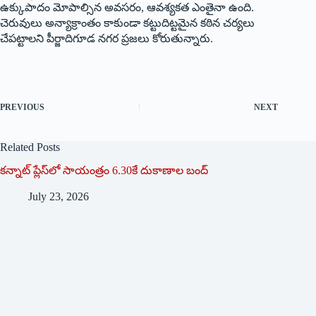
ఉక్కుపాదం మోపాల్సిన అవసరం, ఆవశ్యకత ఎంతైనా ఉంది.
చెరువులు అన్యాక్రాంతం కాకుండా కట్టుదిట్టమైన కఠిన చర్యలు
చేపట్టాలని పీర్జాదిగూడ నగర ప్రజలు కోరుతున్నారు.
PREVIOUS
NEXT
Related Posts
క‌న్నాట్ ప్లేస్‌లో సాయంత్రం 6.30కే దుకాణాల బంద్‌
July 23, 2026