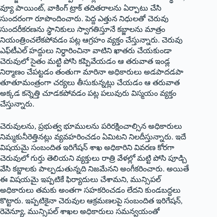
వ్యూ పాయింట్‌, ‌వాకింగ్‌ ‌ట్రాక్‌ ‌తదితరాలను ఏర్పాటు చేసి
సుందరంగా రూపొందించారు. పెద్ద ఎత్తున నిధులతో చెరువు
సుందరీకరణను స్థానికులు స్వాగతిస్తూనే కబ్జాలను మాత్రం
నియంత్రించలేకపోవడం పట్ల ఆగ్రహం వ్యక్తం చేస్తున్నారు. చెరువు
ఎఫ్‌టీఎల్‌ ‌హద్దులు నిర్ధారించినా వాటిని ఖాతరు చేయకుండా
చెరువులో సైతం మట్టి పోసి కప్పివేయడం ఆ తరువాత ఇండ్ల
నిర్మాణం చేపట్టడం తంతుగా మారినా అధికారులు అడపాదడపా
తూతూమంత్రంగా చర్యలు తీసుకున్నట్లు చేయడం ఆ తరువాత
అక్కడ కన్నెత్తి చూడకపోవడం పట్ల పలువురు విస్మయం వ్యక్తం
చేస్తున్నారు.
చెరువులను, ప్రభుత్వ భూములను పరిరక్షించాల్సిన అధికారులు
నిమ్మకునీరెత్తినట్లు వ్యవహరించడం ఏమిటని నిలదీస్తున్నారు. ఇదే
విషయమై సంబందిత ఇరిగేషన్‌ ‌శాఖ అధికారిని వివరణ కోరగా
చెరువులో గుర్తు తెలియని వ్యక్తులు రాత్రి వేళల్లో మట్టి పోసి పూడ్చి
వేసి కబ్జాలకు పాల్పడుతున్నది నిజమేనని అంగీకరించారు. అయితే
ఈ విషయమై ఇప్పటికే ఫిర్యాదులు చేశామని, మున్సిపల్‌
అధికారులు తమకు అంతగా సహకరించడం లేదని కుండబద్దలు
కొట్టారు. ఇప్పటికైనా చెరువుల ఆక్రమణలపై సంబందిత ఇరిగేషన్‌,
‌రెవెన్యూ, మున్సిపల్‌ ‌శాఖల అధికారులు సమన్వయంతో