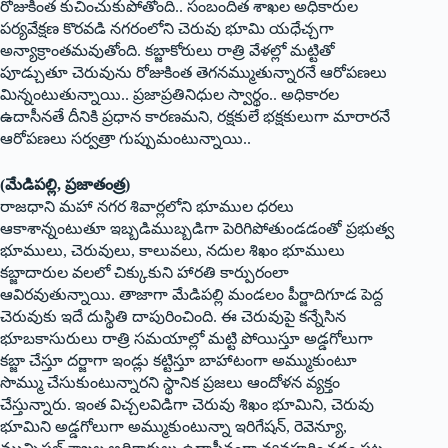
రోజుకింత కుచించుకుపోతోంది.. సంబందిత శాఖల అధికారుల
పర్యవేక్షణ కొరవడి నగరంలోని చెరువు భూమి యధేచ్చగా
అన్యాక్రాంతమవుతోంది. కబ్జాకోరులు రాత్రి వేళల్లో మట్టితో
పూడ్చుతూ చెరువును రోజుకింత తెగనమ్ముతున్నారనే ఆరోపణలు
మిన్నంటుతున్నాయి.. ప్రజాప్రతినిధుల స్వార్థం.. అధికారల
ఉదాసీనతే దీనికి ప్రధాన కారణమని, రక్షకులే భక్షకులుగా మారారనే
ఆరోపణలు సర్వత్రా గుప్పుమంటున్నాయి..
(మేడిపల్లి, ప్రజాతంత్ర)
రాజధాని మహా నగర శివార్లలోని భూముల ధరలు
ఆకాశాన్నంటుతూ ఇబ్బడిముబ్బడిగా పెరిగిపోతుండడంతో ప్రభుత్వ
భూములు, చెరువులు, కాలువలు, నదుల శిఖం భూములు
కబ్జాదారుల వలలో చిక్కుకుని హారతి కార్పురంలా
ఆవిరవుతున్నాయి. తాజాగా మేడిపల్లి మండలం పీర్జాదిగూడ పెద్ద
చెరువుకు ఇదే దుస్థితి దాపురించింది. ఈ చెరువుపై కన్నేసిన
భూబకాసురులు రాత్రి సమయాల్లో మట్టి పోయిస్తూ అడ్డగోలుగా
కబ్జా చేస్తూ దర్జాగా ఇండ్లు కట్టిస్తూ బాహాటంగా అమ్ముకుంటూ
సొమ్ము చేసుకుంటున్నారని స్థానిక ప్రజలు ఆందోళన వ్యక్తం
చేస్తున్నారు. ఇంత విచ్చలవిడిగా చెరువు శిఖం భూమిని, చెరువు
భూమిని అడ్డగోలుగా అమ్ముకుంటున్నా ఇరిగేషన్‌, ‌రెవెన్యూ,