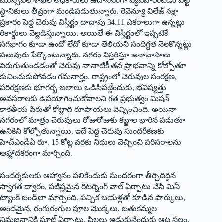
మున్సిపల్‌ ‌శాఖల అధికారులు ఉదాసీనంగా వ్యవహరించడం పట్ట
స్థానికులు తీవ్రంగా మండిపడుతున్నారు. రెవెన్యూ విలేజ్‌ ‌నక్షా
ప్రకారం పెద్ద చెరువు విస్తీర్ణం దాదాపు 34.11 ఎకరాలుగా ఉన్నట్లు
రికార్డులు వెల్లడిస్తున్నాయి. అయితే ఈ విస్తీర్ణంలో ఇప్పటికే
సగభాగం కూడా ఉందో లేదో కూడా తెలియని సందిగ్ధత నెలకొన్నట్లు
పలువురు పేర్కొంటున్నారు. నగరం విస్తరిస్తూ జనావాసాలు
పెరుగుతుండడంతో చెరువు నానాటికీ తన ప్రాభవాన్ని కోల్పోతూ
కుచించుకుపోవడం గమనార్హం. రాష్ట్రంలో చెరువుల సంరక్షణ,
పరిరక్షణకు భూగర్భ జలాలు ఒడిసిపట్టేందుకు, భవిష్యత్తు
అవసరాలకు ఉపయోగించుకోవాలని గత ప్రభుత్వం మిషన్‌
‌కాకతీయ పేరుతో కోట్లాది రూపాయలు వెచ్చించింది. అయినా
నగరంలో మాత్రం చెరువులు రోజురోజుకు కబ్జాల భారిన పడుతూ
ఉనికిని కోల్పోతున్నాయి. ఇదే పెద్ద చెరువు సుందరీకణకు
హెచ్‌ఎం‌డీఏ రూ. 15 కోట్ల వరకు నిధులు వెచ్చించి పరిసరాలను
ఆహ్లాదకరంగా మార్చింది.
సందర్శకులకు ఆహ్వానం పలికేందుకు సుందరంగా తీర్చిదిద్దిన
స్వాగత ద్వారం, పటిష్టమైన రిటర్నింగ్‌ ‌వాల్‌ ఏర్పాటు చేసి మినీ
ట్యాంక్‌ ‌బండ్‌లా మార్చింది. పచ్చిక బయళ్లతో కూడిన పార్కులు,
అందమైన, రంగురంగుల పూల మొక్కలు, బతుకమ్మల
నిమజ్జనానికి ఘాట్‌ ఏర్పాటు, పిల్లలు ఆడుకునేందుకు ఆట స్థలం,