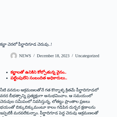
కబ్జా చెరలో పీర్జాదిగూడ చెరువు..!
NEWS
December 18, 2023
Uncategorized
కబ్జాలతో ఉనికిని కోల్పోతున్న వైనం..
పట్టింపులేని సంబందిత అధికారులు..
నీటి వనరుల ఆక్రమణలతోనే గత కొన్నాళ్ళ క్రితమే పీర్జాదిగూడలో
వరద బీభత్సాన్ని ప్రత్యక్షంగా అనుభవించాం. ఆ సమయంలో
చెరువుల సమీపంలో నివసిస్తున్న, లోతట్టు ప్రాంతాల ప్రజలు
భయంతో బిక్కుబిక్కుమంటూ కాలం గడిపిన దుర్భర క్షణాలను
ఇప్పటికీ మరవలేకున్నాం. పీర్జాదిగూడ పెద్ద చెరువు ఆక్రమణలతో