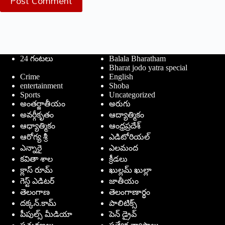
Post Comment
24 గంటలు
Balala Bharatham
Bharat jodo yatra special
Crime
English
entertainment
Shoba
Sports
Uncategorized
అంతర్జాతీయం
అరుగు
అవర్గీకృతం
ఆద్యాత్మికం
ఆధ్యాత్మికం
ఆంధ్రప్రదేశ్
ఆరోగ్య శ్రీ
ఎడిటోరియల్
ఎన్నారై
ఎలమంద
కవితా శాల
క్రీడలు
క్లాస్ రూమ్
ఖుల్లమ్ ఖుల్లా
గెస్ట్ ఎడిటర్
జాతీయం
తెలంగాణ
తెలంగాణార్థం
దక్కన్.కామ్
పాలిటిక్స్
పీపుల్స్ ‌మీడియా
పెన్ డ్రైవ్