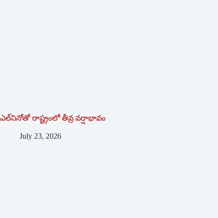
ఎల్‌నినోతో రాష్ట్రంలో తీవ్ర వర్షాభావం
July 23, 2026