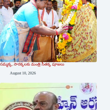
సమ్మక్క, సారక్కలకు మంత్రి సీతక్క పూజలు
August 10, 2026