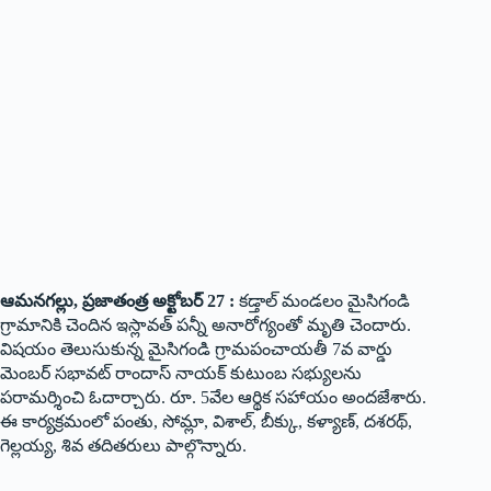
ఆమనగల్లు, ప్రజాతంత్ర అక్టోబర్ 27 :
కడ్తాల్ మండలం మైసిగండి
గ్రామానికి చెందిన ఇస్లావత్ పన్నీ అనారోగ్యంతో మృతి చెందారు.
విషయం తెలుసుకున్న మైసిగండి గ్రామపంచాయతీ 7వ వార్డు
మెంబర్ సభావట్ రాందాస్ నాయక్ కుటుంబ సభ్యులను
పరామర్శించి ఓదార్చారు. రూ. 5వేల ఆర్థిక సహాయం అందజేశారు.
ఈ కార్యక్రమంలో పంతు, సోమ్లా, విశాల్, బీక్కు, కళ్యాణ్, దశరథ్,
గెల్లయ్య, శివ తదితరులు పాల్గొన్నారు.