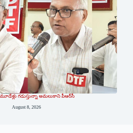
మూడేళ్లు గ‌డుస్తున్నా అమ‌లుకాని పీఆర్‌సీ
August 8, 2026