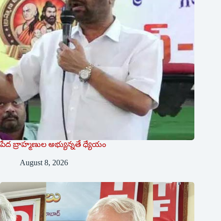
పేద బ్రాహ్మణుల అభ్యున్నతే ధ్యేయం
August 8, 2026