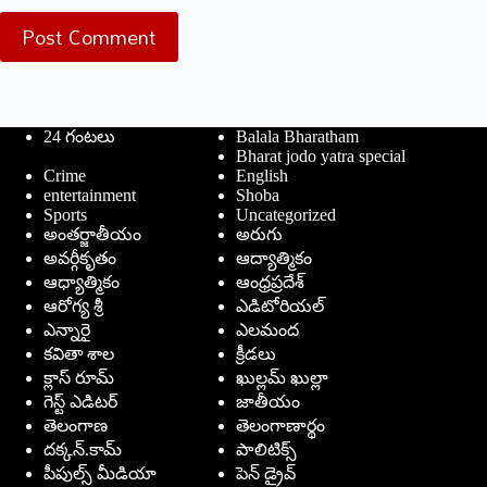
Post Comment
24 గంటలు
Balala Bharatham
Bharat jodo yatra special
Crime
English
entertainment
Shoba
Sports
Uncategorized
అంతర్జాతీయం
అరుగు
అవర్గీకృతం
ఆద్యాత్మికం
ఆధ్యాత్మికం
ఆంధ్రప్రదేశ్
ఆరోగ్య శ్రీ
ఎడిటోరియల్
ఎన్నారై
ఎలమంద
కవితా శాల
క్రీడలు
క్లాస్ రూమ్
ఖుల్లమ్ ఖుల్లా
గెస్ట్ ఎడిటర్
జాతీయం
తెలంగాణ
తెలంగాణార్థం
దక్కన్.కామ్
పాలిటిక్స్
పీపుల్స్ ‌మీడియా
పెన్ డ్రైవ్