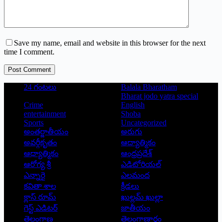
Save my name, email and website in this browser for the next
time I comment.
Post Comment
24 గంటలు
Balala Bharatham
Bharat jodo yatra special
Crime
English
entertainment
Shoba
Sports
Uncategorized
అంతర్జాతీయం
అరుగు
అవర్గీకృతం
ఆద్యాత్మికం
ఆధ్యాత్మికం
ఆంధ్రప్రదేశ్
ఆరోగ్య శ్రీ
ఎడిటోరియల్
ఎన్నారై
ఎలమంద
కవితా శాల
క్రీడలు
క్లాస్ రూమ్
ఖుల్లమ్ ఖుల్లా
గెస్ట్ ఎడిటర్
జాతీయం
తెలంగాణ
తెలంగాణార్థం