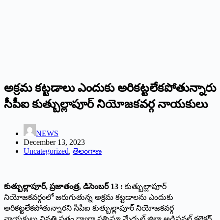
అక్రమ కట్టడాలు ఎందుకు అరికట్టలేకపోతున్నారు
సీపీఐ కుత్బుల్లాపూర్ నియోజకవర్గ నాయకులు
NEWS
December 13, 2023
Uncategorized
,
తెలంగాణ
కుత్బుల్లాపూర్, ప్రజాతంత్ర, డిసెంబర్ 13 :
కుత్బుల్లాపూర్
నియోజకవర్గంలో జరుగుతున్న అక్రమ కట్టడాలను ఎందుకు
అరికట్టలేకపోతున్నారని సీపీఐ కుత్బుల్లాపూర్ నియోజకవర్గ
నాయకులు వినతి పత్రం ద్వారా ప్రశ్నిస్తూ మేడ్చల్ జిల్లా అడిషనల్ కలెక్టర్