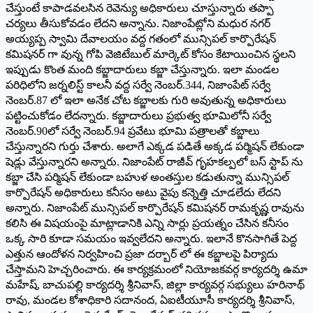
చేస్తుంటే కాపాడవలసిన రెవెన్యు అధికారులు చూస్తున్నారు తప్పా
చర్యలు తీసుకోవడం లేదని అన్నాను. నిజాంపేట్లోని మధుర నగర్
అయ్యప్ప స్వామి దేవాలయం వద్ద గతంలో మున్సిపల్ కార్పొరేషన్
కమిషనర్ గా వున్న గోపి వెజిటేబుల్ మార్కెట్ కోసం కేటాయించిన స్థలని
ఇప్పుడు కొంత మంది కబ్జాదారులు కబ్జా చేస్తున్నారు. ఇలా మండల
పరిధిలోని జర్నలిస్ట్ కాలనీ వద్ద సర్వే నెంబర్.344, నిజాంపేట్ సర్వే
నెంబర్.87 లో ఇలా అనేక చోట కబ్జాలకు గురి అవుతున్న అధికారులు
పట్టించుకోడం లేదన్నారు. కబ్జాదారులు ప్రభుత్వ భూమిలోనీ సర్వే
నెంబర్.90లో సర్వే నెంబర్.94 ప్రవేటు భూమి పత్రాలతో కబ్జాలు
చేస్తున్నారని గుర్తు చేశారు. అలాగే ఎక్కడ పడితే అక్కడ పర్మిషన్ లేకుండా
షెడ్లు వేస్తున్నారని అన్నారు. నిజాంపేట్ రాజీవ్ గృహకల్పలో బస్ స్టాప్ ను
కబ్జా చేసి పర్మిషన్ లేకుండా బహుళ అంతస్తుల కడుతున్నా మున్సిపల్
కార్పొరేషన్ అధికారులు కనీసం అటు వైపు కన్నెత్తి చూడలేదు లేదని
అన్నారు. నిజాంపేట్ మున్సిపల్ కార్పొరేషన్ కమిషనర్ రామకృష్ణ రావును
కలిసి ఈ విషయంపై మాట్లాడానికి ఎన్ని సార్లు ప్రయత్నం చేసిన కనీసం
ఒక్క సారి కూడా సమయం ఇవ్వలేదని అన్నారు. ఇలానే కొనసాగితే పెద్ద
ఎత్తున ఆందోళన నిర్వహించి ప్రజా దర్బార్ లో ఈ కబ్జాలపై పిర్యాదు
చేస్తామని హెచ్చరించారు. ఈ కార్యక్రమంలో నియోజకవర్గ కార్యదర్శి ఉమా
మహేష్, బాచుపల్లి కార్యదర్శి శ్రీనివాస్, జిల్లా కార్యవర్గ సభ్యులు హరినాథ్
రావు, మండల కోశాధికారి సదానంద, ఏఐటీయూసీ కార్యదర్శి శ్రీనివాస్,