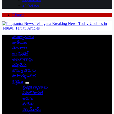
24 గంటలు
EPaper
ముఖ్యాంశాలు
జాతీయం
తెలంగాణ
ఆంధ్రప్రదేశ్
తెలంగాణార్థం
సన్నివేశం
బొమ్మా బొరుసు
సాహిత్యం-శోభ
శీర్షికలు
ప్రత్యేక వ్యాసాలు
ఎడిటోరియల్
అరుగు
సంకేతం
దక్కన్.కామ్