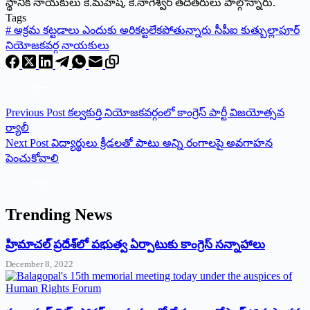
స్థానిక నాయకులు కె.మహేష్, కె.నాగేశ్వర్ తదితరులు పాల్గొన్నారు.
Tags
#
అక్రమ కట్టడాలు ఎందుకు అరికట్టలేకపోతున్నారు సీపీఐ కుత్బుల్లాపూర్
నియోజకవర్గ నాయకులు
Previous
Post
కల్వకుర్తి నియోజకవర్గంలో కాంగ్రెస్ పార్టీ విజయోత్సవ
ర్యాలీ
Next
Post
విద్యార్థులు క్రీడలతో పాటు అన్ని రంగాలపై అవగాహన
పెంచుకోవాలి
Trending News
‌హ్రిమాచల్‌ ‌ప్రదేశ్‌లో పభుత్వ ఏర్పాటుకు కాంగ్రెస్‌ ‌సన్నాహాలు
December 8, 2022