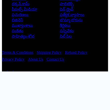
దక్కన్.కామ్
పాలిటిక్స్
పీపుల్స్ ‌మీడియా
పెన్ డ్రైవ్
ప్రచురణలు
ప్రత్యేక వ్యాసాలు
బిజినెస్
బొమ్మా బొరుసు
ముఖ్యాంశాలు
శీర్షికలు
సంకేతం
సన్నివేశం
సాహిత్యం-శోభ
సిల్ సిల
Copyright © 2026 - Prajatantra
Terms & Conditions
Shipping Policy
Refund Policy
Privacy Policy
About Us
Contact Us