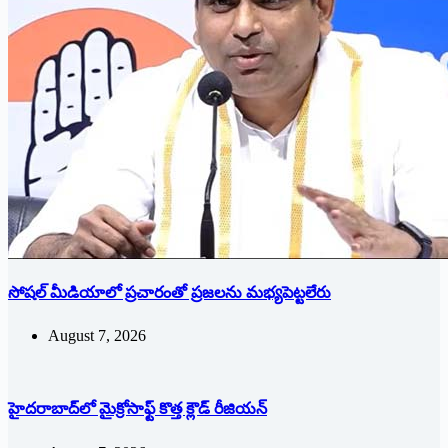
సోషల్‌ ‌మీడియాలో ప్రచారంతో ప్రజలను మభ్యపెట్టలేరు
August 7, 2026
హైదరాబాద్‌లో మైక్రోసాఫ్ట్ ‌కొత్త క్లౌడ్‌ ‌రీజియన్‌