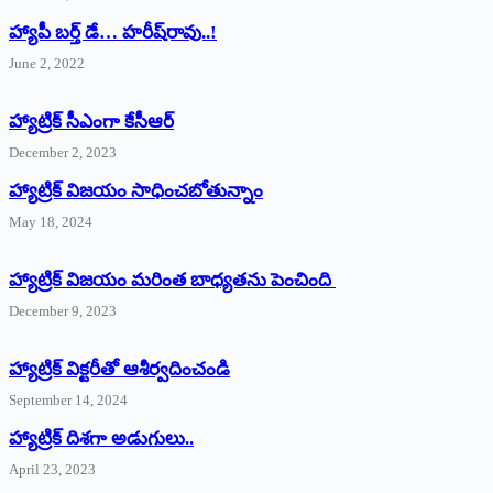
హ్యాపీ బర్త్ ‌డే… హరీష్‌రావు..!
June 2, 2022
హ్యాట్రిక్‌ ‌సీఎంగా కేసీఆర్‌
December 2, 2023
హ్యాట్రిక్‌ విజయం సాధించబోతున్నాం
May 18, 2024
హ్యాట్రిక్ విజయం మరింత బాధ్యతను పెంచింది
December 9, 2023
హ్యాట్రిక్‌ ‌విక్టరీతో ఆశీర్వదించండి
September 14, 2024
‌హ్యాట్రిక్‌ ‌దిశగా అడుగులు..
April 23, 2023