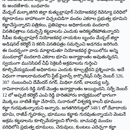
కు అందజేశారు. బుధవారం
మేడ్చల్ మల్కాజిగిరి జిల్లా కుత్బుల్లాపూర్ నియోజకవర్గ రెవెన్యూ పరిధిలో
కబ్జాదారులు బాహాటంగా విచ్చలవిడిగా వందల ఎకరాల ప్రభుత్వ భూమిని
కబ్జాచేస్తున్నారని పత్రికలు, ప్రతిపక్షాలు అధికారులకు వందలాది
వినతిపత్రాలు సమర్పిస్తే కట్టడాలను ఎందుకు అరికట్టలేకపోతున్నారని
సీపీఐ కుత్బుల్లాపూర్ నియోజకవర్గ నాయకుల బృందం మేడ్చల్ జిల్లా
అడిషనల్ కలెక్టర్ ని కలిసి వినతిపత్రం సమర్పించి అడగడం జరిగింది.
ఈ సందర్భంగా వారు మాట్లాడుతూ నియోజకవర్గ స్థాయిలోను అన్ని
మండలాల్లో వందలాది ఎకరాల భూమి అన్యాక్రాంతం అవుతున్నదని,
స్వయంగా మునిసిపల్ చీఫ్ సెక్రెటరీ అక్రమాలను గుర్తించి
కూల్చివేయ్యమంటే అధికారులు ఎందుకు కూల్చట్లేదని ప్రశ్నించారు. అదే
విధంగా గాజులరామరంలోని స్టేట్ ఫైనాన్స్ కార్పొరేషన్ సర్వే నెంబర్ 326,
307 సంబందించి దేవేందర్ నగర్, మిథిలా నగర్, బాలయ్య బస్తి,
రావినారాయన రెడ్డి నగర్ మొత్తం అన్యాక్రాంతం అయ్యిందని, సర్వే నెంబర్
12 లో అప్పటి కలెక్టర్ ఎంవి రెడ్డి హరితహారం కార్యక్రమంలో భాగంగా
మొక్కలు నాటితే కబ్జా చేసారని, సురారంలో విశ్వకర్మ కాలనీ భూములు
కబ్జా గురవుతున్నాయని అన్నారు. జగతగిరిగుట్టలో 348/1 లో దేవాదాయ
భూమి, రాజీవ్ గృహకల్ప, భూములు కబ్జాకు గురవుతున్నాయని వెంటనే
అక్రమ కట్టడాలను కూల్చివేయ్యాలని కోరారు. బాచుపల్లి మండల
పరిధిలోని ప్రభుత్వ భూములు, చెరువులు, కుంటలు ఎదెచ్చగా కబ్జా