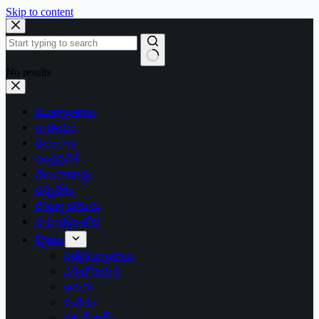
Skip to content
No results
ముఖ్యాంశాలు
జాతీయం
తెలంగాణ
ఆంధ్రప్రదేశ్
తెలంగాణార్థం
సన్నివేశం
బొమ్మా బొరుసు
సాహిత్యం-శోభ
శీర్షికలు
ప్రత్యేక వ్యాసాలు
ఎడిటోరియల్
అరుగు
సంకేతం
దక్కన్.కామ్