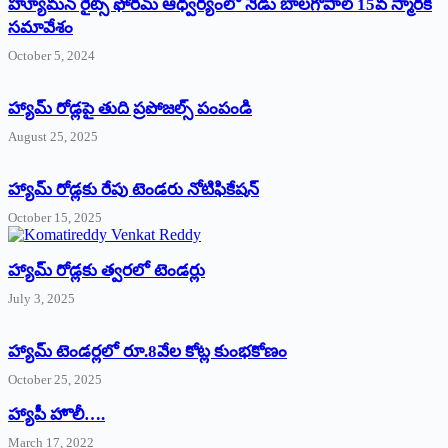
హ్యూమన్‌ రైట్స్‌ ఫోరమ్‌ ఆధ్వర్యంలో నేడు బాలగోపాల్‌ 15వ స్మారక
సమావేశం
October 5, 2024
హ్యామ్‌ రోడ్లపై తుది ప్రపోజల్స్‌ పంపండి
August 25, 2025
హ్యామ్‌ రోడ్లకు రేపు టెండరు నోటిఫికేషన్‌
October 15, 2025
హ్యామ్‌ రోడ్లకు త్వరలో టెండర్లు
July 3, 2025
హ్యామ్‌ ‌టెండర్లలో రూ.8వేల కోట్ల కుంభకోణం
October 25, 2025
హ్యాపీ హొలీ….
March 17, 2022