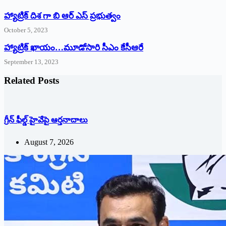
హ్యాట్రిక్ దిశ గా బి ఆర్ ఎస్ ప్రభుత్వం
October 5, 2023
హ్యాట్రిక్‌ ‌ఖాయం…మూడోసారి సీఎం కేసీఆరే
September 13, 2023
Related Posts
గ్రీన్ ఫీల్డ్ హైవేపై ఆర్తనాదాలు
August 7, 2026