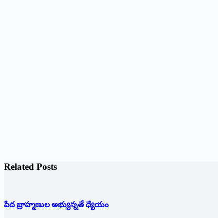
Related Posts
పేద బ్రాహ్మణుల అభ్యున్నతే ధ్యేయం