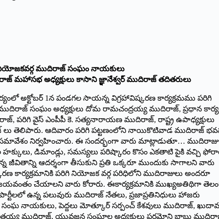
న నియోజకవర్గ ముదిరాజ్ సంఘం నాయకులు
రాజ్ మహాసభ అధ్యక్షులు కాసాని జ్ఞానేశ్వర్ ముదిరాజ్ తదితరులు
యంలో అక్టోబర్ 1న పండగల సాయన్న విగ్రహావిష్కరణ కార్యక్రమము పరిగి
ముదిరాజ్ సంఘం అధ్యక్షులు దోమ రామచంద్రయ్య ముదిరాజ్, ప్రధాన కార్యద
రాజ్, పరిగి వైస్ ఎంపీపీ కె. సత్యనారాయణ ముదిరాజ్, రాష్ట్ర ఉపాధ్యక్షులు
రాజ్ లు తెలిపారు. ఆదివారం పరిగి పట్టణంలోని నాయికొటివాడ ముదిరాజ్ భ
 సమావేశం నిర్వహించారు. ఈ సందర్భంగా వారు మాట్లాడుతూ… ముదిరాజు
్కులు, డిమాండ్లు, సమస్యలు పరిష్కారం కొసం ఎకతాటి పైకి వచ్చి ఫోర
జీవితాన్ని ఆదర్శంగా తీసుకుని ప్రతి ఒక్కరూ ముందుకు సాగాలని వారు
రణ కార్యక్రమానికి పరిగి నియోజక వర్గ పరిధిలోని ముదిరాజులు అందరూ
ని విజయవంతం చేయాలని వారు కోరారు. ఈకార్యక్రమానికి ముఖ్యఅతిథిగా తెల
ధ పార్టీలలో ఉన్న పలువురు ముదిరాజ్ నేతలు, ప్రజాప్రతినిధులు హాజరు
్ సంఘ నాయకులు, పెద్దలు మోత్కూర్ సర్పంచ్ కేశవులు ముదిరాజ్, ఖుదావ
అనంతయ్య ముదిరాజ్, యువజన సంఘాల అధ్యక్షులు పర్షమోని బాబు ముదిరాజ