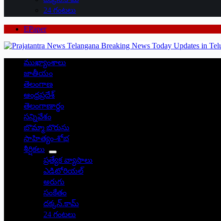
24 గంటలు
EPaper
ముఖ్యాంశాలు
జాతీయం
తెలంగాణ
ఆంధ్రప్రదేశ్
తెలంగాణార్థం
సన్నివేశం
బొమ్మా బొరుసు
సాహిత్యం-శోభ
శీర్షికలు
ప్రత్యేక వ్యాసాలు
ఎడిటోరియల్
అరుగు
సంకేతం
దక్కన్.కామ్
24 గంటలు