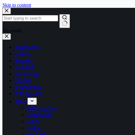
Skip to content
No results
ముఖ్యాంశాలు
జాతీయం
తెలంగాణ
ఆంధ్రప్రదేశ్
తెలంగాణార్థం
సన్నివేశం
బొమ్మా బొరుసు
సాహిత్యం-శోభ
శీర్షికలు
ప్రత్యేక వ్యాసాలు
ఎడిటోరియల్
అరుగు
సంకేతం
దక్కన్.కామ్