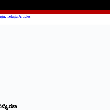
విష్కరణ