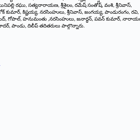
నిపల్లి రఘు, సత్యనారాయణ, శ్రీశైలం, రమేష్ సంతోష్, వంశి, శ్రీనివాస్,
క్ కుమార్, కిష్టయ్య, నరసింహులు, శ్రీనివాస్, జంగయ్య, పాండురంగం, రవి,
ఆనంద్, గోపాల్, హనుమంతు ,నరసింహులు, జనార్ధన్, పవన్ కుమార్, నారాయ
్, పాండు, దిలీప్ తదితరులు పాల్గొన్నారు.
ు