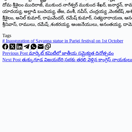
దోమ శ్రీశైలం ముదిరాజ్, ముకుంద నాగేశ్వర్ ముకుంద శేఖర్, జనార్ధన్, కాము
యాదయ్య, అల్లాడి బందెయ్య, తేజ, వంశీ, నవీన్, చంద్రయ్య ,వెంకటేష్ ,అశో
శ్రీశైలం, అనిల్ కుమార్, రాఘవేందర్, రమేష్ కుమార్, సత్యనారాయణ, 
శ్రీనివాస్, రాములు, రమేష్ ,శంకరయ్య, ఆంజనేయులు, అనంతయ్య, దామోదర
Tags
#
Inauguration of Sayanna statue in Parigi festival on 1st October
Previous
Post
మార్కెట్ కమిటీలో జాతీయ సమైక్యత దినోత్సవం
Next
Post
తుక్కుగూడ విజయభేరి సభకు తరలి వెళ్లిన కాంగ్రెస్ నాయకుల