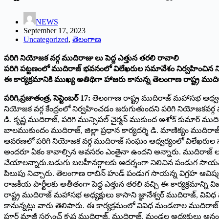
NEWS
September 17, 2023
Uncategorized
,
తెలంగాణ
పరిగి నియోజక వర్గ ముదిరాజు లు పెద్ద ఎత్తున తరలి రావాలి
పరిగి పట్టణంలో ముదిరాజ్ భవనంలో విలేఖరుల సమావేశం నిర్వహించి
ఈ కార్యక్రమానికి ముఖ్య అతిథిగా హాజరు కానున్న తెలంగాణ రాష్ట్ర ముది
పరిగి,ప్రజాతంత్ర, సెప్టెంబర్ 17:
తెలంగాణ రాష్ట్ర ముదిరాజ్ మహాసభ ఆధ్వర్
నియోజక వర్గ కేంద్రంలో నిర్వహించడం జరుగుతుందని పరిగి నియోజకవర్గ 
డి. కృష్ణ ముదిరాజ్, పరిగి మున్సిపల్ చైర్మన్ ముకుంద అశోక్ కుమార్ ముది
బాలముకుందం ముదిరాజ్, జిల్లా ప్రధాన కార్యదర్శి డి. మాణిక్యం ముది
ఆవరణలో పరిగి నియోజక వర్గ ముదిరాజ్ సంఘం ఆధ్వర్యంలో విలేఖరుల
అందరూ ఏకం కావాల్సిన అవసరం ఎంతైనా ఉందని అన్నారు. ముదిరాజ్ ల హక
చేయాలన్నారు.బడుగు బలహీనర్గాలకు ఆదర్శంగా నిలిచిన పండుగ సాయన్న 
పిలుపు నిచ్చారు. తెలంగాణ రాబిన్ హుడ్ పండుగ సాయన్న విగ్రహ ఆవిష్క
రాజకీయ పార్టీలకు అతీతంగా పెద్ద ఎత్తున తరలి వచ్చి ఈ కార్యక్రమాన్
రాష్ట్ర ముదిరాజ్ మహాసభ అధ్యక్షులు కాసాని జ్ఞానేశ్వర్ ముదిరాజ్, వివి
కానున్నట్లు వారు తెలిపారు. ఈ కార్యక్రమంలో వివిధ మండలాల ముదిరాజ
పూర్ మాజీ సర్పంచ్ కృష్ణ ముదిరాజ్, ముదిరాజ్, మండల అధ్యక్షులు 