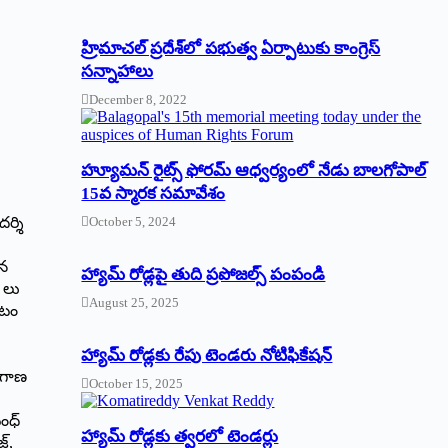
‌హ్రిమాచల్‌ ‌ప్రదేశ్‌లో పభుత్వ ఏర్పాటుకు కాంగ్రెస్‌
‌సన్నాహాలు
December 8, 2022
హ్యూమన్‌ రైట్స్‌ ఫోరమ్‌ ఆధ్వర్యంలో నేడు బాలగోపాల్‌
15వ స్మారక సమావేశం
ర్శి
October 5, 2024
వన
హ్యామ్‌ రోడ్లపై తుది ప్రపోజల్స్‌ పంపండి
 లు
August 25, 2025
ాటం
హ్యామ్‌ రోడ్లకు రేపు టెండరు నోటిఫికేషన్‌
ంగాణ
October 15, 2025
ంధ్
హ్యామ్‌ రోడ్లకు త్వరలో టెండర్లు
్,