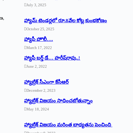
July 3, 2025
ణ,
హ్యామ్‌ ‌టెండర్లలో రూ.8వేల కోట్ల కుంభకోణం
October 25, 2025
హ్యాపీ హొలీ….
March 17, 2022
హ్యాపీ బర్త్ ‌డే… హరీష్‌రావు..!
June 2, 2022
హ్యాట్రిక్‌ ‌సీఎంగా కేసీఆర్‌
December 2, 2023
హ్యాట్రిక్‌ విజయం సాధించబోతున్నాం
May 18, 2024
హ్యాట్రిక్ విజయం మరింత బాధ్యతను పెంచింది