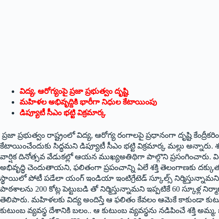
విద్య
,
ఆరోగ్యంపై ప్రజా ప్రభుత్వం దృష్టి
మహిళల అభివృద్దికి భారీగా నిధుల కేటాయింపు
డిప్యూటీ సీఎం భట్టి విక్రమార్క
ప్రజా ప్రభుత్వం రాష్ట్రంలో విద్య
,
ఆరోగ్య రంగాలపై ప్రధానంగా దృష్టి కేంద్రీకరి
కేటాయించేందుకు సిద్ధమ‌ని డిప్యూటీ సీఎం భట్టి విక్రమార్క మల్లు అన్నారు.
వార్షిక దినోత్సవ వేడుకల్లో ఆయ‌న‌ ముఖ్యఅతిథిగా పాల్గొని ప్రసంగించారు.
అభివృద్ధి చెందుతాయని
,
ఫలితంగా ప్రపంచాన్ని ఏలే శక్తి తెలంగాణకు దక్క
స్థాయిలో పోటీ పడేలా యంగ్ ఇండియా ఇంటిగ్రేటెడ్ స్కూల్స్ నిర్మిస్తున్నామన
పాఠశాలను
200
కోట్ల పెట్టుబడి తో నిర్మిస్తున్నామని ఇప్పటికే
60
స్కూళ్ల ని
తెలిపారు.
మహిళలకు విద్య అందిస్తే ఆ ఫలితం కేవలం ఆమెకే కాకుండా కుట
కుటుంబ వ్యవస్థ దేశానికి బలం.. ఆ కుటుంబ వ్యవస్థను నడిపించే శక్తి అమ్మ
,