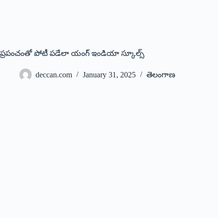
ప్రపంచంతో పోటీ ప‌డేలా యంగ్ ఇండియా స్కూల్స్
deccan.com
January 31, 2025
తెలంగాణ