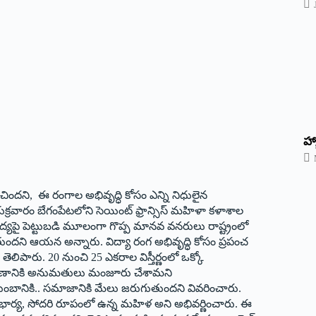
హ్
ంచింద‌ని
,
ఈ రంగాల అభివృద్ధి కోసం ఎన్ని నిధులైన
 శుక్రవారం బేగంపేటలోని సెయింట్ ఫ్రాన్సిస్ మహిళా కళాశాల
 విద్యపై పెట్టుబడి మూలంగా గొప్ప మానవ వనరులు రాష్ట్రంలో
ుతుందని ఆయన అన్నారు. విద్యా రంగ అభివృద్ధి కోసం ప్రపంచ
ి తెలిపారు.
20
నుంచి
25
ఎకరాల విస్తీర్ణంలో ఒక్కో
ర్మాణానికి అనుమతులు మంజూరు చేశామని
ుంబానికి.. సమాజానికి మేలు జరుగుతుందని వివరించారు.
భార్య
,
సోదరి రూపంలో ఉన్న మహిళ అని అభివర్ణించారు. ఈ