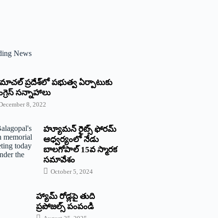
ding News
్రిమాచల్‌ ‌ప్రదేశ్‌లో పభుత్వ ఏర్పాటుకు
గ్రెస్‌ ‌సన్నాహాలు
December 8, 2022
హ్యూమన్‌ రైట్స్‌ ఫోరమ్‌
ఆధ్వర్యంలో నేడు
బాలగోపాల్‌ 15వ స్మారక
సమావేశం
October 5, 2024
హ్యామ్‌ రోడ్లపై తుది
ప్రపోజల్స్‌ పంపండి