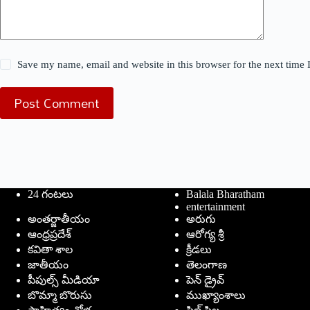
Save my name, email and website in this browser for the next time
Post Comment
24 గంటలు
Balala Bharatham
entertainment
అంతర్జాతీయం
అరుగు
ఆంధ్రప్రదేశ్
ఆరోగ్య శ్రీ
కవితా శాల
క్రీడలు
జాతీయం
తెలంగాణ
పీపుల్స్ ‌మీడియా
పెన్ డ్రైవ్
బొమ్మా బొరుసు
ముఖ్యాంశాలు