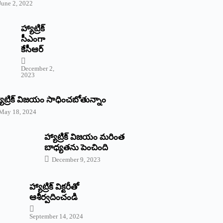
June 2, 2022
హ్యాట్రిక్‌
‌సీఎంగా
కేసీఆర్‌
December 2,
2023
యాట్రిక్‌ విజయం సాధించబోతున్నాం
May 18, 2024
హ్యాట్రిక్ విజయం మరింత
బాధ్యతను పెంచింది
December 9, 2023
హ్యాట్రిక్‌ ‌విక్టరీతో
ఆశీర్వదించండి
September 14, 2024