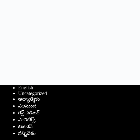
English
Uncategorized
ఆధ్యాత్మికం
ఎలమంద
గెస్ట్ ఎడిటర్
పాలిటిక్స్
బిజినెస్
సన్నివేశం