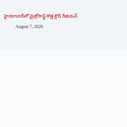
హైదరాబాద్‌లో మైక్రోసాఫ్ట్ ‌కొత్త క్లౌడ్‌ ‌రీజియన్‌
August 7, 2026