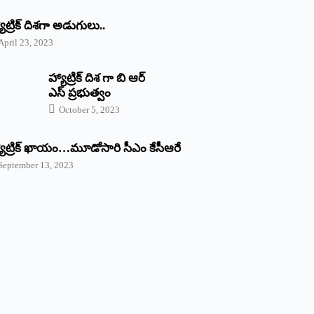
యాట్రిక్‌ ‌దిశగా అడుగులు..
April 23, 2023
హ్యాట్రిక్ దిశ గా బి ఆర్
ఎస్ ప్రభుత్వం
October 5, 2023
యాట్రిక్‌ ‌ఖాయం…మూడోసారి సీఎం కేసీఆరే
September 13, 2023