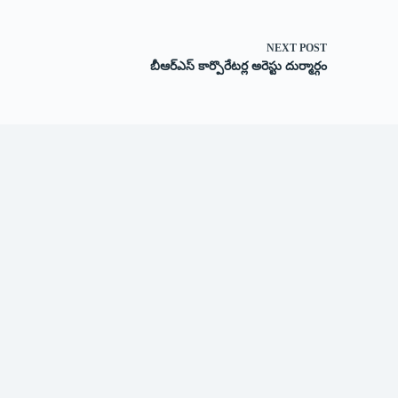
NEXT
POST
బీఆర్‌ఎస్‌ ‌కార్పొరేటర్ల అరెస్టు దుర్మార్గం