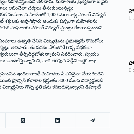
ుత్వం సహకరిస్తుంద‌ని తెలిపారు. మహిళలకు ప్రత్యేకంగా బడ్జెట్
ాలు లభించేలా చర్యలు తీసుకుంటున్నట్టు
‌హ్
ం సహాయక సంఘాల మహిళలతో
1,000
మెగావాట్ల సోలార్ విద్యుత్‌
ేట్ శక్తులకు అప్పగిస్తారు అందుకు భిన్నంగా మహిళలను
క సంఘాలకు సోలార్ విద్యుత్ ప్లాంట్లు కేటాయిస్తుందని
ఘాలు ఉత్పత్తి చేసిన విద్యుత్తును ప్రభుత్వమే కొనుగోలు
ట్లు తెలిపారు. ఈ పథకం దేశంలోనే గొప్ప పథకంగా
శ్వరులుగా తీర్చిదిద్దబోతున్నామని వివరించారు. స్వయం
ుణాలు అందజేస్తున్నామని
,
వారి తరఫున వడ్డీని ఆర్థిక శాఖ
హ్
ు నిర్వహించిన ఇందిరాగాంధీ మహిళలు ఏ పనినైనా చేయగలరని
ింట్ ఫ్రాన్సిస్ కళాశాల ప్రస్తుతం
3000
మంది విద్యార్థులకు
ద్యార్థినిలు గొప్ప ప్రతిభను కనబరుస్తున్నారని డిప్యూటీ