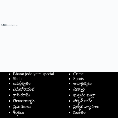
 I comment.
Bharat jodo yatra special
Crime
Shoba
Sports
అవర్గీకృతం
ఆద్యాత్మికం
ఎడిటోరియల్
ఎన్నారై
క్లాస్ రూమ్
ఖుల్లమ్ ఖుల్లా
తెలంగాణార్థం
దక్కన్.కామ్
ప్రచురణలు
ప్రత్యేక వ్యాసాలు
శీర్షికలు
సంకేతం