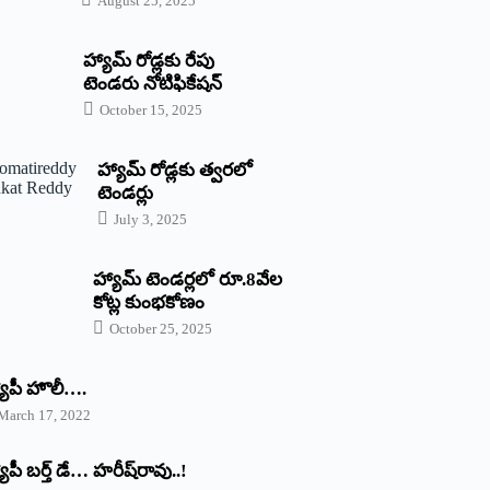
August 25, 2025
హ్యామ్‌ రోడ్లకు రేపు
టెండరు నోటిఫికేషన్‌
October 15, 2025
హ్యామ్‌ రోడ్లకు త్వరలో
టెండర్లు
July 3, 2025
హ్యామ్‌ ‌టెండర్లలో రూ.8వేల
కోట్ల కుంభకోణం
October 25, 2025
యాపీ హొలీ….
March 17, 2022
యాపీ బర్త్ ‌డే… హరీష్‌రావు..!