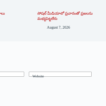
దాలు
సోషల్‌ ‌మీడియాలో ప్రచారంతో ప్రజలను
మభ్యపెట్టలేరు
August 7, 2026
Website