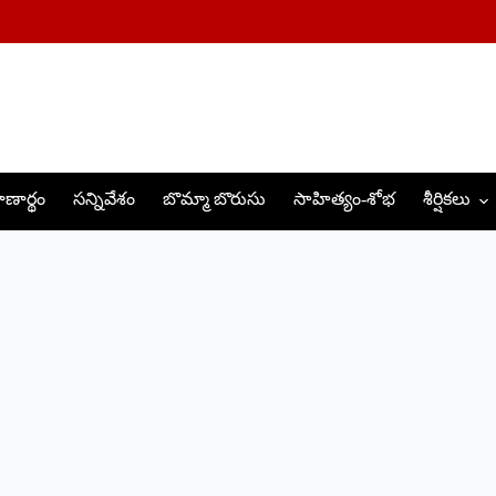
ణార్థం
సన్నివేశం
బొమ్మా బొరుసు
సాహిత్యం-శోభ
శీర్షికలు