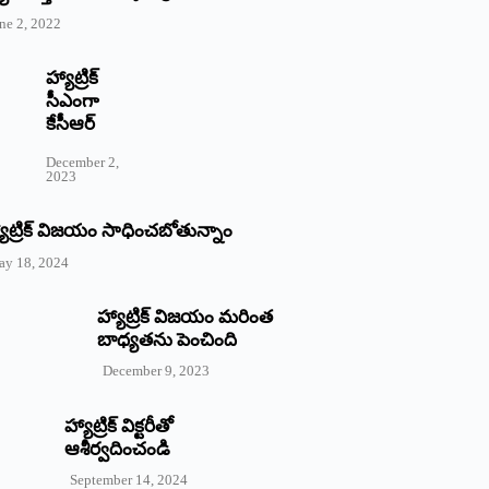
ne 2, 2022
హ్యాట్రిక్‌
‌సీఎంగా
కేసీఆర్‌
December 2,
2023
యాట్రిక్‌ విజయం సాధించబోతున్నాం
ay 18, 2024
హ్యాట్రిక్ విజయం మరింత
బాధ్యతను పెంచింది
December 9, 2023
హ్యాట్రిక్‌ ‌విక్టరీతో
ఆశీర్వదించండి
September 14, 2024