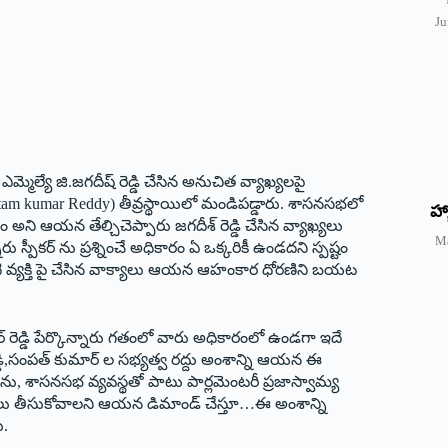
Ju
ఎమ్మెల్యే జి.జగదీష్ రెడ్డి చేసిన అనుచిత వ్యాఖ్యలపై
(Uttam kumar Reddy) తీవ్రస్థాయిలో మండిపడ్డారు. శాసనసభలో
హ్
 అని ఆయన తేల్చిచెప్పారు జగదీశ్ రెడ్డి చేసిన వ్యాఖ్యలు
M
పీకర్ ను ప్రశ్నించే అధికారం ఏ ఒక్కరికీ ఉండదని స్పష్టం
టి వ్యక్తి పై చేసిన వాక్యాలు ఆయన ఆహంకార ధోరణిని బయట
్ రెడ్డి పేర్కొన్నారు గతంలో వారు అధికారంలో ఉండగా ఇదే
్డి,సంపత్ కుమార్ ల సభ్యత్వ రద్దు అంశాన్ని ఆయన ఈ
్థను, శాసనసభ వ్యవస్థతో పాటు పార్లమెంటరీ ప్రజాస్వామ్య
్యలు తీసుకోవాలని ఆయన డిమాండ్ చేస్తూ…ఈ అంశాన్ని
ు.