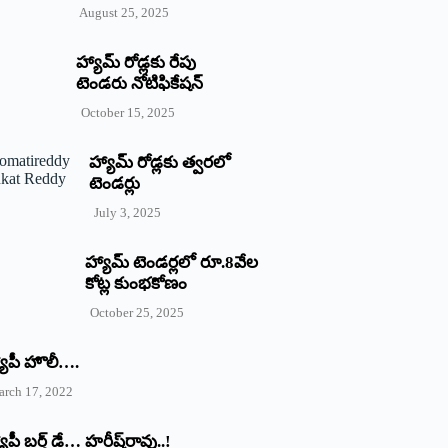
August 25, 2025
హ్యామ్‌ రోడ్లకు రేపు
టెండరు నోటిఫికేషన్‌
October 15, 2025
హ్యామ్‌ రోడ్లకు త్వరలో
టెండర్లు
July 3, 2025
హ్యామ్‌ ‌టెండర్లలో రూ.8వేల
కోట్ల కుంభకోణం
October 25, 2025
యాపీ హొలీ….
rch 17, 2022
యాపీ బర్త్ ‌డే… హరీష్‌రావు..!