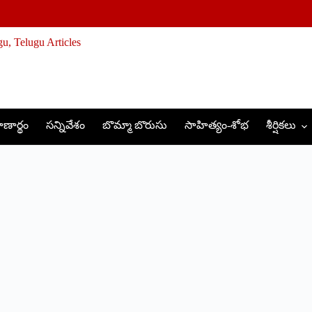
ణార్థం
సన్నివేశం
బొమ్మా బొరుసు
సాహిత్యం-శోభ
శీర్షికలు