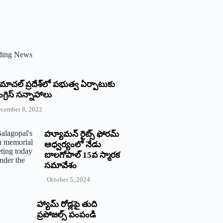
ding News
్రిమాచల్‌ ‌ప్రదేశ్‌లో పభుత్వ ఏర్పాటుకు
గ్రెస్‌ ‌సన్నాహాలు
cember 8, 2022
హ్యూమన్‌ రైట్స్‌ ఫోరమ్‌
ఆధ్వర్యంలో నేడు
బాలగోపాల్‌ 15వ స్మారక
సమావేశం
October 5, 2024
హ్యామ్‌ రోడ్లపై తుది
ప్రపోజల్స్‌ పంపండి