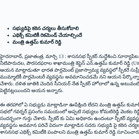
సభ్యుడిపై కఠిన చర్యలు తీసుకోవాలి
ఎథిక్స్ కమిటికీ రికమెండ్ చేయాల్సిందే
మంత్రి ఉత్తమ్ కుమార్ రెడ్డి
హైదరాబాద్, ప్రజాతంత్ర, మార్చి 13 : శాసనసభ స్పీకర్ నుద్దేశించి సూర్యాపేట 
నీటిపారుదల, పౌరసరఫరాల శాఖామంత్రి కెప్టెన్ ఎన్.ఉత్తమ్ కుమార్ రెడ్డి 
ఆయన మాట్లాడుతూ భారత పార్లమెంట్ ప్రజాస్వామ్య వ్యవస్థలో స్పీకరే సుప్రీం
ముమ్మాటికీ పార్లమెంటరీ వ్యవస్థను అవమానించడమే నని ఆయన పేర్కొన్నారు స్
చేశారు. దళిత జాతికి చెందిన సీనియర్ నేత స్పీకర్ హోదాలో ఉన్న అటువం
పెట్టినట్లయిందని ఆయన అన్నారు.
ఈ తరహాలో ఏ సభ్యుడు మాట్లాడినా ఊపేక్షింది లేదని మంత్రి ఉత్తమ్ కుమార
సభలో గవర్నర్ ప్రసంగం సమయంలో అప్పటి సభ్యులు కోమటిరెడ్డి వెంకట రెడ
సందర్భంగా గుర్తు చేశారు. స్పీకర్ కు ఏమి అధికారం ఉందంటూ స్పీకర్ వ్యవస
వ్యవస్థను అవమాన పరిచే విదంగా మాట్లాడిన సదరు సభ్యుడి పై కఠిన చర
శాసనసభ ఎథిక్స్ కమిటీకి పంపాలని మంత్రి ఉత్తమ్ కుమార్ రెడ్డి సూచించార