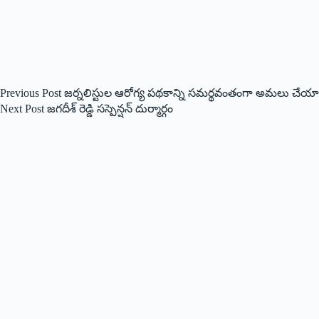
Previous
Post
జర్నలిస్టుల ఆరోగ్య పథకాన్ని సమర్థవంతంగా అమలు చేయా
Next
Post
జగదీశ్ రెడ్డి సస్పెన్షన్ దుర్మార్గం