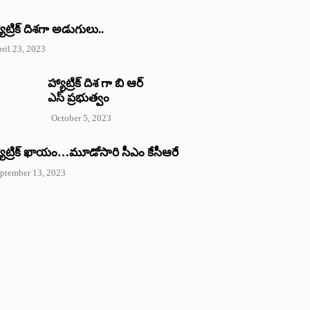
యాట్రిక్‌ ‌దిశగా అడుగులు..
ril 23, 2023
హ్యాట్రిక్ దిశ గా బి ఆర్
ఎస్ ప్రభుత్వం
October 5, 2023
యాట్రిక్‌ ‌ఖాయం…మూడోసారి సీఎం కేసీఆరే
ptember 13, 2023