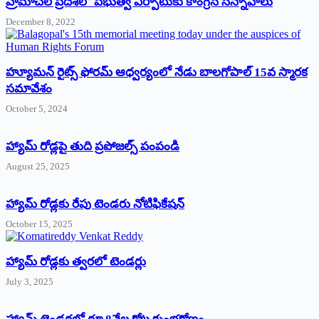
‌హ్రిమాచల్‌ ‌ప్రదేశ్‌లో పభుత్వ ఏర్పాటుకు కాంగ్రెస్‌ ‌సన్నాహాలు
December 8, 2022
హ్యూమన్‌ రైట్స్‌ ఫోరమ్‌ ఆధ్వర్యంలో నేడు బాలగోపాల్‌ 15వ స్మారక
సమావేశం
October 5, 2024
హ్యామ్‌ రోడ్లపై తుది ప్రపోజల్స్‌ పంపండి
August 25, 2025
హ్యామ్‌ రోడ్లకు రేపు టెండరు నోటిఫికేషన్‌
October 15, 2025
హ్యామ్‌ రోడ్లకు త్వరలో టెండర్లు
July 3, 2025