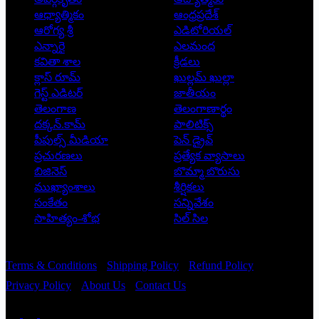
ఆధ్యాత్మికం
ఆంధ్రప్రదేశ్
ఆరోగ్య శ్రీ
ఎడిటోరియల్
ఎన్నారై
ఎలమంద
కవితా శాల
క్రీడలు
క్లాస్ రూమ్
ఖుల్లమ్ ఖుల్లా
గెస్ట్ ఎడిటర్
జాతీయం
తెలంగాణ
తెలంగాణార్థం
దక్కన్.కామ్
పాలిటిక్స్
పీపుల్స్ ‌మీడియా
పెన్ డ్రైవ్
ప్రచురణలు
ప్రత్యేక వ్యాసాలు
బిజినెస్
బొమ్మా బొరుసు
ముఖ్యాంశాలు
శీర్షికలు
సంకేతం
సన్నివేశం
సాహిత్యం-శోభ
సిల్ సిల
Copyright © 2026 - Prajatantra
Terms & Conditions
Shipping Policy
Refund Policy
Privacy Policy
About Us
Contact Us