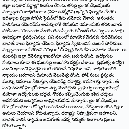
జిల్లా అధికార వర్గాల్లో కలకలం రేగింది. తనపై లైంగిక వేధింపులకు
పాల్పడ్డారని బాధితురాలు (సహ ఉద్యోగిని) ఇచ్చిన ఫిర్యాదు మేరకు
జగిత్యాల పట్టణ పోలీస్‌ స్టేషన్‌లో కేసు నమోదు చేశారు. అనంతరం
పోలీసులు రవీందర్‌ను అదుపులోకి తీసుకుని రిమాండుకు తరలించారు.
పోలీసుల సమాచారం మేరకు తహసీల్దారు రవీందర్‌ తన పట్ల పలుమార్లు
అసభ్యంగా ప్రవర్తించినట్లు, పని స్థలంలో మానసిక వేదనకు గురిచేసినట్లు
బాధితురాలు ఫిర్యాదు చేసింది. ఫిర్యాదు స్వీకరించిన వెంటనే పోలీసులు
సాక్ష్యాధారాలు సేకరించి వివిధ ఐపీసీ సెక్షన్ల కింద కేసు నమోదు చేశారు. ఈ
ఘటనపై జిల్లా రెవెన్యూ శాఖలోనూ చర్చ జరుగుతోంది. ఉద్యోగుల
సంఘాలు కూడా ఈ ఘటనపై ఆందోళన వ్యక్తం చేశాయి. ప్రభుత్వ ఉద్యోగి
నుంచి ఇలాంటి ప్రవర్తన కలత కలిగించే విషయం అని, బాధితురాలికి
న్యాయం జరగాలని డిమాండ్‌ వెల్లువెత్తుతోంది. పోలీసులు ప్రస్తుతం
మరిన్ని వివరాలు సేకరిస్తూ, రవీందర్‌పై దర్యాప్తు కొనసాగిస్తున్నారు. ఈ
సంఘటనతో ప్రజల్లో కూడా చర్చ మొదలైంది. ప్రభుత్వ కార్యాలయాల్లో
మహిళా ఉద్యోగులకు భద్రత, గౌరవం కల్పించేందుకు కఠిన చర్యలు
అవసరమని ఉద్యోగులు అభిప్రాయపడుతున్నారు. లైంగిక వేధింపుల
కేసుల్లో బాధితుల గోప్యత కాపాడడమే కాకుండా, నేరస్తులకు కఠిన శిక్షలు
అమలు చేయాలని కోరుతున్నారు. దర్యాప్తు నిష్పాక్షికంగా జరగాలని,
బాధితురాలికి న్యాయం జరుగుతుందన్న నమ్మకం కలగాలని ప్రజలు
కోరుతున్నారు.