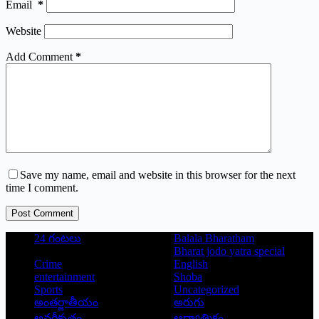
Email
*
Website
Add Comment
*
Save my name, email and website in this browser for the next
time I comment.
Post Comment
24 గంటలు
Balala Bharatham
Bharat jodo yatra special
Crime
English
entertainment
Shoba
Sports
Uncategorized
అంతర్జాతీయం
అరుగు
అవర్గీకృతం
ఆద్యాత్మికం