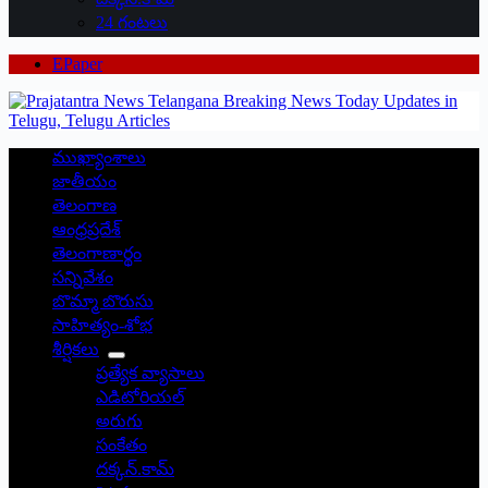
24 గంటలు
EPaper
ముఖ్యాంశాలు
జాతీయం
తెలంగాణ
ఆంధ్రప్రదేశ్
తెలంగాణార్థం
సన్నివేశం
బొమ్మా బొరుసు
సాహిత్యం-శోభ
శీర్షికలు
ప్రత్యేక వ్యాసాలు
ఎడిటోరియల్
అరుగు
సంకేతం
దక్కన్.కామ్