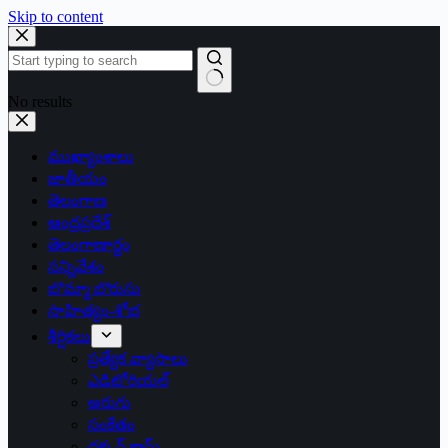
Skip to content
No results
ముఖ్యాంశాలు
జాతీయం
తెలంగాణ
ఆంధ్రప్రదేశ్
తెలంగాణార్థం
సన్నివేశం
బొమ్మా బొరుసు
సాహిత్యం-శోభ
శీర్షికలు
ప్రత్యేక వ్యాసాలు
ఎడిటోరియల్
అరుగు
సంకేతం
దక్కన్.కామ్