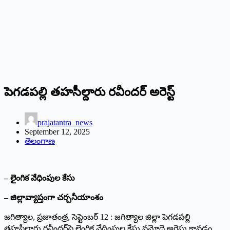
పెగడపల్లి తహసీల్దారు రవీందర్‌ అరెస్ట్‌
prajatantra_news
September 12, 2025
తెలంగాణ
– లైంగిక వేధింపుల కేసు
– జిల్లావ్యాప్తంగా చర్చనీయాంశం
జగిత్యాల, ప్రజాతంత్ర, సెప్టెంబర్‌ 12 : జగిత్యాల జిల్లా పెగడపల్లి
తహసీల్దారు రవీందర్‌పై లైంగిక వేధింపుల కేసు నమోదై అరెస్టు కావడం