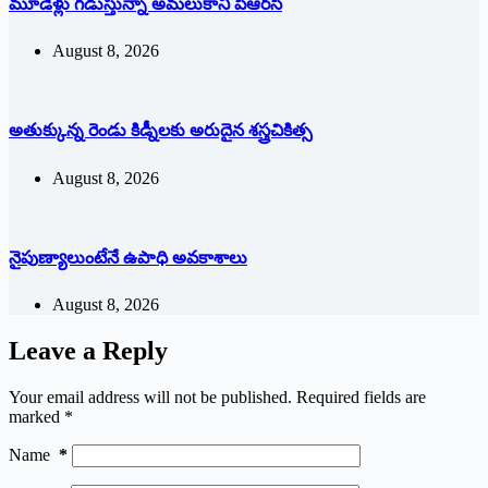
మూడేళ్లు గ‌డుస్తున్నా అమ‌లుకాని పీఆర్‌సీ
August 8, 2026
అతుక్కున్న రెండు కిడ్నీలకు అరుదైన శస్త్రచికిత్స
August 8, 2026
నైపుణ్యాలుంటేనే ఉపాధి అవకాశాలు
August 8, 2026
Leave a Reply
Your email address will not be published.
Required fields are
marked
*
Name
*