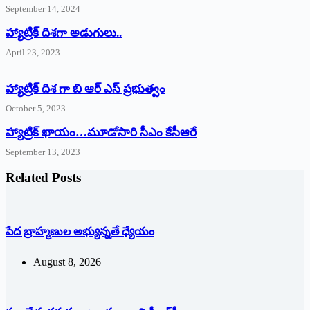
September 14, 2024
‌హ్యాట్రిక్‌ ‌దిశగా అడుగులు..
April 23, 2023
హ్యాట్రిక్ దిశ గా బి ఆర్ ఎస్ ప్రభుత్వం
October 5, 2023
హ్యాట్రిక్‌ ‌ఖాయం…మూడోసారి సీఎం కేసీఆరే
September 13, 2023
Related Posts
పేద బ్రాహ్మణుల అభ్యున్నతే ధ్యేయం
August 8, 2026