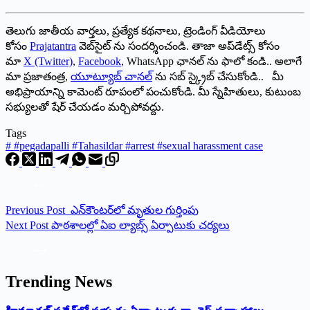
తెలుగు జాతీయ వార్తలు, ప్రత్యేక కథనాలు, ట్రెండింగ్ వీడియోలు
కోసం
Prajatantra
వెబ్‌సైట్ ను సందర్శించండి. తాజా అప్‌డేట్స్ కోసం
మా
X (Twitter)
,
Facebook
, WhatsApp ఛానల్ ను ఫాలో కండి.. అలాగే
మా ప్రజాతంత్ర,
యూట్యూబ్ చానల్
ను సబ్ స్క్రైబ్ చేసుకోండి.. మీ
అభిప్రాయాన్ని కామెంట్ రూపంలో పంచుకోండి. మీ స్నేహితులు, కుటుంబ
సభ్యులతో షేర్ చేయడం మర్చిపోవద్దు.
Tags
#
#pegadapalli #Tahasildar #arrest #sexual harassment case
Previous
Post
ఎన్‌కౌంటర్‌లో మృతుల గుర్తింపు
Next
Post
పాఠశాలల్లో ఏఐ ల్యాబ్స్ ఏర్పాటుకు చర్యలు
Trending News