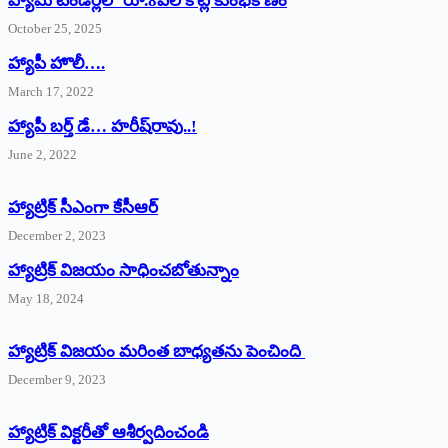
హ్యామ్‌ ‌టెండర్లలో రూ.8వేల కోట్ల కుంభకోణం
October 25, 2025
హ్యాపీ హొలీ….
March 17, 2022
హ్యాపీ బర్త్ ‌డే… హరీష్‌రావు..!
June 2, 2022
హ్యాట్రిక్‌ ‌సీఎంగా కేసీఆర్‌
December 2, 2023
హ్యాట్రిక్‌ విజయం సాధించబోతున్నాం
May 18, 2024
హ్యాట్రిక్ విజయం మరింత బాధ్యతను పెంచింది
December 9, 2023
హ్యాట్రిక్‌ ‌విక్టరీతో ఆశీర్వదించండి