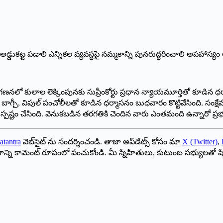
ి. జనగణనలో కులాల లెక్కింపునకు సుప్రీంకోర్టు ప్రధాన న్యాయమూర్తితో కూడి
్యా బాగ్చీ, విపుల్ పంచోలీలతో కూడిన ధర్మాసనం బుధవారం కొట్టివేసింది. 
పష్టం చేసింది. వెనుకబడిన తరగతికి చెందిన వారు ఎంతమంది ఉన్నారో ప్రభు
atantra
వెబ్‌సైట్ ను సందర్శించండి. తాజా అప్‌డేట్స్ కోసం మా
X (Twitter)
,
ాయాన్ని కామెంట్ రూపంలో పంచుకోండి. మీ స్నేహితులు, కుటుంబ సభ్యులతో ష