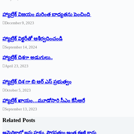
హ్యాట్రిక్ విజయం మరింత బాధ్యతను పెంచింది
December 9, 2023
హ్యాట్రిక్‌ ‌విక్టరీతో ఆశీర్వదించండి
September 14, 2024
‌హ్యాట్రిక్‌ ‌దిశగా అడుగులు..
April 23, 2023
హ్యాట్రిక్ దిశ గా బి ఆర్ ఎస్ ప్రభుత్వం
October 5, 2023
హ్యాట్రిక్‌ ‌ఖాయం…మూడోసారి సీఎం కేసీఆరే
September 13, 2023
Related Posts
అమెరికాలో జన్మ హక్కు పౌరసత్వం అంత ఈజీ కాదు