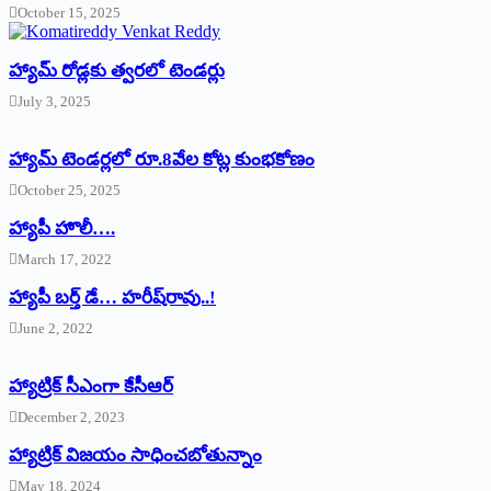
October 15, 2025
హ్యామ్‌ రోడ్లకు త్వరలో టెండర్లు
July 3, 2025
హ్యామ్‌ ‌టెండర్లలో రూ.8వేల కోట్ల కుంభకోణం
October 25, 2025
హ్యాపీ హొలీ….
March 17, 2022
హ్యాపీ బర్త్ ‌డే… హరీష్‌రావు..!
June 2, 2022
హ్యాట్రిక్‌ ‌సీఎంగా కేసీఆర్‌
December 2, 2023
హ్యాట్రిక్‌ విజయం సాధించబోతున్నాం
May 18, 2024