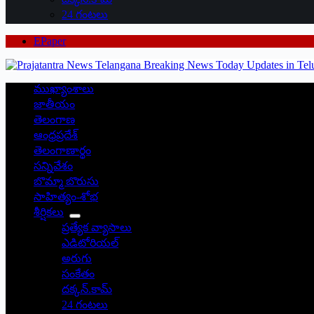
24 గంటలు
EPaper
ముఖ్యాంశాలు
జాతీయం
తెలంగాణ
ఆంధ్రప్రదేశ్
తెలంగాణార్థం
సన్నివేశం
బొమ్మా బొరుసు
సాహిత్యం-శోభ
శీర్షికలు
ప్రత్యేక వ్యాసాలు
ఎడిటోరియల్
అరుగు
సంకేతం
దక్కన్.కామ్
24 గంటలు