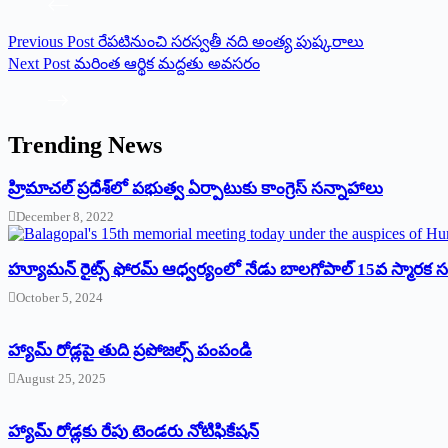
Previous
Post
రేప‌టినుంచి సరస్వతీ నది అంత్య పుష్కరాలు
Next
Post
మరింత ఆర్థిక మద్దతు అవసరం
Trending News
‌హ్రిమాచల్‌ ‌ప్రదేశ్‌లో పభుత్వ ఏర్పాటుకు కాంగ్రెస్‌ ‌సన్నాహాలు
December 8, 2022
హ్యూమన్‌ రైట్స్‌ ఫోరమ్‌ ఆధ్వర్యంలో నేడు బాలగోపాల్‌ 15వ స్మారక
October 5, 2024
హ్యామ్‌ రోడ్లపై తుది ప్రపోజల్స్‌ పంపండి
August 25, 2025
హ్యామ్‌ రోడ్లకు రేపు టెండరు నోటిఫికేషన్‌