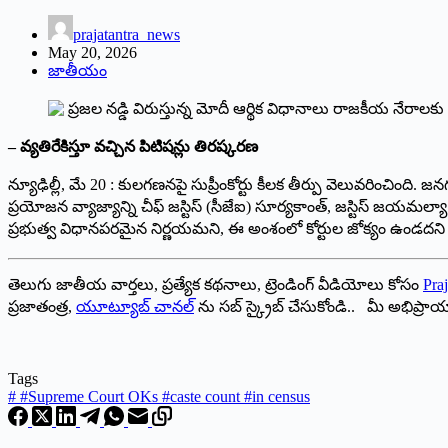
prajatantra_news
May 20, 2026
జాతీయం
– వ్యతిరేకిస్తూ వచ్చిన పిటిషన్లు తిరష్కరణ
న్యూఢిల్లీ, మే 20 : కులగణనపై సుప్రీంకోర్టు కీలక తీర్పు వెలువరించింద
ప్రయోజన వ్యాజ్యాన్ని చీఫ్ జస్టిస్ (సీజేఐ) సూర్యకాంత్, జస్టిస్ జయమల
ప్రభుత్వ విధానపరమైన నిర్ణయమని, ఈ అంశంలో కోర్టుల జోక్యం ఉండదని స్
తెలుగు జాతీయ వార్తలు, ప్రత్యేక కథనాలు, ట్రెండింగ్ వీడియోలు కోసం
Praj
ప్రజాతంత్ర,
యూట్యూబ్ చానల్
ను సబ్ స్క్రైబ్ చేసుకోండి.. మీ అభిప్ర
Tags
#
#Supreme Court OKs #caste count #in census