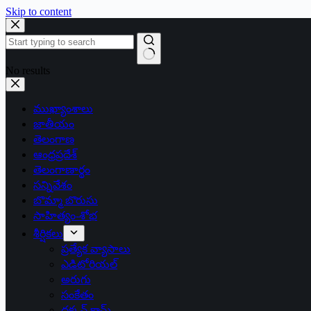
Skip to content
No results
ముఖ్యాంశాలు
జాతీయం
తెలంగాణ
ఆంధ్రప్రదేశ్
తెలంగాణార్థం
సన్నివేశం
బొమ్మా బొరుసు
సాహిత్యం-శోభ
శీర్షికలు
ప్రత్యేక వ్యాసాలు
ఎడిటోరియల్
అరుగు
సంకేతం
దక్కన్.కామ్