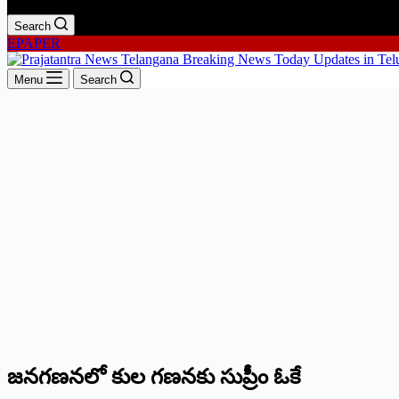
Search
EPAPER
Menu
Search
జనగణనలో కుల గణనకు సుప్రీం ఓకే