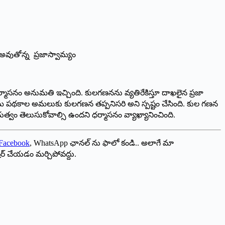
న ధర్మాసనం అనుమతి ఇచ్చింది. కులగణనను వ్యతిరేకిస్తూ దాఖలైన ప్రజా
సంక్షేమ పథకాల అమలుకు కులగణన తప్పనిసరి అని స్పష్టం చేసింది. కుల గణన
త్వం తెలుసుకోవాల్సి ఉందని ధర్మాసనం వ్యాఖ్యానించింది.
Facebook
, WhatsApp ఛానల్ ను ఫాలో కండి.. అలాగే మా
ేర్ చేయడం మర్చిపోవద్దు.