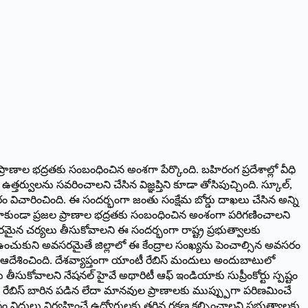
ప్రాణాల భద్రతకు సంబంధించిన అంశగా పేర్కొంది. బహిరంగ ప్రదేశాల్లో వీధి
ర్వులను సవరించాలని చేసిన విజ్ఞప్తిని కూడా తోసిపుచ్చింది. స్కూల్,
వారం విచారించింది. ఈ సందర్భంగా జంతు సంక్షేమ బోర్డు దాఖలు చేసిన అన్ని
ంగా కాకుండా ప్రజల ప్రాణాల భద్రతకు సంబంధించిన అంశంగా పరిగణించాలని
రమైన చర్యలు తీసుకోవాలని ఈ సందర్భంగా రాష్ట్ర ప్రభుత్వాలకు
ృష్టిలో ఉంచుకుని అవసరమైతే జిల్లాలో ఈ కేంద్రాల సంఖ్యను పెంచాల్సిన అవసరం
టు ఆదేశించింది. దేశవ్యాప్తంగా యాంటీ రేబిస్ మందులు అందుబాటులో
తీసుకోవాలని నేషనల్ హైవే అథారిటీ ఆఫ్ ఇండియాకు సుప్రీంకోర్టు స్పష్టం
. రేబిస్ బారిన పడిన లేదా మానవుల ప్రాణాలకు ముప్ప్పుగా పరిణమించే
ం విధులు నిర్వహించే ఉద్యోగులకు తగిన రక్షణ కల్పించాలని ప్రభుత్వాలకు