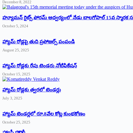
December 8, 2022
హ్యూమన్‌ రైట్స్‌ ఫోరమ్‌ ఆధ్వర్యంలో నేడు బాలగోపాల్‌ 15వ స్మారక
October 5, 2024
హ్యామ్‌ రోడ్లపై తుది ప్రపోజల్స్‌ పంపండి
August 25, 2025
హ్యామ్‌ రోడ్లకు రేపు టెండరు నోటిఫికేషన్‌
October 15, 2025
హ్యామ్‌ రోడ్లకు త్వరలో టెండర్లు
July 3, 2025
హ్యామ్‌ ‌టెండర్లలో రూ.8వేల కోట్ల కుంభకోణం
October 25, 2025
హ్యాపీ హొలీ….