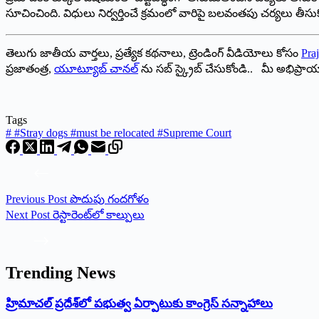
సూచించింది. విధులు నిర్వర్తించే క్రమంలో వారిపై బలవంతపు చర్యలు తీసుకో
తెలుగు జాతీయ వార్తలు, ప్రత్యేక కథనాలు, ట్రెండింగ్ వీడియోలు కోసం
Praj
ప్రజాతంత్ర,
యూట్యూబ్ చానల్
ను సబ్ స్క్రైబ్ చేసుకోండి.. మీ అభిప్ర
Tags
#
#Stray dogs #must be relocated #Supreme Court
Previous
Post
పొదుపు గందగోళం
Next
Post
రెస్టారెంట్‌లో కాల్పులు
Trending News
‌హ్రిమాచల్‌ ‌ప్రదేశ్‌లో పభుత్వ ఏర్పాటుకు కాంగ్రెస్‌ ‌సన్నాహాలు