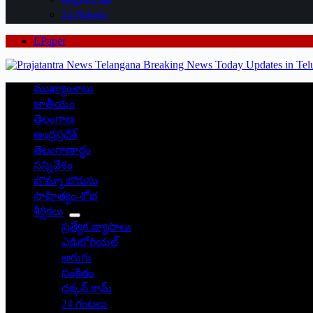
24 గంటలు
EPaper
ముఖ్యాంశాలు
జాతీయం
తెలంగాణ
ఆంధ్రప్రదేశ్
తెలంగాణార్థం
సన్నివేశం
బొమ్మా బొరుసు
సాహిత్యం-శోభ
శీర్షికలు
ప్రత్యేక వ్యాసాలు
ఎడిటోరియల్
అరుగు
సంకేతం
దక్కన్.కామ్
24 గంటలు