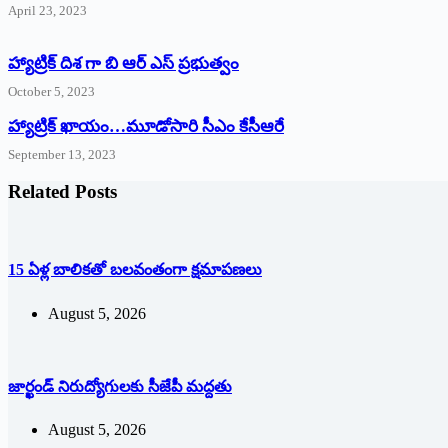
April 23, 2023
హ్యాట్రిక్ దిశ గా బి ఆర్ ఎస్ ప్రభుత్వం
October 5, 2023
హ్యాట్రిక్‌ ‌ఖాయం…మూడోసారి సీఎం కేసీఆరే
September 13, 2023
Related Posts
15 ఏళ్ల బాలికతో బలవంతంగా క్షమాపణలు
August 5, 2026
జార్ఖండ్‌ ‌నిరుద్యోగులకు సీజేపీ మద్దతు
August 5, 2026