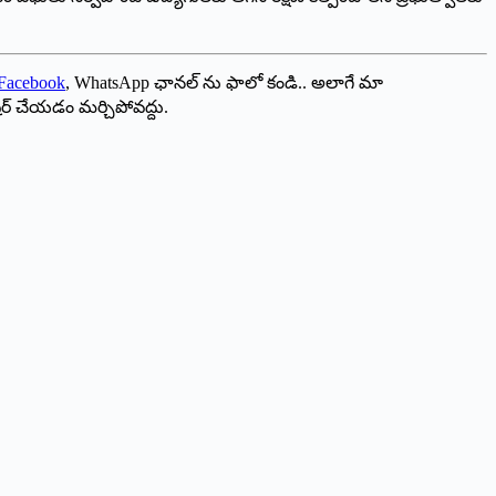
Facebook
, WhatsApp ఛానల్ ను ఫాలో కండి.. అలాగే మా
ేర్ చేయడం మర్చిపోవద్దు.