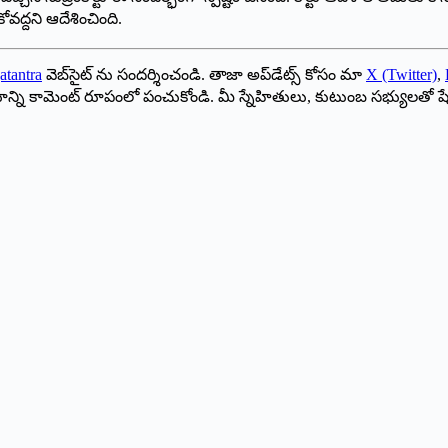
వద్దని ఆదేశించింది.
atantra
వెబ్‌సైట్ ను సందర్శించండి. తాజా అప్‌డేట్స్ కోసం మా
X (Twitter)
,
ాయాన్ని కామెంట్ రూపంలో పంచుకోండి. మీ స్నేహితులు, కుటుంబ సభ్యులతో ష