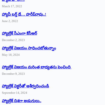
March 17, 2022
హ్యాపీ బర్త్ ‌డే… హరీష్‌రావు..!
June 2, 2022
హ్యాట్రిక్‌ ‌సీఎంగా కేసీఆర్‌
December 2, 2023
హ్యాట్రిక్‌ విజయం సాధించబోతున్నాం
May 18, 2024
హ్యాట్రిక్ విజయం మరింత బాధ్యతను పెంచింది
December 9, 2023
హ్యాట్రిక్‌ ‌విక్టరీతో ఆశీర్వదించండి
September 14, 2024
‌హ్యాట్రిక్‌ ‌దిశగా అడుగులు..