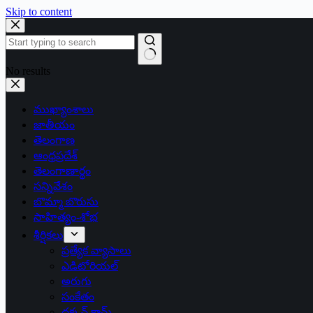
Skip to content
No results
ముఖ్యాంశాలు
జాతీయం
తెలంగాణ
ఆంధ్రప్రదేశ్
తెలంగాణార్థం
సన్నివేశం
బొమ్మా బొరుసు
సాహిత్యం-శోభ
శీర్షికలు
ప్రత్యేక వ్యాసాలు
ఎడిటోరియల్
అరుగు
సంకేతం
దక్కన్.కామ్