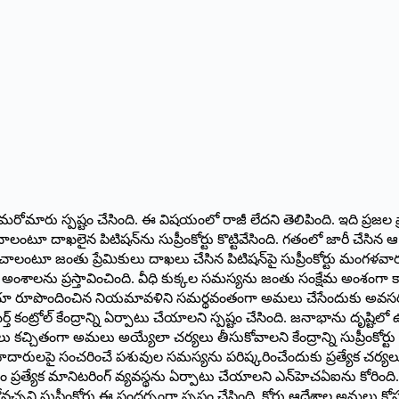
టు మరోమారు స్పష్టం చేసింది. ఈ విషయంలో రాజీ లేదని తెలిపింది. ఇది ప్రజల 
లైన పిటిషన్‌ను సుప్రీంకోర్టు కొట్టివేసింది. గతంలో జారీ చేసిన ఆ ఉత్త
ొలగించాలంటూ జంతు ప్రేమికులు దాఖలు చేసిన పిటిషన్‌పై సుప్రీంకోర్టు మంగళ
ు కీలక అంశాలను ప్రస్తావించింది. వీధి కుక్కల సమస్యను జంతు సంక్షేమ అంశ
డ్ ఆఫ్ ఇండియా రూపొందించిన నియమావళిని సమర్థవంతంగా అమలు చేసేందుకు అవస
్ బర్త్ కంట్రోల్ కేంద్రాన్ని ఏర్పాటు చేయాలని స్పష్టం చేసింది. జనాభాను ద
లు కచ్చితంగా అమలు అయ్యేలా చర్యలు తీసుకోవాలని కేంద్రాన్ని సుప్రీంకోర్
 రహదారులపై సంచరించే పశువుల సమస్యను పరిష్కరించేందుకు ప్రత్యేక చర్యలు 
ప్రత్యేక మానిటరింగ్ వ్యవస్థను ఏర్పాటు చేయాలని ఎన్‌హెచఏఐను కోరింది
ి సుప్రీంకోర్టు ఈ సందర్భంగా స్పష్టం చేసింది. కోర్టు ఆదేశాల అమలు కోస