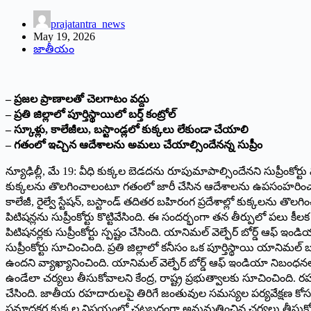
prajatantra_news
May 19, 2026
జాతీయం
– ప్రజల ప్రాణాలతో చెలగాటం వద్దు
– ప్రతి జిల్లాలో పూర్తిస్థాయిలో బర్త్ కంట్రోల్
– స్కూళ్లు, కాలేజీలు, బస్టాండ్లలో కుక్కలు లేకుండా చేయాలి
– గతంలో ఇచ్చిన ఆదేశాలను అమలు చేయాల్సిందేనన్న సుప్రీం
న్యూఢిల్లీ, మే 19: వీధి కుక్కల బెడదను రూపుమాపాల్సిందేనని సుప్రీంకోర్
కుక్కలను తొలగించాలంటూ గతంలో జారీ చేసిన ఆదేశాలను ఉపసంహరించాలంటూ దాఖ
కాలేజీ, రైల్వే స్టేషన్, బస్టాండ్ తదితర బహిరంగ ప్రదేశాల్లో కుక్కలను త
పిటిషన్లను సుప్రీంకోర్టు కొట్టివేసింది. ఈ సందర్భంగా తన తీర్పులో పల
పిటిషనర్లకు సుప్రీంకోర్టు స్పష్టం చేసింది. యానిమల్ వెల్ఫేర్ బోర్
సుప్రీంకోర్టు సూచించింది. ప్రతి జిల్లాలో కనీసం ఒక పూర్తిస్థాయి యానిమల
ఉందని వ్యాఖ్యానించింది. యానిమల్ వెల్ఫేర్ బోర్డ్ ఆఫ్ ఇండియా నిబంధన
ఉండేలా చర్యలు తీసుకోవాలని కేంద్ర, రాష్ట్ర ప్రభుత్వాలకు సూచించింది.
చేసింది. జాతీయ రహదారులపై తిరిగే జంతువుల సమస్యల పర్యవేక్షణ కోసం 
ప్రమాదకర కుక్కల విషయంలో చట్టబద్ధంగా అనుమతించిన చర్యలు తీసుకోవచ్చన