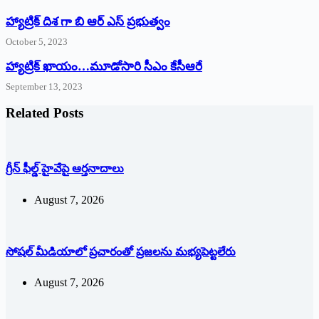
హ్యాట్రిక్ దిశ గా బి ఆర్ ఎస్ ప్రభుత్వం
October 5, 2023
హ్యాట్రిక్‌ ‌ఖాయం…మూడోసారి సీఎం కేసీఆరే
September 13, 2023
Related Posts
గ్రీన్ ఫీల్డ్ హైవేపై ఆర్తనాదాలు
August 7, 2026
సోషల్‌ ‌మీడియాలో ప్రచారంతో ప్రజలను మభ్యపెట్టలేరు
August 7, 2026