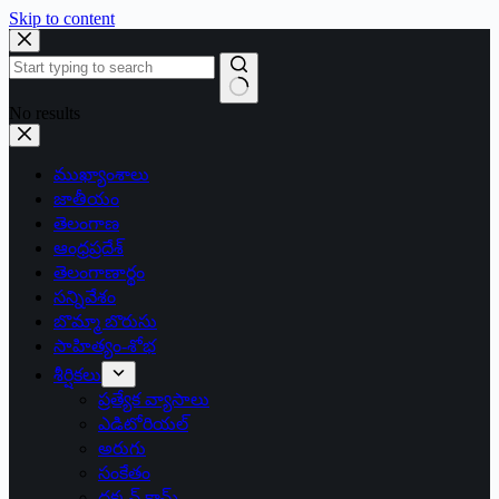
Skip to content
No results
ముఖ్యాంశాలు
జాతీయం
తెలంగాణ
ఆంధ్రప్రదేశ్
తెలంగాణార్థం
సన్నివేశం
బొమ్మా బొరుసు
సాహిత్యం-శోభ
శీర్షికలు
ప్రత్యేక వ్యాసాలు
ఎడిటోరియల్
అరుగు
సంకేతం
దక్కన్.కామ్