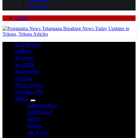
24 గంటలు
EPaper
ముఖ్యాంశాలు
జాతీయం
తెలంగాణ
ఆంధ్రప్రదేశ్
తెలంగాణార్థం
సన్నివేశం
బొమ్మా బొరుసు
సాహిత్యం-శోభ
శీర్షికలు
ప్రత్యేక వ్యాసాలు
ఎడిటోరియల్
అరుగు
సంకేతం
దక్కన్.కామ్