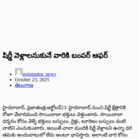
షిర్డీ వెళ్లాలనుకునే వారికి బంపర్‌ ఆఫర్‌
prajatantra_news
October 23, 2025
తెలంగాణ
హైదరాబాద్‌, ప్రజాతంత్ర,అక్టోబర్‌23: హైదరాబాద్‌ నుంచి షిర్డీ క్షేత్రానికి
రోజూ వేలాదిమంది సాయిబాబా భక్తులు వెళ్తుంటారు. సాయిబాబా
దర్శనం కోసం వెళ్ళే భక్తులు బస్సులు, రైళ్లు, టూరిజం బస్సులు వంటి
వాటిని ఎంచుకుంటారు. అయితే చాలా మందికి షిర్డీ వెళ్లాలని ఉన్నా ధర
తమకు అందుబాటులో లేదు అంటూ భావిస్తారు. అలాంటి వారి కోసం