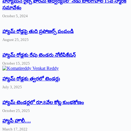
హ్యూమన్‌ రైట్స్‌ ఫోరమ్‌ ఆధ్వర్యంలో నేడు బాలగోపాల్‌ 15వ స్మారక
సమావేశం
October 5, 2024
హ్యామ్‌ రోడ్లపై తుది ప్రపోజల్స్‌ పంపండి
August 25, 2025
హ్యామ్‌ రోడ్లకు రేపు టెండరు నోటిఫికేషన్‌
October 15, 2025
హ్యామ్‌ రోడ్లకు త్వరలో టెండర్లు
July 3, 2025
హ్యామ్‌ ‌టెండర్లలో రూ.8వేల కోట్ల కుంభకోణం
October 25, 2025
హ్యాపీ హొలీ….
March 17, 2022