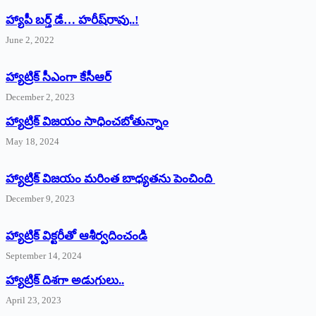
హ్యాపీ బర్త్ ‌డే… హరీష్‌రావు..!
June 2, 2022
హ్యాట్రిక్‌ ‌సీఎంగా కేసీఆర్‌
December 2, 2023
హ్యాట్రిక్‌ విజయం సాధించబోతున్నాం
May 18, 2024
హ్యాట్రిక్ విజయం మరింత బాధ్యతను పెంచింది
December 9, 2023
హ్యాట్రిక్‌ ‌విక్టరీతో ఆశీర్వదించండి
September 14, 2024
‌హ్యాట్రిక్‌ ‌దిశగా అడుగులు..
April 23, 2023