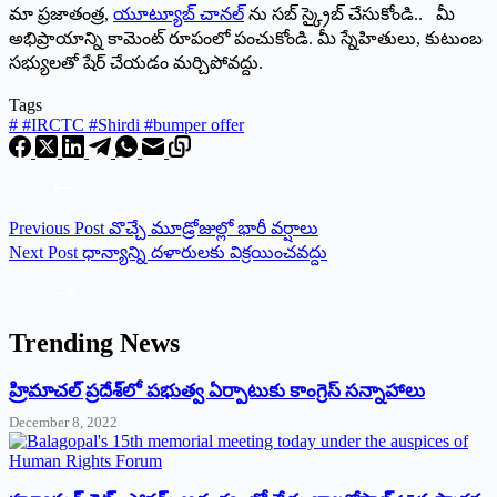
మా ప్రజాతంత్ర,
యూట్యూబ్ చానల్
ను సబ్ స్క్రైబ్ చేసుకోండి.. మీ
అభిప్రాయాన్ని కామెంట్ రూపంలో పంచుకోండి. మీ స్నేహితులు, కుటుంబ
సభ్యులతో షేర్ చేయడం మర్చిపోవద్దు.
Tags
#
#IRCTC #Shirdi #bumper offer
Previous
Post
వొచ్చే మూడ్రోజుల్లో భారీ వర్షాలు
Next
Post
ధాన్యాన్ని ద‌ళారుల‌కు విక్ర‌యించ‌వ‌ద్దు
Trending News
‌హ్రిమాచల్‌ ‌ప్రదేశ్‌లో పభుత్వ ఏర్పాటుకు కాంగ్రెస్‌ ‌సన్నాహాలు
December 8, 2022