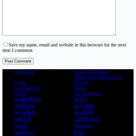
Save my name, email and website in this browser for the next
time I comment.
Post Comment
24 గంటలు
Balala Bharatham
Bharat jodo yatra special
Crime
English
entertainment
Shoba
Sports
Uncategorized
అంతర్జాతీయం
అరుగు
అవర్గీకృతం
ఆద్యాత్మికం
ఆధ్యాత్మికం
ఆంధ్రప్రదేశ్
ఆరోగ్య శ్రీ
ఎడిటోరియల్
ఎన్నారై
ఎలమంద
కవితా శాల
క్రీడలు