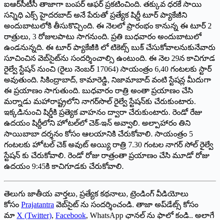
ఐఆర్‌సీటీసీ తాజాగా బంపర్‌ ఆఫర్‌ ప్రకటించింది. తక్కువ ధరకే సాయి
సన్నిధి ఎక్స్‌ హైదరబాద్‌ అనే పేరుతో ప్రత్యేక షిర్డీ టూర్‌ ప్యాకేజీని
అందుబాటులోకి తీసుకొచ్చింది. ఈ నెలలో ప్రారంభం కానున్న ఈ టూర్‌ 2
రాత్రులు, 3 రోజులపాటు సాగనుంది. ప్రతి బుధవారం అందుబాటులో
ఉండనున్నది. ఈ టూర్‌ ప్యాకేజీకి లో టికెట్స్‌ బుక్‌ చేసుకోవాలనుకునేవారు
సూచించిన వెబ్‌సైట్‌ను సందర్శించాల్సి ఉంటుంది. ఈ నెల 29న కాచిగూడ
రైల్వే స్టేషన్‌ నుంచి (రైలు నెంబర్‌ 17064) సాయంత్రం 6,40 గంటలకు స్టార్‌
అవుతుంది. సికింద్రాబాద్‌, కామారెడ్డి, నిజామాబాద్‌ వంటి స్టేషన్ల మీదుగా
ఈ ప్రయాణం సాగుతుంది. బుధవారం రాత్రి అంతా ప్రయాణం చేసి
మ‌ర్నాడు మహారాష్ట్రలోని నాగర్‌సొల్‌ రైల్వే స్టేషన్‌కు చేరుకుంటారు.
ఇక్కడినుంచి షిర్డీకి ప్రత్యెక వాహనం ద్వారా చేరుకుంటారు. రెండో రేజు
ఉదయం షిర్దీలోని హోటల్‌లో చెక్‌-ఇన్‌ అవ్వాలి. అల్పాహారం తిని
సాయిబాబా దర్శనం కోసం ఆలయానికి చేరుకోవాలి. సాయంత్రం 5
గంటలకు హోటల్‌ చెక్‌ అవుట్‌ అయ్యి రాత్రి 7.30 గంటల నాగర్‌ సోల్‌ రైల్వే
స్టేషన్‌ కు చేరుకోవాలి. రెండో రోజు రాత్రంతా ప్రయాణం చేసి మూడో రోజు
ఉదయం 9:45కి కాచిగూడకు చేరుకోవాలి.
తెలుగు జాతీయ వార్తలు, ప్రత్యేక కథనాలు, ట్రెండింగ్ వీడియోలు
కోసం
Prajatantra
వెబ్‌సైట్ ను సందర్శించండి. తాజా అప్‌డేట్స్ కోసం
మా
X (Twitter)
,
Facebook
, WhatsApp ఛానల్ ను ఫాలో కండి.. అలాగే