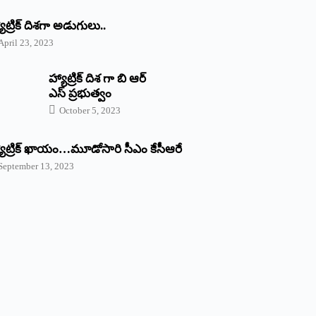
యాట్రిక్‌ ‌దిశగా అడుగులు..
April 23, 2023
హ్యాట్రిక్ దిశ గా బి ఆర్
ఎస్ ప్రభుత్వం
October 5, 2023
యాట్రిక్‌ ‌ఖాయం…మూడోసారి సీఎం కేసీఆరే
September 13, 2023