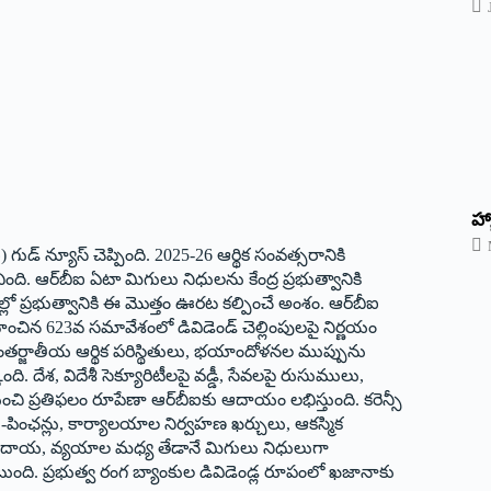
హ్
 గుడ్ న్యూస్ చెప్పింది. 2025-26 ఆర్థిక సంవత్సరానికి
చింది. ఆర్‌బీఐ ఏటా మిగులు నిధులను కేంద్ర ప్రభుత్వానికి
తుల్లో ప్రభుత్వానికి ఈ మొత్తం ఊరట కల్పించే అంశం. ఆర్‌బీఐ
ిర్వహించిన 623వ సమావేశంలో డివిడెండ్ చెల్లింపులపై నిర్ణయం
 అంతర్జాతీయ ఆర్థిక పరిస్థితులు, భయాందోళనల ముప్పును
ి. దేశ, విదేశీ సెక్యూరిటీలపై వడ్డీ, సేవలపై రుసుములు,
ంచి ప్రతిఫలం రూపేణా ఆర్‌బీఐకు ఆదాయం లభిస్తుంది. కరెన్సీ
ాలు-పింఛన్లు, కార్యాలయాల నిర్వహణ ఖర్చులు, ఆకస్మిక
ఆదాయ, వ్యయాల మధ్య తేడానే మిగులు నిధులుగా
ంటుంది. ప్రభుత్వ రంగ బ్యాంకుల డివిడెండ్ల రూపంలో ఖజానాకు