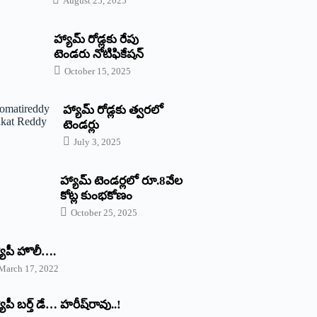
August 25, 2025
హ్యామ్‌ రోడ్లకు రేపు
టెండరు నోటిఫికేషన్‌
October 15, 2025
హ్యామ్‌ రోడ్లకు త్వరలో
టెండర్లు
July 3, 2025
హ్యామ్‌ ‌టెండర్లలో రూ.8వేల
కోట్ల కుంభకోణం
October 25, 2025
యాపీ హొలీ….
March 17, 2022
యాపీ బర్త్ ‌డే… హరీష్‌రావు..!