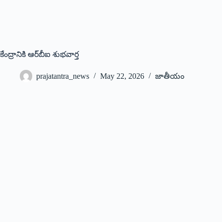
కేంద్రానికి ఆర్‌బీఐ శుభవార్త
prajatantra_news
May 22, 2026
జాతీయం