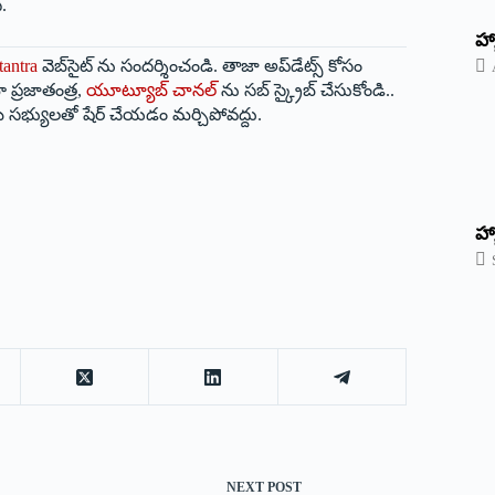
.
‌హ్
tantra
వెబ్‌సైట్ ను సందర్శించండి. తాజా అప్‌డేట్స్ కోసం
 ప్రజాతంత్ర,
యూట్యూబ్ చానల్
ను సబ్ స్క్రైబ్ చేసుకోండి..
 సభ్యులతో షేర్ చేయడం మర్చిపోవద్దు.
హ్
NEXT
POST