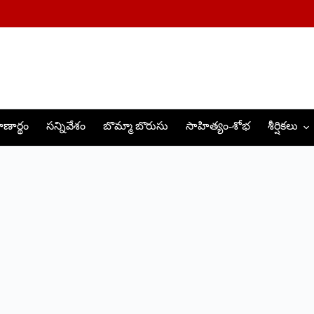
ణార్థం
సన్నివేశం
బొమ్మా బొరుసు
సాహిత్యం-శోభ
శీర్షికలు