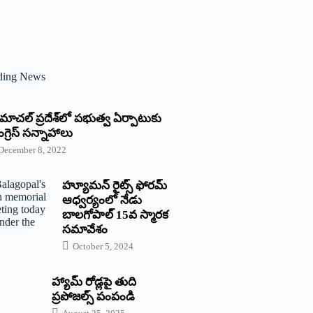
ding News
్రిమాచల్‌ ‌ప్రదేశ్‌లో పభుత్వ ఏర్పాటుకు
గ్రెస్‌ ‌సన్నాహాలు
December 8, 2022
హ్యూమన్‌ రైట్స్‌ ఫోరమ్‌
ఆధ్వర్యంలో నేడు
బాలగోపాల్‌ 15వ స్మారక
సమావేశం
October 5, 2024
హ్యామ్‌ రోడ్లపై తుది
ప్రపోజల్స్‌ పంపండి