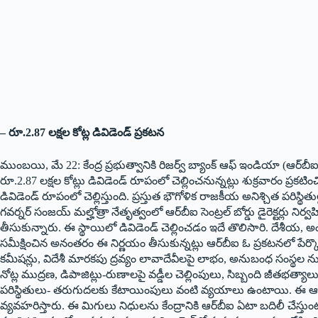
– రూ.2.87 లక్షల కోట్ల డివిడెండ్ ప్రకటన
ముంబయి, మే 22: కేంద్ర ప్రభుత్వానికి రిజర్వ్ బ్యాంక్ ఆఫ్ ఇండియా (ఆర్‌బీఐ)
రూ.2.87 లక్షల కోట్లు డివిడెండ్ రూపంలో చెల్లించనున్నట్లు శుక్రవారం ప్రకటిం
డివిడెండ్ రూపంలో చెల్లిస్తుంది. ప్రస్తుత భౌగోళిక రాజకీయ అనిశ్చిత పరిస్థి
గవర్నర్ సంజయ్ మల్హోత్రా నేతృత్వంలో ఆర్‌బీఐ సెంట్రల్ బోర్డు డైరెక్టర్లు న
తీసుకున్నారు. ఈ స్థాయిలో డివిడెండ్ చెల్లించడం ఇదే తొలిసారి. దేశీయ,
సమీక్షించిన అనంతరం ఈ నిర్ణయం తీసుకున్నట్లు ఆర్‌బీఐ ఓ ప్రకటనలో పేర్కొంద
కమీషన్లు, విదేశీ మారకపు ద్రవ్యం లావాదేవీలపై లాభం, అనుబంధ సంస్థల ను
నోట్ల ముద్రణ, డిపాజిట్లు-రుణాలపై వడ్డీల చెల్లింపులు, సిబ్బంది జీతభత్య
పరిస్థితులు- తరుగుదలకు కేటాయింపులు వంటి వ్యయాలు ఉంటాయి. ఈ 
వ్యవహరిస్తారు. ఈ మిగులు నిధులను కేంద్రానికి ఆర్‌బీఐ ఏటా బదిలీ చేస్తు