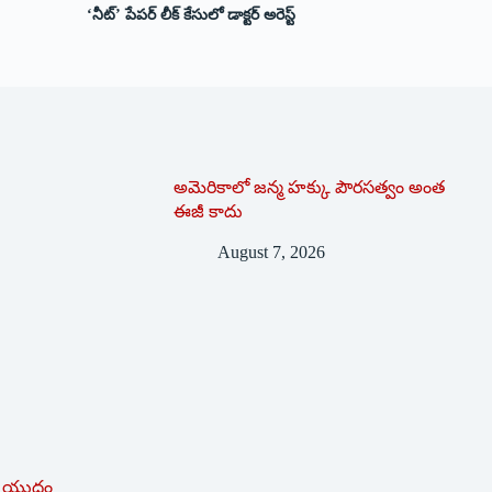
‘నీట్’ పేపర్ లీక్ కేసులో డాక్టర్ అరెస్ట్
అమెరికాలో జన్మ హక్కు పౌరసత్వం అంత
ఈజీ కాదు
August 7, 2026
 యుద్ధం