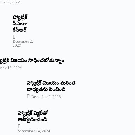
June 2, 2022
హ్యాట్రిక్‌
‌సీఎంగా
కేసీఆర్‌
December 2,
2023
యాట్రిక్‌ విజయం సాధించబోతున్నాం
May 18, 2024
హ్యాట్రిక్ విజయం మరింత
బాధ్యతను పెంచింది
December 9, 2023
హ్యాట్రిక్‌ ‌విక్టరీతో
ఆశీర్వదించండి
September 14, 2024