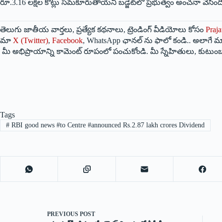
రూ.3.16 లక్షల కోట్లు సమకూరుతాయని బడ్జెట్‌లో ప్రభుత్వం అంచనా వేసింది
తెలుగు జాతీయ వార్తలు, ప్రత్యేక కథనాలు, ట్రెండింగ్ వీడియోలు కోసం
Praja
మా
X (Twitter)
,
Facebook
, WhatsApp ఛానల్ ను ఫాలో కండి.. అలాగే మా
మీ అభిప్రాయాన్ని కామెంట్ రూపంలో పంచుకోండి. మీ స్నేహితులు, కుటుంబ
Tags
#
RBI good news #to Centre #announced Rs.2.87 lakh crores Dividend
PREVIOUS
POST