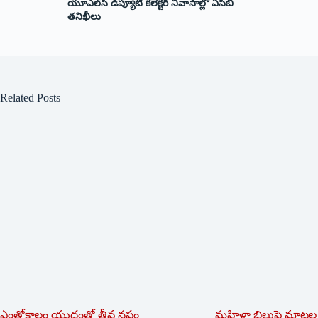
యూఎల్‌సీ డిప్యూటీ కలెక్టర్ నివాసాల్లో ఏసీబీ
తనిఖీలు
Related Posts
ఎంతోకాలం యుద్ధంతో తీవ్ర నష్టం
మహిళా బిల్లుపై మాటల