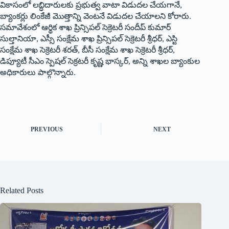
వికాసంలో లబ్ధిదారులకు ప్రభుత్వ వాటా విడుదల చేయగానే,
బ్యాంకర్లు లింకేజీ మొత్తాన్ని వెంటనే విడుదల చేయాలని కోరారు.
సమావేశంలో ఆర్థిక శాఖ ప్రిన్సిపల్ సెక్రెటరీ సందీప్ కుమార్
సుల్తానియా, ఎస్సీ సంక్షేమ శాఖ ప్రిన్సిపల్ సెక్రెటరీ శ్రీధర్, ఎస్టి
సంక్షేమ శాఖ సెక్రెటరీ శరత్, బీసీ సంక్షేమ శాఖ సెక్రెటరీ శ్రీధర్,
డిప్యూటీ సీఎం స్పెషల్ సెక్రటరీ కృష్ణ భాస్కర్, అన్ని శాఖల బ్యాంకుల
అధికారులు పాల్గొన్నారు.
PREVIOUS
NEXT
Related Posts