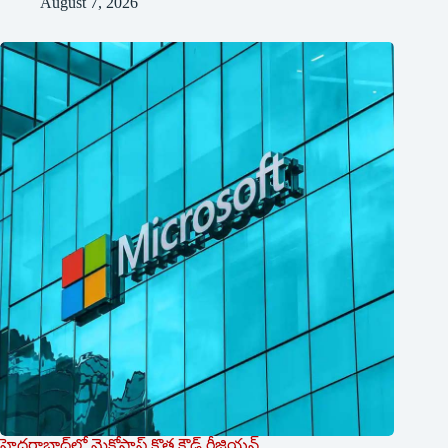
August 7, 2026
హైదరాబాద్‌లో మైక్రోసాఫ్ట్ ‌కొత్త క్లౌడ్‌ ‌రీజియన్‌