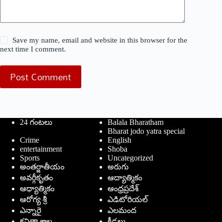
Save my name, email and website in this browser for the
next time I comment.
Post Comment
24 గంటలు
Balala Bharatham
Bharat jodo yatra special
Crime
English
entertainment
Shoba
Sports
Uncategorized
అంతర్జాతీయం
అరుగు
అవర్గీకృతం
ఆద్యాత్మికం
ఆధ్యాత్మికం
ఆంధ్రప్రదేశ్
ఆరోగ్య శ్రీ
ఎడిటోరియల్
ఎన్నారై
ఎలమంద
కవితా శాల
క్రీడలు