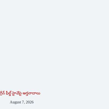
గ్రీన్ ఫీల్డ్ హైవేపై ఆర్తనాదాలు
August 7, 2026