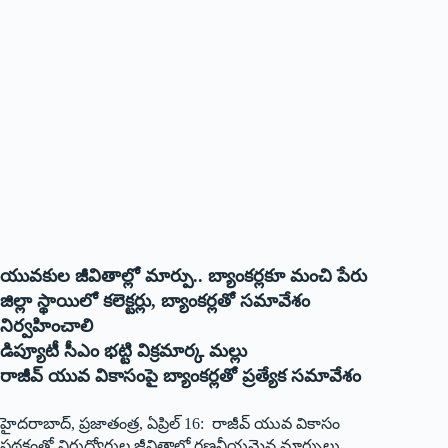
యువకుల జీవితాల్లో మార్పు.. బ్యాంకర్లకూ మంచి పేరు
జిల్లా స్థాయిలో కలెక్టర్లు, బ్యాంకర్లతో సమావేశం
నిర్వహించాలి
డిప్యూటీ సీఎం భట్టి విక్రమార్క మల్లు
రాజీవ్ యువ వికాసంపై బ్యాంకర్లతో ప్రత్యేక సమావేశం
హైదరాబాద్, ప్రజాతంత్ర, ఏప్రిల్ 16: రాజీవ్ యువ వికాసం
పథకంతో నిరుద్యోగుల జీవితాల్లో గణనీయమైన మార్పులు