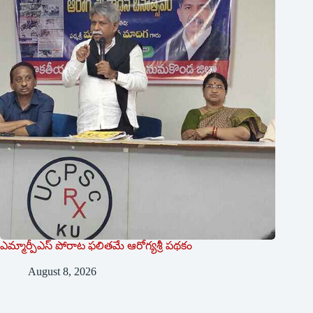
ఎమ్మార్పీఎస్ పోరాట ఫలితమే ఆరోగ్యశ్రీ పథకం
August 8, 2026