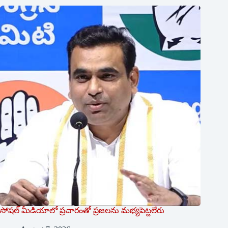
సోషల్‌ ‌మీడియాలో ప్రచారంతో ప్రజలను మభ్యపెట్టలేరు