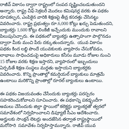
రాజీవ్ వికాసం ద్వారా రాష్ట్రంలో సంపద సృష్టించబడుతుందని
అన్నారు. రాష్ట్ర చీఫ్ సెక్రటరీ మొదలు కమిషనర్ల వరకు ఈ పథకం
రూపకల్పన, ఎంపికైన వారికి శిక్షణపై తీవ్ర కసరత్తు చేసినట్టు
వివరించారు. రాష్ట్ర ప్రభుత్వం రూ.6,000 కోట్లు ఖర్చు పెడుతుందని,
బ్యాంకర్లు 1,600 కోట్లు లింకేజీ ఇచ్చేందుకు ముందుకు రావాలని
పిలుపునిచ్చారు. ఈ పథకంలో బ్యాంకర్లు ఉత్సాహంగా పాల్గొనడం
ద్వారా మీకు మంచి పేరు దక్కుతుందన్నారు. యువ వికాసం
పథకం కింద లబ్ధి పొందే యువకులకు వ్యాపారం చేసుకోవడం,
లాభాలు సాధించడంపై అధికారులు కనీసం మూడు రోజుల నుంచి
15 రోజుల వరకు శిక్షణ ఇస్తారని, వ్యాపారంలో ఇబ్బందులు
ఏర్పడితే శిక్షణ సంస్థలు మద్దతు ఇస్తాయని బ్యాంకర్లకు
వివరించారు. కొన్ని ప్రాంతాల్లో కమర్షియల్ బ్యాంకులు మాత్రమే
ఉంటాయి మరికొన్ని ప్రాంతాల్లో రూరల్ బ్యాంకులు ఉంటాయి.
ఈ పథకం విజయవంతం చేసేందుకు బ్యాంకర్లు పరస్పరం
సహకరించుకోవాలని సూచించారు. ఈ పథకాన్ని పకడ్బందీగా
అమలు చేసేందుకు జిల్లా స్థాయిలో కలెక్టర్లు బ్యాంకర్లతో త్వరలో
సమావేశంలో నిర్వహించాలని డిప్యూటీ సీఎం ఆదేశించారు.
అర్హులకు సాంక్షన్ లెటర్లు అందజేసిన తర్వాత రాష్ట్రస్థాయిలో
మరోసారి సమావేశం నిర్వహిస్తామన్నారు. రాజీవ్ యువ