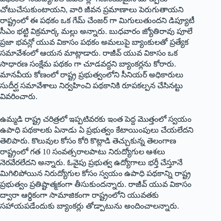
చోటుచేసుకుంటాయని, వారి జీవన ప్రమాణాలు పెరుగుతాయని
రాష్ట్రంలో ఈ పథకం ఒక గేమ్ చేంజర్ గా మిగులుతుందని డిప్యూటీ
సీఎం భట్టి విక్రమార్క మల్లు అన్నారు. బుధవారం జ్యోతిరావు పూలే
ప్రజా భవన్లో యువ వికాసం పథకం అమలుపై బ్యాంకులతో ప్రత్యేక
సమావేశంలో ఆయన మాట్లాడారు. రాజీవ్ యువ వికాసం ఒక
సాధారణ సంక్షేమ పథకం గా చూడవద్దని బ్యాంకర్లను కోరారు.
మానవీయ కోణంలో రాష్ట్ర ప్రభుత్వంలోని సీనియర్ అధికారులు
సుదీర్ఘ సమావేశాలు నిర్వహించి పథకానికి రూపకల్పన చేసినట్టు
వివరించారు.
ఉమ్మడి రాష్ట్ర చరిత్రలో ఇప్పటివరకు ఇంత పెద్ద మొత్తంలో స్వయం
ఉపాధి పథకాలకు ఏనాడు ఏ ప్రభుత్వం కేటాయింపులు చేయలేదని
తెలిపారు. కొలువుల కోసం కోరి కొట్లాడి తెచ్చుకున్న తెలంగాణ
రాష్ట్రంలో గత 10 సంవత్సరాలపాటు నిరుద్యోగుల ఆశలు
నెరవేరలేదని అన్నారు. ఓవైపు ప్రభుత్వ ఉద్యోగాలు భర్తీ చేస్తూనే
మిగిలిపోయిన నిరుద్యోగుల కోసం స్వయం ఉపాధి పథకాన్ని రాష్ట్ర
ప్రభుత్వం ప్రతిష్టాత్మకంగా తీసుకుందన్నారు. రాజీవ్ యువ వికాసం
ద్వారా ఆర్థికంగా సామాజికంగా రాష్ట్రంలోని యువతకు
సహాయపడేందుకు బ్యాంకర్లు తోడ్పాటును అందించాలన్నారు.