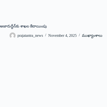
అజారుద్దీన్‌కు శాఖల కేటాయింపు
prajatantra_news
November 4, 2025
ముఖ్యాంశాలు