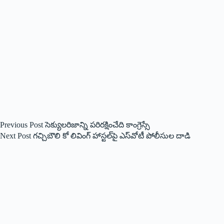
Previous
Post
సెక్యులరిజాన్ని పరిరక్షించేది కాంగ్రెస్సే
Next
Post
గచ్చిబౌలి కో లివింగ్‌ హాస్టల్‌పై ఎస్‌వోటీ పోలీసుల దాడి