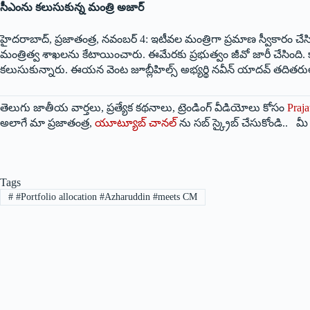
సీఎంను కలుసుకున్న మంత్రి అజార్‌
హైదరాబాద్‌, ప్రజాతంత్ర, నవంబర్‌ 4: ఇటీవల మంత్రిగా ప్రమాణ స్వీకారం చ
మంత్రిత్వ శాఖలను కేటాయించారు. ఈమేరకు ప్రభుత్వం జీవో జారీ చేసింది. క
కలుసుకున్నారు. ఈయన వెంట జూబ్లీహిల్స్‌ అభ్యర్థి నవీన్‌ యాదవ్‌ తదితరు
తెలుగు జాతీయ వార్తలు, ప్రత్యేక కథనాలు, ట్రెండింగ్ వీడియోలు కోసం
Praja
అలాగే మా ప్రజాతంత్ర,
యూట్యూబ్ చానల్
ను సబ్ స్క్రైబ్ చేసుకోండి.. 
Tags
#
#Portfolio allocation #Azharuddin #meets CM