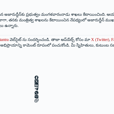
ేసిన అజారుద్దీన్‌కు ప్రభుత్వం మంగళవారంనాడు శాఖలు కేటాయించింది. ఆయనకు
ాగా, తనకు మంత్రిత్వ శాఖలను కేటాయించిన నేపథ్యంలో అజారుద్దీన్‌ ముఖ్యమ
లు ఉన్నారు.
tantra
వెబ్‌సైట్ ను సందర్శించండి. తాజా అప్‌డేట్స్ కోసం మా
X (Twitter)
,
F
మీ అభిప్రాయాన్ని కామెంట్ రూపంలో పంచుకోండి. మీ స్నేహితులు, కుటుంబ స