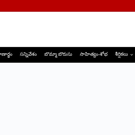
ణార్థం
సన్నివేశం
బొమ్మా బొరుసు
సాహిత్యం-శోభ
శీర్షికలు