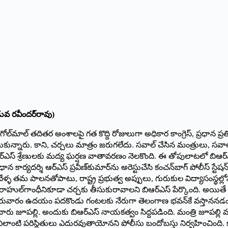
ావు)
ోల్‌మాల్‌ ‌తదితర అంశాలపై గత కొద్ది రోజులుగా అధికార కాంగ్రెస్‌, ‌ప్రధాన ప్ర
ారు. కాని, చర్చలు మాత్రం జరుగలేదు. సవాల్‌ ‌చేసిన మంత్రులు, సవాల్‌ ‌స్
్‌ఎస్‌ ‌శ్రేణులకు మద్య ఘర్షణ వాతావరణం నెలకొంది. ఈ తోపులాటలో బిఆర్‌
న కార్యదర్శి ఆర్‌ఎస్‌ ‌ప్రవీణ్‌కుమార్‌ను అరెస్టుచేసి కంచన్‌బాగ్‌ ‌పోలీస్‌ ‌స్
్ళ తమ పాలనతోపాటు, రాష్ట్ర ప్రభుత్వ అప్పులు, గురుకుల విద్యాసంస్థల్లోని అవ
ల్‌గాంధీనికూడా చర్చకు తీసుకురావాలని బిఆర్‌ఎస్‌ ‌పేర్కొంది. అయితే బిఆర్
ూ గురువారం ఉదయం పదకొండు గంటలకు నేరుగా తెలంగాణ భవన్‌కే వస్తాననడంత
రు జూపల్లి. అందుకు బిఆర్‌ఎస్‌ ‌నాయకత్వం సిద్దపడింది. మంత్రి జూపల్లి
్తే ఎలాంటి పరిస్థితులు ఎదురవుతాయోనని పోలీసు బందోబస్తు నిర్వహించింది. క