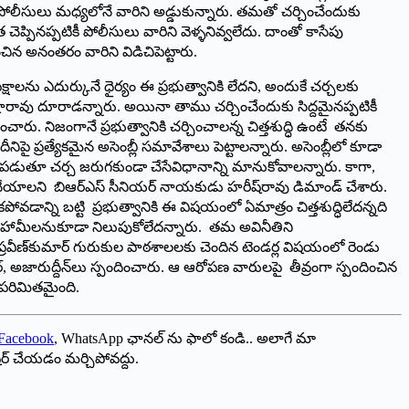
గా పోలీసులు మధ్యలోనే వారిని అడ్డుకున్నారు. తమతో చర్చించేందుకు
ఎంత చెప్పినప్పటికీ పోలీసులు వారిని వెళ్ళనివ్వలేదు. దాంతో కాసేపు
లించిన అనంతరం వారిని విడిచిపెట్టారు.
తిపక్షాలను ఎదుర్కునే ధైర్యం ఈ ప్రభుత్వానికి లేదని, అందుకే చర్చలకు
ణారావు దూరాడన్నారు. అయినా తాము చర్చించేందుకు సిద్దమైనప్పటికీ
ారు. నిజంగానే ప్రభుత్వానికి చర్చించాలన్న చిత్తశుద్ధి ఉంటే తనకు
ీనిపై ప్రత్యేకమైన అసెంబ్లీ సమావేశాలు పెట్టాలన్నారు. అసెంబ్లీలో కూడా
డుతూ చర్చ జరుగకుండా చేసేవిధానాన్ని మానుకోవాలన్నారు. కాగా,
ాలని బిఆర్‌ఎస్‌ ‌సీనియర్‌ ‌నాయకుడు హరీష్‌రావు డిమాండ్‌ ‌చేశారు.
డాన్ని బట్టి ప్రభుత్వానికి ఈ విషయంలో ఏమాత్రం చిత్తశుద్ధిలేదన్నది
చిన హామీలనుకూడా నిలుపుకోలేదన్నారు. తమ అవినీతిని
స్‌ ‌ప్రవీణ్‌కుమార్‌ ‌గురుకుల పాఠశాలలకు చెందిన టెండర్ల విషయంలో రెండు
ర్‌, అజారుద్దీన్‌లు స్పందించారు. ఆ ఆరోపణ వారులపై తీవ్రంగా స్పందించిన
ే పరిమితమైంది.
Facebook
, WhatsApp ఛానల్ ను ఫాలో కండి.. అలాగే మా
ేర్ చేయడం మర్చిపోవద్దు.