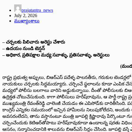
prajatantra_news
July 2, 2026
ముఖ్యాంశాలు
– చర్చలకు పిలిచారు అరెస్టు చేశారు
– ఉదయం నుండి టెన్షన్‌ ‌
– అధికార, ప్రతిపక్షాల మధ్య‌ సవాళ్ళు, ప్రతిసవాళ్ళు, అరెస్టులు
(మండువ రవీందర్‌ర
రాష్ట్ర ప్రభుత్వ అప్పులు, బిఆర్‌ఎస్‌ ‌పదేళ్ళ పాలనతీరు, గరుకుల టెండర్లలో గ
నాయకులు చర్చలకు సిద్దమయ్యారు. చర్చించే స్థలాలను కూడా ఎంపిక చేసుకున్న
మధ్యలో పోలీసు బలగాలు వారిని అడ్డుకున్నాయి. దీంతో పోలీసులకు బిఆర
ఉద్రిక్తత చోటుచేసుకుంది. కాగా పోలీసులు హరీష్‌రావును, ఆ పార్టీ రాష్ట్ర ప్రధా
ముఖ్యమంత్రి రేవంత్‌రెడ్డి చాలెంజీ చేయడం ఈ ఎపిసోడ్‌కు దారితీసింది. పదేళ
కాంగ్రెస్‌ ఎన్నికల సమయంలో ఇచ్చిన హామీలను నిలుపుకోలేదని, అందుకు రాహు
అవసరంలేదని, తాను వస్తానంటూ మంత్రి జూపల్లి క్రిష్ణారావు పేర్కొంట
చర్చించేందుకు కెటిఆర్‌తోపాటు హరీష్‌రావుకూడా ఉండాలన్న షరతు విధించా
ఆసనం, సన్మానించడానికి శాలువను బిఆర్‌ఎస్‌ ‌సిద్దం చేసింది. జూపల్లి వస