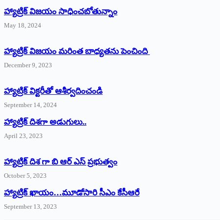
హ్యాట్రిక్‌ విజయం సాధించబోతున్నాం
May 18, 2024
హ్యాట్రిక్ విజయం మరింత బాధ్యతను పెంచింది
December 9, 2023
హ్యాట్రిక్‌ ‌విక్టరీతో ఆశీర్వదించండి
September 14, 2024
‌హ్యాట్రిక్‌ ‌దిశగా అడుగులు..
April 23, 2023
హ్యాట్రిక్ దిశ గా బి ఆర్ ఎస్ ప్రభుత్వం
October 5, 2023
హ్యాట్రిక్‌ ‌ఖాయం…మూడోసారి సీఎం కేసీఆరే
September 13, 2023