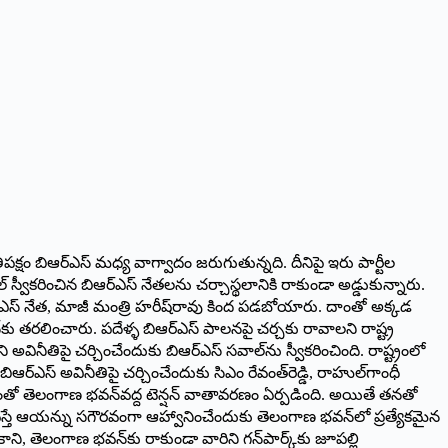
తిపక్షం బిఆర్‌ఎస్‌ ‌మధ్య వాగ్వాదం జరుగుతున్నది. దీనిపై ఇరు పార్టీల
వీకరించిన బిఆర్‌ఎస్‌ ‌నేతలను చర్చాస్థలానికి రాకుండా అడ్డుకున్నారు.
ఎస్‌ ‌నేత, మాజీ మంత్రి హరీష్‌రావు కింద పడబోయారు. దాంతో అక్కడ
టేషన్‌కు తరలించారు. పదేళ్ళ బిఆర్‌ఎస్‌ ‌పాలనపై చర్చకు రావాలని రాష్ట్ర
ినీతిపై చర్చించేందుకు బిఆర్‌ఎస్‌ ‌సవాల్‌ను స్వీకరించింది. రాష్ట్రంలో
‌ఎస్‌ అవినీతిపై చర్చించేందుకు సిఎం రేవంత్‌రెడ్డి, రాహుల్‌గాంధీ
ో తెలంగాణ భవన్‌వద్ద టెన్షన్‌ ‌వాతావరణం ఏర్పడింది. అయితే తనతో
 వస్తే ఆయన్ను సగౌరవంగా ఆహ్వానించేందుకు తెలంగాణ భవన్‌లో ప్రత్యేకమైన
ాని, తెలంగాణ భవన్‌కు రాకుండా వారిని గన్‌పార్క్‌కు జూపల్లి