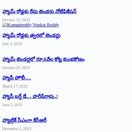
హ్యామ్‌ రోడ్లకు రేపు టెండరు నోటిఫికేషన్‌
October 15, 2025
హ్యామ్‌ రోడ్లకు త్వరలో టెండర్లు
July 3, 2025
హ్యామ్‌ ‌టెండర్లలో రూ.8వేల కోట్ల కుంభకోణం
October 25, 2025
హ్యాపీ హొలీ….
March 17, 2022
హ్యాపీ బర్త్ ‌డే… హరీష్‌రావు..!
June 2, 2022
హ్యాట్రిక్‌ ‌సీఎంగా కేసీఆర్‌
December 2, 2023