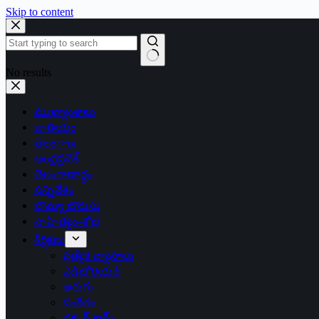
Skip to content
No results
ముఖ్యాంశాలు
జాతీయం
తెలంగాణ
ఆంధ్రప్రదేశ్
తెలంగాణార్థం
సన్నివేశం
బొమ్మా బొరుసు
సాహిత్యం-శోభ
శీర్షికలు
ప్రత్యేక వ్యాసాలు
ఎడిటోరియల్
అరుగు
సంకేతం
దక్కన్.కామ్