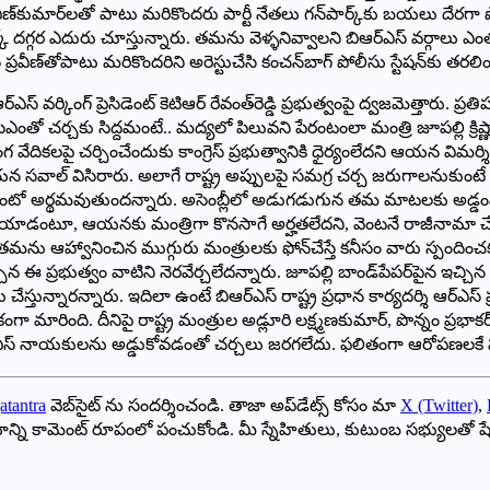
ప్రవీణ్‌కుమార్‌లతో పాటు మరికొందరు పార్టీ నేతలు గన్‌పార్క్‌కు బయలు దేర
‌పార్క్ ‌దగ్గర ఎదురు చూస్తున్నారు. తమను వెళ్ళనివ్వాలని బిఆర్‌ఎస్‌ ‌వర్గాలు 
రవీణ్‌తోపాటు మరికొందరిని అరెస్టుచేసి కంచన్‌బాగ్‌ ‌పోలీసు స్టేషన్‌కు తర
ింగ్ ‌ప్రెసిడెంట్‌ ‌కెటిఆర్‌ ‌రేవంత్‌రెడ్డి ప్రభుత్వంపై ద్వజమెత్తారు. ప్ర
చర్చకు సిద్దమంటే.. మద్యలో పిలువని పేరంటంలా మంత్రి జూపల్లి క్రిష్
లపై చర్చించేందుకు కాంగ్రెస్‌ ‌ప్రభుత్వానికి ధైర్యంలేదని ఆయన విమర్శించ
ఆయన సవాల్‌ ‌విసిరారు. అలాగే రాష్ట్ర అప్పులపై సమగ్ర చర్చ జరుగాలనుకుంటే ద
మేంటో అర్థమవుతుందన్నారు. అసెంబ్లీలో అడుగడుగున తమ మాటలకు అడ్డంప
ిపోయాడంటూ, ఆయనకు మంత్రిగా కొనసాగే అర్హతలేదని, వెంటనే రాజీనామా చేయ
ఆహ్వానించిన ముగ్గురు మంత్రులకు ఫోన్‌చేస్తే కనీసం వారు స్పందించకపోవ
ఈ ప్రభుత్వం వాటిని నెరవేర్చలేదన్నారు. జూపల్లి బాండ్‌పేపర్‌పైన ఇచ్
 చేస్తున్నారన్నారు. ఇదిలా ఉంటే బిఆర్‌ఎస్‌ ‌రాష్ట్ర ప్రధాన కార్యదర్శి ఆర్‌ఎ
ారింది. దీనిపై రాష్ట్ర మంత్రుల అడ్లూరి లక్ష్మణకుమార్‌, ‌పొన్నం ప్రభాక
ర్‌ఎస్‌ ‌నాయకులను అడ్డుకోవడంతో చ‌ర్చ‌లు జ‌ర‌గ‌లేదు. ఫ‌లితంగా ఆరోపణలక
atantra
వెబ్‌సైట్ ను సందర్శించండి. తాజా అప్‌డేట్స్ కోసం మా
X (Twitter)
,
ాయాన్ని కామెంట్ రూపంలో పంచుకోండి. మీ స్నేహితులు, కుటుంబ సభ్యులతో ష