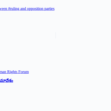
een #ruling and opposition parties
 సమావేశం