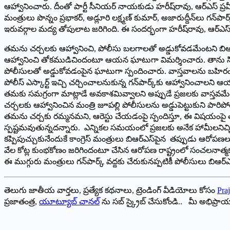
ఆహ్వానించారు. దీంతో పార్టీ సీనియర్‌ ‌నాయకుడు హరీష్‌రావు, ఆర్‌ఎస్‌ ‌
మంత్రులు పొన్నం ప్రభాకర్‌, అడ్లూరి లక్ష్మణ్‌ ‌కుమార్‌, అజారుద్దీన్‌లు గన్
ఇరువర్గాల మద్య తోపులాట జరిగింది. ఈ సందర్భంగా హరీష్‌రావు, ఆర్‌ఎస్‌ ‌ప్
తమను చర్చలకు ఆహ్వానించి, పోలీసు బలగాలతో అడ్డుకోవడమేంటని బిఆర్‌ఎస్‌ ‌వర్క
ఆహ్వానించి తోకముడిచిందంటూ ఆయన ఘాటుగా విమర్శించారు. తాను సిఎంతో 
పోలీసులతో అడ్డుకోవడంపైన ఘాటుగా స్పందించారు. వాస్తవాలను బహిరంగ వేదిక
పోలీస్‌ ఎస్కార్ట్ ఇచ్చి చర్చించాలనుకున్న గన్‌పార్క్‌కు ఆహ్వానించాలని 
తమకు సమగ్రంగా మాట్లాడే అవకాశమివ్వాలని అప్పుడే ప్రజలకు వాస్తవ
చర్చలకు ఆహ్వానించిన మంత్రి జూపల్లి పోలీసులను అడ్డుపెట్టుకుని పార
తమను చర్చకు రమ్మనమని, ఆరెస్టు చేయడంపై స్పందిస్తూ, ఈ విషయంపై తమను 
స్పష్టమవుతున్నదన్నారు. ఎన్నికల సమయంలో ప్రజలకు అనేక హామీలనిచ్చిన 
కప్పిపుచ్చుకునేందుకే కాంగ్రెస్‌ ‌మంత్రులు బిఆర్‌ఎస్‌పైన తప్పుడు ఆరోపణలు
వేల కోట్ల కుంభకోణం జరిగిందంటూ చేసిన ఆరోపణ రాష్ట్రంలో సంచలనాత్మకంగా మ
ఈ ముగ్గురు మంత్రులు గన్‌పార్క్ ‌వద్దకు చేరుకునప్పటికీ పోలీసులు బిఆ
తెలుగు జాతీయ వార్తలు, ప్రత్యేక కథనాలు, ట్రెండింగ్ వీడియోలు కోసం
Praj
ప్రజాతంత్ర,
యూట్యూబ్ చానల్
ను సబ్ స్క్రైబ్ చేసుకోండి.. మీ అభిప్ర