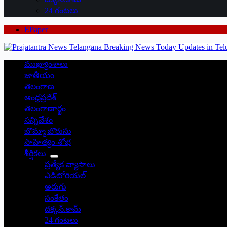
24 గంటలు
EPaper
ముఖ్యాంశాలు
జాతీయం
తెలంగాణ
ఆంధ్రప్రదేశ్
తెలంగాణార్థం
సన్నివేశం
బొమ్మా బొరుసు
సాహిత్యం-శోభ
శీర్షికలు
ప్రత్యేక వ్యాసాలు
ఎడిటోరియల్
అరుగు
సంకేతం
దక్కన్.కామ్
24 గంటలు