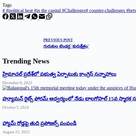
Tags
#
#political heat #in the capital #Challenges
#
counter-challenges #betw
PREVIOUS
POST
గురుకుల టెండర్ల 'కురుక్షేత్రం'
Trending News
‌హ్రిమాచల్‌ ‌ప్రదేశ్‌లో పభుత్వ ఏర్పాటుకు కాంగ్రెస్‌ ‌సన్నాహాలు
December 8, 2022
హ్యూమన్‌ రైట్స్‌ ఫోరమ్‌ ఆధ్వర్యంలో నేడు బాలగోపాల్‌ 15వ స్మారక
October 5, 2024
హ్యామ్‌ రోడ్లపై తుది ప్రపోజల్స్‌ పంపండి
August 25, 2025