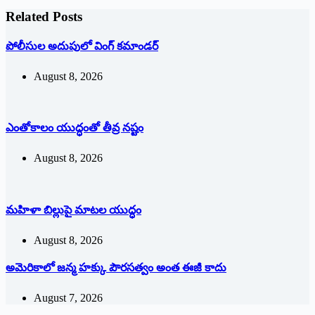
Related Posts
పోలీసుల అదుపులో వింగ్‌ ‌కమాండర్‌
August 8, 2026
ఎంతోకాలం యుద్ధంతో తీవ్ర నష్టం
August 8, 2026
మహిళా బిల్లుపై మాటల యుద్ధం
August 8, 2026
అమెరికాలో జన్మ హక్కు పౌరసత్వం అంత ఈజీ కాదు
August 7, 2026