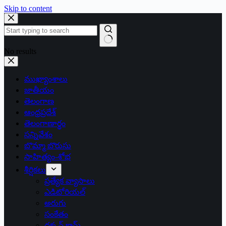
Skip to content
No results
ముఖ్యాంశాలు
జాతీయం
తెలంగాణ
ఆంధ్రప్రదేశ్
తెలంగాణార్థం
సన్నివేశం
బొమ్మా బొరుసు
సాహిత్యం-శోభ
శీర్షికలు
ప్రత్యేక వ్యాసాలు
ఎడిటోరియల్
అరుగు
సంకేతం
దక్కన్.కామ్