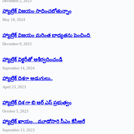
December 2, 2023
హ్యాట్రిక్‌ విజయం సాధించబోతున్నాం
May 18, 2024
హ్యాట్రిక్ విజయం మరింత బాధ్యతను పెంచింది
December 9, 2023
హ్యాట్రిక్‌ ‌విక్టరీతో ఆశీర్వదించండి
September 14, 2024
‌హ్యాట్రిక్‌ ‌దిశగా అడుగులు..
April 23, 2023
హ్యాట్రిక్ దిశ గా బి ఆర్ ఎస్ ప్రభుత్వం
October 5, 2023
హ్యాట్రిక్‌ ‌ఖాయం…మూడోసారి సీఎం కేసీఆరే
September 13, 2023