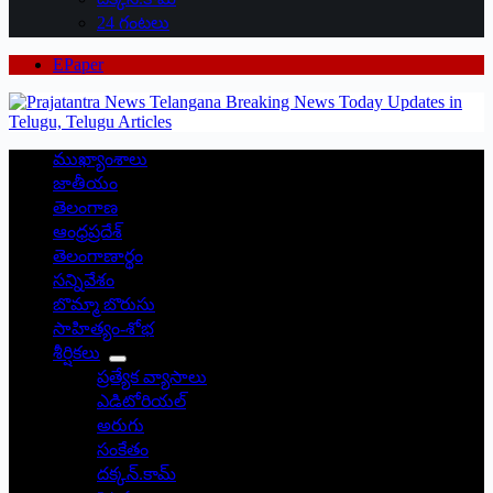
24 గంటలు
EPaper
ముఖ్యాంశాలు
జాతీయం
తెలంగాణ
ఆంధ్రప్రదేశ్
తెలంగాణార్థం
సన్నివేశం
బొమ్మా బొరుసు
సాహిత్యం-శోభ
శీర్షికలు
ప్రత్యేక వ్యాసాలు
ఎడిటోరియల్
అరుగు
సంకేతం
దక్కన్.కామ్