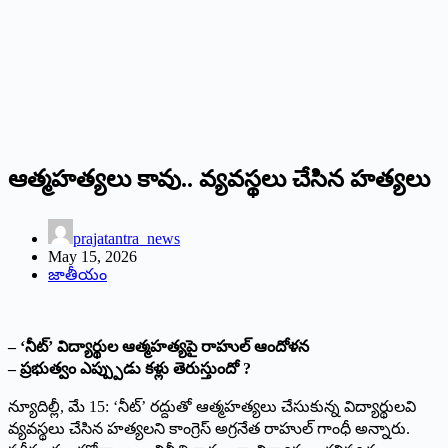
ఆత్మహత్యలు కావు.. వ్యవస్థలు చేసిన హత్యలు
prajatantra_news
May 15, 2026
జాతీయం
– ‘నీట్’ విద్యార్థుల ఆత్మహత్యపై రాహుల్ ఆందోళన
– ప్రభుత్వం ఎప్ప్పుడు కళ్లు తెరుస్తుందో ?
న్యూదిల్లీ, మే 15: ‘నీట్’ రద్దుతో ఆత్మహత్యలు చేసుకున్న విద్యార్థులవి
వ్యవస్థలు చేసిన హత్యలని కాంగ్రెస్ అగ్రనేత రాహుల్ గాంధీ అన్నారు.