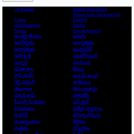
24 గంటలు
Balala Bharatham
Bharat jodo yatra special
Crime
English
entertainment
Shoba
Sports
Uncategorized
అంతర్జాతీయం
అరుగు
అవర్గీకృతం
ఆద్యాత్మికం
ఆధ్యాత్మికం
ఆంధ్రప్రదేశ్
ఆరోగ్య శ్రీ
ఎడిటోరియల్
ఎన్నారై
ఎలమంద
కవితా శాల
క్రీడలు
క్లాస్ రూమ్
ఖుల్లమ్ ఖుల్లా
గెస్ట్ ఎడిటర్
జాతీయం
తెలంగాణ
తెలంగాణార్థం
దక్కన్.కామ్
పాలిటిక్స్
పీపుల్స్ ‌మీడియా
పెన్ డ్రైవ్
ప్రచురణలు
ప్రత్యేక వ్యాసాలు
బిజినెస్
బొమ్మా బొరుసు
ముఖ్యాంశాలు
శీర్షికలు
సంకేతం
సన్నివేశం