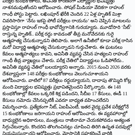
పరీక్షల కుంభకోణాలు, అవినీతి కారణంగా విద్యార్థుల భవిష్యత్తు
నాశనమవుతోందని ఆరోపించారు. సోషల్ మీడియా వేదికగా రాహుల్
గాంధీ పోస్టు పెట్టారు. లఖింపూర్ ఖేరీకి చెందిన 22 ఏళ్ల హృతిక్ మిశ్రా
చివరిసారిగా ‘నేను ఇకపై పోటీ పరీక్షలు రాయను‘ అని చెప్పిన మాటలను
ప్రస్తావిస్తూ రాహుల్ గాంధీ భావోద్వేగానికి గురయ్యారు. మూడోసారి ‘నీట్’
రాస్తున్న హృతిక్.. పరీక్ష రద్దు కావడంతో తీవ్ర మనోవేదనకు గురై
ఆత్మహత్య చేసుకున్నాడని తెలిపారు. అలాగే ఉనీజీలో కూడా పరీక్ష రాసిన
మరో విద్యార్థి ఆత్మహత్య చేసుకున్నాడని గుర్తుచేశారు. ఈ ఘటనలు
కేవలం ఆత్మహత్యలు కావని, అవినీతి వ్యవస్థ చేసిన హత్యలని రాహుల్
గాంధీ తీవ్ర వ్యాఖ్యలు చేశారు. పరీక్ష చేతిలో విద్యార్థులు ఓడిపోలేదు..
అవినీతి వ్యవస్థ చేతిలో బలయ్యారని అన్నారు. 2015 నుంచి 2026 వరకు
దేశవ్యాప్తంగా 148 పరీక్షల కుంభకోణాలు వెలుగుచూశాయని
ఆరోపించారు. వాటిలో 87 పరీక్షలు రద్దయ్యాయని, దాదాపు తొమ్మిది కోట్ల
మంది విద్యార్థుల భవిష్యత్తు ప్రభావితమైందని పేర్కొన్నారు. ఈ 148
కుంభకోణాల్లో కేవలం ఒక్కరికే శిక్ష పడిందని, సీబీఐ 17 కేసులు, ఈడీ 11
కేసులు నమోదు చేసినప్పటికీ ఎవరూ బాధ్యత వహించలేదని
విమర్శించారు. ప్రత్యేకంగా నీట్, ఏఐపీఎంటీ, ఇతర వైద్య ప్రవేశ పరీక్షల్లోనే
15 కుంభకోణాలు జరిగాయని రాహుల్ ఆరోపించారు. ఈ వ్యవహారాల్లో
బాధ్యులైన అధికారులు, మంత్రులు రాజీనామా చేయకపోవడం అత్యంత
సిగ్గుచేటన్నారు. కొందరిని తొలగించినట్లు చూపించి తిరిగి ఉన్నత పదవుల్లో
నియమిస్తున్నారని ఆరోపించారు. మోసానికి సహకరించే వారికి