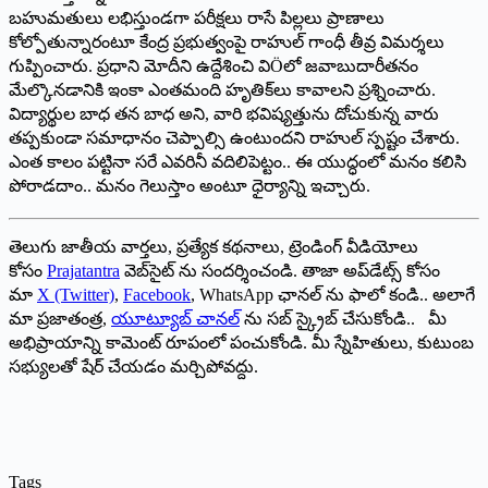
బహుమతులు లభిస్తుండగా పరీక్షలు రాసే పిల్లలు ప్రాణాలు
కోల్పోతున్నారంటూ కేంద్ర ప్రభుత్వంపై రాహుల్ గాంధీ తీవ్ర విమర్శలు
గుప్పించారు. ప్రధాని మోదీని ఉద్దేశించి విÖలో జవాబుదారీతనం
మేల్కొనడానికి ఇంకా ఎంతమంది హృతిక్‌లు కావాలని ప్రశ్నించారు.
విద్యార్థుల బాధ తన బాధ అని, వారి భవిష్యత్తును దోచుకున్న వారు
తప్పకుండా సమాధానం చెప్పాల్సి ఉంటుందని రాహుల్ స్పష్టం చేశారు.
ఎంత కాలం పట్టినా సరే ఎవరినీ వదిలిపెట్టం.. ఈ యుద్ధంలో మనం కలిసి
పోరాడదాం.. మనం గెలుస్తాం అంటూ ధైర్యాన్ని ఇచ్చారు.
తెలుగు జాతీయ వార్తలు, ప్రత్యేక కథనాలు, ట్రెండింగ్ వీడియోలు
కోసం
Prajatantra
వెబ్‌సైట్ ను సందర్శించండి. తాజా అప్‌డేట్స్ కోసం
మా
X (Twitter)
,
Facebook
, WhatsApp ఛానల్ ను ఫాలో కండి.. అలాగే
మా ప్రజాతంత్ర,
యూట్యూబ్ చానల్
ను సబ్ స్క్రైబ్ చేసుకోండి.. మీ
అభిప్రాయాన్ని కామెంట్ రూపంలో పంచుకోండి. మీ స్నేహితులు, కుటుంబ
సభ్యులతో షేర్ చేయడం మర్చిపోవద్దు.
Tags