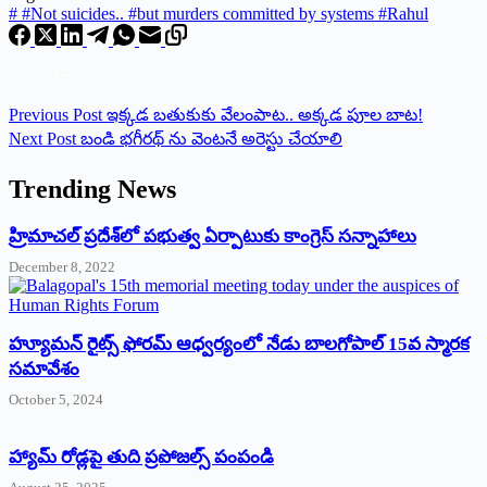
#
#Not suicides.. #but murders committed by systems #Rahul
Previous
Post
ఇక్కడ బతుకుకు వేలంపాట.. అక్కడ పూల బాట!
Next
Post
బండి భగీరథ్ ను వెంటనే అరెస్టు చేయాలి
Trending News
‌హ్రిమాచల్‌ ‌ప్రదేశ్‌లో పభుత్వ ఏర్పాటుకు కాంగ్రెస్‌ ‌సన్నాహాలు
December 8, 2022
హ్యూమన్‌ రైట్స్‌ ఫోరమ్‌ ఆధ్వర్యంలో నేడు బాలగోపాల్‌ 15వ స్మారక
సమావేశం
October 5, 2024
హ్యామ్‌ రోడ్లపై తుది ప్రపోజల్స్‌ పంపండి