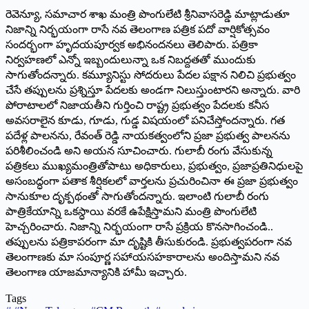
రెవెన్యూ, సమాచార శాఖ మంత్రి పొంగులేటి శ్రీనివాసరెడ్డి మాట్లాడుతూ
నిజాన్ని నిర్భయంగా రాసే నవ తెలంగాణ పత్రిక పదో వార్షికోత్సవం
సందర్భంగా హృదయపూర్వక అభినందనలు తెలిపారు. పత్రికా
నిర్వహణలో ఎన్నో ఇబ్బందులున్నా ఒక నిబద్దతతో ముందుకు
సాగుతోందన్నారు. కమ్యూనిస్టు సోదరులు పేదల పక్షాన నిలిచి ప్రభుత్వం
చేసే తప్పులను ప్రశ్నిస్తూ పేదలకు అండగా నిలుస్తుంటారని అన్నారు. వారి
పోరాటాలలో నిజాయతీని గుర్తించి రాష్ట్ర ప్రభుత్వం పేదలకు కనీస
అవసరాలైన కూడు, గూడు, గుడ్డ విషయంలో పనిచేస్తోందన్నారు. గత
పదేళ్ల పాలనను, రేవంత్‌ రెడ్డి నాయకత్వంలోని ప్రజా ప్రభుత్వ పాలనను
పరిశీలించండి అని అయన సూచించారు. గులాబీ రంగు వేసుకున్న
పత్రికలు ముఖ్యమంత్రితోపాటు అధికారులు, ప్రభుత్వం, ప్రజాప్రతినిధులపై
అసంబద్ధంగా పతాక శీర్షికలలో వార్తలను ప్రచురించినా ఈ ప్రజా ప్రభుత్వం
సానుకూల దృక్పథంతో సాగుతోందన్నారు. ఇలాంటి గులాబీ రంగు
పాత్రికేయాన్ని ఒకస్ధాయి వరకే ఉపేక్షిస్తామని మంత్రి పొంగులేటి
హెచ్చరించారు. నిజాన్ని నిర్భయంగా రాసే ప్రక్రియ కొనసాగించండి..
తప్పులను పత్రికాపరంగా మా దృష్టికి తీసుకురండి. ప్రభుత్వపరంగా నవ
తెలంగాణకు మా సంపూర్ణ సహాయసహకారాలను అందిస్తామని నవ
తెలంగాణ యాజమాన్యానికి హామీ ఇచ్చారు.
Tags