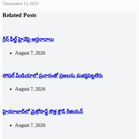
September 13, 2023
Related Posts
గ్రీన్ ఫీల్డ్ హైవేపై ఆర్తనాదాలు
August 7, 2026
సోషల్‌ ‌మీడియాలో ప్రచారంతో ప్రజలను మభ్యపెట్టలేరు
August 7, 2026
హైదరాబాద్‌లో మైక్రోసాఫ్ట్ ‌కొత్త క్లౌడ్‌ ‌రీజియన్‌
August 7, 2026