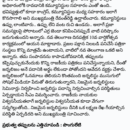
అధికారంలోకి రావడానికి కమ్యూనిస్టుల సహకారం ఎంతో ఉంది..
భవిష్యత్తులో కూడా కాంగ్రెస్‌, కమ్యూనిస్టుల మధ్య సహకారం ఇలాగే
కొనసాగాలి అని ముఖ్యమంత్రి రేవంత్‌రెడ్డి ఉద్ఘాటించారు. కమ్యూనిస్టులు
ఉప్పు లాంటివారు.. ఉప్పు లేని వంట రుచి ఉండదు.. అలాగే ప్రజా
సమస్యలపై పోరాటంలో ఎర్ర జెండా కనిపించినప్పుడే వాటి పరిష్కారం
జరుగుతుందని అన్నారు. నవ తెలంగాణ దినపత్రిక 10వ వార్షికోత్సవ
కార్యక్రమంలో ఆయన మాట్లాడారు. ప్రజల పక్షాన నిలబడి పనిచేసే పత్రికా
సంస్థలు కొన్ని మాత్రమే ఉంటాయని, వాటిలో నవ తెలంగాణ ఒకటి అని
అన్నారు. తమ సంపాదనను కాపాడుకోవడానికి, తప్పులను
కప్పిపుచ్చుకునేందుకు కొన్ని రాజకీయ పత్రికలు పనిచేస్తున్నాయని, దీంతో
జర్నలిజం అనే పదానికి అర్థం లేకుండా పోతోందని ఆవేదన వ్యక్తం చేశారు.
జర్నలిజంలో ఓనమాలు తెలియని కొంతమంది జర్నలిస్టు ముసుగులో
సోషల్‌ మీడియా పేరుతో తిరుగుతున్నారని, నిజమైన జర్నలిస్టులు
సెమినార్లు నిర్వహించి జర్నలిస్టు పదాన్ని నిర్వచించాల్సిన పరిస్థితులు
ఏర్పడ్డాయని సీఎం విమర్శించారు. రాజకీయ నాయకుల
విశ్వసనీయతలాగే జర్నలిస్టుల విశ్వసనీయత కూడా వేగంగా
సన్నగిల్లుతోంది.. నిజమైన జర్నలిస్టులు దీనికి ఒక లక్ష్మణ రేఖ గీయాల్సిన
పరిస్థితి ఏర్పడిరది అని ముఖ్యమంత్రి సూచించారు.
ప్రభుత్వ తప్పులను ఎత్తిచూపండి : పొంగులేటి