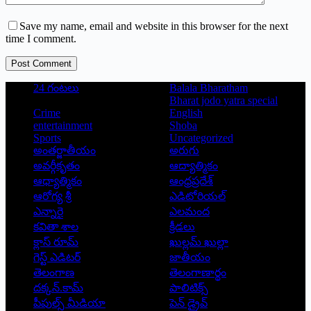
Save my name, email and website in this browser for the next
time I comment.
Post Comment
24 గంటలు
Balala Bharatham
Bharat jodo yatra special
Crime
English
entertainment
Shoba
Sports
Uncategorized
అంతర్జాతీయం
అరుగు
అవర్గీకృతం
ఆద్యాత్మికం
ఆధ్యాత్మికం
ఆంధ్రప్రదేశ్
ఆరోగ్య శ్రీ
ఎడిటోరియల్
ఎన్నారై
ఎలమంద
కవితా శాల
క్రీడలు
క్లాస్ రూమ్
ఖుల్లమ్ ఖుల్లా
గెస్ట్ ఎడిటర్
జాతీయం
తెలంగాణ
తెలంగాణార్థం
దక్కన్.కామ్
పాలిటిక్స్
పీపుల్స్ ‌మీడియా
పెన్ డ్రైవ్