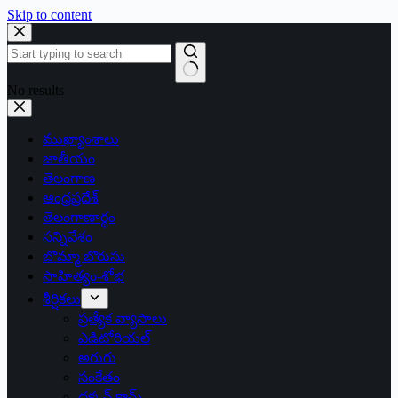
Skip to content
No results
ముఖ్యాంశాలు
జాతీయం
తెలంగాణ
ఆంధ్రప్రదేశ్
తెలంగాణార్థం
సన్నివేశం
బొమ్మా బొరుసు
సాహిత్యం-శోభ
శీర్షికలు
ప్రత్యేక వ్యాసాలు
ఎడిటోరియల్
అరుగు
సంకేతం
దక్కన్.కామ్