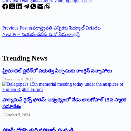
#
#Nava Telangana#CM Revanth #people issues
Previous
Post
ఉపరాష్ట్రపతి ఎన్నికకు షెడ్యూల్‌ విడుదల
Next
Post
నయవంచనకు మరో పేరు కాంగ్రెస్‌
Trending News
‌హ్రిమాచల్‌ ‌ప్రదేశ్‌లో పభుత్వ ఏర్పాటుకు కాంగ్రెస్‌ ‌సన్నాహాలు
December 8, 2022
హ్యూమన్‌ రైట్స్‌ ఫోరమ్‌ ఆధ్వర్యంలో నేడు బాలగోపాల్‌ 15వ స్మారక
సమావేశం
October 5, 2024
హ్యామ్‌ రోడ్లపై తుది ప్రపోజల్స్‌ పంపండి