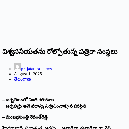
విశ్వసనీయతను కోల్పోతున్న పత్రికా సంస్థలు
prajatantra_news
August 1, 2025
తెలంగాణ
– జర్నలిజంలో వింత పోకడలు
– జర్నలిస్టు అనే పదాన్ని నిర్వచించాల్సిన పరిస్థితి
– ముఖ్యమంత్రి రేవంత్‌రెడ్డి
హైదరాబాద్‌, ప్రజాతంత్ర, ఆగస్టు 1: ఆనాడైనా ఈనాడైనా కాంగ్రెస్‌