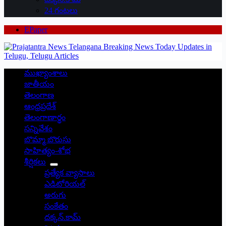
24 గంటలు
EPaper
ముఖ్యాంశాలు
జాతీయం
తెలంగాణ
ఆంధ్రప్రదేశ్
తెలంగాణార్థం
సన్నివేశం
బొమ్మా బొరుసు
సాహిత్యం-శోభ
శీర్షికలు
ప్రత్యేక వ్యాసాలు
ఎడిటోరియల్
అరుగు
సంకేతం
దక్కన్.కామ్