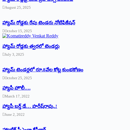
August 25, 2025
హ్యామ్‌ రోడ్లకు రేపు టెండరు నోటిఫికేషన్‌
October 15, 2025
హ్యామ్‌ రోడ్లకు త్వరలో టెండర్లు
July 3, 2025
హ్యామ్‌ ‌టెండర్లలో రూ.8వేల కోట్ల కుంభకోణం
October 25, 2025
హ్యాపీ హొలీ….
March 17, 2022
హ్యాపీ బర్త్ ‌డే… హరీష్‌రావు..!
June 2, 2022
హ్యాట్రిక్‌ ‌సీఎంగా కేసీఆర్‌