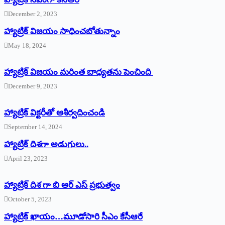
December 2, 2023
హ్యాట్రిక్‌ విజయం సాధించబోతున్నాం
May 18, 2024
హ్యాట్రిక్ విజయం మరింత బాధ్యతను పెంచింది
December 9, 2023
హ్యాట్రిక్‌ ‌విక్టరీతో ఆశీర్వదించండి
September 14, 2024
‌హ్యాట్రిక్‌ ‌దిశగా అడుగులు..
April 23, 2023
హ్యాట్రిక్ దిశ గా బి ఆర్ ఎస్ ప్రభుత్వం
October 5, 2023
హ్యాట్రిక్‌ ‌ఖాయం…మూడోసారి సీఎం కేసీఆరే