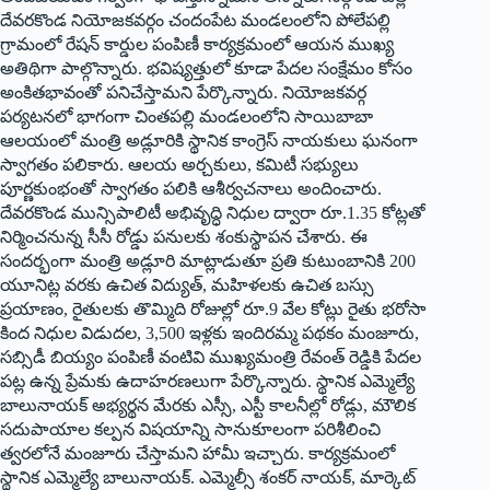
దేవరకొండ నియోజకవర్గం చందంపేట మండలంలోని పోలేపల్లి
గ్రామంలో రేషన్‌ కార్డుల పంపిణీ కార్యక్రమంలో ఆయన ముఖ్య
అతిథిగా పాల్గొన్నారు. భవిష్యత్తులో కూడా పేదల సంక్షేమం కోసం
అంకితభావంతో పనిచేస్తామని పేర్కొన్నారు. నియోజకవర్గ
పర్యటనలో భాగంగా చింతపల్లి మండలంలోని సాయిబాబా
ఆలయంలో మంత్రి అడ్లూరికి స్థానిక కాంగ్రెస్‌ నాయకులు ఘనంగా
స్వాగతం పలికారు. ఆలయ అర్చకులు, కమిటీ సభ్యులు
పూర్ణకుంభంతో స్వాగతం పలికి ఆశీర్వచనాలు అందించారు.
దేవరకొండ మున్సిపాలిటీ అభివృద్ధి నిధుల ద్వారా రూ.1.35 కోట్లతో
నిర్మించనున్న సీసీ రోడ్డు పనులకు శంకుస్థాపన చేశారు. ఈ
సందర్భంగా మంత్రి అడ్లూరి మాట్లాడుతూ ప్రతి కుటుంబానికి 200
యూనిట్ల వరకు ఉచిత విద్యుత్‌, మహిళలకు ఉచిత బస్సు
ప్రయాణం, రైతులకు తొమ్మిది రోజుల్లో రూ.9 వేల కోట్లు రైతు భరోసా
కింద నిధుల విడుదల, 3,500 ఇళ్లకు ఇందిరమ్మ పథకం మంజూరు,
సబ్సిడీ బియ్యం పంపిణీ వంటివి ముఖ్యమంత్రి రేవంత్‌ రెడ్డికి పేదల
పట్ల ఉన్న ప్రేమకు ఉదాహరణలుగా పేర్కొన్నారు. స్థానిక ఎమ్మెల్యే
బాలునాయక్‌ అభ్యర్థన మేరకు ఎస్సీ, ఎస్టీ కాలనీల్లో రోడ్లు, మౌలిక
సదుపాయాల కల్పన విషయాన్ని సానుకూలంగా పరిశీలించి
త్వరలోనే మంజూరు చేస్తామని హామీ ఇచ్చారు. కార్యక్రమంలో
స్థానిక ఎమ్మెల్యే బాలునాయక్‌. ఎమ్మెల్సీ శంకర్‌ నాయక్‌, మార్కెట్‌