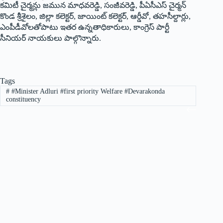
కమిటీ చైర్మన్లు జమున మాధవరెడ్డి, సంజీవరెడ్డి, పీఏసీఎస్‌ చైర్మన్‌
కొండ శ్రీశైలం, జిల్లా కలెక్టర్‌, జాయింట్‌ కలెక్టర్‌, ఆర్డీవో, తహసీల్దార్లు,
ఎంపీడీవోలతోపాటు ఇతర ఉన్నతాధికారులు, కాంగ్రెస్‌ పార్టీ
సీనియర్‌ నాయకులు పాల్గొన్నారు.
Tags
#
#Minister Adluri #first priority Welfare #Devarakonda
constituency