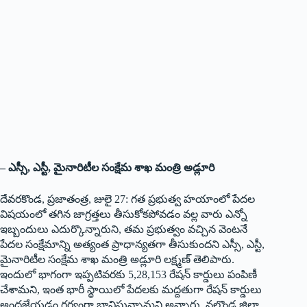
– ఎస్సీ, ఎస్టీ, మైనారిటీల సంక్షేమ శాఖ మంత్రి అడ్లూరి
దేవరకొండ, ప్రజాతంత్ర, జులై 27: గత ప్రభుత్వ హయాంలో పేదల
విషయంలో తగిన జాగ్రత్తలు తీసుకోకపోవడం వల్ల వారు ఎన్నో
ఇబ్బందులు ఎదుర్కొన్నారుని, తమ ప్రభుత్వం వచ్చిన వెంటనే
పేదల సంక్షేమాన్ని అత్యంత ప్రాధాన్యతగా తీసుకుందని ఎస్సీ, ఎస్టీ,
మైనారిటీల సంక్షేమ శాఖ మంత్రి అడ్లూరి లక్ష్మణ్‌ తెలిపారు.
ఇందులో భాగంగా ఇప్పటివరకు 5,28,153 రేషన్‌ కార్డులు పంపిణీ
చేశామని, ఇంత భారీ స్థాయిలో పేదలకు మద్దతుగా రేషన్‌ కార్డులు
అందజేయడం గర్వంగా భావిస్తున్నామని అన్నారు. నల్గొండ జిల్లా