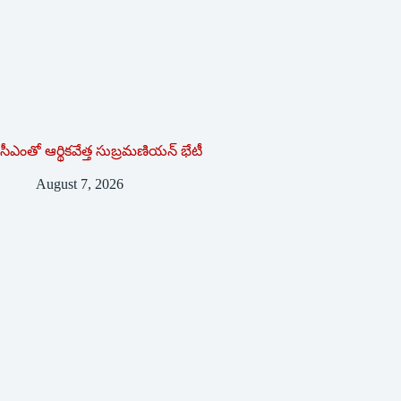
సీఎంతో ఆర్థికవేత్త సుబ్రమణియన్ భేటీ
August 7, 2026