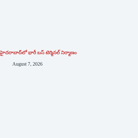
హైదరాబాద్‌లో భారీ బస్‌ ‌టెర్మినల్‌ ‌నిర్మాణం
August 7, 2026