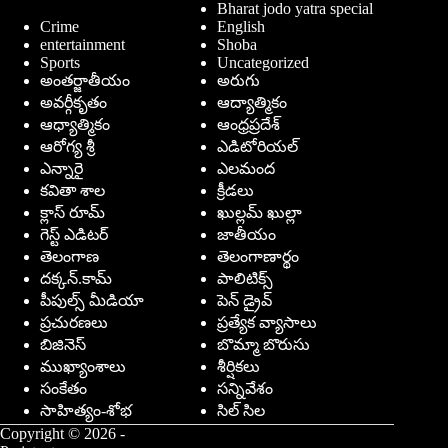
Bharat jodo yatra special
Crime
English
entertainment
Shoba
Sports
Uncategorized
అంతర్జాతీయం
అరుగు
అవర్గీకృతం
ఆద్యాత్మికం
ఆధ్యాత్మికం
ఆంధ్రప్రదేశ్
ఆరోగ్య శ్రీ
ఎడిటోరియల్
ఎన్నారై
ఎలమంద
కవితా శాల
క్రీడలు
క్లాస్ రూమ్
ఖుల్లమ్ ఖుల్లా
గెస్ట్ ఎడిటర్
జాతీయం
తెలంగాణ
తెలంగాణార్థం
దక్కన్.కామ్
పాలిటిక్స్
పీపుల్స్ ‌మీడియా
పెన్ డ్రైవ్
ప్రచురణలు
ప్రత్యేక వ్యాసాలు
బిజినెస్
బొమ్మా బొరుసు
ముఖ్యాంశాలు
శీర్షికలు
సంకేతం
సన్నివేశం
సాహిత్యం-శోభ
సిల్ సిల
Copyright © 2026 -