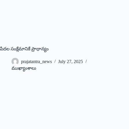
పేదల సంక్షేమానికే ప్రాధాన్యం
prajatantra_news
July 27, 2025
ముఖ్యాంశాలు