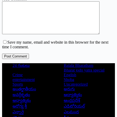
Save my name, email and website in this browser for the next
time I comment.
Post Comment
24 గంటలు
Balala Bharatham
Bharat jodo yatra special
Crime
English
entertainment
Shoba
Sports
Uncategorized
అంతర్జాతీయం
అరుగు
అవర్గీకృతం
ఆద్యాత్మికం
ఆధ్యాత్మికం
ఆంధ్రప్రదేశ్
ఆరోగ్య శ్రీ
ఎడిటోరియల్
ఎన్నారై
ఎలమంద