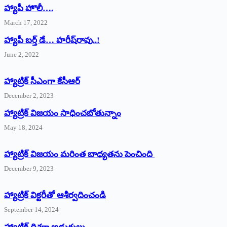
హ్యాపీ హొలీ….
March 17, 2022
హ్యాపీ బర్త్ ‌డే… హరీష్‌రావు..!
June 2, 2022
హ్యాట్రిక్‌ ‌సీఎంగా కేసీఆర్‌
December 2, 2023
హ్యాట్రిక్‌ విజయం సాధించబోతున్నాం
May 18, 2024
హ్యాట్రిక్ విజయం మరింత బాధ్యతను పెంచింది
December 9, 2023
హ్యాట్రిక్‌ ‌విక్టరీతో ఆశీర్వదించండి
September 14, 2024