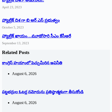
‌హ్యాట్రిక్‌ ‌దిశగా అడుగులు..
April 23, 2023
హ్యాట్రిక్ దిశ గా బి ఆర్ ఎస్ ప్రభుత్వం
October 5, 2023
హ్యాట్రిక్‌ ‌ఖాయం…మూడోసారి సీఎం కేసీఆరే
September 13, 2023
Related Posts
కాంగ్రెస్ హయాంలో పెచ్చుమీరిన అవినీతి
August 6, 2026
పట్టభద్రుల ఓటర్ల నమోదును ప్రతిష్ఠాత్మకంగా తీసుకోండి
August 6, 2026