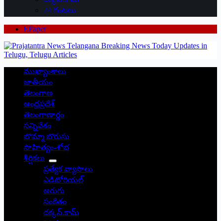
24 గంటలు
EPaper
ముఖ్యాంశాలు
జాతీయం
తెలంగాణ
ఆంధ్రప్రదేశ్
తెలంగాణార్థం
సన్నివేశం
బొమ్మా బొరుసు
సాహిత్యం-శోభ
శీర్షికలు
ప్రత్యేక వ్యాసాలు
ఎడిటోరియల్
అరుగు
సంకేతం
దక్కన్.కామ్