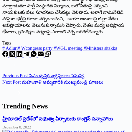
మాట్లాడుతూ పార్టీ సంస్థాగత నిర్మాణం, బలోపేతంపై చర్చించి
నాయకులకు పలు సూచనలు చేసినట్లు తెలిపారు. అలాగే నామినేటెడ్‌
పోస్టుల భర్తీపై కూడా చర్చించామని, . ఆయా అంశాలపై జిల్లా నేతల
అభిప్రాయాలను తెలుసుకున్నామని చెప్పారు. నేతల మధ్య అభిప్రాయ
భేదాలు, క్రమశిక్షణ చర్యలపై ఎలాంటి చర్చ జరగలేదన్నారు.
Tags
#
Adluri
#
Wcongress party #WGL meeting #Ministers sitakka
Previous
Post
సిఎం దృష్టికి ఇళ్ల స్థలాల సమస్య
Next
Post
మహంకాళి అమ్మవారికి ముఖ్యమంత్రి పూజలు
Trending News
‌హ్రిమాచల్‌ ‌ప్రదేశ్‌లో పభుత్వ ఏర్పాటుకు కాంగ్రెస్‌ ‌సన్నాహాలు
December 8, 2022