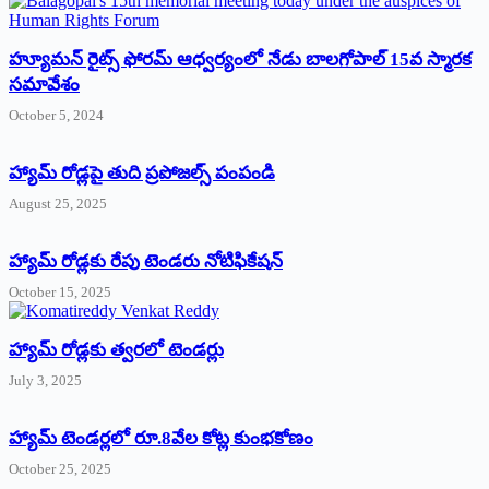
హ్యూమన్‌ రైట్స్‌ ఫోరమ్‌ ఆధ్వర్యంలో నేడు బాలగోపాల్‌ 15వ స్మారక
సమావేశం
October 5, 2024
హ్యామ్‌ రోడ్లపై తుది ప్రపోజల్స్‌ పంపండి
August 25, 2025
హ్యామ్‌ రోడ్లకు రేపు టెండరు నోటిఫికేషన్‌
October 15, 2025
హ్యామ్‌ రోడ్లకు త్వరలో టెండర్లు
July 3, 2025
హ్యామ్‌ ‌టెండర్లలో రూ.8వేల కోట్ల కుంభకోణం
October 25, 2025