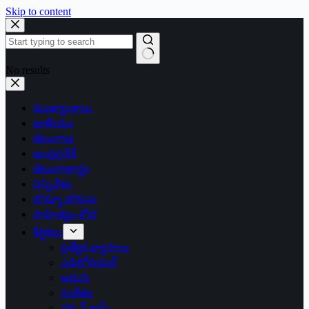
Skip to content
No results
ముఖ్యాంశాలు
జాతీయం
తెలంగాణ
ఆంధ్రప్రదేశ్
తెలంగాణార్థం
సన్నివేశం
బొమ్మా బొరుసు
సాహిత్యం-శోభ
శీర్షికలు
ప్రత్యేక వ్యాసాలు
ఎడిటోరియల్
అరుగు
సంకేతం
దక్కన్.కామ్