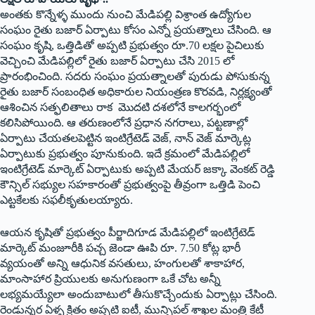
అంతకు కొన్నేళ్ళ ముందు నుంచి మేడిపల్లి విశ్రాంత ఉద్యోగుల
సంఘం రైతు బజార్‌ ఏర్పాటు కోసం ఎన్నో ప్రయత్నాలు చేసింది. ఆ
సంఘం కృషి, ఒత్తిడితో అప్పటి ప్రభుత్వం రూ.70 లక్షల పైచిలుకు
వెచ్చించి మేడిపల్లిలో రైతు బజార్‌ ఏర్పాటు చేసి 2015 లో
ప్రారంభించింది. సదరు సంఘం ప్రయత్నాలతో పురుడు పోసుకున్న
రైతు బజార్‌ ‌సంబంధిత అధికారుల నియంత్రణ కొరవడి, నిర్లక్ష్యంతో
ఆశించిన సత్ఫలితాలు రాక మొదటి దశలోనే కాలగర్భంలో
కలిసిపోయింది. ఆ తరుణంలోనే ప్రధాన నగరాలు, పట్టణాల్లో
ఏర్పాటు చేయతలపెట్టిన ఇంటిగ్రేటెడ్‌ ‌వెజ్‌, ‌నాన్‌ ‌వెజ్‌ ‌మార్కెట్ల
ఏర్పాటుకు ప్రభుత్వం పూనుకుంది. ఇదే క్రమంలో మేడిపల్లిలో
ఇంటిగ్రేటెడ్‌ ‌మార్కెట్‌ ఏర్పాటుకు అప్పటి మేయర్‌ ‌జక్కా వెంకట్‌ ‌రెడ్డి
కౌన్సిల్‌ ‌సభ్యుల సహకారంతో ప్రభుత్వంపై తీవ్రంగా ఒత్తిడి పెంచి
ఎట్టకేలకు సఫలీకృతులయ్యారు.
ఆయన కృషితో ప్రభుత్వం పీర్జాదిగూడ మేడిపల్లిలో ఇంటిగ్రేటెడ్‌
‌మార్కెట్‌ ‌మంజూరీకి పచ్చ జెండా ఊపి రూ. 7.50 కోట్ల భారీ
వ్యయంతో అన్ని ఆధునిక వసతులు, హంగులతో శాకాహార,
మాంసాహార ప్రియులకు అనుగుణంగా ఒకే చోట అన్నీ
లభ్యమయ్యేలా అందుబాటులో తీసుకొచ్చేందుకు ఏర్పాట్లు చేసింది.
రెండున్నర ఏళ్ళ క్రితం అప్పటి ఐటీ, మున్సిపల్‌ ‌శాఖల మంత్రి కేటీ