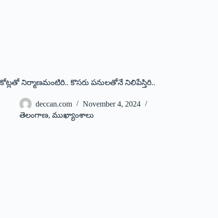
కోట్లతో నిర్మాణమంటిరి.. కొసరు పనులతోనే నిలిపేస్తిరి..
deccan.com
November 4, 2024
తెలంగాణ
,
ముఖ్యాంశాలు