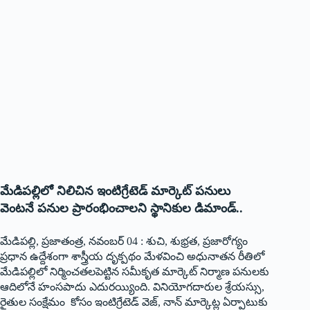
మేడిపల్లిలో నిలిచిన ఇంటిగ్రేటెడ్‌ ‌మార్కెట్‌ ‌పనులు
వెంటనే పనుల ప్రారంభించాలని స్థానికుల డిమాండ్‌..
‌మేడిపల్లి, ప్రజాతంత్ర, నవంబర్‌ 04 : ‌శుచి, శుభ్రత, ప్రజారోగ్యం
ప్రధాన ఉద్దేశంగా శాస్త్రీయ దృక్పథం మేళవించి అధునాతన రీతిలో
మేడిపల్లిలో నిర్మించతలపెట్టిన సమీకృత మార్కెట్‌ ‌నిర్మాణ పనులకు
ఆదిలోనే హంసపాదు ఎదురయ్యింది. వినియోగదారుల శ్రేయస్సు,
రైతుల సంక్షేమం కోసం ఇంటిగ్రేటెడ్‌ ‌వెజ్‌, ‌నాన్‌ ‌మార్కెట్ల ఏర్పాటుకు