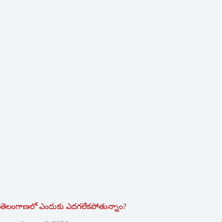
తెలంగాణలో ఎందుకు ఎదగలేకపోతున్నాం?