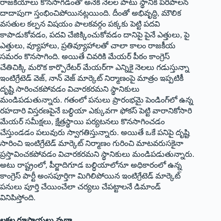
రాజకీయాలు కొనసాగడంతో అనేక నెలల పాటు స్థానిక పరిపాలన
దాదాపుగా స్తంభించిపోయినట్లయింది. దీంతో అభివృద్ది, మౌలిక
వసతుల కల్పన విషయం పాలకవర్గం పక్కకు పెట్టి పదవి
కాపాడుకోవడం, పదవి చేజిక్కించుకోవడం దానిపై పైనే ఎత్తులు, పై
ఎత్తులు, వ్యూహాలు, ప్రతివ్యూహాలతో చాలా కాలం రాజకీయ
సమరం కొనసాగింది. అయితే చివరికి మేయర్‌ ‌పీఠం కాంగ్రెస్‌
‌చేతిచిక్కి మరొక కార్పొరేటర్‌ ‌మేయర్‌గా ఎన్నికై నెలలు గడుస్తున్నా
ఇంటిగ్రేటెడ్‌ ‌వెజ్‌, ‌నాన్‌ ‌వెజ్‌ ‌మార్కెట్‌ ‌నిర్మాణంపై మాత్రం ఇప్పటికీ
దృష్టి సారించకపోవడం విచారకరమని స్థానికులు
మండిపడుతున్నారు. గతంలో పనులు ప్రారంభమై పెండింగ్‌లో ఉన్న
రహదారి విస్తరణపైనే బల్ధియా ఎక్కువగా ఫోకస్‌ ‌పెట్టి వారానికోసారి
మేయర్‌ ‌సమీక్షలు, క్షేత్రస్థాయి పర్యటనలు కొనసాగించడం
చేస్తుండడం పలువురు స్వాగతిస్తున్నారు. అయితే ఒకే పనిపై దృష్టి
సారించి ఇంటిగ్రేటెడ్‌ ‌మార్కెట్‌ ‌నిర్మాణం గురించి మాటవరుసకైనా
ప్రస్తావించకపోవడం విచారకరమని స్థానికులు మండిపడుతున్నారు.
అటు రాష్ట్రంలో, పీర్జాదిగూడ బల్ధియాలోనూ అధికారంలో ఉన్న
కాంగ్రెస్‌ ‌పార్టీ అంసపూర్తిగా మిగిలిపోయిన ఇంటిగ్రేటెడ్‌ ‌మార్కెట్‌
‌పనులు పూర్తి చేయించేలా చర్యలు చేపట్టాలనే డిమాండ్‌
‌వినిపిస్తోంది.
లక్షల రూపాయలు వృథా..