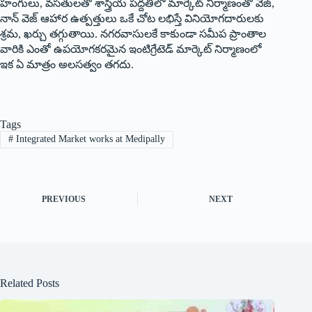
హంగులు, వసతులతో శాస్త్రీయ పద్దతిలో మార్కెట్‌ ‌నిర్మాణంతో వెజ్‌,
‌నాన్‌ ‌వెజ్‌ ఆహార ఉత్పత్తులు ఒకే చోట లభిస్తే వినియోగదారులకు
శ్రమ, ఖర్చు తగ్గుతాయి. నగరవాసులకే కాకుండా సమీప ప్రాంతాల
వారికి ఎంతో ఉపయోగకరమైన ఇంటిగ్రేటెడ్‌ ‌మార్కెట్‌ ‌నిర్మాణంలో
ఇక ఏ మాత్రం అలసత్వం తగదు.
Tags
#
Integrated Market works at Medipally
PREVIOUS
NEXT
Related Posts