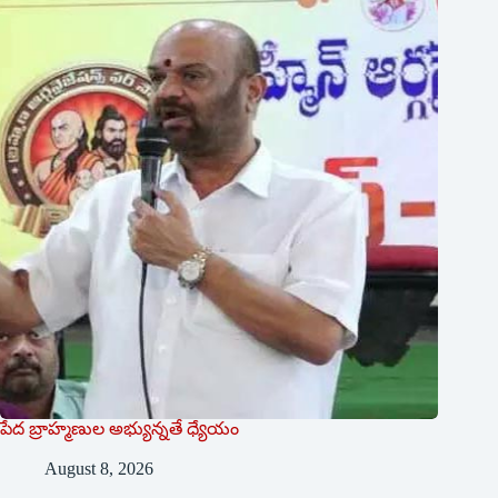
పేద బ్రాహ్మణుల అభ్యున్నతే ధ్యేయం
August 8, 2026