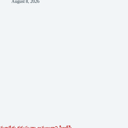
August 8, 2026
మూడేళ్లు గ‌డుస్తున్నా అమ‌లుకాని పీఆర్‌సీ