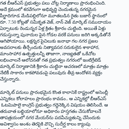
గత బీఆర్‌ఎస్‌ ‌ప్రభుత్వం పలు చోట్ల నిర్మాణాలు ప్రారంభించింది.
అదే క్రమంలో శరవేగంగా అభివృద్ది చెందుతున్న నగరమైన
పీర్జాదిగూడ మేడిపల్లిలోనూ మూతబడిన రైతు బజార్‌ ‌స్థానంలో
రూ. 7.50 కోట్లతో సమీకృత వెజ్‌, ‌నాన్‌ ‌వెజ్‌ ‌మార్కెట్‌ ‌సముదాయం
ఏర్పాటుకు రెండున్నర ఏళ్ల క్రితం శ్రీకారం చుట్టింది. అయితే ఏళ్లు
గడుస్తున్నా పునాదుల పైన గోడల వరకే పనులు జరిగి అక్కడితోనే
ఆగిపోయాయి. లక్షన్నర పైచిలుకు జనాభా గల నగర ప్రజల
అవసరాలకు తీర్చేందుకు నిత్యావసర సరుకులైన శాకాహార,
మాంసాహార ఉత్పత్తులన్నీ తాజాగా, నాణ్యతతో ఒకేచోట
లభించాలనే ఆలోచనతో గత ప్రభుత్వం నగరంలో ఇంటిగ్రేటెడ్‌
‌మార్కెట్‌ ‌నిర్మాణానికి శ్రీకారం చుట్టినా ఆచరణలో మాత్రం మాత్రం
నేటికీ సాకారం కాకపోవడంపై పలువురు తీవ్ర ఆందోళన వ్యక్తం
చేస్తున్నారు.
మార్కెట్‌ ‌పనులు ప్రారంభమైన కొంత కాలానికే రాష్ట్రంలో అసెంబ్లీ
ఎన్నికలు కోలాహలం ప్రారంభం కావడం.. ఆ ఎన్నికల్లో బీఆర్‌ఎస్‌
ఓటమిపాలై కాంగ్రెస్‌ ‌ప్రభుత్వం గద్దెనెక్కిన విషయం తెలిసిందే. ఆ
తరువాత బల్ధియాలోనూ అధికారం హస్తగతం చేసుకోవాలనే
తాపత్రయంలో నగర మేయర్‌ను పదవీచ్యుతున్ని చేసేందుకు
అవిశ్వాసం అంశం తెరపైకి వొచ్చి సుదీర్ఘ కాలం క్యాంపు