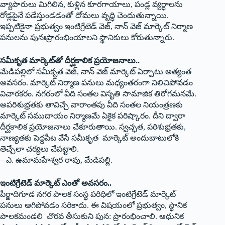
వ్యాపారులు మిగిలిన, కుళ్లిన కూరగాయాలు, పండ్ల వ్యర్ధాలను
రోడ్లపైనే పడేస్తుండడంతో దోమలు వృద్ధి చెందుతున్నాయి.
ఇప్పటికైనా ప్రభుత్వం ఇంటిగ్రేటెడ్‌ ‌వెజ్‌, ‌నాన్‌ ‌వెజ్‌ ‌మార్కెట్‌ ‌నిర్మాణ
పనులను పునఃప్రారంభింయాలని స్థానికులు కోరుతున్నారు.
సమీకృత మార్కెట్‌తో దీర్ఘకాలిక ప్రయోజనాలు..
మేడిపల్లిలో సమీకృత వెజ్‌, ‌నాన్‌ ‌వెజ్‌ ‌మార్కెట్‌ ఏర్పాటు అత్యంత
అవసరం. మార్కెట్‌ ‌నిర్మాణ పనులు మధ్యంతరంగా నిలిచిపోవడం
విచారకరం. నగరంలో వీది సంతల విసృతి సామాజిక తిరోగమనమే.
అపరిశుభ్రతకు తావిచ్చే వారాంతపు వీది సంతల నియంత్రణకు
మార్కెట్‌ ‌సముదాయం నిర్మాణమే ఏకైక పరిష్కారం. దీని ద్వారా
దీర్ఘకాలిక ప్రయోజనాలు చేకూరుతాయి. స్వచ్ఛత, పరిశుభ్రతకు,
నాణ్యతకు పెద్దపీట వేసే సమీకృత మార్కెట్‌ అం‌దుబాటులోకి
తెచ్చేలా చర్యలు చేపట్టాలి.
– ఎ. ఉమామహేశ్వర రావు, మేడిపల్లి.
ఇంటిగ్రేటెడ్‌ ‌మార్కెట్‌ ఎం‌తో అవసరం..
పీర్జాదిగూడ నగర పాలక సంస్థ పరిధిలో ఇంటిగ్రేటెడ్‌ ‌మార్కెట్‌
‌పనులు ఆగిపోవడం సరికాదు. ఈ విషయంలో ప్రభుత్వం, స్థానిక
పాలకమండలి చొరవ తీసుకుని పున: ప్రారంభించాలి. ఆధునిక