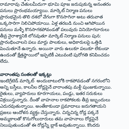
రామారావు చేతులమీదుగా భూమి పూజ జరుపుకున్న అనంతరం
పనులు ప్రారంభమయ్యాయి. మార్కెట్‌ ‌నిర్మాణ పనులు
ప్రారంభమైన తొలి దశలో వేగంగా కొనసాగినా అటు తరువాత
ఒక్కసారిగా నిలిచిపోయాయి. ఏళ్ల తరబడి నుంచి ఆగిపోయిన
పనులు మళ్ళీ కొనసాగకపోవండతో పలువురు వినియోగదారులు
తీవ్ర నైరాశ్యానికి లోనవుతూ మార్కెట్‌ ‌నిర్మాణ పనులు పున:
ప్రారంభించాలని పలు మార్లు పాలకులు, అధికారులపై ఒత్తిడి
పెంచుతూనే ఉన్నారు. అయినా వారు ఉలుకూ పలుకూ లేకుండా
ఉండంతో క్షేత్రస్థాయిలో ఇప్పటికీ ఎటువంటి పురోగతి కనిపించడం
లేదు.
వారాంతపు సంతలతో ఇక్కట్లు
ఇంటిగ్రేటెడ్‌ ‌మార్కెట్‌ అం‌దుబాటులోకి రాకపోవడంతో నగరంలోని
అన్ని బస్తీలు, కాలనీల రోడ్లపైనే వారాంతపు మళ్లీ పుంజుకున్నాయి.
రైతులు, వ్యాపారులు కూరగాయలు, పండ్లు, ఇతర సరుకులు
విక్రయిస్తున్నారు. దీంతో వాహనాల రాకపోకలకు తీవ్ర ఇబ్బందులు
ఎదురవుతున్నాయి. అంతేకాకుండా ప్రమాదాలు జరుగతాయని
ప్రజలు ఆందోళన వ్యక్తం చేస్తున్నారు. చిన్నచిన్న రోడ్ల పక్కనే
అమ్మకాలతో కొనుగోలుదారులు తమ వాహనాలు రోడ్లపైనే
నిలుపుతుండంతో ఈ రోడ్లన్నీ బ్లాక్‌ అవుతున్నాయి. కొందరు