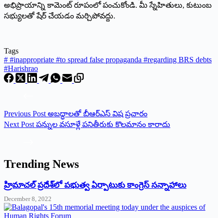
అభిప్రాయాన్ని కామెంట్ రూపంలో పంచుకోండి. మీ స్నేహితులు, కుటుంబ
సభ్యులతో షేర్ చేయడం మర్చిపోవద్దు.
Tags
#
#inappropriate #to spread false propaganda #regarding BRS debts
#Harishrao
Previous
Post
అబద్ధాలతో బీఆర్‌ఎస్ విష‌ ప్రచారం
Next
Post
పన్నుల వసూళ్లే పనితీరుకు కొలమానం కారాదు
Trending News
‌హ్రిమాచల్‌ ‌ప్రదేశ్‌లో పభుత్వ ఏర్పాటుకు కాంగ్రెస్‌ ‌సన్నాహాలు
December 8, 2022