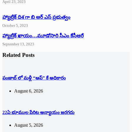
April 23, 2023
హ్యాట్రిక్ దిశ గా బి ఆర్ ఎస్ ప్రభుత్వం
October 5, 2023
హ్యాట్రిక్‌ ‌ఖాయం…మూడోసారి సీఎం కేసీఆరే
September 13, 2023
Related Posts
పంజాబ్ లో మళ్లీ “ఆప్” కే అధికారం
August 6, 2026
22ఏ భూముల పేరిట అన్యాయం జరగదు
August 5, 2026