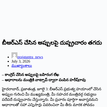
బీఆర్ఎస్ చేసిన అప్పుల‌పై దుష్ప్ర‌చారం త‌గ‌దు
prajatantra_news
July 3, 2026
ముఖ్యాంశాలు
– కాంగ్రెస్ చేసిన అప్పుల‌పై బ‌హిరంగ‌ లేఖ‌
– ఆధారాల‌ను మంత్రికి వాట్సాప్ ద్వారా పంపిన హ‌రీష్‌రావు
హైద‌రాబాద్‌, ప్ర‌జాతంత్ర‌, జూలై 3: బీఆర్ఎస్ ప్రభుత్వ హయాంలో చేసిన
అప్పుల గురించి మీ ముఖ్యమంత్రి, మీ సహచర మంత్రివర్గ సభ్యులు
పదేపదే దుష్ప్రచారం చేస్తున్నారు. మీ ప్రచారం పూర్తిగా అవాస్తవమని
ఆధారాలతో సహా ఎన్నిసార్లు వివరించినా మీ తీరు మారక పోవడం