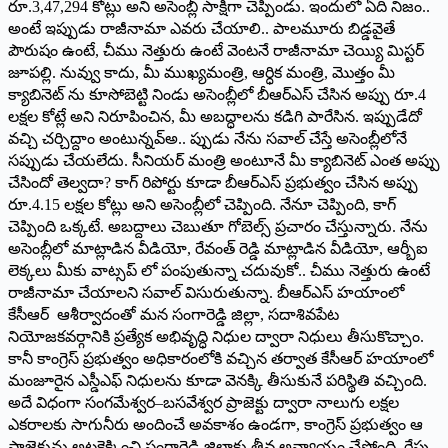
రూ.3,47,294 కోట్లు అని అసెంబ్లీ సాక్షిగా చెప్పిండు. ఇందులో ఏది నిజం..
అంటే ఇప్పుడు రాజీనామా ఎవరు చేయాలి.. పాలమూరు బిడ్డవైతే
పౌరుషం ఉంటే, చీము నెత్తురు ఉంటే వెంటనే రాజీనామా చెయ్యి మిస్టర్
జూపల్లి. నువ్వు కాదు, మీ ముఖ్యమంత్రి, ఆర్ధిక మంత్రి, మొత్తం మీ
క్యాబినెట్ ను కూసోబెట్టి నిండు అసెంబ్లీలో బీఆర్ఎస్ చేసిన అప్పు రూ.4
లక్షల కోట్లే అని నిరూపించిన, మీ అబద్ధాలను కడిగి పారేసిన. ఇప్పుడేదో
వచ్చి చర్చిద్దాం అంటున్నవ్అ.. ప్పుడు నేను సవాల్ చేస్తే అసెంబ్లీలోనే
సప్పుడు చేయలేదు. సీనియర్ మంత్రి అంటూనే మీ క్యాబినెట్ ఎంత అప్పు
చేసిందో తెల్వదా? కాగ్ రిపోర్టు కూడా బీఆర్ఎస్ ప్రభుత్వం చేసిన అప్పు
రూ.4.15 లక్షల కోట్లు అని అసెంబ్లీలో చెప్పింది. నేనూ చెప్పింది, కాగ్
చెప్పింది ఒక్కటే. అబద్దాలు చెబుతూ గోబెల్స్ ప్రచారం చేస్తున్నారు. నేను
అసెంబ్లీలో మాట్లాడిన వీడియో, రేవంత్ రెడ్డి మాట్లాడిన వీడియో, ఆర్బీఐ
లెక్కలు మీకు వాట్సప్ లో పంపుతున్నా చదువుకో.. చీము నెత్తురు ఉంటే
రాజీనామా చేయాలని సవాల్ విసురుతున్నా. బీఆర్ఎస్ హయాంలో
కేసీఆర్ ఆశీర్వాదంతో మన సంగారెడ్డి జిల్లా, సదాశివపేట
నియోజకవర్గానికి ప్రత్యేక అభివృద్ధి నిధుల ద్వారా నిధులు తీసుకొచ్చాం.
కానీ కాంగ్రెస్ ప్రభుత్వం అధికారంలోకి వచ్చిన తర్వాత కేసీఆర్ హయాంలో
మంజూరైన ఎస్డీఎఫ్ నిధులను కూడా వెనక్కి తీసుకునే పరిస్థితి వచ్చింది.
అదే విధంగా సంగమేశ్వర–బసవేశ్వర ప్రాజెక్టు ద్వారా నాలుగు లక్షల
ఎకరాలకు సాగునీరు అందించే అవకాశం ఉండగా, కాంగ్రెస్ ప్రభుత్వం ఆ
ప్రాజెక్టును అటకెక్కించి సంగారెడ్డి జిల్లాకు తీవ్ర అన్యాయం చేస్తోంది. రేపు