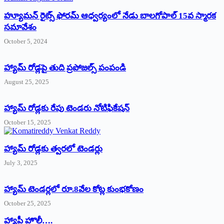
హ్యూమన్‌ రైట్స్‌ ఫోరమ్‌ ఆధ్వర్యంలో నేడు బాలగోపాల్‌ 15వ స్మారక
సమావేశం
October 5, 2024
హ్యామ్‌ రోడ్లపై తుది ప్రపోజల్స్‌ పంపండి
August 25, 2025
హ్యామ్‌ రోడ్లకు రేపు టెండరు నోటిఫికేషన్‌
October 15, 2025
హ్యామ్‌ రోడ్లకు త్వరలో టెండర్లు
July 3, 2025
హ్యామ్‌ ‌టెండర్లలో రూ.8వేల కోట్ల కుంభకోణం
October 25, 2025
హ్యాపీ హొలీ….