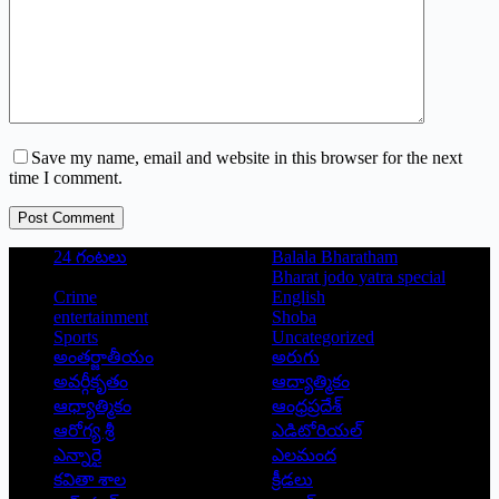
Save my name, email and website in this browser for the next
time I comment.
Post Comment
24 గంటలు
Balala Bharatham
Bharat jodo yatra special
Crime
English
entertainment
Shoba
Sports
Uncategorized
అంతర్జాతీయం
అరుగు
అవర్గీకృతం
ఆద్యాత్మికం
ఆధ్యాత్మికం
ఆంధ్రప్రదేశ్
ఆరోగ్య శ్రీ
ఎడిటోరియల్
ఎన్నారై
ఎలమంద
కవితా శాల
క్రీడలు