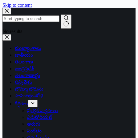
Skip to content
No results
ముఖ్యాంశాలు
జాతీయం
తెలంగాణ
ఆంధ్రప్రదేశ్
తెలంగాణార్థం
సన్నివేశం
బొమ్మా బొరుసు
సాహిత్యం-శోభ
శీర్షికలు
ప్రత్యేక వ్యాసాలు
ఎడిటోరియల్
అరుగు
సంకేతం
దక్కన్.కామ్