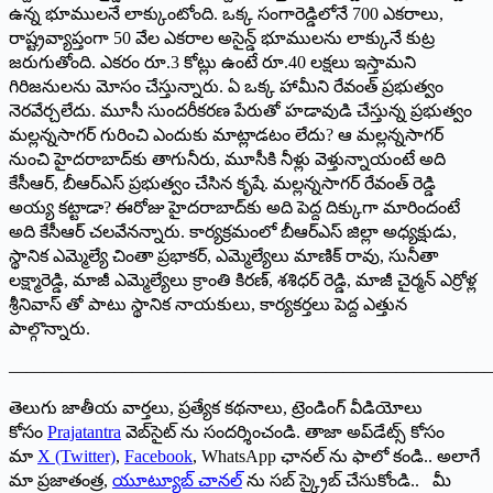
ఉన్న భూములనే లాక్కుంటోంది. ఒక్క సంగారెడ్డిలోనే 700 ఎకరాలు,
రాష్ట్రవ్యాప్తంగా 50 వేల ఎకరాల అసైన్డ్ భూములను లాక్కునే కుట్ర
జరుగుతోంది. ఎకరం రూ.3 కోట్లు ఉంటే రూ.40 లక్షలు ఇస్తామని
గిరిజనులను మోసం చేస్తున్నారు. ఏ ఒక్క హామీని రేవంత్ ప్రభుత్వం
నెరవేర్చలేదు. మూసీ సుందరీకరణ పేరుతో హడావుడి చేస్తున్న ప్రభుత్వం
మల్లన్నసాగర్ గురించి ఎందుకు మాట్లాడటం లేదు? ఆ మల్లన్నసాగర్
నుంచి హైదరాబాద్‌కు తాగునీరు, మూసీకి నీళ్లు వెళ్తున్నాయంటే అది
కేసీఆర్, బీఆర్ఎస్ ప్రభుత్వం చేసిన కృషే. మల్లన్నసాగర్ రేవంత్ రెడ్డి
అయ్య కట్టాడా? ఈరోజు హైదరాబాద్‌కు అది పెద్ద దిక్కుగా మారిందంటే
అది కేసీఆర్ చలవేన‌న్నారు. కార్యక్రమంలో బీఆర్ఎస్ జిల్లా అధ్యక్షుడు,
స్థానిక ఎమ్మెల్యే చింతా ప్రభాకర్, ఎమ్మెల్యేలు మాణిక్ రావు, సునీతా
లక్ష్మారెడ్డి, మాజీ ఎమ్మెల్యేలు క్రాంతి కిరణ్, శశిధర్ రెడ్డి, మాజీ చైర్మన్ ఎర్రోళ్ల
శ్రీనివాస్ తో పాటు స్థానిక నాయకులు, కార్యకర్తలు పెద్ద ఎత్తున
పాల్గొన్నారు.
———————————————————————————
తెలుగు జాతీయ వార్తలు, ప్రత్యేక కథనాలు, ట్రెండింగ్ వీడియోలు
కోసం
Prajatantra
వెబ్‌సైట్ ను సందర్శించండి. తాజా అప్‌డేట్స్ కోసం
మా
X (Twitter)
,
Facebook
, WhatsApp ఛానల్ ను ఫాలో కండి.. అలాగే
మా ప్రజాతంత్ర,
యూట్యూబ్ చానల్
ను సబ్ స్క్రైబ్ చేసుకోండి.. మీ