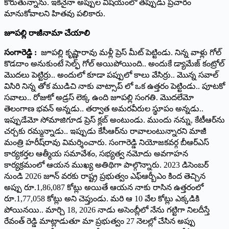
కోరుతున్నాను. ఇకనైనా అప్పుల విషయంలో తప్పుడు ప్రచారం
మానుకోవాలని హితవు ప‌లికారు.
జూప‌ల్లి రాజీనామా చేయాలి
సంగారెడ్డి :
జూపల్లి కృష్ణారావు మళ్లీ ప్రెస్ మీట్ పెట్టిండు. నిన్న వాళ్లు గోల్
కొడదాం అనుకుంటే సెల్ఫ్ గోల్ అయిపోయింది.. అందుకే డ్యామేజ్ కంట్రోల్
మొదలు పెట్టిర్రు.. అందులో కూడా పప్పులో కాలు వేసిర్రు.. మొన్న సవాల్
విసిరి నిన్న తోక ముడిచి నాకు వాట్సాప్ లో ఒక ఉత్తరం పెట్టిండు.. పూటకో
సవాలు.. రోజుకో అడ్రస్ లెక్క ఉంది జూపల్లి సంగతి. మొదలేమో
తెలంగాణ భవన్ అన్నడు.. తర్వాత అమరవీరుల స్థూపం అన్నడు..
ఇప్పుడేమో సోమాజిగూడ ప్రెస్ క్లబ్ అంటుండు. ముందు నన్ను, కేటీఆర్‌ను
చర్చకు రమ్మన్నాడు.. ఇప్పుడు కేసీఆర్‌ను రావాలంటున్నారని మాజీ
మంత్రి హ‌రీష్‌రావు విమ‌ర్శించారు. సంగారెడ్డి నియోజకవర్గ బీఆర్ఎస్
కార్యకర్తల ఆత్మీయ సమావేశం, సభ్యత్వ నమోదు అవగాహన
కార్యక్రమంలో ఆయ‌న‌ ముఖ్య అతిథిగా పాల్గొన్నారు. 2023 డిసెంబర్
నుండి 2026 జూన్ వరకు రాష్ట్ర ప్రభుత్వం ఎఫ్ఆర్బీఎం కింద తెచ్చిన
అప్పు రూ.1,86,087 కోట్లు అయితే ఆయన నాకు రాసిన ఉత్తరంలో
రూ.1,77,058 కోట్లు అని చెప్తుండు. మరి ఆ 10 వేల కోట్లు ఎక్కడికి
పోయినయి.. మార్చి 18, 2026 నాడు అసెంబ్లీలో నేను గట్టిగా నిలదీస్తే
రేవంత్ రెడ్డి మాట్లాడుతూ మా ప్రభుత్వం 27 నెలల్లో చేసిన అప్పు