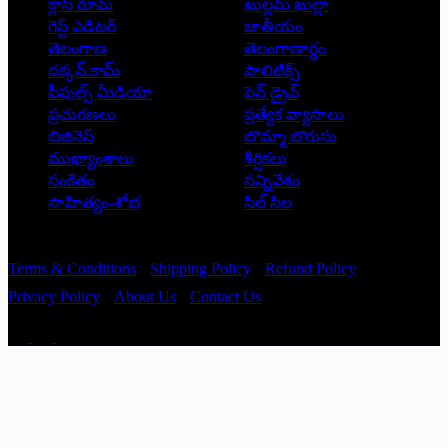
క్లాస్ రూమ్
ఖుల్లమ్ ఖుల్లా
గెస్ట్ ఎడిటర్
జాతీయం
తెలంగాణ
తెలంగాణార్థం
దక్కన్.కామ్
పాలిటిక్స్
పీపుల్స్ ‌మీడియా
పెన్ డ్రైవ్
ప్రచురణలు
ప్రత్యేక వ్యాసాలు
బిజినెస్
బొమ్మా బొరుసు
ముఖ్యాంశాలు
శీర్షికలు
సంకేతం
సన్నివేశం
సాహిత్యం-శోభ
సిల్ సిల
Copyright © 2026 - Prajatantra
Terms & Conditions
Shipping Policy
Refund Policy
Privacy Policy
About Us
Contact Us