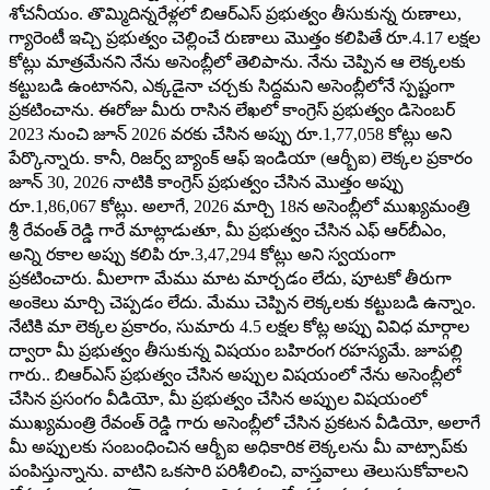
శోచనీయం. తొమ్మిదిన్నరేళ్లలో బిఆర్ఎస్ ప్రభుత్వం తీసుకున్న రుణాలు,
గ్యారెంటీ ఇచ్చి ప్రభుత్వం చెల్లించే రుణాలు మొత్తం కలిపితే రూ.4.17 లక్షల
కోట్లు మాత్రమేనని నేను అసెంబ్లీలో తెలిపాను. నేను చెప్పిన ఆ లెక్కలకు
కట్టుబడి ఉంటానని, ఎక్కడైనా చర్చకు సిద్దమని అసెంబ్లీలోనే స్పష్టంగా
ప్రకటించాను. ఈరోజు మీరు రాసిన లేఖలో కాంగ్రెస్ ప్రభుత్వం డిసెంబర్
2023 నుంచి జూన్ 2026 వరకు చేసిన అప్పు రూ.1,77,058 కోట్లు అని
పేర్కొన్నారు. కానీ, రిజర్వ్ బ్యాంక్ ఆఫ్ ఇండియా (ఆర్బీఐ) లెక్కల ప్రకారం
జూన్ 30, 2026 నాటికి కాంగ్రెస్ ప్రభుత్వం చేసిన మొత్తం అప్పు
రూ.1,86,067 కోట్లు. అలాగే, 2026 మార్చి 18న అసెంబ్లీలో ముఖ్యమంత్రి
శ్రీ రేవంత్ రెడ్డి గారే మాట్లాడుతూ, మీ ప్రభుత్వం చేసిన ఎఫ్ ఆర్‌బీఎం,
అన్ని రకాల అప్పు కలిపి రూ.3,47,294 కోట్లు అని స్వయంగా
ప్రకటించారు. మీలాగా మేము మాట మార్చడం లేదు, పూటకో తీరుగా
అంకెలు మార్చి చెప్పడం లేదు. మేము చెప్పిన లెక్కలకు కట్టుబడి ఉన్నాం.
నేటికి మా లెక్కల ప్రకారం, సుమారు 4.5 లక్షల కోట్ల అప్పు వివిధ మార్గాల
ద్వారా మీ ప్రభుత్వం తీసుకున్న విషయం బహిరంగ రహస్యమే. జూపల్లి
గారు.. బిఆర్ఎస్ ప్రభుత్వం చేసిన అప్పుల విషయంలో నేను అసెంబ్లీలో
చేసిన ప్రసంగం వీడియో, మీ ప్రభుత్వం చేసిన అప్పుల విషయంలో
ముఖ్యమంత్రి రేవంత్ రెడ్డి గారు అసెంబ్లీలో చేసిన ప్రకటన వీడియో, అలాగే
మీ అప్పులకు సంబంధించిన ఆర్బీఐ అధికారిక లెక్కలను మీ వాట్సాప్‌కు
పంపిస్తున్నాను. వాటిని ఒకసారి పరిశీలించి, వాస్తవాలు తెలుసుకోవాలని