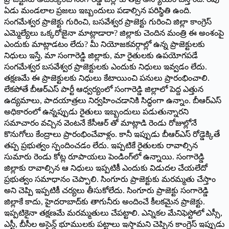
ఏడు మండలాల ప్రజలు ఇబ్బందులు పడాల్సిన పరిస్థితి ఉంది.
సంగమేశ్వర ప్రాజెక్టు గురించి, బసవేశ్వర ప్రాజెక్టు గురించి జిల్లా కాంగ్రెస్
ఎమ్మెల్యేలు ఒక్కరోజైనా మాట్లాడారా? జిల్లాకు చెందిన మంత్రి ఈ అంశంపై
ఎందుకు మాట్లాడటం లేదు? మీ నియోజకవర్గాల్లో ఉన్న ప్రాజెక్టులకు
నిధులు ఇస్తే, మా సంగారెడ్డి జిల్లాకు, మా రైతులకు ఉపయోగపడే
సంగమేశ్వర బసవేశ్వర ప్రాజెక్టులకు ఎందుకు నిధులు ఇవ్వడం లేదు.
తక్షణమే ఈ ప్రాజెక్టులకు నిధులు కేటాయించి పనులు ప్రారంభించాలి.
లేకపోతే బీఆర్ఎస్ పార్టీ ఆధ్వర్యంలో సంగారెడ్డి జిల్లాలో పెద్ద ఎత్తున
ఉద్యమాలు, పాదయాత్రలు నిర్వహించడానికి సిద్ధంగా ఉన్నాం. బీఆర్ఎస్
అధికారంలో ఉన్నప్పుడు రైతులు ఇబ్బందులు పడుతున్నారని
సమాచారం వచ్చిన వెంటనే కేసీఆర్ తో మాట్లాడి రెండు రోజుల్లోనే
కొనుగోలు కేంద్రాలు ప్రారంభించేవాళ్లం. కానీ ఇప్పుడు బీఆర్ఎస్ రోడ్డెక్కితే
తప్ప ప్రభుత్వం స్పందించడం లేదు. ఇప్పటికే రైతులకు రావాల్సిన
సుమారు రెండు కోట్ల రూపాయలు పెండింగ్‌లో ఉన్నాయి. సంగారెడ్డి
జిల్లాకు రావాల్సిన ఆ నిధులు ఇప్పటికీ ఎందుకు విడుదల చేయలేదో
ప్రభుత్వం సమాధానం చెప్పాలి. సింగూరు ప్రాజెక్టుకు మరమ్మతు చేస్తాం
అని చెప్పి ఇప్పటికీ చర్యలు తీసుకోలేదు. సింగూరు ప్రాజెక్టు సంగారెడ్డి
జిల్లాకే కాదు, హైదరాబాద్‌కు తాగునీరు అందించే కీలకమైన ప్రాజెక్టు.
ఇప్పటికైనా తక్షణమే మరమ్మతులు చేపట్టాలి. ఎన్నికల మేనిఫెస్టోలో ఎస్సీ,
ఎస్టీ, బీసీల అసైన్డ్ భూములకు పట్టాలు ఇస్తామని చెప్పిన కాంగ్రెస్ ఇప్పుడు