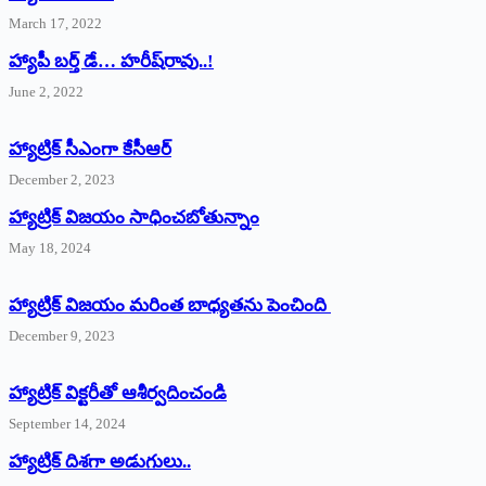
March 17, 2022
హ్యాపీ బర్త్ ‌డే… హరీష్‌రావు..!
June 2, 2022
హ్యాట్రిక్‌ ‌సీఎంగా కేసీఆర్‌
December 2, 2023
హ్యాట్రిక్‌ విజయం సాధించబోతున్నాం
May 18, 2024
హ్యాట్రిక్ విజయం మరింత బాధ్యతను పెంచింది
December 9, 2023
హ్యాట్రిక్‌ ‌విక్టరీతో ఆశీర్వదించండి
September 14, 2024
‌హ్యాట్రిక్‌ ‌దిశగా అడుగులు..