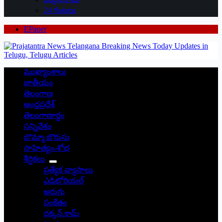
24 గంటలు
EPaper
ముఖ్యాంశాలు
జాతీయం
తెలంగాణ
ఆంధ్రప్రదేశ్
తెలంగాణార్థం
సన్నివేశం
బొమ్మా బొరుసు
సాహిత్యం-శోభ
శీర్షికలు
ప్రత్యేక వ్యాసాలు
ఎడిటోరియల్
అరుగు
సంకేతం
దక్కన్.కామ్