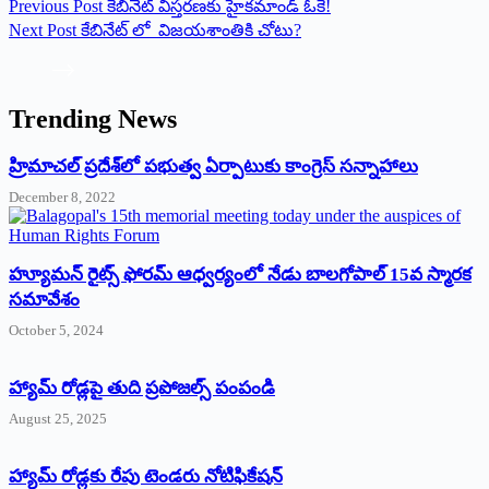
Previous
Post
కేబినేట్‌ ‌విస్తరణకు హైక‌మాండ్ ఓకే!
Next
Post
కేబినేట్ లో ‌విజయశాంతికి చోటు?
Trending News
‌హ్రిమాచల్‌ ‌ప్రదేశ్‌లో పభుత్వ ఏర్పాటుకు కాంగ్రెస్‌ ‌సన్నాహాలు
December 8, 2022
హ్యూమన్‌ రైట్స్‌ ఫోరమ్‌ ఆధ్వర్యంలో నేడు బాలగోపాల్‌ 15వ స్మారక
సమావేశం
October 5, 2024
హ్యామ్‌ రోడ్లపై తుది ప్రపోజల్స్‌ పంపండి
August 25, 2025
హ్యామ్‌ రోడ్లకు రేపు టెండరు నోటిఫికేషన్‌