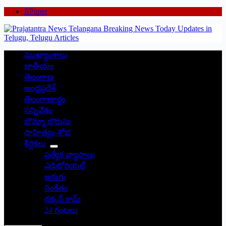
EPaper
ముఖ్యాంశాలు
జాతీయం
తెలంగాణ
ఆంధ్రప్రదేశ్
తెలంగాణార్థం
సన్నివేశం
బొమ్మా బొరుసు
సాహిత్యం-శోభ
శీర్షికలు
ప్రత్యేక వ్యాసాలు
ఎడిటోరియల్
అరుగు
సంకేతం
దక్కన్.కామ్
24 గంటలు