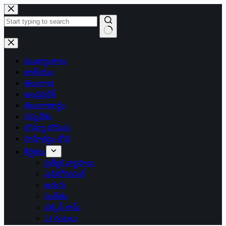
Skip
to
content
No
results
ముఖ్యాంశాలు
జాతీయం
తెలంగాణ
ఆంధ్రప్రదేశ్
తెలంగాణార్థం
సన్నివేశం
బొమ్మా బొరుసు
సాహిత్యం-శోభ
శీర్షికలు
ప్రత్యేక వ్యాసాలు
ఎడిటోరియల్
అరుగు
సంకేతం
దక్కన్.కామ్
24 గంటలు