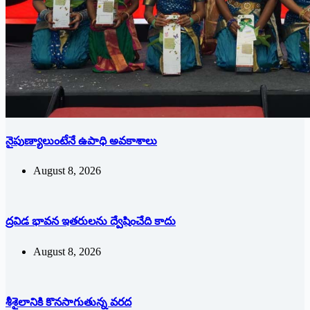
నైపుణ్యాలుంటేనే ఉపాధి అవకాశాలు
August 8, 2026
ద్రవిడ భావన ఇతరులను ద్వేషించేది కాదు
August 8, 2026
శీశైలానికి కొనసాగుతున్న వరద