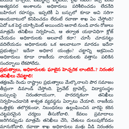
అత్యవసర అంశాలను అధికారులు పరిశీలించడం లేదనేది
బహిరంగ రహస్యం. ఇప్పటికీ ఏ బస్సులో కూడా అవి సరిగా
అందుబాటులో కనిపించడం లేదంటే రవాణా శాఖ ఏం చేస్తోంది?
ఏదో ఒక పెద్ద యాక్సిడెంట్ అయిందని ఆనాటి నుండి వారం రోజులు
మాత్రమే తనిఖీలు నిర్వహించి, ఆ తర్వాత యథావిధిగా క్లోజ్
చేయడం అధికారులకు అలవాటే కదా? చూసీ చూడనట్టు
వదిలేయడం అధికారులకు ఒక అలవాటుగా మారడం ఇదేనా
ప్రభుత్వం? ఇదేనా అధికార యంత్రం? చట్టాన్ని అక్రమించి
అధికారులు కూడా రాజకీయ నాయకులకు వత్తాసు పలికిన
సందర్భాలు లేకపోలేదు.
ప్రభుత్వాలు, అధికారులకు ఘాటైన హెచ్చరిక లాంటిదే..? నిరంతర
తనిఖీలు చేపట్టాలి!
తక్షణమే రెండు రాష్ట్రాల ప్రభుత్వాలు మేల్కొనాలని పౌర సమాజం
తీవ్రంగా డిమాండ్ చేస్తోంది. ప్రైవేట్ ట్రావెల్స్, విద్యాసంస్థల
బస్సులపై నిరంతరాయంగా, పారదర్శకంగా తనిఖీలు
నిర్వహించడానికి శాశ్వత వ్యవస్థను ఏర్పాటు చేయాలి. రాజకీయ
ఒత్తిళ్లకు తలొగ్గకుండా, నిబంధనలు ఉల్లంఘించిన వారిపై కఠిన
చట్టపరమైన చర్యలు తీసుకోవాలి. కేవలం ప్రమాదాలు
జరిగినప్పుడు మాత్రమే తనిఖీలు చేసి, చేతులు దులుపుకోవడం
మానుకోవాలి. రవాణా శాఖ అధికారులు మత్తు వీడి నిరంతరం