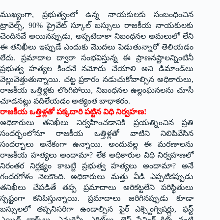
ముఖ్యంగా, ప్రభుత్వంలో ఉన్న నాయకులకు సంబంధించిన
ట్రావెల్స్, 90% ప్రైవేట్ స్కూల్ బస్సులు రాజకీయ నాయకులకు
చెందినవే అయినప్పుడు, అప్పటిదాకా నిబంధనల అమలులో లేని
ఈ తనిఖీలు ఇప్పుడే ఎందుకు మొదలు పెడుతున్నారో తెలియడం
లేదు. ప్రమాదాల ద్వారా సంభవిస్తున్న ఈ ప్రాణనష్టాలన్నింటినీ
ప్రభుత్వ హత్యల కిందనే నమోదు చేయాలి అని డిమాండ్‌లు
వెల్లువెత్తుతున్నాయి. చట్ట ప్రకారం నడుచుకోవాల్సిన అధికారులు,
రాజకీయ ఒత్తిళ్లకు లొంగిపోయి, నిబంధనల ఉల్లంఘనలను చూసీ
చూడనట్లు వదిలేయడం అత్యంత బాధాకరం.
రాజకీయ ఒత్తిళ్లతో పక్కదారి పట్టిన విధి నిర్వహణ!
అధికారులు తనిఖీలు నిర్వహించడానికి ప్రయత్నించిన ప్రతి
సందర్భంలోనూ రాజకీయ ఒత్తిళ్లతో వాటిని నిలిపివేసిన
సందర్భాలు అనేకంగా ఉన్నాయి. అందువల్ల ఈ మరణాలను
రాజకీయ హత్యలు అందామా? లేక అధికారుల విధి నిర్వహణలో
నిరంతర నిర్లక్ష్యం కాబట్టి ప్రభుత్వ హత్యలు అందామా? అనే
గందరగోళం నెలకొంది. అధికారులు మత్తు వీడి ఎప్పటికప్పుడు
తనిఖీలు చేపడితే తప్ప ప్రమాదాలు అరికట్టలేని పరిస్థితులు
స్పష్టంగా కనిపిస్తున్నాయి. ప్రమాదాలు జరిగినప్పుడు కూడా
బస్సులలో తప్పనిసరిగా ఉండాల్సిన ఫైర్ ఎక్స్టింగ్విషర్లు, ఫస్ట్
ఎయిడ్ బాక్స్‌లు, ఎమర్జెన్సీ ఎగ్జిట్‌లు, లైఫ్ సేవింగ్ కిట్స్ వంటి