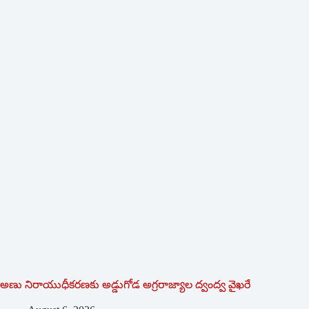
అణు నిరాయుధీకరణకు అడ్డుగోడ అగ్రరాజ్యాల ద్వంద్వ వైఖరే