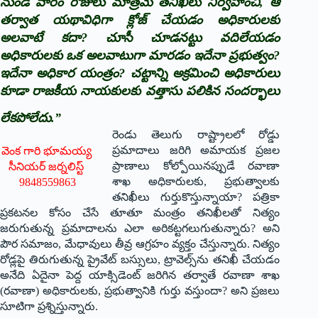
నుండి వారం రోజులు మాత్రమే తనిఖీలు నిర్వహించి, ఆ
తర్వాత యథావిధిగా క్లోజ్ చేయడం అధికారులకు
అలవాటే కదా? చూసీ చూడనట్టు వదిలేయడం
అధికారులకు ఒక అలవాటుగా మారడం ఇదేనా ప్రభుత్వం?
ఇదేనా అధికార యంత్రం? చట్టాన్ని అక్రమించి అధికారులు
కూడా రాజకీయ నాయకులకు వత్తాసు పలికిన సందర్భాలు
లేకపోలేదు.”
రెండు తెలుగు రాష్ట్రాలలో రోడ్డు
ప్రమాదాలు జరిగి అమాయక ప్రజల
వెంక గారి భూమయ్య
ప్రాణాలు కోల్పోయినప్పుడే రవాణా
సీనియర్ జర్నలిస్ట్
శాఖ అధికారులకు, ప్రభుత్వాలకు
9848559863
తనిఖీలు గుర్తుకొస్తున్నాయా? పత్రికా
ప్రకటనల కోసం చేసే తూతూ మంత్రం తనిఖీలతో నిత్యం
జరుగుతున్న ప్రమాదాలను ఎలా అరికట్టగలుగుతున్నారు? అని
పౌర సమాజం, మేధావులు తీవ్ర ఆగ్రహం వ్యక్తం చేస్తున్నారు. నిత్యం
రోడ్లపై తిరుగుతున్న ప్రైవేట్ బస్సులు, ట్రావెల్స్‌ను తనిఖీ చేయడం
అనేది ఏదైనా పెద్ద యాక్సిడెంట్ జరిగిన తర్వాతే రవాణా శాఖ
(రవాణా) అధికారులకు, ప్రభుత్వానికి గుర్తు వస్తుందా? అని ప్రజలు
సూటిగా ప్రశ్నిస్తున్నారు.