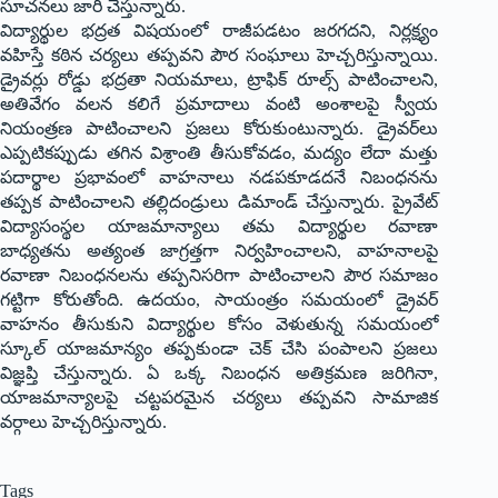
సూచనలు జారీ చేస్తున్నారు.
విద్యార్థుల భద్రత విషయంలో రాజీపడటం జరగదని, నిర్లక్ష్యం
వహిస్తే కఠిన చర్యలు తప్పవని పౌర సంఘాలు హెచ్చరిస్తున్నాయి.
డ్రైవర్లు రోడ్డు భద్రతా నియమాలు, ట్రాఫిక్ రూల్స్ పాటించాలని,
అతివేగం వలన కలిగే ప్రమాదాలు వంటి అంశాలపై స్వీయ
నియంత్రణ పాటించాలని ప్రజలు కోరుకుంటున్నారు. డ్రైవర్‌లు
ఎప్పటికప్పుడు తగిన విశ్రాంతి తీసుకోవడం, మద్యం లేదా మత్తు
పదార్థాల ప్రభావంలో వాహనాలు నడపకూడదనే నిబంధనను
తప్పక పాటించాలని తల్లిదండ్రులు డిమాండ్ చేస్తున్నారు. ప్రైవేట్
విద్యాసంస్థల యాజమాన్యాలు తమ విద్యార్థుల రవాణా
బాధ్యతను అత్యంత జాగ్రత్తగా నిర్వహించాలని, వాహనాలపై
రవాణా నిబంధనలను తప్పనిసరిగా పాటించాలని పౌర సమాజం
గట్టిగా కోరుతోంది. ఉదయం, సాయంత్రం సమయంలో డ్రైవర్
వాహనం తీసుకుని విద్యార్థుల కోసం వెళుతున్న సమయంలో
స్కూల్ యాజమాన్యం తప్పకుండా చెక్ చేసి పంపాలని ప్రజలు
విజ్ఞప్తి చేస్తున్నారు. ఏ ఒక్క నిబంధన అతిక్రమణ జరిగినా,
యాజమాన్యాలపై చట్టపరమైన చర్యలు తప్పవని సామాజిక
వర్గాలు హెచ్చరిస్తున్నారు.
Tags