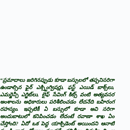
“ప్రమాదాలు జరిగినప్పుడు కూడా బస్సులలో తప్పనిసరిగా
ఉండాల్సిన ఫైర్ ఎక్స్టింగ్విషర్లు, ఫస్ట్ ఎయిడ్ బాక్స్‌లు,
ఎమర్జెన్సీ ఎగ్జిట్‌లు, లైఫ్ సేవింగ్ కిట్స్ వంటి అత్యవసర
అంశాలను అధికారులు పరిశీలించడం లేదనేది బహిరంగ
రహస్యం. ఇప్పటికీ ఏ బస్సులో కూడా అవి సరిగా
అందుబాటులో కనిపించడం లేదంటే రవాణా శాఖ ఏం
చేస్తోంది? ఏదో ఒక పెద్ద యాక్సిడెంట్ అయిందని ఆనాటి