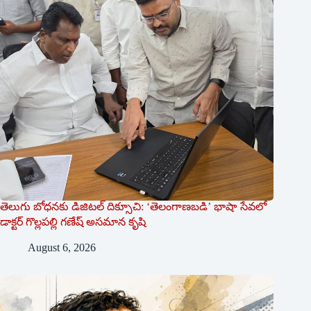
తెలుగు బోధనకు డిజిటల్ దిక్సూచి: ‘తెలంగాణబడి’ భాషా సేవలో
డాక్టర్ గొల్లపల్లి గణేష్ అసమాన కృషి
August 6, 2026