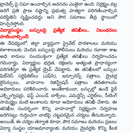
ట్రావెల్స్ పై నిఘా ఉంచాల్సిన అవసరం ఎంతైనా ఉంది. నిర్లక్ష్యం వల్ల
జరిగే ప్రతి ప్రాణ నష్టాన్ని ప్రభుత్వ హత్యగా పరిగణించాల్సిన
పరిస్థితిని సృష్టించవద్దు అని పౌర సమాజం తీవ్ర స్థాయిలో
హెచ్చరిస్తోంది.
విద్యాసంస్థల బస్సులపై ప్రత్యేక తనిఖీలు.. నిబంధనలు
పాటించాల్సిందే!
ఈ నేపథ్యంలో, జిల్లా వ్యాప్తంగా ప్రైవేట్ పాఠశాలలు మరియు
కళాశాలలకు చెందిన బస్సులపై పోలీసులు మరియు రవాణా శాఖ
అధి కారులు సంయుక్తంగా ప్రత్యేక తనిఖీలు నిర్వహించడం
గమనార్హం. విద్యార్థుల భద్రత, రక్షణను అత్యంత ప్రాధాన్యంగా
పరిగణిస్తూ ఈ ప్రత్యేక డ్రైవ్ చేపట్టారు. ఈ తనిఖీలలో బస్సుల
ఫిట్‌నెస్ సర్టిఫికెట్‌లు (ఎఫ్‌సి), ఇన్సూరెన్స్ పత్రాలు, డ్రైవర్ల
లైసెన్సులు, వాహనాల రిజిస్ట్రేషన్ పత్రాలు తదితరాలను
అధికారులు పరిశీలించారు. అంతేకాకుండా, బస్సుల్లో ఉండే ఫైర్
ఎక్స్టింగ్విషర్లు, ఫస్ట్ ఎయిడ్ బాక్స్‌లు, ఎమర్జెన్సీ ఎగ్జిట్‌లు, సీటింగ్
సామర్థ్యం వంటి అంశాలను కూడా అధికారులు తనిఖీ చేశారు. ఈ
తనిఖీల సందర్భంగా కొన్ని వాహనాల్లో నిర్లక్ష్యంగా నిర్వహణ
జరిగినట్లు గుర్తించగా వాటిపై చట్టపరమైన చర్యలు తీసుకున్నారు.
అయితే, ఈ చర్యల తర్వాత కూడా, పౌర సమాజం మరియు ప్రజలు
విద్యా సంస్థల యాజమాన్యాలకు మరియు డ్రైవర్లకు కొన్ని కీలక