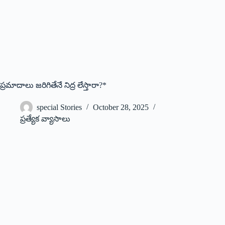
ప్రమాదాలు జరిగితేనే నిద్ర లేస్తారా?*
special Stories
October 28, 2025
ప్రత్యేక వ్యాసాలు