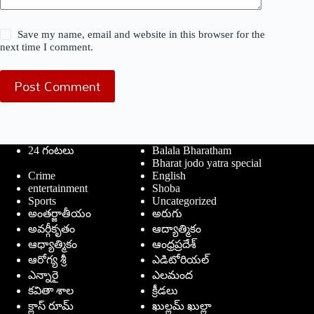
Save my name, email and website in this browser for the
next time I comment.
Post Comment
24 గంటలు
Balala Bharatham
Bharat jodo yatra special
Crime
English
entertainment
Shoba
Sports
Uncategorized
అంతర్జాతీయం
అరుగు
అవర్గీకృతం
ఆద్యాత్మికం
ఆధ్యాత్మికం
ఆంధ్రప్రదేశ్
ఆరోగ్య శ్రీ
ఎడిటోరియల్
ఎన్నారై
ఎలమంద
కవితా శాల
క్రీడలు
క్లాస్ రూమ్
ఖుల్లమ్ ఖుల్లా