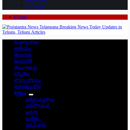
24 గంటలు
EPaper
ముఖ్యాంశాలు
జాతీయం
తెలంగాణ
ఆంధ్రప్రదేశ్
తెలంగాణార్థం
సన్నివేశం
బొమ్మా బొరుసు
సాహిత్యం-శోభ
శీర్షికలు
ప్రత్యేక వ్యాసాలు
ఎడిటోరియల్
అరుగు
సంకేతం
దక్కన్.కామ్