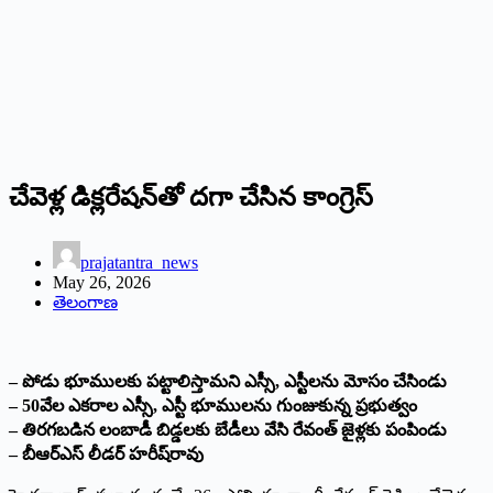
చేవెళ్ల డిక్లరేషన్‌తో దగా చేసిన కాంగ్రెస్
prajatantra_news
May 26, 2026
తెలంగాణ
– పోడు భూములకు పట్టాలిస్తామని ఎస్సీ, ఎస్టీలను మోసం చేసిండు
– 50వేల ఎకరాల ఎస్సీ, ఎస్టీ భూములను గుంజుకున్న ప్రభుత్వం
– తిరగబడిన లంబాడీ బిడ్డలకు బేడీలు వేసి రేవంత్ జైళ్లకు పంపిండు
– బీఆర్ఎస్ లీడర్ హరీష్‌రావు