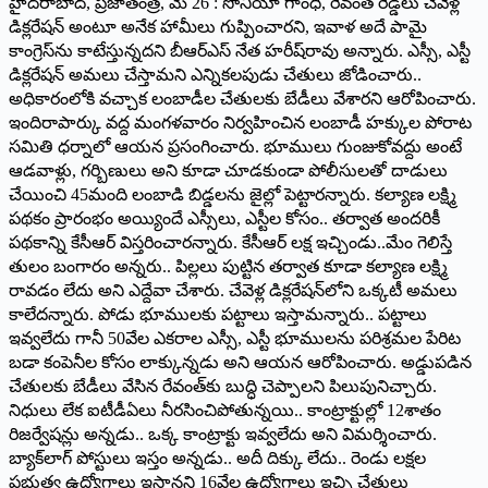
హైదరాబాద్, ప్రజాతంత్ర, మే 26 : సోనియా గాంధీ, రేవంత్ రెడ్డిలు చేవెళ్ల
డిక్లరేషన్ అంటూ అనేక హామీలు గుప్పించారని, ఇవాళ అదే పామై
కాంగ్రెస్‌ను కాటేస్తున్నదని బీఆర్ఎస్ నేత హరీష్‌రావు అన్నారు. ఎస్సీ, ఎస్టీ
డిక్లరేషన్ అమలు చేస్తామని ఎన్నికలపుడు చేతులు జోడించారు..
అధికారంలోకి వచ్చాక లంబాడీల చేతులకు బేడీలు వేశారని ఆరోపించారు.
ఇందిరాపార్కు వద్ద మంగళవారం నిర్వహించిన లంబాడీ హక్కుల పోరాట
సమితి ధర్నాలో ఆయన ప్రసంగించారు. భూములు గుంజుకోవద్దు అంటే
ఆడవాళ్లు, గర్బిణులు అని కూడా చూడకుండా పోలీసులతో దాడులు
చేయించి 45మంది లంబాడి బిడ్డలను జైల్లో పెట్టారన్నారు. కల్యాణ లక్ష్మి
పథకం ప్రారంభం అయ్యిందే ఎస్సీలు, ఎస్టీల కోసం.. తర్వాత అందరికీ
పథకాన్ని కేసీఆర్ విస్తరించారన్నారు. కేసీఆర్ లక్ష ఇచ్చిండు..మేం గెలిస్తే
తులం బంగారం అన్నరు.. పిల్లలు పుట్టిన తర్వాత కూడా కల్యాణ లక్ష్మి
రావడం లేదు అని ఎద్దేవా చేశారు. చేవెళ్ల డిక్లరేషన్‌లోని ఒక్కటీ అమలు
కాలేదన్నారు. పోడు భూములకు పట్టాలు ఇస్తామన్నారు.. పట్టాలు
ఇవ్వలేదు గానీ 50వేల ఎకరాల ఎస్సీ, ఎస్టీ భూములను పరిశ్రమల పేరిట
బడా కంపెనీల కోసం లాక్కున్నడు అని ఆయన ఆరోపించారు. అడ్డుపడిన
చేతులకు బేడీలు వేసిన రేవంత్‌కు బుద్ధి చెప్పాలని పిలుపునిచ్చారు.
నిధులు లేక ఐటీడీఏలు నీరసించిపోతున్నయి.. కాంట్రాక్టుల్లో 12శాతం
రిజర్వేషన్లు అన్నడు.. ఒక్క కాంట్రాక్టు ఇవ్వలేదు అని విమర్శించారు.
బ్యాక్‌లాగ్ పోస్టులు ఇస్తం అన్నడు.. అదీ దిక్కు లేదు.. రెండు లక్షల
ప్రభుత్వ ఉద్యోగాలు ఇస్తానని 16వేల ఉద్యోగాలు ఇచ్చి చేతులు