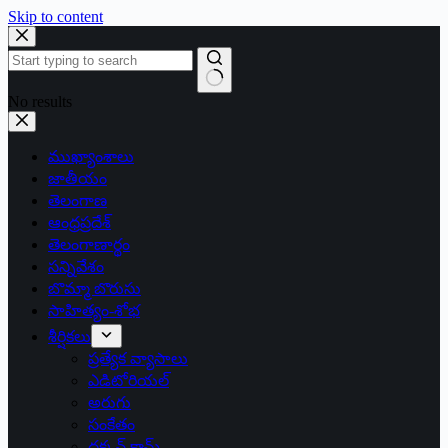
Skip to content
No results
ముఖ్యాంశాలు
జాతీయం
తెలంగాణ
ఆంధ్రప్రదేశ్
తెలంగాణార్థం
సన్నివేశం
బొమ్మా బొరుసు
సాహిత్యం-శోభ
శీర్షికలు
ప్రత్యేక వ్యాసాలు
ఎడిటోరియల్
అరుగు
సంకేతం
దక్కన్.కామ్