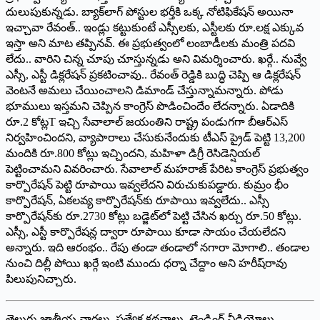
దులుపుకున్నడు. బ్యాక్‌లాగ్ పోస్టుల భర్తీకి ఒక్క నోటిఫికేషన్ అయినా
ఇచ్చావా రేవంత్.. ఇండ్లు కట్టుకుంటే ఎస్సీలకు, ఎస్టీలకు రూ.లక్ష ఎక్కువ
ఇస్తా అని మాట తప్పినవ్. ఈ ప్రభుత్వంలో లంబాడీలకు మంత్రి పదవి
లేదు.. వారిని చిన్న చూపు చూస్తున్నడు అని విమర్శించారు. ఖర్గే.. నువ్వే
ఎస్సీ, ఎస్టీ డిక్లరేషన్ ప్రకటించావు.. రేవంత్ రెడ్డికి బుద్ధి చెప్పి ఆ డిక్లరేషన్
వెంటనే అమలు చేయించాలని డిమాండ్ చేస్తున్నామన్నారు. పోడు
భూములు ఇస్తమని చెప్పిన కాంగ్రెస్ పొడించిందేం లేదన్నారు. ఏడాదికి
రూ.2 కోట్లT ఇచ్చి సేవాలాల్ జయంతిని రాష్ట్ర పండుగగా బీఆర్ఎస్
నిర్వహించిందని, వ్యాపారాలు చేసుకునేందుకు టీఎస్ ప్రైడ్ పెట్టి 13,200
మందికి రూ.800 కోట్లు ఇచ్చిందని, మహిళా డిగ్రీ రెసిడెన్షియల్
పెట్టించామని వివరించారు. సేవాలాల్ మహరాజ్ పేరిట కాంగ్రెస్ ప్రభుత్వం
కార్పొరేషన్ పెట్టి రూపాయి ఇవ్వలేదని విరుచుకుపడ్డారు. కుమ్రం భీం
కార్పొరేషన్, ఏకలవ్య కార్పొరేషన్‌కు రూపాయి ఇవ్వలేదు.. ఎస్సీ
కార్పొరేషన్‌కు రూ.2730 కోట్లు బడ్జెట్‌లో పెట్టి చేసిన ఖర్చు రూ.50 కోట్లు.
ఎస్సీ, ఎస్టీ కార్పొరేషన్ల ద్వారా రూపాయి కూడా సాయం చేయలేదని
అన్నారు. ఇది ఆరంభం.. రేపు తండా తండాలో నగారా మోగాలి.. తండాల
నుంచి దిల్లీ పోయి ఖర్గే ఇంటి ముందు ధర్నా చేద్దాం అని హరీష్‌రావు
పిలుపునిచ్చారు.
తెలుగు జాతీయ వార్తలు, ప్రత్యేక కథనాలు, ట్రెండింగ్ వీడియోలు