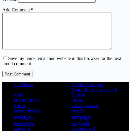
Add Comment
*
Save my name, email and website in this browser for the next
time I comment.
Post Comment
24 గంటలు
Balala Bharatham
Bharat jodo yatra special
Crime
English
entertainment
Shoba
Sports
Uncategorized
అంతర్జాతీయం
అరుగు
అవర్గీకృతం
ఆద్యాత్మికం
ఆధ్యాత్మికం
ఆంధ్రప్రదేశ్
ఆరోగ్య శ్రీ
ఎడిటోరియల్