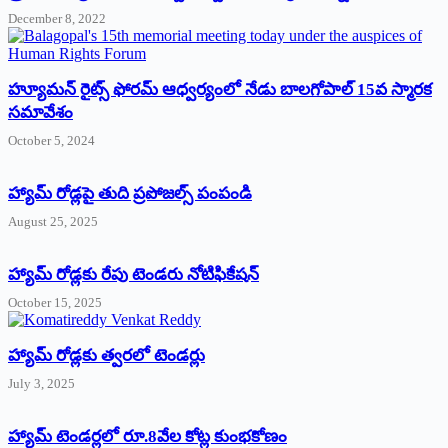
December 8, 2022
హ్యూమన్‌ రైట్స్‌ ఫోరమ్‌ ఆధ్వర్యంలో నేడు బాలగోపాల్‌ 15వ స్మారక
సమావేశం
October 5, 2024
హ్యామ్‌ రోడ్లపై తుది ప్రపోజల్స్‌ పంపండి
August 25, 2025
హ్యామ్‌ రోడ్లకు రేపు టెండరు నోటిఫికేషన్‌
October 15, 2025
హ్యామ్‌ రోడ్లకు త్వరలో టెండర్లు
July 3, 2025
హ్యామ్‌ ‌టెండర్లలో రూ.8వేల కోట్ల కుంభకోణం