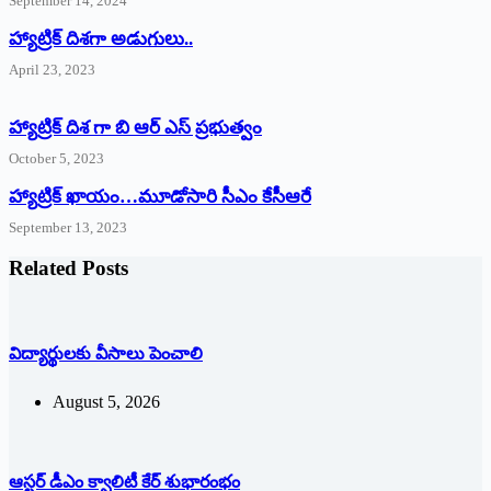
September 14, 2024
‌హ్యాట్రిక్‌ ‌దిశగా అడుగులు..
April 23, 2023
హ్యాట్రిక్ దిశ గా బి ఆర్ ఎస్ ప్రభుత్వం
October 5, 2023
హ్యాట్రిక్‌ ‌ఖాయం…మూడోసారి సీఎం కేసీఆరే
September 13, 2023
Related Posts
విద్యార్థులకు వీసాలు పెంచాలి
August 5, 2026
ఆస్టర్ డీఎం క్వాలిటీ కేర్ శుభారంభం