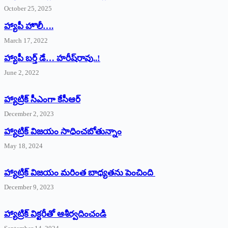
October 25, 2025
హ్యాపీ హొలీ….
March 17, 2022
హ్యాపీ బర్త్ ‌డే… హరీష్‌రావు..!
June 2, 2022
హ్యాట్రిక్‌ ‌సీఎంగా కేసీఆర్‌
December 2, 2023
హ్యాట్రిక్‌ విజయం సాధించబోతున్నాం
May 18, 2024
హ్యాట్రిక్ విజయం మరింత బాధ్యతను పెంచింది
December 9, 2023
హ్యాట్రిక్‌ ‌విక్టరీతో ఆశీర్వదించండి