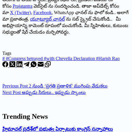
కోసం
Prajatantra
వెబ్‌సైట్ ను సందర్శించండి. తాజా అప్‌డేట్స్ కోసం
మా
X (Twitter)
,
Facebook
, WhatsApp ఛానల్ ను ఫాలో కండి.. అలాగే
మా ప్రజాతంత్ర,
యూట్యూబ్ చానల్
ను సబ్ స్క్రైబ్ చేసుకోండి.. మీ
అభిప్రాయాన్ని కామెంట్ రూపంలో పంచుకోండి. మీ స్నేహితులు, కుటుంబ
సభ్యులతో షేర్ చేయడం మర్చిపోవద్దు.
Tags
#
#Congress betrayed #with Chevella Declaration #Harish Rao
Previous
Post
2 నుండి ‘ప్రగతి ప్రణాళిక’ ముగింపు వేడుకలు
Next
Post
అప్పుడు సిరులు.. ఇప్పుడు స్కాంలు
Trending News
‌హ్రిమాచల్‌ ‌ప్రదేశ్‌లో పభుత్వ ఏర్పాటుకు కాంగ్రెస్‌ ‌సన్నాహాలు