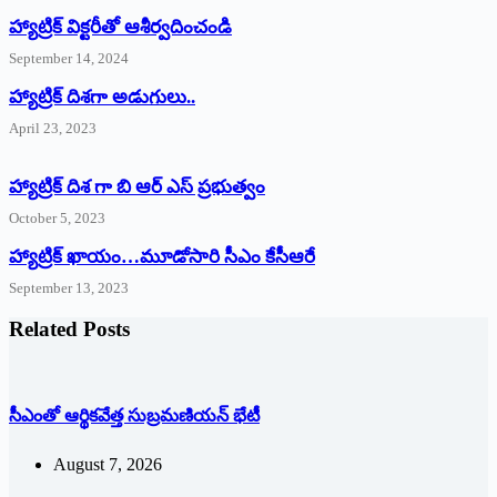
హ్యాట్రిక్‌ ‌విక్టరీతో ఆశీర్వదించండి
September 14, 2024
‌హ్యాట్రిక్‌ ‌దిశగా అడుగులు..
April 23, 2023
హ్యాట్రిక్ దిశ గా బి ఆర్ ఎస్ ప్రభుత్వం
October 5, 2023
హ్యాట్రిక్‌ ‌ఖాయం…మూడోసారి సీఎం కేసీఆరే
September 13, 2023
Related Posts
సీఎంతో ఆర్థికవేత్త సుబ్రమణియన్ భేటీ
August 7, 2026