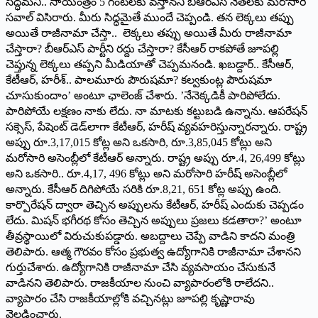
సిద్ధమని.. సాయంత్రం 5 గంటలకు వస్తానని బీఆర్‌ఎస్‌ ‌నేతలకు మరోసారి
సవాల్‌ ‌విసిరారు. మీరు సిద్ధమైతే ముందే చెప్పండి. తన లెక్కలు తప్పు
అయితే రాజీనామా చేస్తా.. లెక్కలు తప్పు అయితే మీరు రాజీనామా
చేస్తారా? బీఆర్‌ఎస్‌ ‌పార్టీని రద్దు చేస్తారా? కేసీఆర్‌ ‌రాకపోతే జూపల్లి
చెప్తున్న లెక్కలు తప్పని మీడియాతో చెప్పమనండి. ఖబడ్దార్‌.. ‌కేసీఆర్‌,
‌కేటీఆర్‌, ‌హరీశ్‌.. ‌పాలమూరు పౌరుషమా? కల్వకుంట్ల పౌరుషమా
చూసుకుందాం’ అంటూ ఛాలెంజ్‌ ‌చేశారు. ’నేనెక్కడికీ పారిపోలేదు.
పారిపోయే లక్షణం నాకు లేదు. నా మాటకు కట్టుబడి ఉన్నాను. ఆపరేషన్‌
‌సక్సెస్‌, ‌పేషెంట్‌ ‌డెడ్‌లాగా కేటీఆర్‌, ‌హరీష్‌ ‌వ్యవహరిస్తున్నారన్నారు. రాష్ట్ర
అప్పు రూ.3,17,015 కోట్ల అని ఒకసారి, రూ.3,85,045 కోట్లు అని
మరోసారి అసెంబ్లీలో కేటీఆర్‌ అన్నారు. రాష్ట్ర అప్పు రూ.4, 26,499 కోట్లు
అని ఒకసారి.. రూ.4,17, 496 కోట్లు అని మరోసారి హరీష్‌ అసెంబ్లీలో
అన్నారు. కేసీఆర్‌ ‌దిగిపోయే సరికి రూ.8,21, 651 కోట్ల అప్పు ఉంది.
కార్పొరేషన్‌ ‌ద్వారా తెచ్చిన అప్పులను కేటీఆర్‌, ‌హరీష్‌ ఎం‌దుకు చెప్పడం
లేదు. మిషన్‌ ‌భగీరథ కోసం తెచ్చిన అప్పులు ప్రజలు కడతారా?’ అంటూ
తీవ్రస్థాయిలో విరుచుకుపడ్డారు. అబద్దాలు చెప్పే వాడిని కాదని మంత్రి
తెలిపారు. ఆత్మ గౌరవం కోసం ప్రభుత్వ ఉద్యోగానికి రాజీనామా చేశానని
గుర్తుచేశారు. ఉద్యోగానికి రాజీనామా చేసి వ్యవసాయం చేసుకునే
వాడినని తెలిపారు. రాజకీయాల నుంచి వ్యాపారంలోకి రాలేదని..
వ్యాపారం చేసి రాజకీయాల్లోకి వచ్చినట్లు జూపల్లి కృష్ణారావు
వెల్లడించారు.