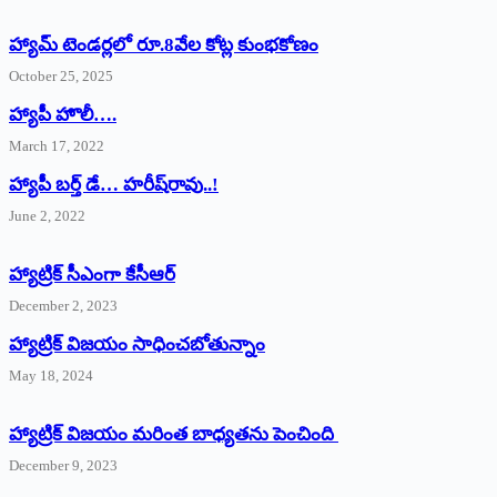
హ్యామ్‌ ‌టెండర్లలో రూ.8వేల కోట్ల కుంభకోణం
October 25, 2025
హ్యాపీ హొలీ….
March 17, 2022
హ్యాపీ బర్త్ ‌డే… హరీష్‌రావు..!
June 2, 2022
హ్యాట్రిక్‌ ‌సీఎంగా కేసీఆర్‌
December 2, 2023
హ్యాట్రిక్‌ విజయం సాధించబోతున్నాం
May 18, 2024
హ్యాట్రిక్ విజయం మరింత బాధ్యతను పెంచింది
December 9, 2023