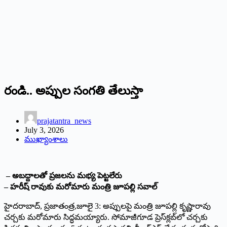
రండి.. అప్పుల సంగతి తేలుస్తా
prajatantra_news
July 3, 2026
ముఖ్యాంశాలు
– అబద్దాలతో ప్రజలను మభ్య పెట్టలేరు
– హరీష్‌ ‌రావుకు మరోమారు మంత్రి జూపల్లి సవాల్‌
‌హైదరాబాద్‌,‌ ప్రజాతంత్ర,జూలై 3: అప్పులపై మంత్రి జూపల్లి కృష్ణారావు
చర్చకు మరోమారు సిద్ధమయ్యారు. సోమాజీగూడ ప్రెస్‌క్లబ్‌లో చర్చకు