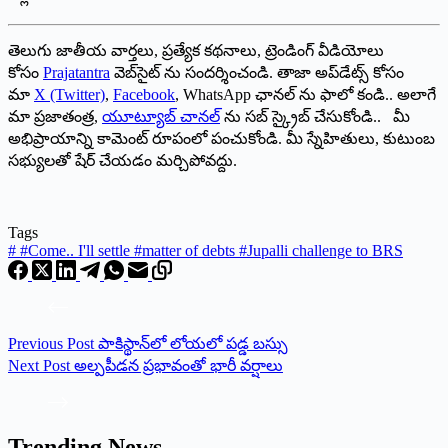
తెలుగు జాతీయ వార్తలు, ప్రత్యేక కథనాలు, ట్రెండింగ్ వీడియోలు
కోసం
Prajatantra
వెబ్‌సైట్ ను సందర్శించండి. తాజా అప్‌డేట్స్ కోసం
మా
X (Twitter)
,
Facebook
, WhatsApp ఛానల్ ను ఫాలో కండి.. అలాగే
మా ప్రజాతంత్ర,
యూట్యూబ్ చానల్
ను సబ్ స్క్రైబ్ చేసుకోండి.. మీ
అభిప్రాయాన్ని కామెంట్ రూపంలో పంచుకోండి. మీ స్నేహితులు, కుటుంబ
సభ్యులతో షేర్ చేయడం మర్చిపోవద్దు.
Tags
#
#Come.. I'll settle #matter of debts #Jupalli challenge to BRS
Previous
Post
పాకిస్థాన్‌లో లోయలో పడ్డ బస్సు
Next
Post
అల్పపీడన ప్రభావంతో భారీ వర్షాలు
Trending News