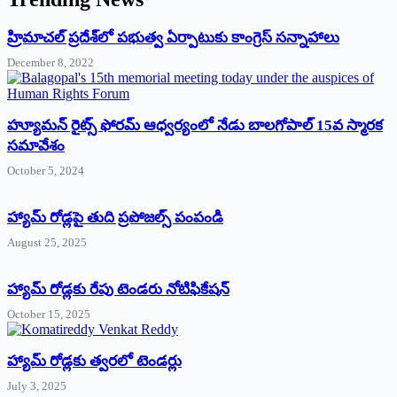
‌హ్రిమాచల్‌ ‌ప్రదేశ్‌లో పభుత్వ ఏర్పాటుకు కాంగ్రెస్‌ ‌సన్నాహాలు
December 8, 2022
హ్యూమన్‌ రైట్స్‌ ఫోరమ్‌ ఆధ్వర్యంలో నేడు బాలగోపాల్‌ 15వ స్మారక
సమావేశం
October 5, 2024
హ్యామ్‌ రోడ్లపై తుది ప్రపోజల్స్‌ పంపండి
August 25, 2025
హ్యామ్‌ రోడ్లకు రేపు టెండరు నోటిఫికేషన్‌
October 15, 2025
హ్యామ్‌ రోడ్లకు త్వరలో టెండర్లు
July 3, 2025