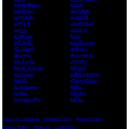
అంతర్జాతీయం
అరుగు
అవర్గీకృతం
ఆద్యాత్మికం
ఆధ్యాత్మికం
ఆంధ్రప్రదేశ్
ఆరోగ్య శ్రీ
ఎడిటోరియల్
ఎన్నారై
ఎలమంద
కవితా శాల
క్రీడలు
క్లాస్ రూమ్
ఖుల్లమ్ ఖుల్లా
గెస్ట్ ఎడిటర్
జాతీయం
తెలంగాణ
తెలంగాణార్థం
దక్కన్.కామ్
పాలిటిక్స్
పీపుల్స్ ‌మీడియా
పెన్ డ్రైవ్
ప్రచురణలు
ప్రత్యేక వ్యాసాలు
బిజినెస్
బొమ్మా బొరుసు
ముఖ్యాంశాలు
శీర్షికలు
సంకేతం
సన్నివేశం
సాహిత్యం-శోభ
సిల్ సిల
Copyright © 2026 - Prajatantra
Terms & Conditions
Shipping Policy
Refund Policy
Privacy Policy
About Us
Contact Us