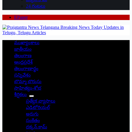
24 గంటలు
EPaper
ముఖ్యాంశాలు
జాతీయం
తెలంగాణ
ఆంధ్రప్రదేశ్
తెలంగాణార్థం
సన్నివేశం
బొమ్మా బొరుసు
సాహిత్యం-శోభ
శీర్షికలు
ప్రత్యేక వ్యాసాలు
ఎడిటోరియల్
అరుగు
సంకేతం
దక్కన్.కామ్