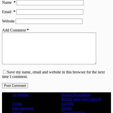
Name
*
Email
*
Website
Add Comment
*
Save my name, email and website in this browser for the next
time I comment.
Post Comment
24 గంటలు
Balala Bharatham
Bharat jodo yatra special
Crime
English
entertainment
Shoba
Sports
Uncategorized