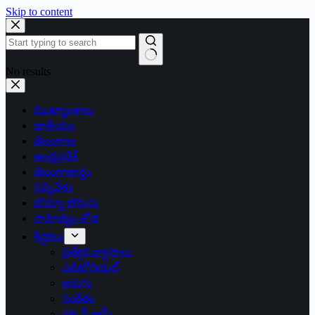
Skip to content
No results
ముఖ్యాంశాలు
జాతీయం
తెలంగాణ
ఆంధ్రప్రదేశ్
తెలంగాణార్థం
సన్నివేశం
బొమ్మా బొరుసు
సాహిత్యం-శోభ
శీర్షికలు
ప్రత్యేక వ్యాసాలు
ఎడిటోరియల్
అరుగు
సంకేతం
దక్కన్.కామ్