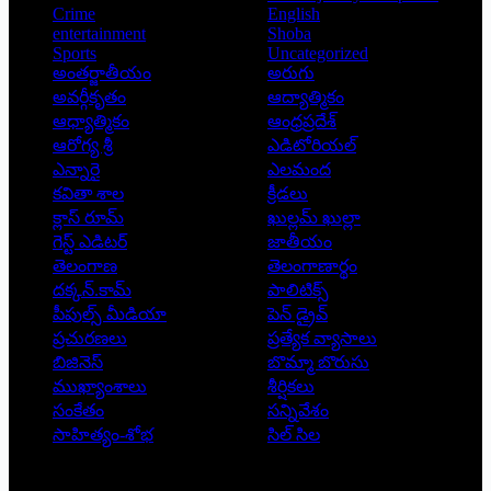
Crime
English
entertainment
Shoba
Sports
Uncategorized
అంతర్జాతీయం
అరుగు
అవర్గీకృతం
ఆద్యాత్మికం
ఆధ్యాత్మికం
ఆంధ్రప్రదేశ్
ఆరోగ్య శ్రీ
ఎడిటోరియల్
ఎన్నారై
ఎలమంద
కవితా శాల
క్రీడలు
క్లాస్ రూమ్
ఖుల్లమ్ ఖుల్లా
గెస్ట్ ఎడిటర్
జాతీయం
తెలంగాణ
తెలంగాణార్థం
దక్కన్.కామ్
పాలిటిక్స్
పీపుల్స్ ‌మీడియా
పెన్ డ్రైవ్
ప్రచురణలు
ప్రత్యేక వ్యాసాలు
బిజినెస్
బొమ్మా బొరుసు
ముఖ్యాంశాలు
శీర్షికలు
సంకేతం
సన్నివేశం
సాహిత్యం-శోభ
సిల్ సిల
Copyright © 2026 - Prajatantra