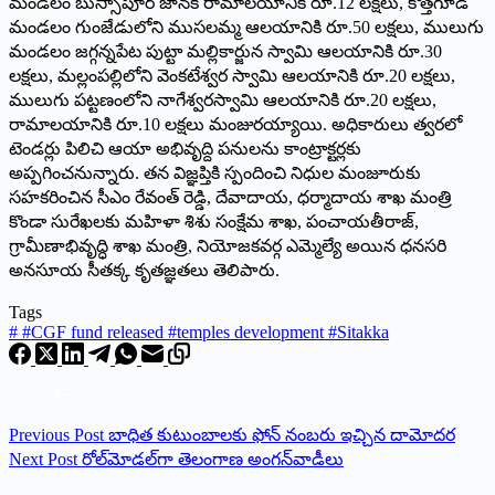
మండలం బుస్సాపూర్‌ జానకి రామాలయానికి రూ.12 లక్షలు, కొత్తగూడ
మండలం గుంజేడులోని ముసలమ్మ ఆలయానికి రూ.50 లక్షలు, ములుగు
మండలం జగ్గన్నపేట పుట్టా మల్లికార్జున స్వామి ఆలయానికి రూ.30
లక్షలు, మల్లంపల్లిలోని వెంకటేశ్వర స్వామి ఆలయానికి రూ.20 లక్షలు,
ములుగు పట్టణంలోని నాగేశ్వరస్వామి ఆలయానికి రూ.20 లక్షలు,
రామాలయానికి రూ.10 లక్షలు మంజురయ్యాయి. అధికారులు త్వరలో
టెండర్లు పిలిచి ఆయా అభివృద్ది పనులను కాంట్రాక్టర్లకు
అప్పగించనున్నారు. తన విజ్ఞప్తికి స్పందించి నిధుల మంజూరుకు
సహకరించిన సీఎం రేవంత్‌ రెడ్డి, దేవాదాయ, ధర్మాదాయ శాఖ మంత్రి
కొండా సురేఖలకు మహిళా శిశు సంక్షేమ శాఖ, పంచాయతీరాజ్‌,
గ్రామీణాభివృద్ధి శాఖ మంత్రి, నియోజకవర్గ ఎమ్మెల్యే అయిన ధనసరి
అనసూయ సీతక్క కృతజ్ఞతలు తెలిపారు.
Tags
#
#CGF fund released #temples development #Sitakka
Previous
Post
బాధిత కుటుంబాలకు ఫోన్‌ నంబరు ఇచ్చిన దామోదర
Next
Post
రోల్‌మోడల్‌గా తెలంగాణ అంగన్‌వాడీలు