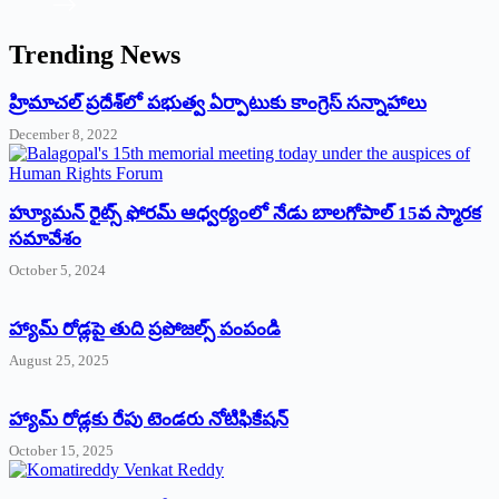
Trending News
‌హ్రిమాచల్‌ ‌ప్రదేశ్‌లో పభుత్వ ఏర్పాటుకు కాంగ్రెస్‌ ‌సన్నాహాలు
December 8, 2022
హ్యూమన్‌ రైట్స్‌ ఫోరమ్‌ ఆధ్వర్యంలో నేడు బాలగోపాల్‌ 15వ స్మారక
సమావేశం
October 5, 2024
హ్యామ్‌ రోడ్లపై తుది ప్రపోజల్స్‌ పంపండి
August 25, 2025
హ్యామ్‌ రోడ్లకు రేపు టెండరు నోటిఫికేషన్‌
October 15, 2025