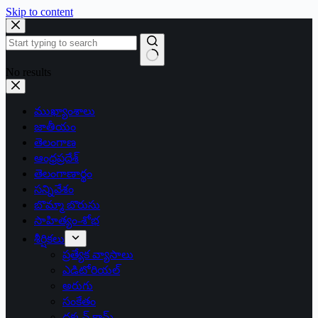
Skip to content
No results
ముఖ్యాంశాలు
జాతీయం
తెలంగాణ
ఆంధ్రప్రదేశ్
తెలంగాణార్థం
సన్నివేశం
బొమ్మా బొరుసు
సాహిత్యం-శోభ
శీర్షికలు
ప్రత్యేక వ్యాసాలు
ఎడిటోరియల్
అరుగు
సంకేతం
దక్కన్.కామ్