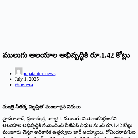
ములుగు ఆలయాల అభివృద్ధికి రూ.1.42 కోట్లు
prajatantra_news
July 1, 2025
తెలంగాణ
మంత్రి సీతక్క విజ్ఞప్తితో మంజూరైన నిధులు
హైదరాబాద్‌, ప్రజాతంత్ర, జూలై 1: ములుగు నియోజకవర్గంలోని
ఆలయాల అభివృద్ధికి సంబంధించి సీజీఎఫ్‌ నిధుల నుంచి రూ.1.42 కోట్లు
మంజూరు చేస్తూ అధికారిక ఉత్తర్వులు జారీ అయ్యాయి. గోవిందరావుపేట