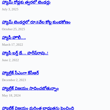
హ్యామ్‌ రోడ్లకు త్వరలో టెండర్లు
July 3, 2025
హ్యామ్‌ ‌టెండర్లలో రూ.8వేల కోట్ల కుంభకోణం
October 25, 2025
హ్యాపీ హొలీ….
March 17, 2022
హ్యాపీ బర్త్ ‌డే… హరీష్‌రావు..!
June 2, 2022
హ్యాట్రిక్‌ ‌సీఎంగా కేసీఆర్‌
December 2, 2023
హ్యాట్రిక్‌ విజయం సాధించబోతున్నాం
May 18, 2024
హ్యాట్రిక్ విజయం మరింత బాధ్యతను పెంచింది