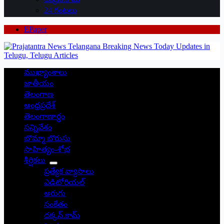
24 గంటలు
EPaper
ముఖ్యాంశాలు
జాతీయం
తెలంగాణ
ఆంధ్రప్రదేశ్
తెలంగాణార్థం
సన్నివేశం
బొమ్మా బొరుసు
సాహిత్యం-శోభ
శీర్షికలు
ప్రత్యేక వ్యాసాలు
ఎడిటోరియల్
అరుగు
సంకేతం
దక్కన్.కామ్