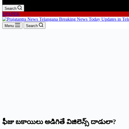
Search
EPAPER
Menu
Search
ఫీజు బకాయిలు అడిగితే విజిలెన్స్ ‌దాడులా?