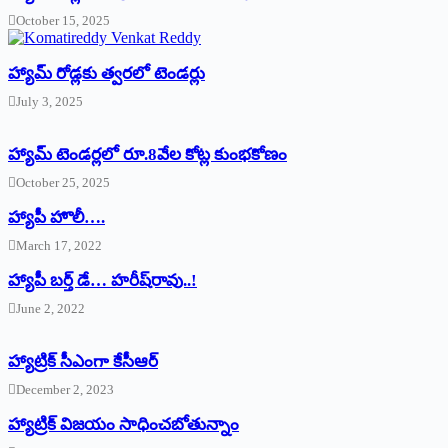
October 15, 2025
హ్యామ్‌ రోడ్లకు త్వరలో టెండర్లు
July 3, 2025
హ్యామ్‌ ‌టెండర్లలో రూ.8వేల కోట్ల కుంభకోణం
October 25, 2025
హ్యాపీ హొలీ….
March 17, 2022
హ్యాపీ బర్త్ ‌డే… హరీష్‌రావు..!
June 2, 2022
హ్యాట్రిక్‌ ‌సీఎంగా కేసీఆర్‌
December 2, 2023
హ్యాట్రిక్‌ విజయం సాధించబోతున్నాం