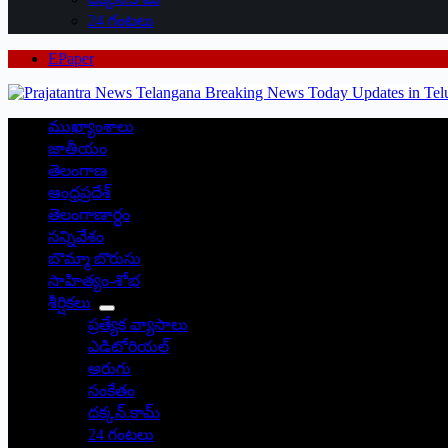
24 గంటలు
EPaper
ముఖ్యాంశాలు
జాతీయం
తెలంగాణ
ఆంధ్రప్రదేశ్
తెలంగాణార్థం
సన్నివేశం
బొమ్మా బొరుసు
సాహిత్యం-శోభ
శీర్షికలు
ప్రత్యేక వ్యాసాలు
ఎడిటోరియల్
అరుగు
సంకేతం
దక్కన్.కామ్
24 గంటలు