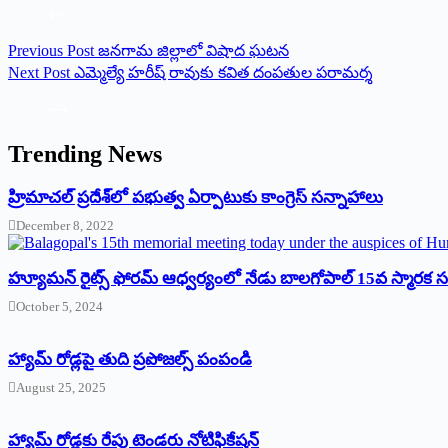
Previous
Post
జనగామ జిల్లాలో విషాద ఘటన
Next
Post
ఎమ్మెల్యే హరీష్‌ ‌రావుకు కవిత దంపతుల పరామర్శ
Trending News
‌హ్రిమాచల్‌ ‌ప్రదేశ్‌లో పభుత్వ ఏర్పాటుకు కాంగ్రెస్‌ ‌సన్నాహాలు
December 8, 2022
హ్యూమన్‌ రైట్స్‌ ఫోరమ్‌ ఆధ్వర్యంలో నేడు బాలగోపాల్‌ 15వ స్మారక
October 5, 2024
హ్యామ్‌ రోడ్లపై తుది ప్రపోజల్స్‌ పంపండి
August 25, 2025
హ్యామ్‌ రోడ్లకు రేపు టెండరు నోటిఫికేషన్‌