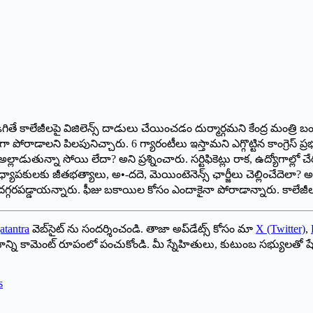
ు అడిగితే కాలేజీలపై విజిలెన్స్ ‌దాడులు చేయించడం దుర్మార్గమని కేంద్ర మ
రాడాలని పిలపునిచ్చారు. 6 గ్యారంటీలు ఇస్తామని ఎగ్గొట్టిన కాంగ్రెస్‌ ‌ప్రభ
్లాడుతున్నా సోయి లేదా? అని ప్రశ్నించారు. సర్టిఫికెట్లు రాక, ఉద్యోగాల్ల
యాపకులకు జీతభత్యాలు, అ•-దదె, మెయింటెనెన్స్ ‌ఛార్జీలు చెల్లించేదెలా? అని
ులు దగ్గరపడ్డాయన్నారు. ఫీజు బకాయిల కోసం ఎందాకైనా పోరాడాన్నారు. కాలేజీలు,
atantra
వెబ్‌సైట్ ను సందర్శించండి. తాజా అప్‌డేట్స్ కోసం మా
X (Twitter)
,
ాయాన్ని కామెంట్ రూపంలో పంచుకోండి. మీ స్నేహితులు, కుటుంబ సభ్యులతో ష
s