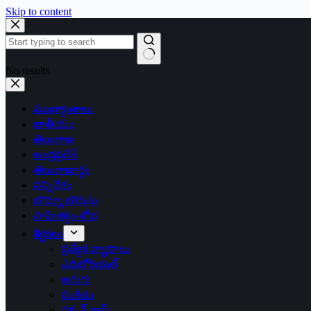
Skip to content
No results
ముఖ్యాంశాలు
జాతీయం
తెలంగాణ
ఆంధ్రప్రదేశ్
తెలంగాణార్థం
సన్నివేశం
బొమ్మా బొరుసు
సాహిత్యం-శోభ
శీర్షికలు
ప్రత్యేక వ్యాసాలు
ఎడిటోరియల్
అరుగు
సంకేతం
దక్కన్.కామ్