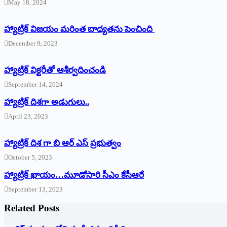
May 18, 2024
హ్యాట్రిక్ విజయం మరింత బాధ్యతను పెంచింది
December 9, 2023
హ్యాట్రిక్‌ ‌విక్టరీతో ఆశీర్వదించండి
September 14, 2024
‌హ్యాట్రిక్‌ ‌దిశగా అడుగులు..
April 23, 2023
హ్యాట్రిక్ దిశ గా బి ఆర్ ఎస్ ప్రభుత్వం
October 5, 2023
హ్యాట్రిక్‌ ‌ఖాయం…మూడోసారి సీఎం కేసీఆరే
September 13, 2023
Related Posts