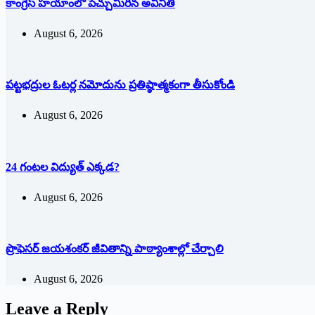
కాంగ్రెస్ హయాంలో పెచ్చుమీరిన అవినీతి
August 6, 2026
పట్టభద్రుల ఓటర్ల నమోదును ప్రతిష్ఠాత్మకంగా తీసుకోండి
August 6, 2026
24 గంటల విద్యుత్ ఎక్కడ?
August 6, 2026
ప్రొఫెసర్ జయశంకర్ జీవితాన్ని పాఠ్యాంశాల్లో చేర్చాలి
August 6, 2026
Leave a Reply