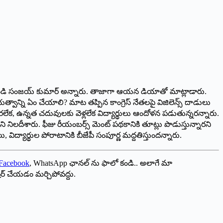
ంత్రి బండి సంజయ్‌ ‌కుమార్‌ అన్నారు. తాజాగా ఆయన డియాతో మాట్లాడారు.
ుత్వాన్ని ఏం చేయాలి? మాట తప్పిన కాంగ్రెస్‌ ‌నేతలపై విజిలెన్స్ ‌దాడులు
ో చేరలేక, ఉన్నత చదువులకు వెళ్లలేక విద్యార్థులు ఆందోళన పడుతున్నరన్నారు.
 నిలదీశారు. ఫీజు రీయంబర్స్ ‌మెంట్‌ ‌పథకానికి తూట్లు పొడుస్తున్నారని
 విద్యార్థుల పోరాటానికి బీజేపీ సంపూర్ణ మద్దతిస్తుందన్నారు.
Facebook
, WhatsApp ఛానల్ ను ఫాలో కండి.. అలాగే మా
ేర్ చేయడం మర్చిపోవద్దు.