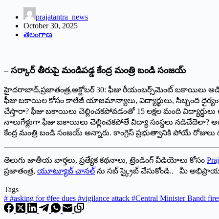
prajatantra_news
October 30, 2025
తెలంగాణ
– సర్కార్‌ ‌తీరుపై మండిపడ్డ కేంద్ర మంత్రి బండి సంజయ్‌
‌హైదరాబాద్‌,‌ప్రజాతంత్ర,అక్టోబర్‌ 30: ‌ఫీజు రీయంబర్స్‌మెంట్‌ ‌బకాయిల
ఫీజు బకాయిల కోసం కాలేజీ యాజమాన్యాలు, విద్యార్థులు, సిబ్బంది ధైర్యంగా పో
చేస్తారా? ఫీజు బకాయిలు చెల్లించకపోవడంతో 15 లక్షల మంది విద్యార్థులు అల
నాలుగేళ్లుగా ఫీజు బకాయిలు చెల్లించకపోతే విద్యా సంస్థలు నడిచేదెలా? అధ్
కేంద్ర మంత్రి బండి సంజయ్‌ అన్నారు. కాంగ్రెస్‌ ‌ప్రభుత్వానికి పోయే రోజ
తెలుగు జాతీయ వార్తలు, ప్రత్యేక కథనాలు, ట్రెండింగ్ వీడియోలు కోసం
Praj
ప్రజాతంత్ర,
యూట్యూబ్ చానల్
ను సబ్ స్క్రైబ్ చేసుకోండి.. మీ అభిప్ర
Tags
#
#asking for #fee dues #vigilance attack #Central Minister Bandi fire