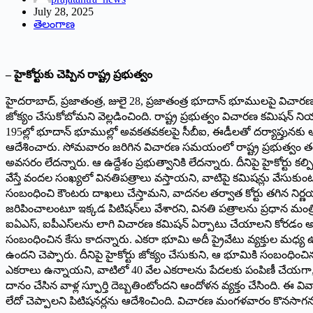
July 28, 2025
తెలంగాణ
– హైకోర్టుకు చెప్పిన రాష్ట్ర ప్రభుత్వం
హైదరాబాద్, ప్రజాతంత్ర, జులై 28, ప్రజాతంత్ర భూదాన్‌ భూములపై విచారణ క
జోక్యం చేసుకోబోమని వెల్లడించింది. రాష్ట్ర ప్రభుత్వం విచారణ కమిషన్
195ల్లో భూదాన్‌ భూముల్లో అవకతవకలపై సీబీఐ, ఈడీలతో దర్యాప్తునకు ఆదే
ఆదేశించారు. సోమవారం జరిగిన విచారణ సమయంలో రాష్ట్ర ప్రభుత్వం తరఫున 
అవసరం లేదన్నారు. ఆ ఉద్దేశం ప్రభుత్వానికి లేదన్నారు. దీనిపై హైకోర్టు కల
వేస్తే వందల సంఖ్యలో వినతిపత్రాలు వస్తాయని, వాటిపై కమిషన్లు వేసుకుంట
సంబంధించి కౌంటరు దాఖలు చేస్తామని, వాదనల తర్వాత కోర్టు తగిన నిర్
జరిపించాలంటూ ఇక్కడ పిటిషన్‌లు వేశారని, వినతి పత్రాలను ప్రధాన మంత్రిక
ఐఏఎస్, ఐపీఎస్‌లను లాగి విచారణ కమిషన్‌ ఏర్పాటు చేయాలని కోరడం అన్
సంబంధించిన కేసు కాదన్నారు. ఎకరా భూమి అదీ ప్రైవేటు వ్యక్తుల మధ్య 
ఉందని చెప్పారు. దీనిపై హైకోర్టు జోక్యం చేసుకుని, ఆ భూమికి సంబంధించి
ఎకరాలు ఉన్నాయని, వాటిలో 40 వేల ఎకరాలను పేదలకు పంపిణీ చేయగా, వా
దానం చేసిన వాళ్ల స్ఫూర్తి దెబ్బతింటోందని ఆందోళన వ్యక్తం చేసింది. ఈ
లేదో చెప్పాలని పిటిషనర్లను ఆదేశించింది. విచారణ మంగళవారం కొనసాగన