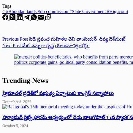
Tags
#
#Bhoodan lands #no commission #State Government #Highcourt
Previous
Post
‌ఫిడే ప్రపంచ మహిళల చెస్‌ ‌ఛాంపియన్‌ దివ్య దేశ్‌ముఖ్‌
Next
Post
మేక చన్నుగా కృష్ణ యాజమాన్య బోర్డు!
Trending News
‌హ్రిమాచల్‌ ‌ప్రదేశ్‌లో పభుత్వ ఏర్పాటుకు కాంగ్రెస్‌ ‌సన్నాహాలు
December 8, 2022
హ్యూమన్‌ రైట్స్‌ ఫోరమ్‌ ఆధ్వర్యంలో నేడు బాలగోపాల్‌ 15వ స్మారక
October 5, 2024