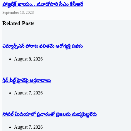
హ్యాట్రిక్‌ ‌ఖాయం…మూడోసారి సీఎం కేసీఆరే
September 13, 2023
Related Posts
ఎమ్మార్పీఎస్ పోరాట ఫలితమే ఆరోగ్యశ్రీ పథకం
August 8, 2026
గ్రీన్ ఫీల్డ్ హైవేపై ఆర్తనాదాలు
August 7, 2026
సోషల్‌ ‌మీడియాలో ప్రచారంతో ప్రజలను మభ్యపెట్టలేరు
August 7, 2026