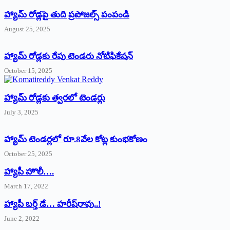
హ్యామ్‌ రోడ్లపై తుది ప్రపోజల్స్‌ పంపండి
August 25, 2025
హ్యామ్‌ రోడ్లకు రేపు టెండరు నోటిఫికేషన్‌
October 15, 2025
హ్యామ్‌ రోడ్లకు త్వరలో టెండర్లు
July 3, 2025
హ్యామ్‌ ‌టెండర్లలో రూ.8వేల కోట్ల కుంభకోణం
October 25, 2025
హ్యాపీ హొలీ….
March 17, 2022
హ్యాపీ బర్త్ ‌డే… హరీష్‌రావు..!
June 2, 2022