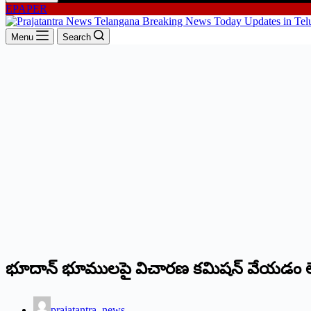
EPAPER
Menu
Search
భూదాన్‌ భూములపై విచారణ కమిషన్‌ వేయడం ల
prajatantra_news