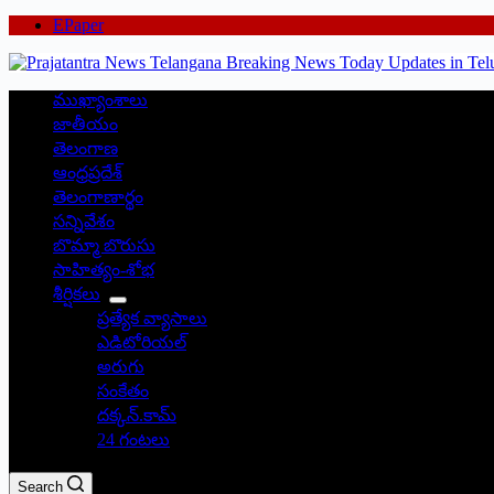
EPaper
ముఖ్యాంశాలు
జాతీయం
తెలంగాణ
ఆంధ్రప్రదేశ్
తెలంగాణార్థం
సన్నివేశం
బొమ్మా బొరుసు
సాహిత్యం-శోభ
శీర్షికలు
ప్రత్యేక వ్యాసాలు
ఎడిటోరియల్
అరుగు
సంకేతం
దక్కన్.కామ్
24 గంటలు
Search