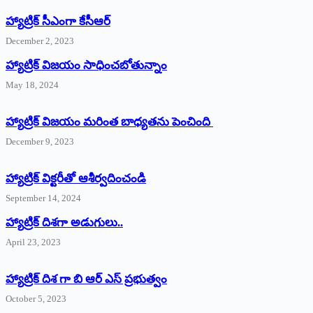
హ్యాట్రిక్‌ ‌సీఎంగా కేసీఆర్‌
December 2, 2023
హ్యాట్రిక్‌ విజయం సాధించబోతున్నాం
May 18, 2024
హ్యాట్రిక్ విజయం మరింత బాధ్యతను పెంచింది
December 9, 2023
హ్యాట్రిక్‌ ‌విక్టరీతో ఆశీర్వదించండి
September 14, 2024
‌హ్యాట్రిక్‌ ‌దిశగా అడుగులు..
April 23, 2023
హ్యాట్రిక్ దిశ గా బి ఆర్ ఎస్ ప్రభుత్వం
October 5, 2023