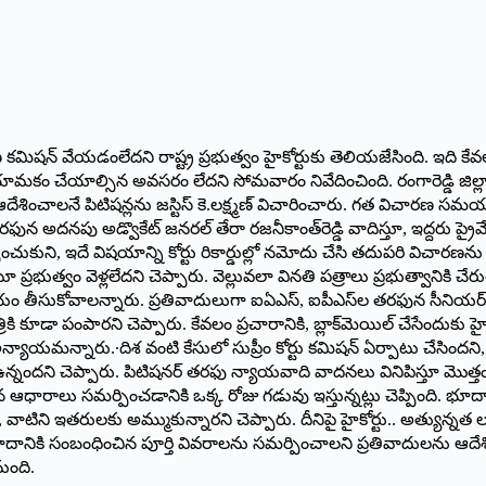
మిషన్‌ వేయడంలేదని రాష్ట్ర ప్రభుత్వం హైకోర్టుకు తెలియజేసింది. ఇది కేవ
‌ నియామకం చేయాల్సిన అవసరం లేదని సోమవారం నివేదించింది. రంగారెడ్డి జి
శించాలనే పిటిషన్లను జస్టిస్‌ కె.లక్ష్మణ్‌ విచారించారు. గత విచారణ సమ
అదనపు అడ్వొకేట్‌ జనరల్‌ తేరా రజనీకాంత్‌రెడ్డి వాదిస్తూ, ఇద్దరు ప్రై
్పించుకుని, ఇదే విషయాన్ని కోర్టు రికార్డుల్లో నమోదు చేసి తదుపరి విచారణను
ూ ప్రభుత్వం వెళ్లలేదని చెప్పారు. వెల్లువలా వినతి పత్రాలు ప్రభుత్వానిక
ణయం తీసుకోవాలన్నారు. ప్రతివాదులుగా ఐఏఎస్, ఐపీఎస్‌ల తరఫున సీనియర్‌
ి కూడా పంపారని చెప్పారు. కేవలం ప్రచారానికి, బ్లాక్‌మెయిల్‌ చేసేందుకు 
యాయమన్నారు.∙దిశ వంటి కేసులో సుప్రీం కోర్టు కమిషన్‌ ఏర్పాటు చేసిం
ఉన్నందని చెప్పారు. పిటిషనర్‌ తరఫు న్యాయవాది వాదనలు వినిపిస్తూ మొత్
న ఆధారాలు సమర్పించడానికి ఒక్క రోజు గడువు ఇస్తున్నట్లు చెప్పింది. భూద
టిని ఇతరులకు అమ్ముకున్నారని చెప్పారు. దీనిపై హైకోర్టు.. అత్యున్న
 వివాదానికి సంబంధించిన పూర్తి వివరాలను సమర్పించాలని ప్రతివాదులను ఆదే
ుంది.