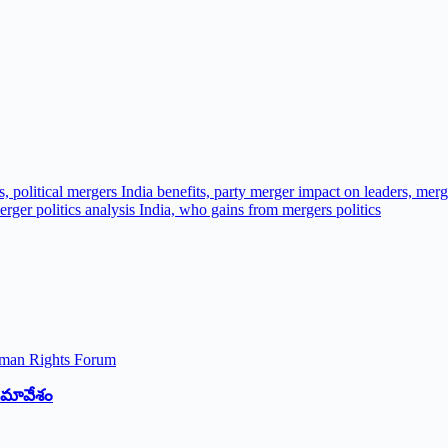
 సమావేశం