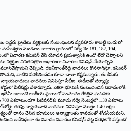
లం ఇద్దరు ప్రైవేటు వ్యక్తులకు సంబంధించిన వ్యవహారం కాబట్టి ఇందులో
ల్లా మహేశ్వరం మండలం నాగారం గ్రామంలో సర్వే నెం.181, 182, 194,
యంలో విచారణ కమిషన్‌ వేసే యోచన ప్రభుత్వానికి ఉందో లేదో చెప్పాలని
వేటు వ్యక్తుల వినతిపత్రాల ఆధారంగా విచారణ కమిషన్‌ వేయాల్సిన
 మూసివేస్తామని చెప్పింది. రజనీకాంత్‌రెడ్డి వాదనలు కొనసాగిస్తూ, కమిషన్‌
ి చేరుతాయని, వాటిని పరిశీలించడం కూడా చాలా కష్టమన్నారు. ఈ కేసుకు
 న్యాయవాదులు వాదనలు వినిపిస్తూ సీబీఐ, ఈడీలతో దర్యాప్తు
హైకోర్టులో పిటిషన్లు వేశారన్నారు. ఎకరా భూమికి సంబంధించిన వివాదంలోకి
దని, ఇదేమీ అలాంటి జాతీయ స్థాయిలో సంచలనం రేకెత్తిన ఘటనకు
తం 700 ఎకరాలుండగా పిటిషనర్‌కు మూడు సర్వే నెంబర్లలో 1.30 ఎకరాలు
ాన్‌బోర్డు తరఫు న్యాయవాది వాదనలు వినిపిస్తూ మొత్తం 1.40 లక్షల
త లక్ష్యంతో దానం చేసిన భూములు అన్యాక్రాంతం కావడంతో శోచనీయమని,
శించింది అదేవిధంగా ఈ వివాదం విచారణ కమిషన్‌ చట్ట పరిధిలోకి వస్తుందో