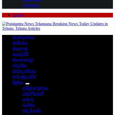
24 గంటలు
EPaper
ముఖ్యాంశాలు
జాతీయం
తెలంగాణ
ఆంధ్రప్రదేశ్
తెలంగాణార్థం
సన్నివేశం
బొమ్మా బొరుసు
సాహిత్యం-శోభ
శీర్షికలు
ప్రత్యేక వ్యాసాలు
ఎడిటోరియల్
అరుగు
సంకేతం
దక్కన్.కామ్