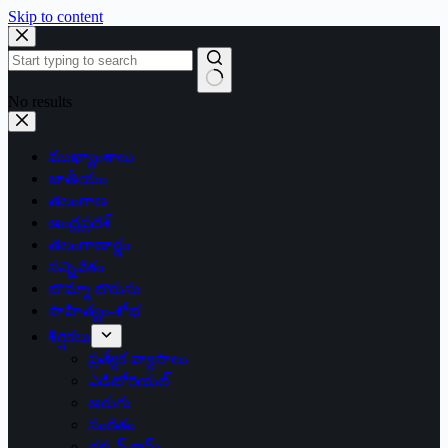
Skip to content
No results
ముఖ్యాంశాలు
జాతీయం
తెలంగాణ
ఆంధ్రప్రదేశ్
తెలంగాణార్థం
సన్నివేశం
బొమ్మా బొరుసు
సాహిత్యం-శోభ
శీర్షికలు
ప్రత్యేక వ్యాసాలు
ఎడిటోరియల్
అరుగు
సంకేతం
దక్కన్.కామ్