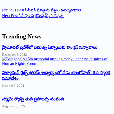
Previous
Post
సీసీఐకి మాత్రమే పత్తిని అమ్ముకోవాలి
Next
Post
పీసీ ఘోష్‌ ‌కమిషన్‌పై పిటిష‌న్లు
Trending News
‌హ్రిమాచల్‌ ‌ప్రదేశ్‌లో పభుత్వ ఏర్పాటుకు కాంగ్రెస్‌ ‌సన్నాహాలు
December 8, 2022
హ్యూమన్‌ రైట్స్‌ ఫోరమ్‌ ఆధ్వర్యంలో నేడు బాలగోపాల్‌ 15వ స్మారక
సమావేశం
October 5, 2024
హ్యామ్‌ రోడ్లపై తుది ప్రపోజల్స్‌ పంపండి
August 25, 2025