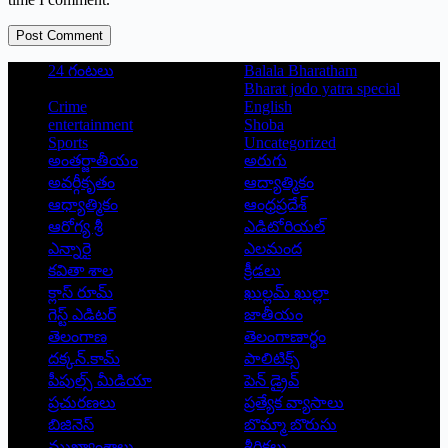
Post Comment
24 గంటలు
Balala Bharatham
Bharat jodo yatra special
Crime
English
entertainment
Shoba
Sports
Uncategorized
అంతర్జాతీయం
అరుగు
అవర్గీకృతం
ఆద్యాత్మికం
ఆధ్యాత్మికం
ఆంధ్రప్రదేశ్
ఆరోగ్య శ్రీ
ఎడిటోరియల్
ఎన్నారై
ఎలమంద
కవితా శాల
క్రీడలు
క్లాస్ రూమ్
ఖుల్లమ్ ఖుల్లా
గెస్ట్ ఎడిటర్
జాతీయం
తెలంగాణ
తెలంగాణార్థం
దక్కన్.కామ్
పాలిటిక్స్
పీపుల్స్ ‌మీడియా
పెన్ డ్రైవ్
ప్రచురణలు
ప్రత్యేక వ్యాసాలు
బిజినెస్
బొమ్మా బొరుసు
ముఖ్యాంశాలు
శీర్షికలు