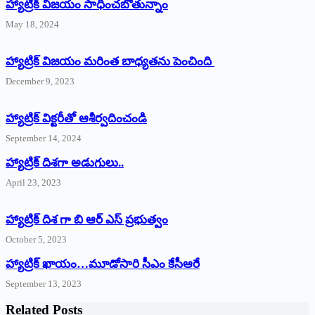
హ్యాట్రిక్‌ విజయం సాధించబోతున్నాం
May 18, 2024
హ్యాట్రిక్ విజయం మరింత బాధ్యతను పెంచింది
December 9, 2023
హ్యాట్రిక్‌ ‌విక్టరీతో ఆశీర్వదించండి
September 14, 2024
‌హ్యాట్రిక్‌ ‌దిశగా అడుగులు..
April 23, 2023
హ్యాట్రిక్ దిశ గా బి ఆర్ ఎస్ ప్రభుత్వం
October 5, 2023
హ్యాట్రిక్‌ ‌ఖాయం…మూడోసారి సీఎం కేసీఆరే
September 13, 2023
Related Posts