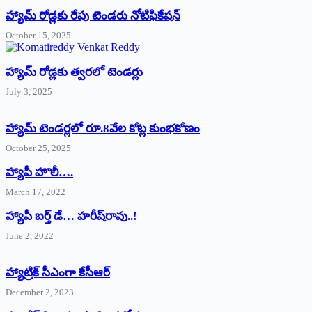
హ్యామ్‌ రోడ్లకు రేపు టెండరు నోటిఫికేషన్‌
October 15, 2025
హ్యామ్‌ రోడ్లకు త్వరలో టెండర్లు
July 3, 2025
హ్యామ్‌ ‌టెండర్లలో రూ.8వేల కోట్ల కుంభకోణం
October 25, 2025
హ్యాపీ హొలీ….
March 17, 2022
హ్యాపీ బర్త్ ‌డే… హరీష్‌రావు..!
June 2, 2022
హ్యాట్రిక్‌ ‌సీఎంగా కేసీఆర్‌
December 2, 2023