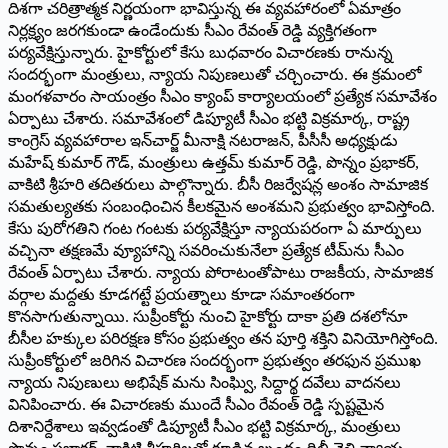
దిశగా చరిత్రాత్మక నిర్ణయంగా భావిస్తున్న ఈ వ్యవహారంలో ఏమాత్రం
నిర్లక్ష్యం జరగకుండా ఉండేందుకు సీఎం రేవంత్‌ ‌రెడ్డి వ్యక్తిగతంగా
పర్యవేక్షిస్తున్నారు. హైకోర్టులో కేసు బుధవారం విచారణకు రానున్న
సందర్భంగా మంత్రులు, న్యాయ నిపుణలుతో చర్చించారు. ఈ క్రమంలో
మంగళవారం సాయంత్రం సీఎం క్యాంప్‌ ‌కార్యాలయంలో ప్రత్యేక సమావేశం
ఏర్పాటు చేశారు. సమావేశంలో డిప్యూటీ సీఎం భట్టి విక్రమార్క, రాష్ట్ర
కాంగ్రెస్‌ ‌వ్యవహారాల ఇన్‌చార్జ్ ‌మీనాక్షి నటరాజన్‌, ‌పీసీసీ అధ్యక్షుడు
మహేష్‌ ‌కుమార్‌ ‌గౌడ్‌, ‌మంత్రులు ఉత్తమ్‌ ‌కుమార్‌ ‌రెడ్డి, పొన్నం ప్రభాకర్‌,
‌వాకిటి శ్రీహరి తదితరులు పాల్గొన్నారు. బీసీ రిజర్వేషన్ల అంశం సామాజిక
సమతుల్యతకు సంబంధించిన కీలకమైన అంశమని ప్రభుత్వం భావిస్తోంది.
కేసు పురోగతిని గంట గంటకు పర్యవేక్షిస్తూ న్యాయపరంగా ఏ మార్పులు
వచ్చినా తక్షణమే వ్యూహాన్ని సవరించుకునేలా ప్రత్యేక టీమ్‌ను సీఎం
రేవంత్‌ ఏర్పాటు చేశారు. న్యాయ పోరాటంతోపాటు రాజకీయ, సామాజిక
వర్గాల మద్దతు కూడగట్టే ప్రయత్నాలు కూడా సమాంతరంగా
కొనసాగుతున్నాయి. సుప్రీంకోర్టు నుంచి హైకోర్టు దాకా ప్రతి దశలోనూ
బీసీల హక్కుల పరిరక్షణ కోసం ప్రభుత్వం తన పూర్తి శక్తిని వినియోగిస్తోంది.
సుప్రీంకోర్టులో జరిగిన విచారణ సందర్భంగా ప్రభుత్వం తరఫున ప్రముఖ
న్యాయ నిపుణులు అభిషేక్ మ‌ను సింఘ్వి, సిద్దార్థ దవేలు వాదనలు
వినిపించారు. ఈ విచారణకు ముందే సీఎం రేవంత్‌ ‌రెడ్డి స్పష్టమైన
దిశానిర్దేశాలు ఇవ్వడంతో డిప్యూటీ సీఎం భట్టి విక్రమార్క, మంత్రులు