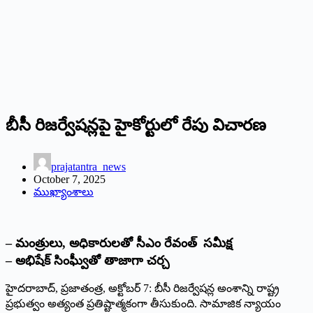
బీసీ రిజర్వేషన్లపై హైకోర్టులో రేపు విచారణ
prajatantra_news
October 7, 2025
ముఖ్యాంశాలు
– మంత్రులు, అధికారులతో సీఎం రేవంత్‌ ‌
సమీక్ష
– అభిషేక్‌ ‌సింఘ్వీతో తాజాగా చర్చ
హైదరాబాద్‌,‌ ప్రజాతంత్ర, అక్టోబర్‌ 7:‌ బీసీ రిజర్వేషన్ల అంశాన్ని రాష్ట్ర
ప్రభుత్వం అత్యంత ప్రతిష్టాత్మకంగా తీసుకుంది. సామాజిక న్యాయం