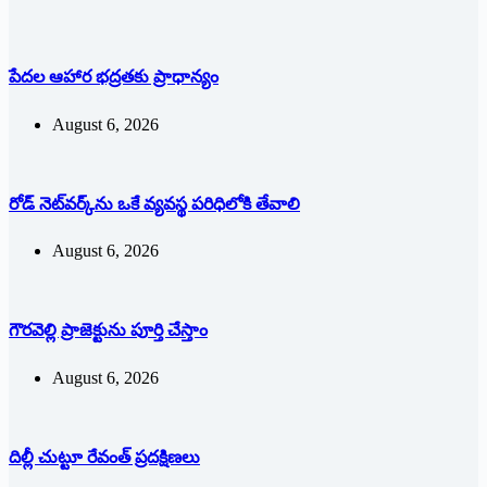
పేదల ఆహార భద్రతకు ప్రాధాన్యం
August 6, 2026
రోడ్ నెట్‌వర్క్‌ను ఒకే వ్య‌వ‌స్థ ప‌రిధిలోకి తేవాలి
August 6, 2026
గౌరవెల్లి ప్రాజెక్టును పూర్తి చేస్తాం
August 6, 2026
దిల్లీ చుట్టూ రేవంత్ ప్ర‌ద‌క్షిణ‌లు