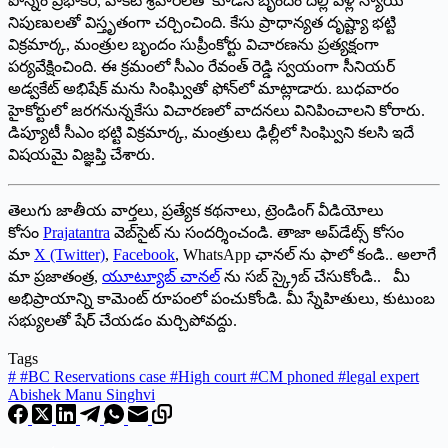
పొన్నం ప్రభాకర్‌, ‌వాకిటి శ్రీహరిలతో కూడిన బృందం దిల్లీ వెళ్లి న్యాయ
నిపుణులతో విస్తృతంగా చర్చించింది. కేసు ప్రాధాన్యత దృష్ట్యా భట్టి
విక్రమార్క, మంత్రుల బృందం సుప్రీంకోర్టు విచారణను ప్రత్యక్షంగా
పర్యవేక్షించింది. ఈ క్రమంలో సీఎం రేవంత్‌ ‌రెడ్డి స్వయంగా సీనియర్‌
అడ్వకేట్‌ అభిషేక్‌ ‌మ‌ను సింఘ్వితో ఫోన్‌లో మాట్లాడారు. బుధవారం
హైకోర్టులో జరగనున్నకేసు విచారణలో వాదనలు వినిపించాలని కోరారు.
డిప్యూటీ సీఎం భట్టి విక్రమార్క, మంత్రులు ఢిల్లీలో సింఘ్విని కలసి ఇదే
విషయమై విజ్ఞప్తి చేశారు.
తెలుగు జాతీయ వార్తలు, ప్రత్యేక కథనాలు, ట్రెండింగ్ వీడియోలు
కోసం
Prajatantra
వెబ్‌సైట్ ను సందర్శించండి. తాజా అప్‌డేట్స్ కోసం
మా
X (Twitter)
,
Facebook
, WhatsApp ఛానల్ ను ఫాలో కండి.. అలాగే
మా ప్రజాతంత్ర,
యూట్యూబ్ చానల్
ను సబ్ స్క్రైబ్ చేసుకోండి.. మీ
అభిప్రాయాన్ని కామెంట్ రూపంలో పంచుకోండి. మీ స్నేహితులు, కుటుంబ
సభ్యులతో షేర్ చేయడం మర్చిపోవద్దు.
Tags
#
#BC Reservations case #High court #CM phoned #legal expert
Abishek Manu Singhvi