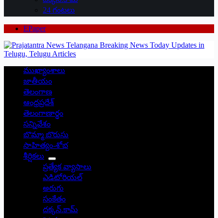
24 గంటలు
EPaper
ముఖ్యాంశాలు
జాతీయం
తెలంగాణ
ఆంధ్రప్రదేశ్
తెలంగాణార్థం
సన్నివేశం
బొమ్మా బొరుసు
సాహిత్యం-శోభ
శీర్షికలు
ప్రత్యేక వ్యాసాలు
ఎడిటోరియల్
అరుగు
సంకేతం
దక్కన్.కామ్