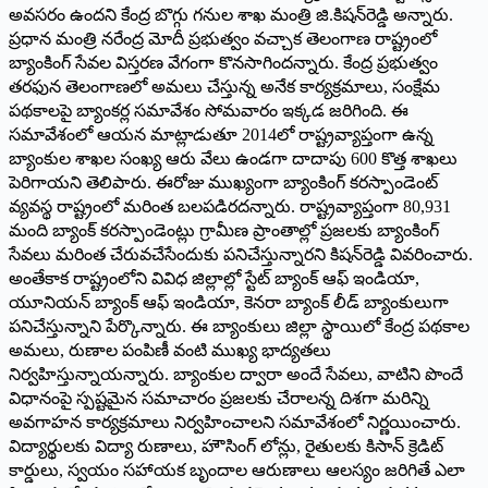
అవసరం ఉందని కేంద్ర బొగ్గు గనుల శాఖ మంత్రి జి.కిషన్‌రెడ్డి అన్నారు.
ప్రధాన మంత్రి నరేంద్ర మోదీ ప్రభుత్వం వచ్చాక తెలంగాణ రాష్ట్రంలో
బ్యాంకింగ్‌ సేవల విస్తరణ వేగంగా కొనసాగిందన్నారు. కేంద్ర ప్రభుత్వం
తరఫున తెలంగాణలో అమలు చేస్తున్న అనేక కార్యక్రమాలు, సంక్షేమ
పథకాలపై బ్యాంకర్ల సమావేశం సోమవారం ఇక్కడ జరిగింది. ఈ
సమావేశంలో ఆయన మాట్లాడుతూ 2014లో రాష్ట్రవ్యాప్తంగా ఉన్న
బ్యాంకుల శాఖల సంఖ్య ఆరు వేలు ఉండగా దాదాపు 600 కొత్త శాఖలు
పెరిగాయని తెలిపారు. ఈరోజు ముఖ్యంగా బ్యాంకింగ్‌ కరస్పాండెంట్‌
వ్యవస్థ రాష్ట్రంలో మరింత బలపడిరదన్నారు. రాష్ట్రవ్యాప్తంగా 80,931
మంది బ్యాంక్‌ కరస్పాండెంట్లు గ్రామీణ ప్రాంతాల్లో ప్రజలకు బ్యాంకింగ్‌
సేవలు మరింత చేరువచేసేందుకు పనిచేస్తున్నారని కిషన్‌రెడ్డి వివరించారు.
అంతేకాక రాష్ట్రంలోని వివిధ జిల్లాల్లో స్టేట్‌ బ్యాంక్‌ ఆఫ్‌ ఇండియా,
యూనియన్‌ బ్యాంక్‌ ఆఫ్‌ ఇండియా, కెనరా బ్యాంక్‌ లీడ్‌ బ్యాంకులుగా
పనిచేస్తున్నాని పేర్కొన్నారు. ఈ బ్యాంకులు జిల్లా స్థాయిలో కేంద్ర పథకాల
అమలు, రుణాల పంపిణీ వంటి ముఖ్య భాద్యతలు
నిర్వహిస్తున్నాయన్నారు. బ్యాంకుల ద్వారా అందే సేవలు, వాటిని పొందే
విధానంపై స్పష్టమైన సమాచారం ప్రజలకు చేరాలన్న దిశగా మరిన్ని
అవగాహన కార్యక్రమాలు నిర్వహించాలని సమావేశంలో నిర్ణయించారు.
విద్యార్థులకు విద్యా రుణాలు, హౌసింగ్‌ లోన్లు, రైతులకు కిసాన్‌ క్రెడిట్‌
కార్డులు, స్వయం సహాయక బృందాల ఆరుణాలు ఆలస్యం జరిగితే ఎలా