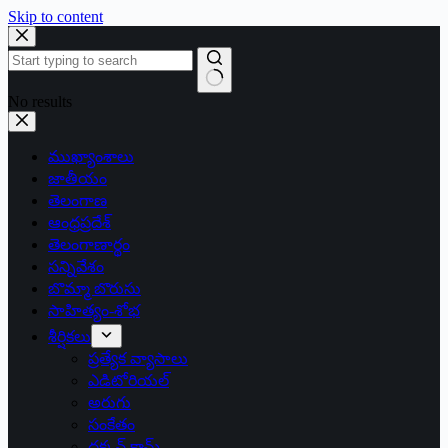
Skip to content
No results
ముఖ్యాంశాలు
జాతీయం
తెలంగాణ
ఆంధ్రప్రదేశ్
తెలంగాణార్థం
సన్నివేశం
బొమ్మా బొరుసు
సాహిత్యం-శోభ
శీర్షికలు
ప్రత్యేక వ్యాసాలు
ఎడిటోరియల్
అరుగు
సంకేతం
దక్కన్.కామ్