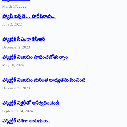
March 17, 2022
హ్యాపీ బర్త్ ‌డే… హరీష్‌రావు..!
June 2, 2022
హ్యాట్రిక్‌ ‌సీఎంగా కేసీఆర్‌
December 2, 2023
హ్యాట్రిక్‌ విజయం సాధించబోతున్నాం
May 18, 2024
హ్యాట్రిక్ విజయం మరింత బాధ్యతను పెంచింది
December 9, 2023
హ్యాట్రిక్‌ ‌విక్టరీతో ఆశీర్వదించండి
September 14, 2024
‌హ్యాట్రిక్‌ ‌దిశగా అడుగులు..