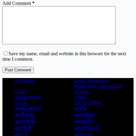
Add Comment
*
Save my name, email and website in this browser for the next
time I comment.
Post Comment
24 గంటలు
Balala Bharatham
Bharat jodo yatra special
Crime
English
entertainment
Shoba
Sports
Uncategorized
అంతర్జాతీయం
అరుగు
అవర్గీకృతం
ఆద్యాత్మికం
ఆధ్యాత్మికం
ఆంధ్రప్రదేశ్
ఆరోగ్య శ్రీ
ఎడిటోరియల్
ఎన్నారై
ఎలమంద