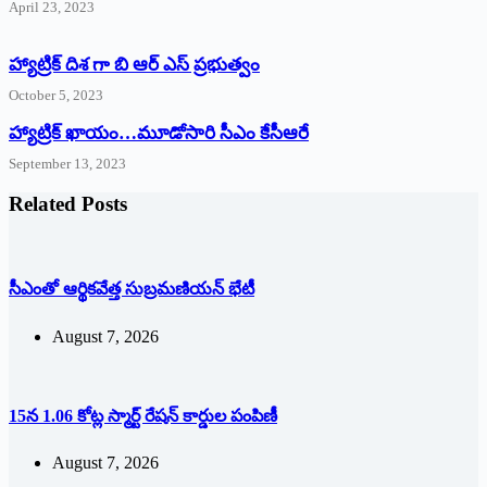
April 23, 2023
హ్యాట్రిక్ దిశ గా బి ఆర్ ఎస్ ప్రభుత్వం
October 5, 2023
హ్యాట్రిక్‌ ‌ఖాయం…మూడోసారి సీఎం కేసీఆరే
September 13, 2023
Related Posts
సీఎంతో ఆర్థికవేత్త సుబ్రమణియన్ భేటీ
August 7, 2026
15న 1.06 కోట్ల స్మార్ట్ రేషన్ కార్డుల పంపిణీ
August 7, 2026