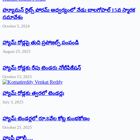
హ్యూమన్‌ రైట్స్‌ ఫోరమ్‌ ఆధ్వర్యంలో నేడు బాలగోపాల్‌ 15వ స్మారక
సమావేశం
October 5, 2024
హ్యామ్‌ రోడ్లపై తుది ప్రపోజల్స్‌ పంపండి
August 25, 2025
హ్యామ్‌ రోడ్లకు రేపు టెండరు నోటిఫికేషన్‌
October 15, 2025
హ్యామ్‌ రోడ్లకు త్వరలో టెండర్లు
July 3, 2025
హ్యామ్‌ ‌టెండర్లలో రూ.8వేల కోట్ల కుంభకోణం
October 25, 2025
హ్యాపీ హొలీ….