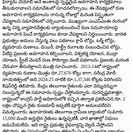
ఫిర్యాదు చేయాలి అనే అంశాలపై స్పష్టమైన అవగాహన కార్యక్రమాలు
తీసుకురావాలని సమావేశంలో సూచనలొచ్చాయి. ఈ నేపథ్యంలో రుణ
అవగాహన కార్యక్రమాలను రానున్న రోజుల్లో మరింత విస్తృతంగా
చేపట్టాలని సమావేశంలో చర్చించారు. ముఖ్యంగా ఎంఎస్‌ఎంఈ రంగంలో
ఉన్న చిన్న వ్యాపారవేత్తలకు బ్యాంకులందించే రుణ సదుపాయాలపై
అవగాహన పెంచే కార్యక్రమాలు కూడా చేపట్టాలని నిర్ణయించారు. భారత
ప్రభుత్వం అమలు చేస్తున్న పలు పథకాలు క్రాప్‌ లోన్లు, టర్మ్‌ లోన్లు,
వ్యవసాయ రుణాలు, డెయిరీ, పాల్ట్రీ రంగాలకు సంబంధించిన లోన్లు..
వీటిపై ప్రజలకు అవగాహన కల్పించాలని, విశ్వకర్మ యోజన, ముద్రా
యోజన, స్ట్రీట్‌ వెండర్‌ రుణ సౌకర్యాల వంటి పథకాలను ప్రజలకు మరింత
చేరువగా తీసుకెళ్లాలని మంత్రి సూచించారు. 2013-14లో రాష్ట్రంలో
వ్యవసాయ రుణాల మొత్తం రూ.27,676 కోట్లు కాగా, నరేంద్ర మోదీ
నాయకత్వంలో అది 2024-25 నాటికి రూ.1,37,346 కోట్లకు పెరిగిందని
కిషన్‌రెడ్డి తెలిపారు. కేంద్రం తెలంగాణ రైతులకు ఎలా వెన్నుదన్నుగా
నిలుస్తున్నదో ఈ సమాచారం స్పష్టం చేస్తోందన్నారు. దురదృష్టవశాత్తూ,
రాష్ట్రంలో కాంగ్రెస్‌ పార్టీ అధికారంలోకి వచ్చిన తర్వాత ప్రకటించిన రూ. 2
లక్షల చొప్పున రైతు రుణమాఫీ ఇప్పటికీ పూర్తిగా అమలవలేదని
విమర్శించారు. ఉదాహరణకు తెలంగాణ గ్రామీణ బ్యాంకులో సుమారు
15,000 మంది అర్హులైన రైతులు ఉన్నప్పటికీ, వారి ఖాతాల్లో నిధులు
జమచేయలేదు. ఇది రాష్ట్ర ప్రభుత్వ వైఫల్యాన్ని వెల్లడి చేస్తోందని
తెలిపారు. ఈ విషయంలో రాష్ట్రం తక్షణమే స్పందించి ఆయా బ్యాంకుల