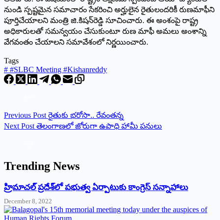
నుండి స్పష్టమైన సమాచారం సేకరించి అర్హులైన రైతులందరికీ రుణమాఫీని
పూర్తిచేయాలని మంత్రి జి.కిషన్‌రెడ్డి సూచించారు. ఈ అంశంపై రాష్ట్ర
అధికారులతో సమన్వయం చేసుకుంటూ రుణ మాఫీ అమలు అంశాన్ని
వేగవంతం చేయాలని సమావేశంలో నిర్ణయించారు.
Tags
#
#SLBC Meeting #Kishanreddy
Previous
Post
రైతుకు భరోసా.. రేవంతన్న
Next
Post
తెలంగాణలో జోరుగా ఉపాధి హామీ పనులు
Trending News
‌హ్రిమాచల్‌ ‌ప్రదేశ్‌లో పభుత్వ ఏర్పాటుకు కాంగ్రెస్‌ ‌సన్నాహాలు
December 8, 2022