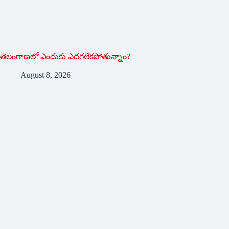
తెలంగాణలో ఎందుకు ఎదగలేకపోతున్నాం?
August 8, 2026