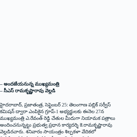
– అందజేయనున్న ముఖ్యమంత్రి
– సీఎస్‌ రామకృష్ణారావు వెల్లడి
హైదరాబాద్‌, ప్రజాతంత్ర, సెప్టెంబర్‌ 25: తెలంగాణ పబ్లిక్‌ సర్వీస్‌
కమిషన్‌ ద్వారా ఎంపికైన గ్రూప్‌-1 అభ్యర్థులకు ఈనెల 27న
ముఖ్యమంత్రి ఎ.రేవంత్‌ రెడ్డి చేతుల మీదుగా నియామక పత్రాలు
అందించనున్నట్టు ప్రభుత్వ ప్రధాన కార్యదర్శి కె.రామకృష్ణారావు
వెల్లడిరచారు. శనివారం సాయంత్రం శిల్పకళా వేదికలో