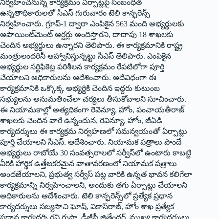
నిర్వహించనున్న కార్యక్రమం ఏర్పాట్లపై సంబంధిత
ఉన్నతాధికారులతో సీఎస్‌ గురువారం టెలి కాన్ఫరెన్స్‌
నిర్వహించారు. గ్రూప్‌-1 ద్వారా ఎంపికైన 563 మంది అభ్యర్థులకు
అపాయింట్‌మెంట్‌ ఆర్డర్లు అందిస్తారని, దాదాపు 18 శాఖలకు
చెందిన అభ్యర్థులు ఉన్నారని తెలిపారు. ఈ కార్యక్రమానికి రాష్ట్ర
మంత్రులందరినీ ఆహ్వానిస్తున్నట్టు సీఎస్‌ తెలిపారు. ఎంపికైన
అభ్యర్థుల సర్టిఫికెట్ల పరిశీలన కార్యక్రమం రేపటిలోగా పూర్తి
చేయాలని అధికారులను ఆదేశించారు. అదేవిధంగా ఈ
కార్యక్రమానికి ఒక్కొక్క అభ్యర్థికి చెందిన ఇద్దరు కుటుంబ
సభ్యులను అనుమతించేలా చర్యలు తీసుకోవాలని సూచించారు.
ఈ నియామకాల్లో అత్యధికంగా రెవెన్యూ, హోం, పంచాయతీరాజ్‌
శాఖలకు చెందిన వారే ఉన్నందున, రెవిన్యూ, హోం, జీఏడి
కార్యదర్శులు ఈ కార్యక్రమ నిర్వహణలో సమన్వయంతో ఏర్పాట్లు
పూర్తి చేయాలని సీఎస్‌. ఆదేశించారు. నియామక పత్రాలు పొందే
అభ్యర్థులు రాబోయే 30 సంవత్సరాలలో సర్వీస్‌లో ఉంటారు కాబట్టి
వీరికి హార్థిక ఉత్తేజకరమైన వాతావరణంలో నియామక పత్రాలు
అందజేయాలని, ప్రభుత్వ సర్వీస్‌ పట్ల వారికి ఉన్నత భావన కలిగేలా
కార్యక్రమాన్ని నిర్వహించాలని, అందుకు తగు ఏర్పాట్లు చేయాలని
అధికారులను ఆదేశించారు. టెలి కాన్ఫరెన్స్‌లో ప్రత్యేక ప్రధాన
కార్యదర్శులు సబ్యసాచి ఘోష్‌, వికాస్‌రాజ్‌, హోం శాఖ ప్రత్యేక
ప్రధాన కార్యదర్శి రవి గుప్తా, డీజీపీ జితేందర్‌, ముఖ్య కార్యదర్శులు