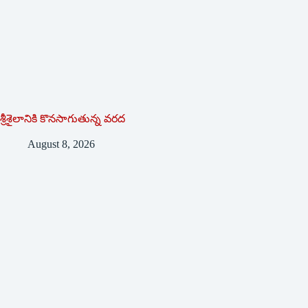
శ్రీశైలానికి కొనసాగుతున్న వరద
August 8, 2026