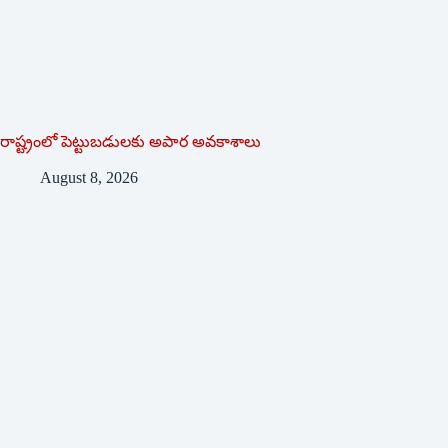
రాష్ట్రంలో పెట్టుబడులకు అపార అవకాశాలు
August 8, 2026