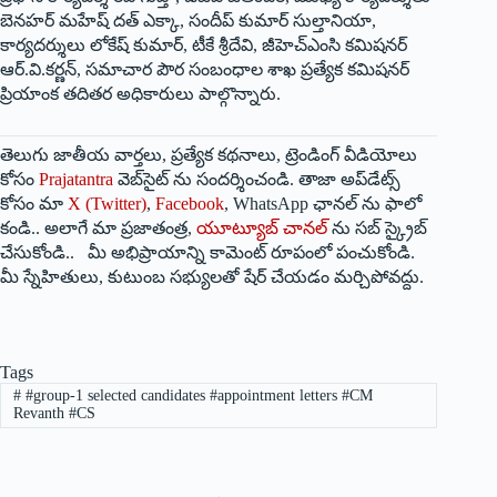
బెనహర్‌ మహేష్‌ దత్‌ ఎక్కా, సందీప్‌ కుమార్‌ సుల్తానియా,
కార్యదర్శులు లోకేష్‌ కుమార్‌, టీకే శ్రీదేవి, జీహెచ్‌ఎంసి కమిషనర్‌
ఆర్‌.వి.కర్ణన్‌, సమాచార పౌర సంబంధాల శాఖ ప్రత్యేక కమిషనర్‌
ప్రియాంక తదితర అధికారులు పాల్గొన్నారు.
తెలుగు జాతీయ వార్తలు, ప్రత్యేక కథనాలు, ట్రెండింగ్ వీడియోలు
కోసం
Prajatantra
వెబ్‌సైట్ ను సందర్శించండి. తాజా అప్‌డేట్స్
కోసం మా
X (Twitter)
,
Facebook
, WhatsApp ఛానల్ ను ఫాలో
కండి.. అలాగే మా ప్రజాతంత్ర,
యూట్యూబ్ చానల్
ను సబ్ స్క్రైబ్
చేసుకోండి.. మీ అభిప్రాయాన్ని కామెంట్ రూపంలో పంచుకోండి.
మీ స్నేహితులు, కుటుంబ సభ్యులతో షేర్ చేయడం మర్చిపోవద్దు.
Tags
#
#group-1 selected candidates #appointment letters #CM
Revanth #CS