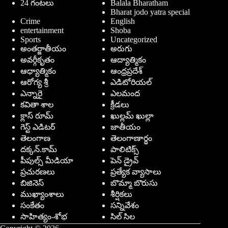
24 గంటలు
Balala Bharatham
Bharat jodo yatra special
Crime
English
entertainment
Shoba
Sports
Uncategorized
అంతర్జాతీయం
అరుగు
అవర్గీకృతం
ఆద్యాత్మికం
ఆధ్యాత్మికం
ఆంధ్రప్రదేశ్
ఆరోగ్య శ్రీ
ఎడిటోరియల్
ఎన్నారై
ఎలమంద
కవితా శాల
క్రీడలు
క్లాస్ రూమ్
ఖుల్లమ్ ఖుల్లా
గెస్ట్ ఎడిటర్
జాతీయం
తెలంగాణ
తెలంగాణార్థం
దక్కన్.కామ్
పాలిటిక్స్
పీపుల్స్ ‌మీడియా
పెన్ డ్రైవ్
ప్రచురణలు
ప్రత్యేక వ్యాసాలు
బిజినెస్
బొమ్మా బొరుసు
ముఖ్యాంశాలు
శీర్షికలు
సంకేతం
సన్నివేశం
సాహిత్యం-శోభ
సిల్ సిల