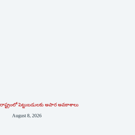
రాష్ట్రంలో పెట్టుబడులకు అపార అవకాశాలు
August 8, 2026