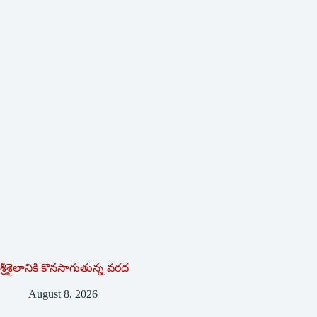
శ్రీశైలానికి కొనసాగుతున్న వరద
August 8, 2026