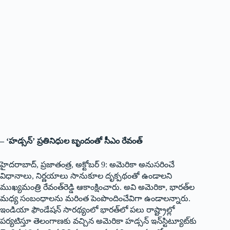
– ‘హడ్సన్‌’ ప్రతినిధుల బృందంతో సీఎం రేవంత్‌
హైదరాబాద్‌, ప్రజాతంత్ర, అక్టోబర్‌ 9: అమెరికా అనుసరించే
విధానాలు, నిర్ణయాలు సానుకూల దృక్పథంతో ఉండాలని
ముఖ్యమంత్రి రేవంత్‌రెడ్డి ఆకాంక్షించారు. అవి అమెరికా, భారత్‌ల
మధ్య సంబంధాలను మరింత పెంపొందించేవిగా ఉండాలన్నారు.
ఇండియా ఫౌండేషన్‌ సారథ్యంలో భారత్‌లో పలు రాష్ట్రాల్లో
పర్యటిస్తూ తెలంగాణకు వచ్చిన అమెరికా హడ్సన్‌ ఇన్‌స్టిట్యూట్‌కు