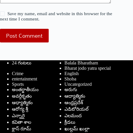
Save my name, email and website in this browser for the
next time I comment.
Post Comment
24 గంటలు
Balala Bharatham
Bharat jodo yatra special
Crime
English
entertainment
Shoba
Sports
Uncategorized
అంతర్జాతీయం
అరుగు
అవర్గీకృతం
ఆద్యాత్మికం
ఆధ్యాత్మికం
ఆంధ్రప్రదేశ్
ఆరోగ్య శ్రీ
ఎడిటోరియల్
ఎన్నారై
ఎలమంద
కవితా శాల
క్రీడలు
క్లాస్ రూమ్
ఖుల్లమ్ ఖుల్లా