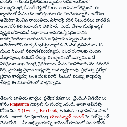
చెందిన 16 మంది ప్రతినిధుల బృందం సచివాలయంలో
ముఖ్యమంత్రి రేవంత్‌ రెడ్డితో గురువారం సమావేశమైంది. ఈ
బృందంతో సీఎం తన అభిప్రాయాలను పంచుకున్నారు. ఇటీవల
అమెరికా పెంచిన రాయితీలు, వీసాలపై కఠిన నిబంధనలు భారత్‌కు
ఆందోళన కలిగించాయని తెలిపారు. రెండు దేశాల మధ్య ఆర్థిక
వృద్ధికి దోహదపడే విధానాలు అనుసరిస్తే ప్రపంచానికి
ఆదర్శవంతంగా ఉంటుందనే అభిప్రాయం వ్యక్తం చేశారు.
అమెరికాలోని హడ్సన్‌ ఇన్‌స్టిట్యూట్‌కు చెందిన ప్రతినిధులు 16
మంది సీఎంతో సమావేశమయ్యారు. వివిధ రంగాలకు చెందిన
మేధావులు, బిజినెస్‌ లీడర్లు ఈ బృందంలో ఉన్నారు. ఐటీ
పరిశ్రమల శాఖ మంత్రి శ్రీధర్‌బాబు, సీఎం సలహాదారు వేం నరేందర్‌
రెడ్డి, ప్రభుత్వ ప్రధాన కార్యదర్శి రామకృష్ణారావు, ప్రభుత్వ ప్రత్యేక
ప్రధాన కార్యదర్శి సంజయ్‌కుమార్‌, సీఎంవో ముఖ్య కార్యదర్శి
శేషాద్రి ఈ సమావేశంలో పాల్గొన్నారు.
తెలుగు జాతీయ వార్తలు, ప్రత్యేక కథనాలు, ట్రెండింగ్ వీడియోలు
కోసం
Prajatantra
వెబ్‌సైట్ ను సందర్శించండి. తాజా అప్‌డేట్స్
కోసం మా
X (Twitter)
,
Facebook
, WhatsApp ఛానల్ ను ఫాలో
కండి.. అలాగే మా ప్రజాతంత్ర,
యూట్యూబ్ చానల్
ను సబ్ స్క్రైబ్
చేసుకోండి.. మీ అభిప్రాయాన్ని కామెంట్ రూపంలో పంచుకోండి.