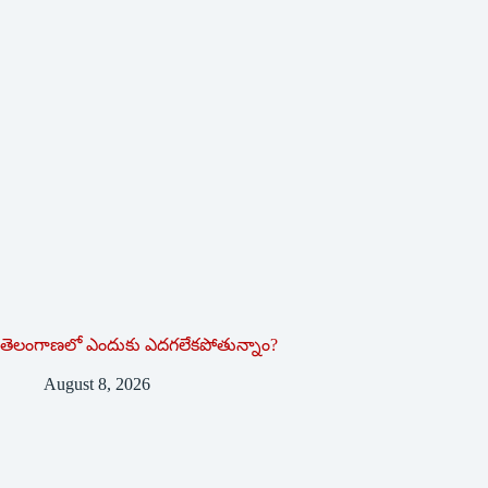
తెలంగాణలో ఎందుకు ఎదగలేకపోతున్నాం?
August 8, 2026