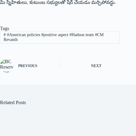
మీ స్నేహితులు, కుటుంబ సభ్యులతో షేర్ చేయడం మర్చిపోవద్దు.
Tags
#
#American policies #positive aspect #Hadson team #CM
Revanth
PREVIOUS
NEXT
Related Posts