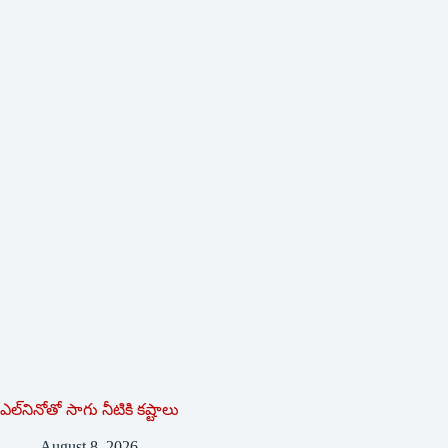
ఎల్‌నినోతో సాగు నీటికి కష్టాలు
August 8, 2026