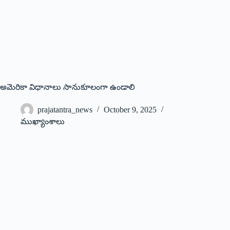
అమెరికా విధానాలు సానుకూలంగా ఉండాలి
prajatantra_news
October 9, 2025
ముఖ్యాంశాలు