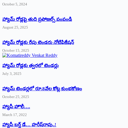
October 5, 2024
హ్యామ్‌ రోడ్లపై తుది ప్రపోజల్స్‌ పంపండి
August 25, 2025
హ్యామ్‌ రోడ్లకు రేపు టెండరు నోటిఫికేషన్‌
October 15, 2025
హ్యామ్‌ రోడ్లకు త్వరలో టెండర్లు
July 3, 2025
హ్యామ్‌ ‌టెండర్లలో రూ.8వేల కోట్ల కుంభకోణం
October 25, 2025
హ్యాపీ హొలీ….
March 17, 2022
హ్యాపీ బర్త్ ‌డే… హరీష్‌రావు..!