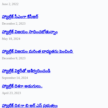
June 2, 2022
హ్యాట్రిక్‌ ‌సీఎంగా కేసీఆర్‌
December 2, 2023
హ్యాట్రిక్‌ విజయం సాధించబోతున్నాం
May 18, 2024
హ్యాట్రిక్ విజయం మరింత బాధ్యతను పెంచింది
December 9, 2023
హ్యాట్రిక్‌ ‌విక్టరీతో ఆశీర్వదించండి
September 14, 2024
‌హ్యాట్రిక్‌ ‌దిశగా అడుగులు..
April 23, 2023
హ్యాట్రిక్ దిశ గా బి ఆర్ ఎస్ ప్రభుత్వం