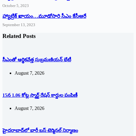
October 5, 2023
హ్యాట్రిక్‌ ‌ఖాయం…మూడోసారి సీఎం కేసీఆరే
September 13, 2023
Related Posts
సీఎంతో ఆర్థికవేత్త సుబ్రమణియన్ భేటీ
August 7, 2026
15న 1.06 కోట్ల స్మార్ట్ రేషన్ కార్డుల పంపిణీ
August 7, 2026
హైదరాబాద్‌లో భారీ బస్‌ ‌టెర్మినల్‌ ‌నిర్మాణం