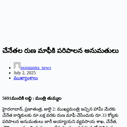
చేనేతల రుణ మాఫీకి పరిపాలన అనుమతులు
prajatantra_news
July 2, 2025
ముఖ్యాంశాలు
5691మందికి లబ్ధి : మంత్రి తుమ్మల
హైదరాబాద్‌, ప్రజాతంత్ర, జులై 2: ముఖ్యమంత్రి ఇచ్చిన హామీ మేరకు
చేనేత కార్మికులకు రూ.లక్ష వరకు రుణ మాఫీ చేసేందుకు రూ.33 కోట్లకు
పరిపాలన అనుమతులు జారీ అయ్యాయని వ్యవసాయ శాఖ, చేనేత,