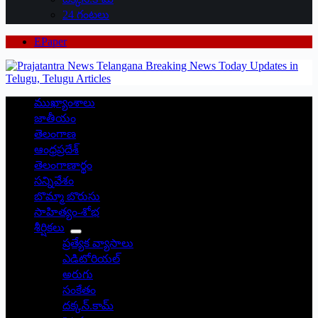
24 గంటలు
EPaper
ముఖ్యాంశాలు
జాతీయం
తెలంగాణ
ఆంధ్రప్రదేశ్
తెలంగాణార్థం
సన్నివేశం
బొమ్మా బొరుసు
సాహిత్యం-శోభ
శీర్షికలు
ప్రత్యేక వ్యాసాలు
ఎడిటోరియల్
అరుగు
సంకేతం
దక్కన్.కామ్