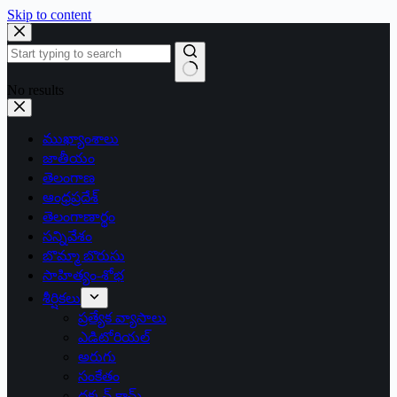
Skip to content
No results
ముఖ్యాంశాలు
జాతీయం
తెలంగాణ
ఆంధ్రప్రదేశ్
తెలంగాణార్థం
సన్నివేశం
బొమ్మా బొరుసు
సాహిత్యం-శోభ
శీర్షికలు
ప్రత్యేక వ్యాసాలు
ఎడిటోరియల్
అరుగు
సంకేతం
దక్కన్.కామ్