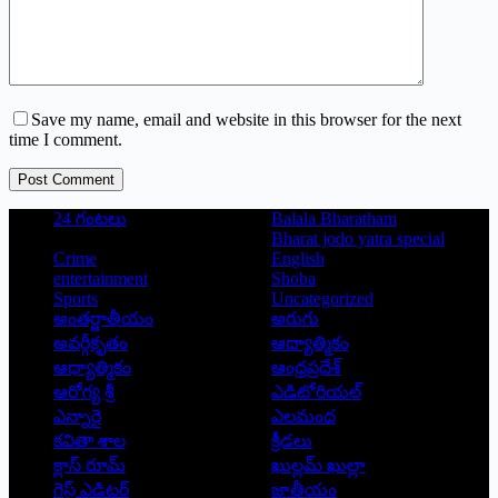
Save my name, email and website in this browser for the next
time I comment.
Post Comment
24 గంటలు
Balala Bharatham
Bharat jodo yatra special
Crime
English
entertainment
Shoba
Sports
Uncategorized
అంతర్జాతీయం
అరుగు
అవర్గీకృతం
ఆద్యాత్మికం
ఆధ్యాత్మికం
ఆంధ్రప్రదేశ్
ఆరోగ్య శ్రీ
ఎడిటోరియల్
ఎన్నారై
ఎలమంద
కవితా శాల
క్రీడలు
క్లాస్ రూమ్
ఖుల్లమ్ ఖుల్లా
గెస్ట్ ఎడిటర్
జాతీయం