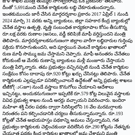
జౌళి శాఖల మంత్రి తుమ్మల నాగేశ్వరరావు ఒక ప్రకటనలో తెలిపారు.
దీంతో 5,691మంది చేనేత కార్మికులకు లబ్ధి చేకూరుతుందన్నారు.
ఇంతకుముందు జారీ చేసిన మార్గదర్శకాల ప్రకారం 2017 ఏప్రిల్‌ 1 నుండి
2024 మార్చి 31 వరకు అన్ని బ్యాంకులు, జిల్లా సహకార కేంద్ర బ్యాంకుల్లో
చేనేత వస్త్రాల ఉత్పత్తి, వృత్తి సంబంధిత కార్యకలాపాల కోసం తీసుకొన్న
రూ.లక్ష వరకు రుణాల (అసలు, వడ్డీ కలిపి)కే మాఫీ వర్తిస్తుందని మంత్రి
తెలిపారు. మార్గదర్శకాలకనుగుణంగా జిల్లాల వారీగా లబ్ధిదారుల గుర్తింపు
పక్రియ కొనసాగుతుందని, అది పూర్తయిన వెంటనే కార్మికుల ఖాతాలలో
రుణ మాఫీ సొమ్ము జమ చేస్తామని చెప్పారు. మాఫీ అనంతరం చేనేతలు
కోరుకుంటే ఆ మేరకు రుణాన్ని బ్యాంకులు మళ్లీ మంజూరు చేస్తాయని
మంత్రి పేర్కొన్నారు. తమ ప్రభుత్వం వచ్చినప్పటి నుండి చేనేత కార్మికుల
సంక్షేమం కోసం దాదాపు రూ.920 కోట్లు ఖర్చు చేసినట్లు తెలిపారు. చేనేత
కార్మికులకు ఎల్లప్పుడూ పనికల్పించాలనే ఉద్దేశంతో అన్ని ప్రభుత్వ శాఖలు
టీజీకో(ుGజూ) నుండే వస్త్రాలు కొనుగోలు చేయాలని ఆదేశాలు
ఇచ్చినట్టు, అందుకనుగుణంగా ఇప్పటికే రూ.579 కోట్ల విలువైన వస్త్రాలకు
వివిధ ప్రభుత్వ శాఖల నుండి ఆరర్లు వచ్చాయని వివరించారు. ఇందిరా
మహిళా శక్తి చీరల పథకం ద్వారా సిరిసిల్లలోని 16 వేల మరమగ్గాలకు
నిరంతరం పని కల్పించడానికి చర్యలు తీసుకున్నామన్నారు. రూ.193
కోట్లతో చేనేత అభయహస్తం పథకాన్ని అమలు చేస్తున్నామని, గత
ప్రభుత్వం కార్మికులకు చెల్లించకుండా వదిలేసిన రూ.290 కోట్లను నేతన్నకు
చేయూత పథకం కింద కార్మికుల ఖాతాలలో జమ చేశామని మంత్రి