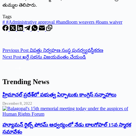
తుమ్మల తెలిపారు.
Tags
#
#Administrative approval #handloom weavers #loans waiver
Previous
Post
విపత్తు నిర్వహణ సంస్ధ పునర్వ్యవస్ధీకరణ
Next
Post
ఖర్గే సభను విజయవంతం చేయండి
Trending News
‌హ్రిమాచల్‌ ‌ప్రదేశ్‌లో పభుత్వ ఏర్పాటుకు కాంగ్రెస్‌ ‌సన్నాహాలు
December 8, 2022
హ్యూమన్‌ రైట్స్‌ ఫోరమ్‌ ఆధ్వర్యంలో నేడు బాలగోపాల్‌ 15వ స్మారక
సమావేశం