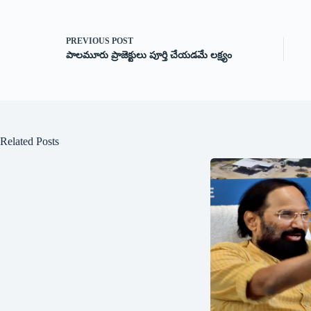
PREVIOUS
POST
పాలమూరు ప్రాజెక్టులు పూర్తి చేయ‌డ‌మే లక్ష్యం
Related Posts