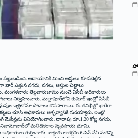
హ్
పట్టుబడింది. ఆదాయానికి మించి ఆస్తులు కూడబెట్టిన
 భారీ ఎత్తున నగదు, నగలు, ఆస్తుల చిట్టాలు
ు. మంగళవారం తెల్లవారుజాము నుంచే ఏసీబీ అధికారులు
దాలు నిర్వహించారు. మల్లాపూర్‌లోని కుమార్ ఇంట్లో ఏసీబీ
ధువుల ఇళ్లలోనూ సోదాలు కొనసాగాయి. ఈ తనిఖీల్లో భారీగా
కట్టలు చూసి అధికారులు ఆశ్చర్యానికి గురయ్యారు. ఇంట్లో
గ్ మెషీన్లను వినియోగించారు. దాదాపు రూ.1.20 కోట్ల నగదు,
ారు. నిజామాబాద్‌లో మÖడెకరాల వ్యవసాయ భూమి,
 అధికారులు గుర్తించారు. బ్యాంకు లాకర్లను ఓపెన్ చేసి మరిన్ని