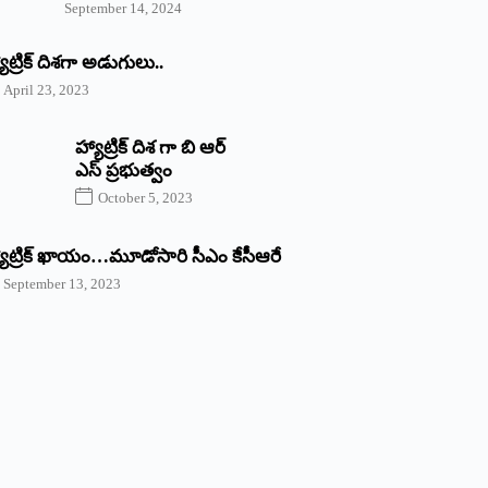
September 14, 2024
యాట్రిక్‌ ‌దిశగా అడుగులు..
April 23, 2023
హ్యాట్రిక్ దిశ గా బి ఆర్
ఎస్ ప్రభుత్వం
October 5, 2023
యాట్రిక్‌ ‌ఖాయం…మూడోసారి సీఎం కేసీఆరే
September 13, 2023