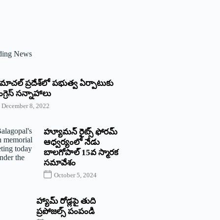
ding News
్రిమాచల్‌ ‌ప్రదేశ్‌లో పభుత్వ ఏర్పాటుకు
గ్రెస్‌ ‌సన్నాహాలు
December 8, 2022
హ్యూమన్‌ రైట్స్‌ ఫోరమ్‌
ఆధ్వర్యంలో నేడు
బాలగోపాల్‌ 15వ స్మారక
సమావేశం
October 5, 2024
హ్యామ్‌ రోడ్లపై తుది
ప్రపోజల్స్‌ పంపండి