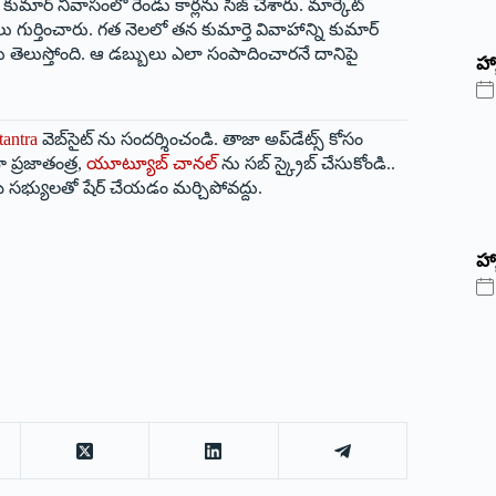
కుమార్ నివాసంలో రెండు కార్లను సీజ్ చేశారు. మార్కెట్
లు గుర్తించారు. గత నెలలో తన కుమార్తె వివాహాన్ని కుమార్
లు తెలుస్తోంది. ఆ డబ్బులు ఎలా సంపాదించారనే దానిపై
‌హ్
tantra
వెబ్‌సైట్ ను సందర్శించండి. తాజా అప్‌డేట్స్ కోసం
 ప్రజాతంత్ర,
యూట్యూబ్ చానల్
ను సబ్ స్క్రైబ్ చేసుకోండి..
 సభ్యులతో షేర్ చేయడం మర్చిపోవద్దు.
హ్