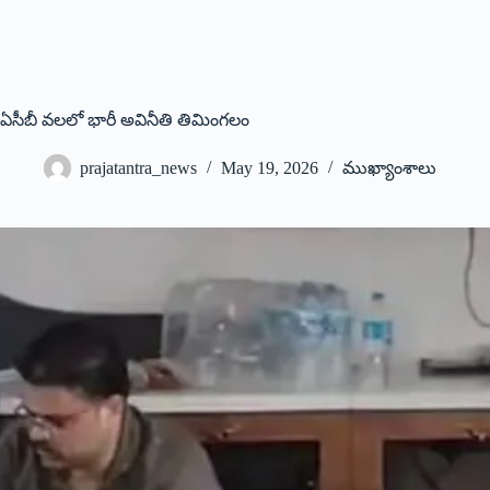
ఏసీబీ వ‌ల‌లో భారీ అవినీతి తిమింగలం
prajatantra_news
May 19, 2026
ముఖ్యాంశాలు