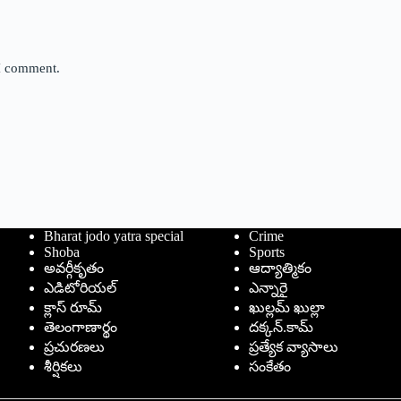
 I comment.
Bharat jodo yatra special
Crime
Shoba
Sports
అవర్గీకృతం
ఆద్యాత్మికం
ఎడిటోరియల్
ఎన్నారై
క్లాస్ రూమ్
ఖుల్లమ్ ఖుల్లా
తెలంగాణార్థం
దక్కన్.కామ్
ప్రచురణలు
ప్రత్యేక వ్యాసాలు
శీర్షికలు
సంకేతం