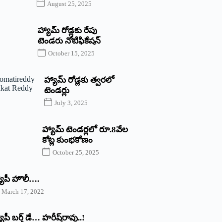
August 25, 2025
హ్యామ్‌ రోడ్లకు రేపు
టెండరు నోటిఫికేషన్‌
October 15, 2025
హ్యామ్‌ రోడ్లకు త్వరలో
టెండర్లు
July 3, 2025
హ్యామ్‌ ‌టెండర్లలో రూ.8వేల
కోట్ల కుంభకోణం
October 25, 2025
యాపీ హొలీ….
March 17, 2022
యాపీ బర్త్ ‌డే… హరీష్‌రావు..!