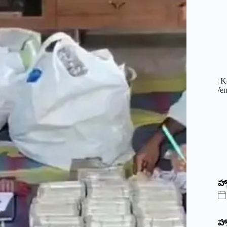
హ్
హ్