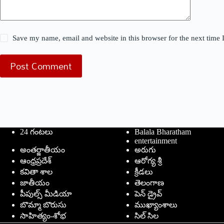
Save my name, email and website in this browser for the next time
Post Comment
24 గంటలు
Balala Bharatham
entertainment
అంతర్జాతీయం
అరుగు
ఆంధ్రప్రదేశ్
ఆరోగ్య శ్రీ
కవితా శాల
క్రీడలు
జాతీయం
తెలంగాణ
పీపుల్స్ ‌మీడియా
పెన్ డ్రైవ్
బొమ్మా బొరుసు
ముఖ్యాంశాలు
సాహిత్యం-శోభ
సిల్ సిల