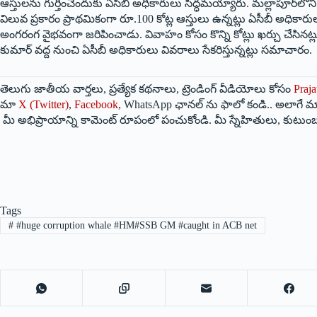
ఆస్తులను గుర్తించేందుకు ఏసీబీ అధికారులు సిద్ధమయ్యారు. మల్లాపూర్‌లోని 
విలువ ప్రకారం ప్రాథమికంగా రూ.100 కోట్ల ఆస్తులు ఉన్నట్లు ఏసీబీ అధికారు
అంగరంగ వైభవంగా జరిపించాడు. వివాహం కోసం కొన్ని కోట్లు ఖర్చు చేసినట్
కుమార్ వద్ద నుంచి ఏసీబీ అధికారులు వివరాలు సేకరిస్తున్నట్లు సమాచారం.
తెలుగు జాతీయ వార్తలు, ప్రత్యేక కథనాలు, ట్రెండింగ్ వీడియోలు కోసం
Praja
మా
X (Twitter)
,
Facebook
, WhatsApp ఛానల్ ను ఫాలో కండి.. అలాగే మా
మీ అభిప్రాయాన్ని కామెంట్ రూపంలో పంచుకోండి. మీ స్నేహితులు, కుటుంబ
Tags
#
#huge corruption whale #HM#SSB GM #caught in ACB net