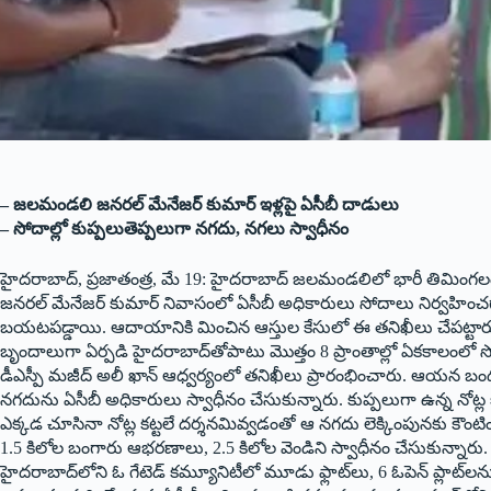
– జలమండలి జనరల్ మేనేజర్ కుమార్ ఇళ్లపై ఏసీబీ దాడులు
– సోదాల్లో కుప్పలుతెప్పలుగా నగదు, నగలు స్వాధీనం
హైదరాబాద్, ప్రజాతంత్ర, మే 19: హైదరాబాద్ జలమండలిలో భారీ తిమింగలం 
జనరల్ మేనేజర్ కుమార్ నివాసంలో ఏసీబీ అధికారులు సోదాలు నిర్వహించగా
బయటపడ్డాయి. ఆదాయానికి మించిన ఆస్తుల కేసులో ఈ తనిఖీలు చేపట్టార
బృందాలుగా ఏర్పడి హైదరాబాద్‌తోపాటు మొత్తం 8 ప్రాంతాల్లో ఏకకాలంలో సో
డీఎస్పీ మజీద్ అలీ ఖాన్ ఆధ్వర్యంలో తనిఖీలు ప్రారంభించారు. ఆయన బం
నగదును ఏసీబీ అధికారులు స్వాధీనం చేసుకున్నారు. కుప్పలుగా ఉన్న నోట్ల 
ఎక్కడ చూసినా నోట్ల కట్టలే దర్శనమివ్వడంతో ఆ నగదు లెక్కింపునకు కౌంటిం
1.5 కిలోల బంగారు ఆభరణాలు, 2.5 కిలోల వెండిని స్వాధీనం చేసుకున్న
హైదరాబాద్‌లోని ఓ గేటెడ్ కమ్యూనిటీలో మూడు ఫ్లాట్‌లు, 6 ఓపెన్ ప్లాట్‌లను