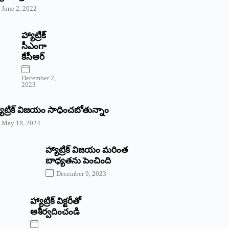
June 2, 2022
హ్యాట్రిక్‌
‌సీఎంగా
కేసీఆర్‌
December 2,
2023
యాట్రిక్‌ విజయం సాధించబోతున్నాం
May 18, 2024
హ్యాట్రిక్ విజయం మరింత
బాధ్యతను పెంచింది
December 9, 2023
హ్యాట్రిక్‌ ‌విక్టరీతో
ఆశీర్వదించండి