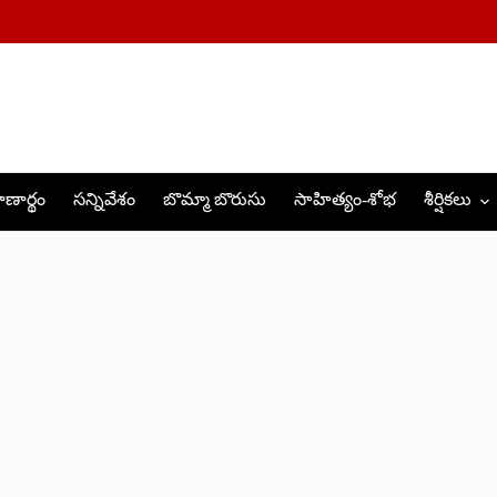
ణార్థం
సన్నివేశం
బొమ్మా బొరుసు
సాహిత్యం-శోభ
శీర్షికలు