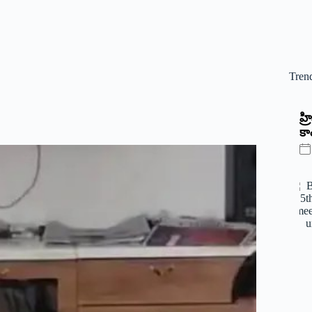
Tren
‌హ
కాం