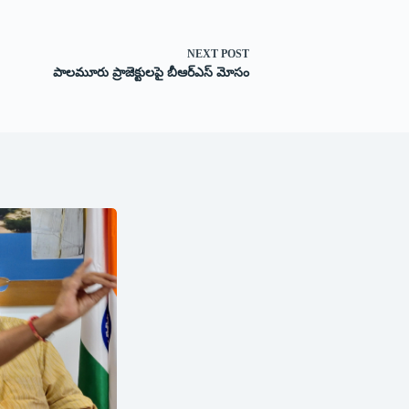
NEXT
POST
పాలమూరు ప్రాజెక్టులపై బీఆర్ఎస్ మోసం