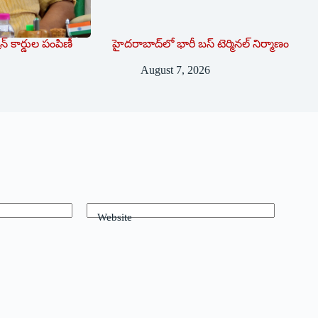
ేషన్ కార్డుల పంపిణీ
హైదరాబాద్‌లో భారీ బస్‌ ‌టెర్మినల్‌ ‌నిర్మాణం
August 7, 2026
Website