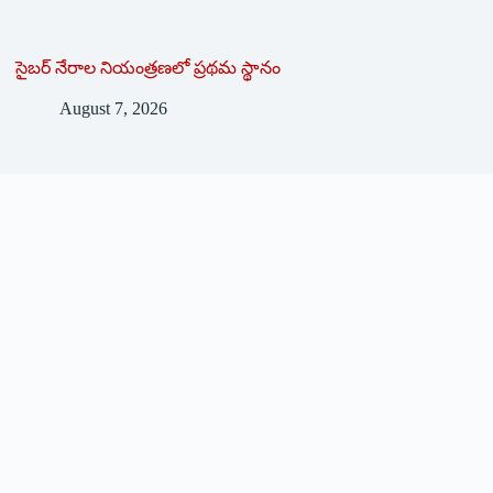
సైబర్ నేరాల నియంత్రణలో ప్రథమ స్థానం
August 7, 2026