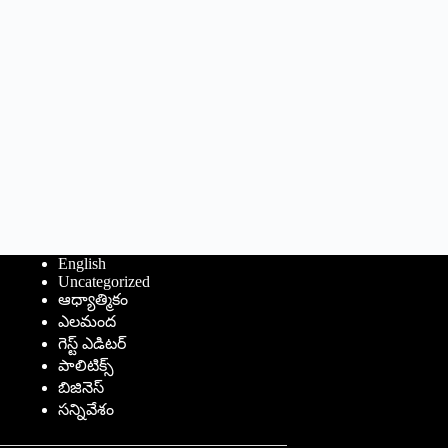
English
Uncategorized
ఆధ్యాత్మికం
ఎలమంద
గెస్ట్ ఎడిటర్
పాలిటిక్స్
బిజినెస్
సన్నివేశం