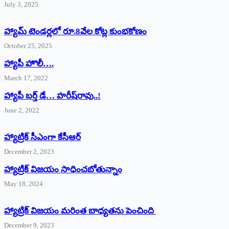
July 3, 2025
హ్యామ్‌ ‌టెండర్లలో రూ.8వేల కోట్ల కుంభకోణం
October 25, 2025
హ్యాపీ హొలీ….
March 17, 2022
హ్యాపీ బర్త్ ‌డే… హరీష్‌రావు..!
June 2, 2022
హ్యాట్రిక్‌ ‌సీఎంగా కేసీఆర్‌
December 2, 2023
హ్యాట్రిక్‌ విజయం సాధించబోతున్నాం
May 18, 2024
హ్యాట్రిక్ విజయం మరింత బాధ్యతను పెంచింది
December 9, 2023