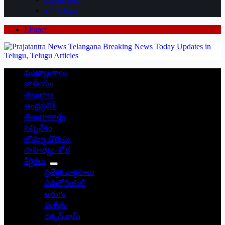
24 గంటలు
EPaper
ముఖ్యాంశాలు
జాతీయం
తెలంగాణ
ఆంధ్రప్రదేశ్
తెలంగాణార్థం
సన్నివేశం
బొమ్మా బొరుసు
సాహిత్యం-శోభ
శీర్షికలు
ప్రత్యేక వ్యాసాలు
ఎడిటోరియల్
అరుగు
సంకేతం
దక్కన్.కామ్