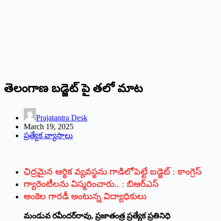
తెలంగాణ బడ్జెట్ పై తలో మాట
Prajatantra Desk
March 19, 2025
ప్రత్యేక వ్యాసాలు
ఛిద్రమైన ఆర్థిక వ్యవస్థను గాడిలోపెట్టే బడ్జెట్‌ : కాంగ్రెస్‌
గ్యారెంటీలను విస్మరించారు.. : బిఆర్‌ఎస్‌
అంకెల గారడీ అంటున్న విద్యాధికులు
మండువ రవీందర్‌రావు, ప్రజాతంత్ర ప్రత్యేక ప్రతినిధి