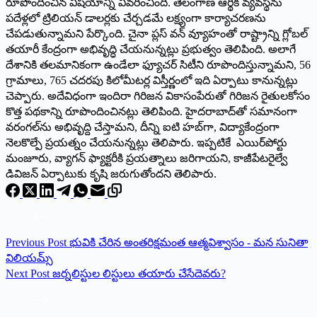
రూపొందించిన విషయాన్ని వివరించింది. తెలంగాణ ఆర్థిక వ్యవస్థను
పదేళ్లలో ట్రిలియన్‌ డాలర్లకు చేర్చడమే లక్ష్యంగా కార్యాచరణను
చేపడుతున్నామని పేర్కొంది. చైనా ప్లస్‌ వన్‌ వ్యూహంతో రాష్ట్రాన్ని గ్లోబల్‌
తయారీ కేంద్రంగా అభివృద్ధి చేయనున్నట్లు ప్రభుత్వం తెలిపింది. అలాగే
దేశానికి తలమానికంగా ఉండేలా ఫ్యూచర్‌ సిటీని రూపొందిస్తున్నామని, 56
గ్రామాలు, 765 చదరపు కిలోమీటర్ల విస్తీర్ణంలో ఇది ఏర్పాటు కానున్నట్లు
చెప్పారు. అదేవిధంగా ఇందిరా గిరిజన వికాసంపేరుతో గిరిజన రైతులకోసం
కొత్త పథకాన్ని రూపొందించినట్లు తెలిపింది. హైదరాబాద్‌తో సమానంగా
వరంగల్‌ను అభివృద్ది చేస్తామని, దీన్ని ఐటి హబ్‌గా, విద్యాకేంద్రంగా
నెలకొల్పే ప్రయత్నం చేయనున్నట్లు తెలిపారు. ఇప్పటికే ఎయిర్‌పోర్టు
మంజూరు, వ్యాగన్‌ ఫ్యాక్టరీకి ప్రయత్నాలు జరిగాయని, కాజీపేటరైల్వే
డివిజన్‌ ఏర్పాటుకు కృషి జరుగుతోందని తెలిపారు.
Previous
Post
భువికి చేరిన అంతరిక్షమంత ఆత్మవిశ్వాసం - మన సునితా
విలియమ్స్‌
Next
Post
జర్నలిస్టుల లిస్టులు తయారు చేసేదెవరు?