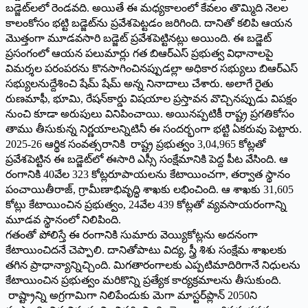
బడ్జెట్‌లలో రెండవది. అయితే ఈ మధ్యకాలంలో కేవలం తొమ్మిది నెలల
కాలంకోసం భట్టి బడ్జెట్‌ను ప్రవేశపెట్టడం జరిగింది. దానితో కలిపి ఆయన
మొత్తంగా మూడవసారి బడ్జెట్‌ ప్రవేశపెట్టినట్లు అయింది. ఈ బడ్జెట్‌
ప్రసంగంలో ఆయన పలుమార్లు గత బిఆర్‌ఎస్‌ ప్రభుత్వ విధానాలపై
విమర్శల పరంపరను కొనసాగించినప్పుడల్లా అధికార సభ్యులు బిఆర్‌ఎస్‌
సభ్యులనుద్దేశించి షేమ్‌ షేమ్‌ అన్న నినాదాలు చేశారు. అలాగే రైతు
రుణమాఫీ, భూమి, రేషన్‌కార్డు విషయాల ప్రస్తావన వొచ్చినప్పుడు విపక్షం
నుంచి కూడా అరుపులు వినిపించాయి. అయినప్పటికీ రాష్ట్ర ప్రగతికోసం
తాము తీసుకున్న నిర్ణయాలన్నిటినీ ఈ సందర్భంగా భట్టి ఏకరువు పెట్టారు.
2025-26 ఆర్థిక సంవత్సరానికి రాష్ట్ర ప్రభుత్వం 3,04,965 కోట్లతో
ప్రవేశపెట్టిన ఈ బడ్జెట్‌లో ఈసారి ఎస్సీ సంక్షేమానికి పెద్ద పీట వేసింది. ఆ
రంగానికి 40వేల 323 కోట్లరూపాయలను కేటాయించగా, తర్వాత స్థానం
పంచాయితీరాజ్‌, గ్రామీణాభివృద్ధి శాఖకు లభించింది. ఆ శాఖకు 31,605
కోట్లు కేటాయించిన ప్రభుత్వం, 24వేల 439 కోట్లతో వ్యవసాయరంగాన్ని
మూడవ స్థానంలో నిలిపింది.
గతంతో పోలిస్తే ఈ రంగానికి సుమారు వెయ్యికోట్లను అదనంగా
కేటాయించిదనే చెప్పాలి. దానితోపాటు విద్య, స్త్రీ శిశు సంక్షేమ శాఖలకు
తగిన ప్రాధాన్యాన్నిచ్చింది. మిగతారంగాలకు ఎప్పటిమాదిరిగానే నిధులను
కేటాయించిన ప్రభుత్వం మరికొన్ని ప్రత్యేక కార్యక్రమాలను తీసుకుంది.
రాష్ట్రాన్ని అగ్రగామిగా నిలిపేందుకు మెగా మాస్టర్‌ప్లాన్‌ 2050ని