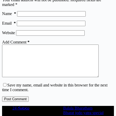
marked
*
Name
*
Email
*
Website
Add Comment
*
Save my name, email and website in this browser for the next
time I comment.
Post Comment
24 గంటలు
Balala Bharatham
Bharat jodo yatra special