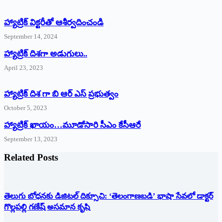
హ్యాట్రిక్‌ ‌విక్టరీతో ఆశీర్వదించండి
September 14, 2024
‌హ్యాట్రిక్‌ ‌దిశగా అడుగులు..
April 23, 2023
హ్యాట్రిక్ దిశ గా బి ఆర్ ఎస్ ప్రభుత్వం
October 5, 2023
హ్యాట్రిక్‌ ‌ఖాయం…మూడోసారి సీఎం కేసీఆరే
September 13, 2023
Related Posts
తెలుగు బోధనకు డిజిటల్ దిక్సూచి: ‘తెలంగాణబడి’ భాషా సేవలో డాక్టర్
గొల్లపల్లి గణేష్ అసమాన కృషి