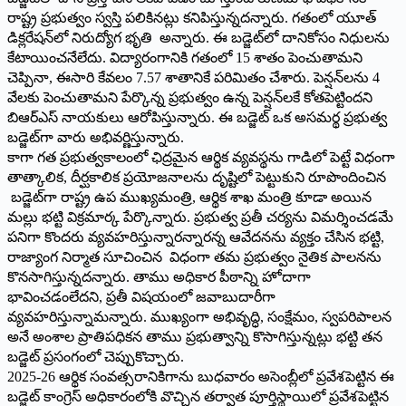
రాష్ట్ర ప్రభుత్వం స్వస్తి పలికినట్లు కనిపిస్తున్నదన్నారు. గతంలో యూత్‌
డిక్లరేషన్‌లో నిరుద్యోగ భృతి అన్నారు. ఈ బడ్జెట్‌లో దానికోసం నిధులను
కేటాయించనేలేదు. విద్యారంగానికి గతంలో 15 శాతం పెంచుతామని
చెప్పినా, ఈసారి కేవలం 7.57 శాతానికే పరిమితం చేశారు. పెన్షన్‌లను 4
వేలకు పెంచుతామని పేర్కొన్న ప్రభుత్వం ఉన్న పెన్షన్‌లకే కోతపెట్టిందని
బిఆర్‌ఎస్‌ నాయకులు ఆరోపిస్తున్నారు. ఈ బడ్జెట్‌ ఒక అసమర్థ ప్రభుత్వ
బడ్జెట్‌గా వారు అభివర్ణిస్తున్నారు.
కాగా గత ప్రభుత్వకాలంలో ఛిద్రమైన ఆర్థిక వ్యవస్థను గాడిలో పెట్టే విధంగా
తాత్కాలిక, దీర్ఘకాలిక ప్రయోజనాలను దృష్టిలో పెట్టుకుని రూపొందించిన
బడ్జెట్‌గా రాష్ట్ర ఉప ముఖ్యమంత్రి, ఆర్థిక శాఖ మంత్రి కూడా అయిన
మల్లు భట్టి విక్రమార్క పేర్కొన్నారు. ప్రభుత్వ ప్రతీ చర్యను విమర్శించడమే
పనిగా కొందరు వ్యవహరిస్తున్నారన్నారన్న ఆవేదనను వ్యక్తం చేసిన భట్టి,
రాజ్యాంగ నిర్మాత సూచించిన విధంగా తమ ప్రభుత్వం నైతిక పాలనను
కొనసాగిస్తున్నదన్నారు. తాము అధికార పీఠాన్ని హోదాగా
భావించడంలేదని, ప్రతీ విషయంలో జవాబుదారీగా
వ్యవహరిస్తున్నామన్నారు. ముఖ్యంగా అభివృద్ధి, సంక్షేమం, స్వపరిపాలన
అనే అంశాల ప్రాతిపధికన తాము ప్రభుత్వాన్ని కొసాగిస్తున్నట్లు భట్టి తన
బడ్జెట్‌ ప్రసంగంలో చెప్పుకొచ్చారు.
2025-26 ఆర్థిక సంవత్సరానికిగాను బుధవారం అసెంబ్లీలో ప్రవేశపెట్టిన ఈ
బడ్జెట్‌ కాంగ్రెస్‌ అధికారంలోకి వొచ్చిన తర్వాత పూర్తిస్థాయిలో ప్రవేశపెట్టిన