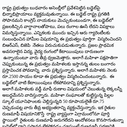
రాష్ట్ర ప్రభుత్వం బుధవారం అసెంబ్లీలో ప్రవేశపెట్టిన బడ్జెట్‌పై
భిన్నాభిప్రాయాలు వ్యక్తమవుతున్నాయి. ఈ బడ్జెట్‌ రాష్ట్ర ప్రగతికి
సోపానమని కాంగ్రెస్‌ నాయకులు మెచ్చుకుంటుండగా, ఈ బడ్జెట్‌లో
ప్రజలకిచ్చిన వాగ్ధానాలతోపాటు, పలు రంగాల ఊసే లేదని విపక్షాలు
విమర్శిస్తున్నాయి. ఎన్నికలకు ముందు ఇచ్చిన ఆరు గ్యారెంటీలకు
సంబంధించిన హామీల విషయాన్ని ఈ ప్రభుత్వం పూర్తిగా విస్మరించిందని
బిఆర్‌ఎస్‌, బిజెపి నేతలు విరుచుకుపడుతున్నారు. ప్రజల ప్రాథమిక
అవసరాలైన విద్య, వైద్య రంగంలో కేటాయింపులు దారుణంగా
ఉన్నాయంటూ వారు తీవ్ర ధ్వజమెత్తారు. అలాగే మహిళా పక్షపాతిగా
చెప్పుకుంటున్న ఈ ప్రభుత్వం మహిళలకు ఇస్తానన్న తులం బంగారం
ప్రస్తావించక పోవడాన్ని వారు ప్రశ్నిస్తున్నారు. అలాగే మహిళకు నెలకు
రూ.2500 సాయం కూడా ఈ ప్రభుత్వం విస్మరించిందంటున్నారు. ఈ
బడ్జెట్‌లో వాటి కేటాయింపులు లేకపోవడాన్ని ప్రశ్నిస్తున్నారు.
అలాగే మహిళలకు వడ్డీ మాఫీ రుణాల విషయంలో చెబుతున్న లెక్కలన్నీ
అబద్దమేనని వాదిస్తున్నారు. మహిళా సంఘాలతో కుట్టిస్తున్న పిల్లల
స్కూల్‌ యూనిఫాంలకు చెల్లిస్తున్నది 50 రూపాయలైతే రూ.75
చెప్పడంపట్ల వారు తీవ్ర అభ్యంతరాన్ని వ్యక్తంచేస్తున్నారు. ఇక రైతుల
రుణమాఫీ విషయానికొస్తే రాష్ట్ర వ్యాప్తంగా ఏగ్రామంలోనూ పూర్తి
స్థాయిలో రైతులకు రుణమాఫీ జరుగలేదని ఆందోళనలు కొనసాగుతున్నా
బడ్జెట్‌లో దాని ప్రస్తావన లేకపోవడం చూస్తుంటే రుణమాఫీ పథకానికి