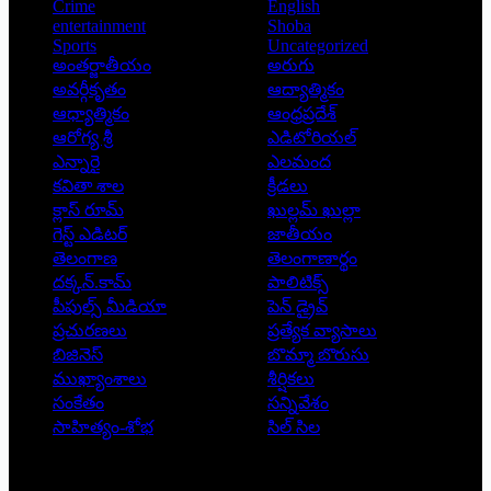
Crime
English
entertainment
Shoba
Sports
Uncategorized
అంతర్జాతీయం
అరుగు
అవర్గీకృతం
ఆద్యాత్మికం
ఆధ్యాత్మికం
ఆంధ్రప్రదేశ్
ఆరోగ్య శ్రీ
ఎడిటోరియల్
ఎన్నారై
ఎలమంద
కవితా శాల
క్రీడలు
క్లాస్ రూమ్
ఖుల్లమ్ ఖుల్లా
గెస్ట్ ఎడిటర్
జాతీయం
తెలంగాణ
తెలంగాణార్థం
దక్కన్.కామ్
పాలిటిక్స్
పీపుల్స్ ‌మీడియా
పెన్ డ్రైవ్
ప్రచురణలు
ప్రత్యేక వ్యాసాలు
బిజినెస్
బొమ్మా బొరుసు
ముఖ్యాంశాలు
శీర్షికలు
సంకేతం
సన్నివేశం
సాహిత్యం-శోభ
సిల్ సిల
Copyright © 2026 - Prajatantra