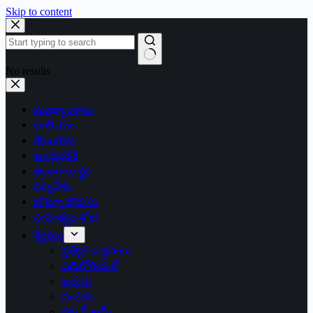
Skip to content
No results
ముఖ్యాంశాలు
జాతీయం
తెలంగాణ
ఆంధ్రప్రదేశ్
తెలంగాణార్థం
సన్నివేశం
బొమ్మా బొరుసు
సాహిత్యం-శోభ
శీర్షికలు
ప్రత్యేక వ్యాసాలు
ఎడిటోరియల్
అరుగు
సంకేతం
దక్కన్.కామ్