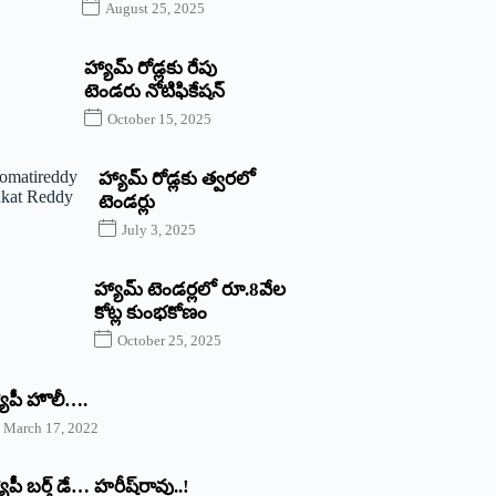
August 25, 2025
హ్యామ్‌ రోడ్లకు రేపు
టెండరు నోటిఫికేషన్‌
October 15, 2025
హ్యామ్‌ రోడ్లకు త్వరలో
టెండర్లు
July 3, 2025
హ్యామ్‌ ‌టెండర్లలో రూ.8వేల
కోట్ల కుంభకోణం
October 25, 2025
యాపీ హొలీ….
March 17, 2022
యాపీ బర్త్ ‌డే… హరీష్‌రావు..!