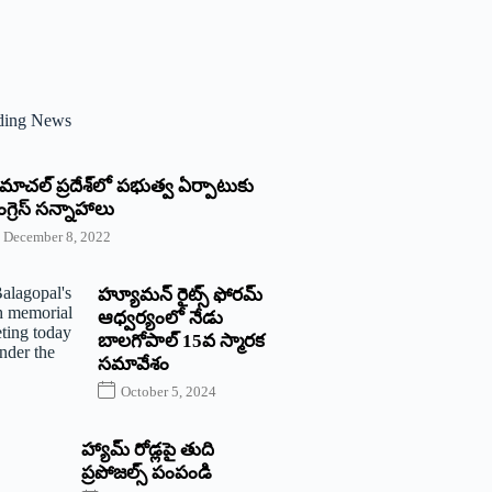
ding News
్రిమాచల్‌ ‌ప్రదేశ్‌లో పభుత్వ ఏర్పాటుకు
గ్రెస్‌ ‌సన్నాహాలు
December 8, 2022
హ్యూమన్‌ రైట్స్‌ ఫోరమ్‌
ఆధ్వర్యంలో నేడు
బాలగోపాల్‌ 15వ స్మారక
సమావేశం
October 5, 2024
హ్యామ్‌ రోడ్లపై తుది
ప్రపోజల్స్‌ పంపండి