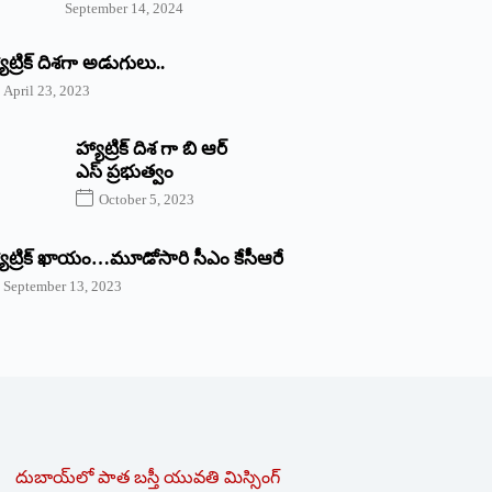
September 14, 2024
యాట్రిక్‌ ‌దిశగా అడుగులు..
April 23, 2023
హ్యాట్రిక్ దిశ గా బి ఆర్
ఎస్ ప్రభుత్వం
October 5, 2023
యాట్రిక్‌ ‌ఖాయం…మూడోసారి సీఎం కేసీఆరే
September 13, 2023
దుబాయ్‌లో పాత బ‌స్తీ యువతి మిస్సింగ్