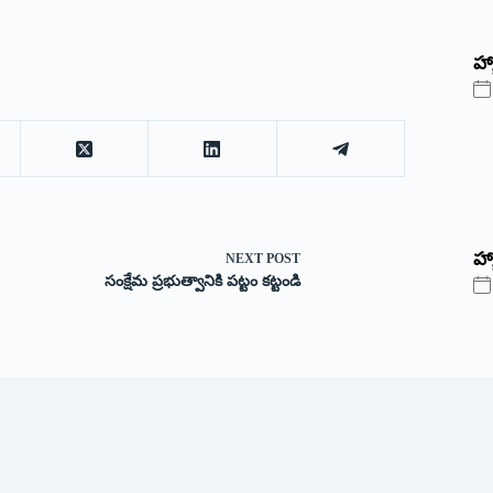
‌హ్
హ్
NEXT
POST
సంక్షేమ ప్రభుత్వానికి పట్టం కట్టండి