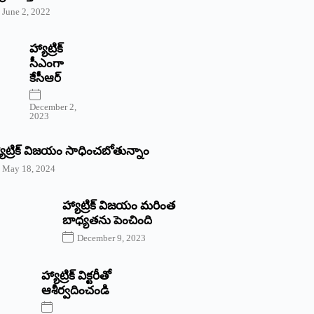
June 2, 2022
హ్యాట్రిక్‌
‌సీఎంగా
కేసీఆర్‌
December 2,
2023
యాట్రిక్‌ విజయం సాధించబోతున్నాం
May 18, 2024
హ్యాట్రిక్ విజయం మరింత
బాధ్యతను పెంచింది
December 9, 2023
హ్యాట్రిక్‌ ‌విక్టరీతో
ఆశీర్వదించండి