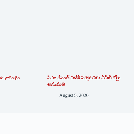
ర్ శుభారంభం
సీఎం రేవంత్ విదేశీ పర్యటనకు ఏసీబీ కోర్టు
అనుమతి
August 5, 2026