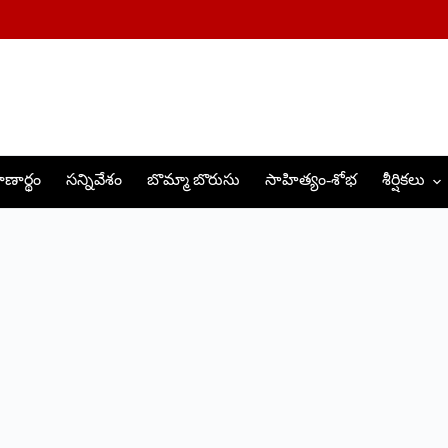
ణార్థం
సన్నివేశం
బొమ్మా బొరుసు
సాహిత్యం-శోభ
శీర్షికలు