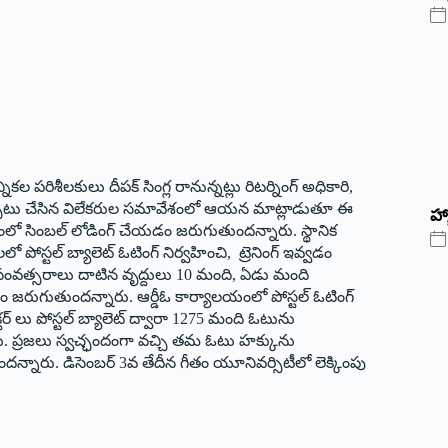
పరిశీలకులు దీపక్ సింగ్ల రానున్నట్లు రిటర్నింగ్ అధికారి,
 ఏర్పాటు చేసిన విలేకరుల సమావేశంలో ఆయన మాట్లాడుతూ ఈ
హ్
్షంలో సింబల్ లోడింగ్ చేయడం జరుగుతుందన్నారు. స్థానిక
లో పోస్టల్ బ్యాలెట్ ఓటింగ్ నిర్వహించి, ట్రెనింగ్ ఇవ్వడం
సంవత్సరాలు దాటిన వృద్దులు 10 మంది, ఏడు మంది
చడం జరుగుతుందన్నారు. ఆర్డీఓ కార్యాలయంలో పోస్టల్ ఓటింగ్
టర్ లు పోస్టల్ బ్యాలెట్ ద్వారా 1275 మంది ఓటును
రు. ప్రజలు స్వచ్ఛందంగా వచ్చి తమ ఓటు హక్కును
గిందన్నారు. డిసెంబర్ 3వ తేదీన గీతం యూనివర్సిటీలో లెక్కింపు