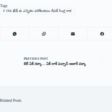
Tags
#
18న ఖేడ్ కు ఎన్నికల పరిశీలకులు దీపక్ సింగ్ల రాక
PREVIOUS
POST
ఔర్ ఏక్ దక్కా… ఏక్ లాక్ పచ్చాస్ అజార్ పక్కా
Related Posts