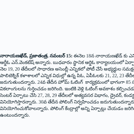
నారాయణఖేడ్, ప్రజాతంత్ర, నవంబర్ 15:
ఈనెల 18న నారాయణఖేడ్ కు ఎన్నికల 
ఆర్డీఓ ఎన్.వెంకటేష్ అన్నారు. బుధవారం స్థానిక ఆర్డిఓ కార్యాలయంలో
నెల 19, 20 తేదీలలో సాధారణ అసెంబ్లీ ఎన్నికలో పోటీ చేసే అభ్యర్థుల సమక
పాలిటెక్నిక్ కళాశాలలో ఎన్నిక విధుల్లో ఉన్న పిఓ, ఏపీఓలకు 21, 22, 23 తేదీల
జరుగుతుందన్నారు. 24వ తేదీన హోమ్ ఓటింగ్ కార్యక్రమంలో భాగంగా 85 
వికలాంగులను గుర్తించడం జరిగింది. ఇంటికి వెళ్లి ఓటింగ్ అవకాశం కల్పిం
సెంటర్ ఏర్పాటు చేసి 27, 28, 29 తేదీలలో అత్యవసర విభాగం, డ్రైవర్, కండక్
వినియోగిస్తారన్నారు. 30వ తేదీన పోలింగ్ నిర్వహించడం జరుగుతుందన్నా
వినియోగించుకోవాలన్నారు. పోలింగ్ కేంద్రాల్లో అన్ని ఏర్పాట్లు చేయడం జరి
ఉంటుందన్నారు.