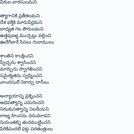
వీరుల వారసులమని
త్యాగానికి ప్రతీకలమని
దేశ భక్తికి మారుపేర్లమని
బాధ్యత గల పౌరులమని
ఉత్తపుణ్య ముచ్చట్లు వల్లించి
ఊరేగేవారే సిసలు గులాములు
శాంతిని కాంక్షించని
స్వేచ్ఛను శ్వాసించని
మార్పును స్వాగతించని
సమైక్యతను స్వప్నించని
చాందసులే నికార్సు దాసీలు
అన్యాయాన్ని ప్రశ్నించని
ఆధిపత్యాన్ని ఎదురించని
నిరంకుసత్వాన్ని నిలదీయని
రాజ్య హింసను దనుమాడని
నియంతల్ని తుదముట్టించని
పిరికిపందలే ఫక్తు పరతంత్రులు