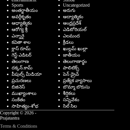
Sports
Uncategorized
అంతర్జాతీయం
అరుగు
అవర్గీకృతం
ఆద్యాత్మికం
ఆధ్యాత్మికం
ఆంధ్రప్రదేశ్
ఆరోగ్య శ్రీ
ఎడిటోరియల్
ఎన్నారై
ఎలమంద
కవితా శాల
క్రీడలు
క్లాస్ రూమ్
ఖుల్లమ్ ఖుల్లా
గెస్ట్ ఎడిటర్
జాతీయం
తెలంగాణ
తెలంగాణార్థం
దక్కన్.కామ్
పాలిటిక్స్
పీపుల్స్ ‌మీడియా
పెన్ డ్రైవ్
ప్రచురణలు
ప్రత్యేక వ్యాసాలు
బిజినెస్
బొమ్మా బొరుసు
ముఖ్యాంశాలు
శీర్షికలు
సంకేతం
సన్నివేశం
సాహిత్యం-శోభ
సిల్ సిల
Copyright © 2026 -
Prajatantra
Terms & Conditions