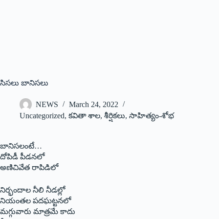
సిసలు బానిసలు
NEWS
March 24, 2022
Uncategorized
,
కవితా శాల
,
శీర్షికలు
,
సాహిత్యం-శోభ
బానిసలంటే…
దోపిడీ పీడనలో
అణిచివేత రాపిడిలో
నిర్భందాల నీలి నీడల్లో
నియంతల పదఘట్టనలో
మగ్గువారు మాత్రమే కాదు