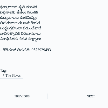
ధిక్కారాలకు శృతి కలుపక
విప్లవాలకు జేజేలు పలుకక
ఉద్యమాలకు ఊతమివ్వక
తిరుగుబాటుకు అడుగేయక
బుద్ధవిగ్రహంలా పడుండేవారే
బానిసత్వానికి చిరునామాలు
పరాధీనతకు సజీవ సాక్ష్యాలు
– కోడిగూటి తిరుపతి, 9573929493
Tags
#
The Slaves
PREVIOUS
NEXT