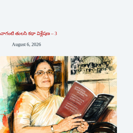
చాగంటి తులసి కథా విశ్లేషణ – 3
August 6, 2026