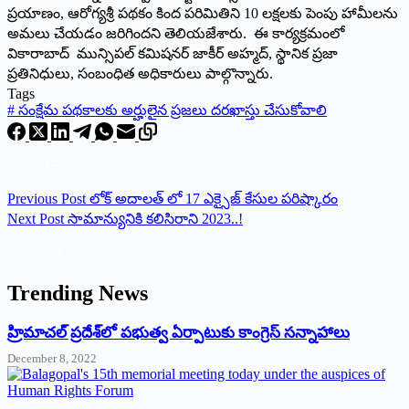
ప్రయాణం, ఆరోగ్యశ్రీ పథకం కింద పరిమితిని 10 లక్షలకు పెంపు హామీలను
అమలు చేయడం జరిగిందని తెలియజేశారు. ఈ కార్యక్రమంలో
వికారాబాద్ మున్సిపల్ కమిషనర్ జాకీర్ అహ్మద్, స్థానిక ప్రజా
ప్రతినిధులు, సంబంధిత అధికారులు పాల్గొన్నారు.
Tags
#
సంక్షేమ పథకాలకు అర్హులైన ప్రజలు దరఖాస్తు చేసుకోవాలి
Previous
Post
లోక్ అదాలత్ లో 17 ఎక్సైజ్ కేసుల పరిష్కారం
Next
Post
సామాన్యునికి కలిసిరాని 2023..!
Trending News
‌హ్రిమాచల్‌ ‌ప్రదేశ్‌లో పభుత్వ ఏర్పాటుకు కాంగ్రెస్‌ ‌సన్నాహాలు
December 8, 2022