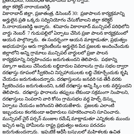
ప్రతినిధులు, సంబంధిత అధికారులు పాల్గొన్నారు.
జిల్లా కలెక్టర్ నారాయణరెడ్డి
వికారాబాద్ జిల్లా, ప్రజాతంత్ర, డిసెంబర్ 30: ప్రజాపాలన కార్యక్రమాన్ని
అర్హులైన ప్రతి ఒక్కరు సద్వినియోగం చేసుకోవాలని జిల్లా కలెక్టర్
సి.నారాయణరెడ్డి అన్నారు. శనివారం వికారాబాద్ మున్సిపల్ పరిధిలోని
వార్డు నెంబర్ 7 గుడుపల్లిలో ఏర్పాటు చేసిన ప్రజా పాలన కార్యక్రమంలో
ఆయన పాల్గొన్నారు. ఈ సందర్భంగా ఆయన మాట్లాడుతూ, ప్రభుత్వం
అభయహస్తం ఆరు గ్యారెంటీలను అర్హులైన పేద ప్రజలకు అందించేందుకు
జిల్లాలోని అన్ని గ్రామాలు మున్సిపల్ వార్డులలో ప్రజా పాలన
కార్యక్రమాన్ని నిర్వహించడం జరుగుతుందని తెలిపారు. పథకాన్ని
పక్కాగా అమలు చేసేందుకు లబ్ధిదారుల వివరాలను గ్రామ సభల ద్వారా
దరఖాస్తు రూపంలో స్వీకరించి నిస్సహాయులకు లబ్ధి చేకూర్చేందుకు కృషి
చేయడం జరుగుతుందన్నారు. దరఖాస్తులను జనవరి 6వ తేదీ వరకు
స్వీకరించడం జరుగుతుందని, ఒకటే దరఖాస్తు అన్ని స్కీం లకు వర్తిస్తుందని
తెలిపారు. దరఖాస్తు ఫారాలను తప్పులు లేకుండా సక్రమంగా నింపాలని,
దరఖాస్తులు నింపరాని వారి కోసం గ్రామసభల వద్ద హెల్ప్ డెస్క్లు
ఏర్పాటు చేయడం జరిగిందని తెలియజేశారు. ప్రజలకు ఎలాంటి
ఇబ్బందులు కలగకుండా అధికారులు సహకరించాలని సూచించారు.
మున్సిపల్ చైర్ పర్సన్ మంజుల రమేష్ మాట్లాడుతూ ఎన్నికలకు ముందు
ఇచ్చిన అన్ని హామీలను రాష్ట్ర ప్రభుత్వం అమలు పరచడం
జరుగుతుందన్నారు. ఇప్పటికే ఆర్టీసీ బస్సులలో మహిళలకు ఉచిత