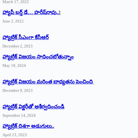
March 17, 2022
హ్యాపీ బర్త్ ‌డే… హరీష్‌రావు..!
June 2, 2022
హ్యాట్రిక్‌ ‌సీఎంగా కేసీఆర్‌
December 2, 2023
హ్యాట్రిక్‌ విజయం సాధించబోతున్నాం
May 18, 2024
హ్యాట్రిక్ విజయం మరింత బాధ్యతను పెంచింది
December 9, 2023
హ్యాట్రిక్‌ ‌విక్టరీతో ఆశీర్వదించండి
September 14, 2024
‌హ్యాట్రిక్‌ ‌దిశగా అడుగులు..
April 23, 2023