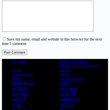
Save my name, email and website in this browser for the next
time I comment.
Post Comment
24 గంటలు
Balala Bharatham
Bharat jodo yatra special
Crime
English
entertainment
Shoba
Sports
Uncategorized
అంతర్జాతీయం
అరుగు
అవర్గీకృతం
ఆద్యాత్మికం
ఆధ్యాత్మికం
ఆంధ్రప్రదేశ్
ఆరోగ్య శ్రీ
ఎడిటోరియల్
ఎన్నారై
ఎలమంద