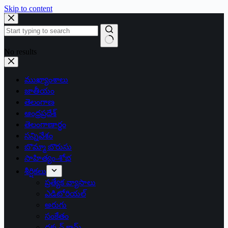
Skip to content
No results
ముఖ్యాంశాలు
జాతీయం
తెలంగాణ
ఆంధ్రప్రదేశ్
తెలంగాణార్థం
సన్నివేశం
బొమ్మా బొరుసు
సాహిత్యం-శోభ
శీర్షికలు
ప్రత్యేక వ్యాసాలు
ఎడిటోరియల్
అరుగు
సంకేతం
దక్కన్.కామ్