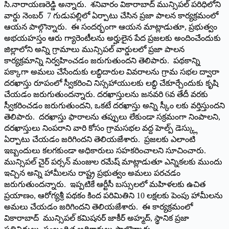
సి.నారాయణరెడ్డి అన్నారు. శనివారం వికారాబాద్ మున్సిపల్ పరిధిలోని
వార్డు నెంబర్ 7 గుడుపల్లిలో ఏర్పాటు చేసిన ప్రజా పాలన కార్యక్రమంలో
ఆయన పాల్గొన్నారు. ఈ సందర్భంగా ఆయన మాట్లాడుతూ, ప్రభుత్వం
అభయహస్తం ఆరు గ్యారెంటీలను అర్హులైన పేద ప్రజలకు అందించేందుకు
జిల్లాలోని అన్ని గ్రామాలు మున్సిపల్ వార్డులలో ప్రజా పాలన
కార్యక్రమాన్ని నిర్వహించడం జరుగుతుందని తెలిపారు. పథకాన్ని
పక్కాగా అమలు చేసేందుకు లబ్ధిదారుల వివరాలను గ్రామ సభల ద్వారా
దరఖాస్తు రూపంలో స్వీకరించి నిస్సహాయులకు లబ్ధి చేకూర్చేందుకు కృషి
చేయడం జరుగుతుందన్నారు. దరఖాస్తులను జనవరి 6వ తేదీ వరకు
స్వీకరించడం జరుగుతుందని, ఒకటే దరఖాస్తు అన్ని స్కీం లకు వర్తిస్తుందని
తెలిపారు. దరఖాస్తు ఫారాలను తప్పులు లేకుండా సక్రమంగా నింపాలని,
దరఖాస్తులు నింపరాని వారి కోసం గ్రామసభల వద్ద హెల్ప్ డెస్క్లు
ఏర్పాటు చేయడం జరిగిందని తెలియజేశారు. ప్రజలకు ఎలాంటి
ఇబ్బందులు కలగకుండా అధికారులు సహకరించాలని సూచించారు.
మున్సిపల్ చైర్ పర్సన్ మంజుల రమేష్ మాట్లాడుతూ ఎన్నికలకు ముందు
ఇచ్చిన అన్ని హామీలను రాష్ట్ర ప్రభుత్వం అమలు పరచడం
జరుగుతుందన్నారు. ఇప్పటికే ఆర్టీసీ బస్సులలో మహిళలకు ఉచిత
ప్రయాణం, ఆరోగ్యశ్రీ పథకం కింద పరిమితిని 10 లక్షలకు పెంపు హామీలను
అమలు చేయడం జరిగిందని తెలియజేశారు. ఈ కార్యక్రమంలో
వికారాబాద్ మున్సిపల్ కమిషనర్ జాకీర్ అహ్మద్, స్థానిక ప్రజా