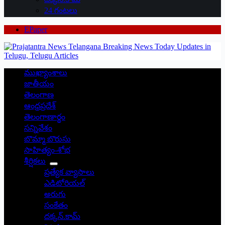
24 గంటలు
EPaper
ముఖ్యాంశాలు
జాతీయం
తెలంగాణ
ఆంధ్రప్రదేశ్
తెలంగాణార్థం
సన్నివేశం
బొమ్మా బొరుసు
సాహిత్యం-శోభ
శీర్షికలు
ప్రత్యేక వ్యాసాలు
ఎడిటోరియల్
అరుగు
సంకేతం
దక్కన్.కామ్