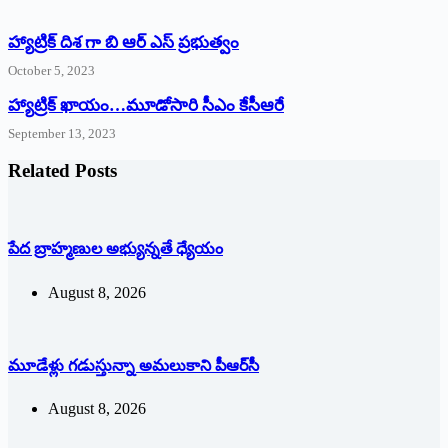
హ్యాట్రిక్ దిశ గా బి ఆర్ ఎస్ ప్రభుత్వం
October 5, 2023
హ్యాట్రిక్‌ ‌ఖాయం…మూడోసారి సీఎం కేసీఆరే
September 13, 2023
Related Posts
పేద బ్రాహ్మణుల అభ్యున్నతే ధ్యేయం
August 8, 2026
మూడేళ్లు గ‌డుస్తున్నా అమ‌లుకాని పీఆర్‌సీ
August 8, 2026