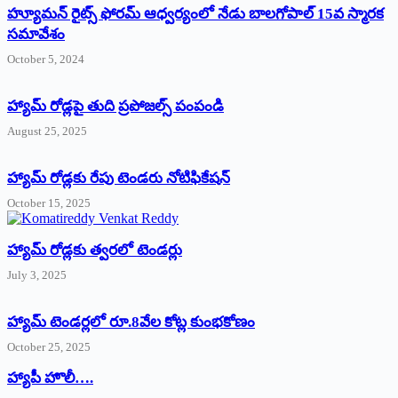
హ్యూమన్‌ రైట్స్‌ ఫోరమ్‌ ఆధ్వర్యంలో నేడు బాలగోపాల్‌ 15వ స్మారక
సమావేశం
October 5, 2024
హ్యామ్‌ రోడ్లపై తుది ప్రపోజల్స్‌ పంపండి
August 25, 2025
హ్యామ్‌ రోడ్లకు రేపు టెండరు నోటిఫికేషన్‌
October 15, 2025
హ్యామ్‌ రోడ్లకు త్వరలో టెండర్లు
July 3, 2025
హ్యామ్‌ ‌టెండర్లలో రూ.8వేల కోట్ల కుంభకోణం
October 25, 2025
హ్యాపీ హొలీ….