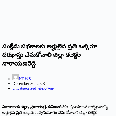
సంక్షేమ పథకాలకు అర్హులైన ప్రతి ఒక్కరూ
దరఖాస్తు చేసుకోవాలి జిల్లా కలెక్టర్
నారాయణరెడ్డి
NEWS
December 30, 2023
Uncategorized
,
తెలంగాణ
వికారాబాద్ జిల్లా, ప్రజాతంత్ర, డిసెంబర్ 30:
ప్రజాపాలన కార్యక్రమాన్ని
అర్హులైన ప్రతి ఒక్కరు సద్వినియోగం చేసుకోవాలని జిల్లా కలెక్టర్