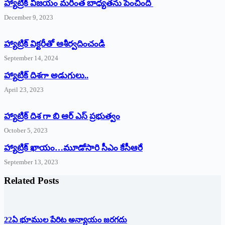
హ్యాట్రిక్ విజయం మరింత బాధ్యతను పెంచింది
December 9, 2023
హ్యాట్రిక్‌ ‌విక్టరీతో ఆశీర్వదించండి
September 14, 2024
‌హ్యాట్రిక్‌ ‌దిశగా అడుగులు..
April 23, 2023
హ్యాట్రిక్ దిశ గా బి ఆర్ ఎస్ ప్రభుత్వం
October 5, 2023
హ్యాట్రిక్‌ ‌ఖాయం…మూడోసారి సీఎం కేసీఆరే
September 13, 2023
Related Posts
22ఏ భూముల పేరిట అన్యాయం జరగదు