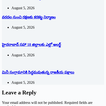
August 5, 2026
వరదల నుంచి రక్షణకు కరకట్ట నిర్మాణం
August 5, 2026
హైదరాబాద్ సహా 18 జిల్లాలకు ఎల్లో అలర్ట్
August 5, 2026
మినీ సంగ్రామానికి సిద్దమవుతున్న రాజకీయ పక్షాలు
August 5, 2026
Leave a Reply
Your email address will not be published.
Required fields are