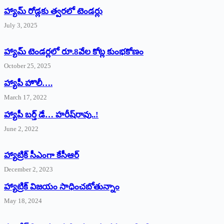
హ్యామ్‌ రోడ్లకు త్వరలో టెండర్లు
July 3, 2025
హ్యామ్‌ ‌టెండర్లలో రూ.8వేల కోట్ల కుంభకోణం
October 25, 2025
హ్యాపీ హొలీ….
March 17, 2022
హ్యాపీ బర్త్ ‌డే… హరీష్‌రావు..!
June 2, 2022
హ్యాట్రిక్‌ ‌సీఎంగా కేసీఆర్‌
December 2, 2023
హ్యాట్రిక్‌ విజయం సాధించబోతున్నాం
May 18, 2024