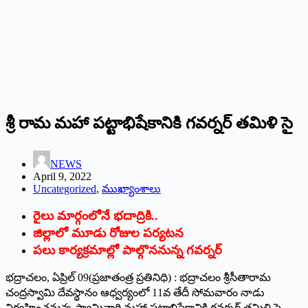
శ్రీ ‌రామ మహా పట్టాభిషేకానికి గవర్నర్‌ ‌తమిళి సై
NEWS
April 9, 2022
Uncategorized
,
ముఖ్యాంశాలు
రైలు మార్గంలోనే భదాద్రికి..
జిల్లాలో మూడు రోజుల పర్యటన
పలు కార్యక్రమాల్లో పాల్గొననున్న గవర్నర్‌
‌భద్రాచలం, ఏప్రిల్‌ 09(‌ప్రజాతంత్ర ప్రతినిధి) : భద్రాచలం శ్రీసీతారామ
చంద్రస్వామి దేవస్థానం ఆధ్వర్యంలో 11వ తేదీ సోమవారం నాడు
నిర్వహించనున్న స్వామివారి మహా పట్టాభిషేకానికి గవర్నర్‌ ‌తమిళి సై