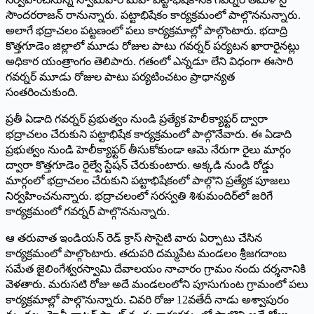
సౌందరరాజన్‌ ‌రానున్నారు. పట్టాభిషేకం కార్యక్రమంలో పాల్గొననున్నారు.
అలాగే భద్రాచలం పట్టణంలో పలు కార్యక్రమాల్లో పాల్గొంటారు. భదాద్రి
కొత్తగూడెం జిల్లాలో మూడు రోజుల పాటు గవర్నర్‌ ‌పర్యటన ఖారారైనట్లు
అధికార యంత్రాంగం తెలిపారు. గతంలో ఎన్నడూ లేని విధంగా ఈసారి
గవర్నర్‌ ‌మూడు రోజుల పాటు పర్యటించటం ప్రాధాన్యత
సంతరించుకుంది.
ప్రతీ ఏడాది గవర్నర్‌ ‌ప్రభుత్వం నుండి ప్రత్యేక హెలీక్యాఫ్టర్‌ ‌ద్వారా
భద్రాచలం చేరుకుని పట్టాభిషేక కార్యక్రమంలో పాల్గొనేవారు. ఈ ఏడాది
ప్రభుత్వం నుండి హెలీక్యాఫ్టర్‌ ‌తీసుకోకుండా ఆమె నేరుగా రైలు మార్గం
ద్వారా కొత్తగూడెం రైల్వే స్టేషన్‌ ‌చేరుకుంటారు. అక్కడి నుండి రోడ్డు
మార్గంలో భద్రాచలం చేరుకుని పట్టాభిషేకంలో పాల్గొని ప్రత్యేక పూజలు
నిర్వహించనున్నారు. భద్రాచలంలో సరస్వతి శిశుమందిర్‌లో జరిగే
కార్యక్రమంలో గవర్నర్‌ ‌పాల్గొననున్నారు.
ఆ తరువాత ఇండియన్‌ ‌రెడ్‌ ‌క్రాస్‌ ‌సొసైటి వారు ఏర్పాటు చేసిన
కార్యక్రమంలో పాల్గొంటారు. తదుపరి దమ్మపేట మండలం శ్రీజగదాంబ
సమేత జైలింగేశ్వరస్వామి దేవాలయం నాచారం గ్రామం నందు దర్శనానికి
వెళతారు. మరుసటి రోజు అదే మండలంలోని పూసుగుంట గ్రామంలో పలు
కార్యక్రమాల్లో పాల్గొనున్నారు. చివరి రోజు 12వతేదీ నాడు అశ్వాపురం