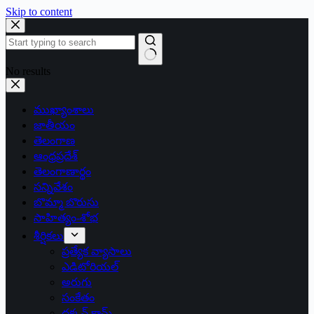
Skip to content
No results
ముఖ్యాంశాలు
జాతీయం
తెలంగాణ
ఆంధ్రప్రదేశ్
తెలంగాణార్థం
సన్నివేశం
బొమ్మా బొరుసు
సాహిత్యం-శోభ
శీర్షికలు
ప్రత్యేక వ్యాసాలు
ఎడిటోరియల్
అరుగు
సంకేతం
దక్కన్.కామ్