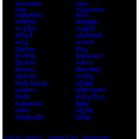
entertainment
Shoba
Sports
Uncategorized
అంతర్జాతీయం
అరుగు
అవర్గీకృతం
ఆద్యాత్మికం
ఆధ్యాత్మికం
ఆంధ్రప్రదేశ్
ఆరోగ్య శ్రీ
ఎడిటోరియల్
ఎన్నారై
ఎలమంద
కవితా శాల
క్రీడలు
క్లాస్ రూమ్
ఖుల్లమ్ ఖుల్లా
గెస్ట్ ఎడిటర్
జాతీయం
తెలంగాణ
తెలంగాణార్థం
దక్కన్.కామ్
పాలిటిక్స్
పీపుల్స్ ‌మీడియా
పెన్ డ్రైవ్
ప్రచురణలు
ప్రత్యేక వ్యాసాలు
బిజినెస్
బొమ్మా బొరుసు
ముఖ్యాంశాలు
శీర్షికలు
సంకేతం
సన్నివేశం
సాహిత్యం-శోభ
సిల్ సిల
Copyright © 2026 - Prajatantra
Terms & Conditions
Shipping Policy
Refund Policy