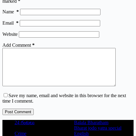
marked
*
Name
*
Email
*
Website
Add Comment
*
Save my name, email and website in this browser for the next
time I comment.
Post Comment
24 గంటలు
Balala Bharatham
Bharat jodo yatra special
Crime
English