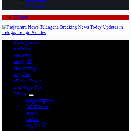
24 గంటలు
EPaper
ముఖ్యాంశాలు
జాతీయం
తెలంగాణ
ఆంధ్రప్రదేశ్
తెలంగాణార్థం
సన్నివేశం
బొమ్మా బొరుసు
సాహిత్యం-శోభ
శీర్షికలు
ప్రత్యేక వ్యాసాలు
ఎడిటోరియల్
అరుగు
సంకేతం
దక్కన్.కామ్