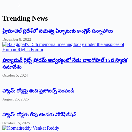
Trending News
‌హ్రిమాచల్‌ ‌ప్రదేశ్‌లో పభుత్వ ఏర్పాటుకు కాంగ్రెస్‌ ‌సన్నాహాలు
December 8, 2022
హ్యూమన్‌ రైట్స్‌ ఫోరమ్‌ ఆధ్వర్యంలో నేడు బాలగోపాల్‌ 15వ స్మారక
సమావేశం
October 5, 2024
హ్యామ్‌ రోడ్లపై తుది ప్రపోజల్స్‌ పంపండి
August 25, 2025
హ్యామ్‌ రోడ్లకు రేపు టెండరు నోటిఫికేషన్‌
October 15, 2025