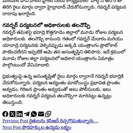
మండలం హెవీ వాటర్‌ ‌ప్లాంట్‌ ‌నందు కార్యక్రమంలో పాల్గొని అదే రోజు
తిరిగి రైలు మార్గం ద్వారా హైద్రాబాద్‌ ‌చేరుకోనున్నారు. గవర్నర్‌ ‌పర్యటన
దాదాపు ఖరారైంది.
గవర్నర్‌ ‌పర్యటనలో అధికారులకు తలనొప్పి
గవర్నర్‌ ‌తమిళసై భదాద్రి కొత్తగూడెం జిల్లాలో మూడు రోజుల పర్యటన
అధికారులకు తలనొప్పి కానుంది. గతంలో గవర్నర్‌ ‌మేడారం మరియు
యాదాద్రి పర్యటనకు వెళ్ళినప్పుడు అక్కడి యంత్రాంగం ప్రొటోకాల్‌
‌పాటించలేదని ఇప్పటికే ఆమె తన అసంతృప్తిని తెలిపారు. ఇదే క్రమంలో
మూడు రోజుల జిల్లా పర్యటనలో అధికార యంత్రాంగం ఏమాత్రం
పాల్గొంటుందో వేచిచూడాలి.
ప్రభుత్వంపై ఉన్న అసంతృప్తితో రైలు మార్గం ద్వారానే గవర్నర్‌ ‌భదాద్రికి
చేరుకోనున్నారు. పర్యటన ఆద్యంతం మావోయిస్టు ప్రభావిత ప్రాంతం
అవ్వడం, గిరిజన ప్రాంతం అవ్వడంతో అటు పోలీసులకు, ఇటు
అధికారులకు గవర్నర్‌ ‌పర్యటన తలనొప్పిగా మారినట్లు ఉన్నట్లు
తెలుస్తుంది.
Previous
Post
రైతులను కెసిఆర్‌ ‌రెచ్చగొడుతున్నారు…
Next
Post
పౌరహక్కుల ఉద్యమ లక్ష్యం