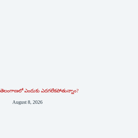
తెలంగాణలో ఎందుకు ఎదగలేకపోతున్నాం?
August 8, 2026