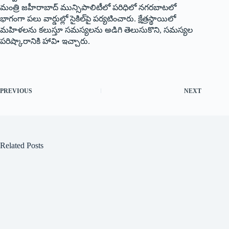
మంత్రి జహీరాబాద్‌ ‌మున్సిపాలిటీలో పరిధిలో నగరబాటలో
భాగంగా పలు వార్డుల్లో సైకిల్‌పై పర్యటించారు. క్షేత్రస్థాయిలో
మహిళలను కలుస్తూ సమస్యలను అడిగి తెలుసుకొని, సమస్యల
పరిష్కారానికి హావి• ఇచ్చారు.
PREVIOUS
NEXT
Related Posts