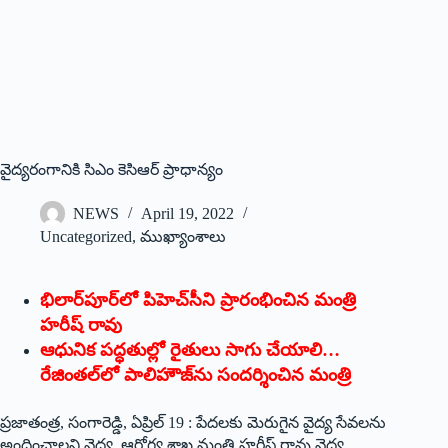
వైద్యరంగానికి సిఎం కెసిఆర్‌ ‌ప్రాధాన్యం
NEWS
April 19, 2022
Uncategorized
,
ముఖ్యాంశాలు
భిలార్‌పూర్‌లో పిహెచ్‌సీని ప్రారంభించిన మంత్రి
హరీష్‌ ‌రావు
ఆధునిక పద్ధతుల్లో రైతులు సాగు చేయాలి…
రేజింతల్‌లో పాలిహౌజ్‌ను సందర్శించిన మంత్రి
ప్రజాతంత్ర, సంగారెడ్డి, ఏప్రిల్‌ 19 : ‌పేదలకు మెరుగైన వైద్య సేవలను
అందించాలని వైద్య, ఆరోగ్య శాఖ మంత్రి హరీష్‌ ‌రావు వైద్య