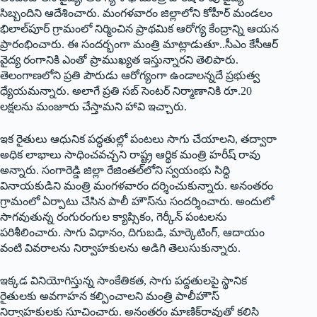
సిబ్బందిని ఆదేశించారు. మంగళవారం జిల్లాలోని కోహీర్‌ ‌మండలం
భిలాల్‌పూర్‌ ‌గ్రామంలో నిర్మించిన ప్రాథమిక ఆరోగ్య కేంద్రాన్ని ఆయన
ప్రారంభించారు. ఈ సందర్భంగా మంత్రి మాట్లాడుతూ..సీఎం కేసీఆర్‌
‌వైద్య రంగానికి ఎంతో ప్రాముఖ్యత ఇస్తున్నారని తెలిపారు.
తెలంగాణలోని ప్రతి పౌరుడు ఆరోగ్యంగా ఉండాలన్నదే ప్రభుత్వ
ధ్యేయమన్నారు. అలాగే ప్రతి సబ్‌ ‌సెంటర్‌ ‌నిర్మాణానికి రూ.20
లక్షలను మంజూరు చేస్తామని హావి ఇచ్చారు.
ఇక రైతులు ఆధునిక పద్ధతుల్లో పంటలు సాగు చేయాలని, తద్వారా
అధిక లాభాలు సాధించవచ్చని రాష్ట్ర ఆర్థిక మంత్రి హరీష్‌ ‌రావు
అన్నారు. సంగారెడ్డి జిల్లా రేజింతల్‌లోని స్వయంభు సిద్ధి
వినాయకుడిని మంత్రి మంగళవారం దర్శించుకున్నారు. అనంతరం
గ్రామంలో ఏర్పాటు చేసిన పాలీ హౌస్‌ను సందర్శించారు. అందులో
సాగవుతున్న రంగురంగుల క్యాప్సికం, గెర్కీన్‌ ‌పంటలను
పరిశీలించారు. సాగు విధానం, దిగుబడి, మార్కెటింగ్‌, ఆదాయం
వంటి వివరాలను నిర్వాహకులను అడిగి తెలుసుకున్నారు.
ఇక్కడ వినియోగిస్తున్న సాంకేతికత, సాగు పద్దతులపై స్థానిక
రైతులకు అవగాహన కల్పించాలని మంత్రి పాలీహౌస్‌
‌నిర్వాహకులకు సూచించారు. అనంతరం మాణిక్‌రావుతో కలిసి