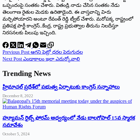
ఒప్పందంపై సంతకం చేశారు. వితండ్రి నాడు చేసిన సంతకం నేడు
తెలంగాణ రైతుల మెడకు ఉరితాడైంది. ఈ వాస్తవాన్ని వి•రు
మర్చిపోయారని అంటూ రేవంత్‌ ‌రెడ్డి ట్వీట్‌ ‌చేశారు. మరోపక్క రాష్ట్రంలో
ప్రతిపక్ష పార్టీ కాంగ్రెస్‌..‌కేంద్ర, రాష్ట్ర ప్రభుత్వాల తీరును నిలదీస్తూ
నిరసనలకు పిలుపు ఇచ్చింది.
Previous
Post
ఆగని పెట్రో ధరల పెరుగుదల
Next
Post
ఎండాకాలం ఇలా ఎదుర్కోవాలి
Trending News
‌హ్రిమాచల్‌ ‌ప్రదేశ్‌లో పభుత్వ ఏర్పాటుకు కాంగ్రెస్‌ ‌సన్నాహాలు
December 8, 2022
హ్యూమన్‌ రైట్స్‌ ఫోరమ్‌ ఆధ్వర్యంలో నేడు బాలగోపాల్‌ 15వ స్మారక
సమావేశం
October 5, 2024