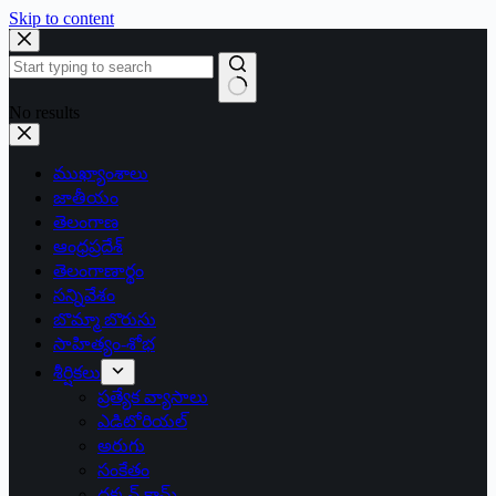
Skip to content
No results
ముఖ్యాంశాలు
జాతీయం
తెలంగాణ
ఆంధ్రప్రదేశ్
తెలంగాణార్థం
సన్నివేశం
బొమ్మా బొరుసు
సాహిత్యం-శోభ
శీర్షికలు
ప్రత్యేక వ్యాసాలు
ఎడిటోరియల్
అరుగు
సంకేతం
దక్కన్.కామ్