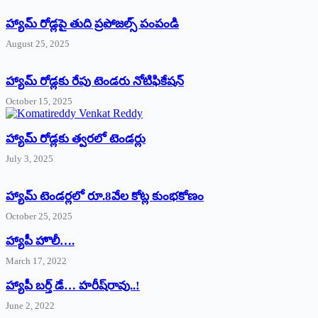
హ్యామ్‌ రోడ్లపై తుది ప్రపోజల్స్‌ పంపండి
August 25, 2025
హ్యామ్‌ రోడ్లకు రేపు టెండరు నోటిఫికేషన్‌
October 15, 2025
హ్యామ్‌ రోడ్లకు త్వరలో టెండర్లు
July 3, 2025
హ్యామ్‌ ‌టెండర్లలో రూ.8వేల కోట్ల కుంభకోణం
October 25, 2025
హ్యాపీ హొలీ….
March 17, 2022
హ్యాపీ బర్త్ ‌డే… హరీష్‌రావు..!
June 2, 2022