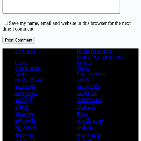
Save my name, email and website in this browser for the next
time I comment.
Post Comment
24 గంటలు
Balala Bharatham
Bharat jodo yatra special
Crime
English
entertainment
Shoba
Sports
Uncategorized
అంతర్జాతీయం
అరుగు
అవర్గీకృతం
ఆద్యాత్మికం
ఆధ్యాత్మికం
ఆంధ్రప్రదేశ్
ఆరోగ్య శ్రీ
ఎడిటోరియల్
ఎన్నారై
ఎలమంద
కవితా శాల
క్రీడలు
క్లాస్ రూమ్
ఖుల్లమ్ ఖుల్లా
గెస్ట్ ఎడిటర్
జాతీయం
తెలంగాణ
తెలంగాణార్థం