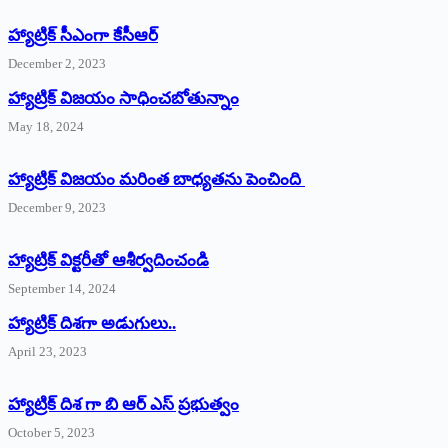
హ్యాట్రిక్‌ ‌సీఎంగా కేసీఆర్‌
December 2, 2023
హ్యాట్రిక్‌ విజయం సాధించబోతున్నాం
May 18, 2024
హ్యాట్రిక్ విజయం మరింత బాధ్యతను పెంచింది
December 9, 2023
హ్యాట్రిక్‌ ‌విక్టరీతో ఆశీర్వదించండి
September 14, 2024
‌హ్యాట్రిక్‌ ‌దిశగా అడుగులు..
April 23, 2023
హ్యాట్రిక్ దిశ గా బి ఆర్ ఎస్ ప్రభుత్వం
October 5, 2023