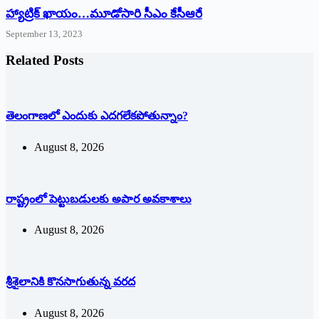
హ్యాట్రిక్‌ ‌ఖాయం…మూడోసారి సీఎం కేసీఆరే
September 13, 2023
Related Posts
తెలంగాణలో ఎందుకు ఎదగలేకపోతున్నాం?
August 8, 2026
రాష్ట్రంలో పెట్టుబడులకు అపార అవకాశాలు
August 8, 2026
శ్రీశైలానికి కొనసాగుతున్న వరద
August 8, 2026