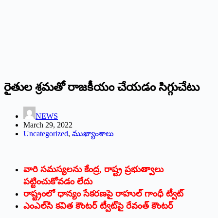
రైతుల శ్రమతో రాజకీయం చేయడం సిగ్గుచేటు
NEWS
March 29, 2022
Uncategorized
,
ముఖ్యాంశాలు
వారి సమస్యలను కేంద్ర, రాష్ట్ర ప్రభుత్వాలు
పట్టించుకోవడం లేదు
రాష్ట్రంలో ధాన్యం సేకరణపై రాహుల్‌ ‌గాంధీ ట్వీట్‌
ఎంఎల్‌సి కవిత కౌంటర్‌ ‌ట్వీట్‌పై రేవంత్‌ ‌కౌంటర్‌