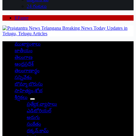
24 గంటలు
EPaper
ముఖ్యాంశాలు
జాతీయం
తెలంగాణ
ఆంధ్రప్రదేశ్
తెలంగాణార్థం
సన్నివేశం
బొమ్మా బొరుసు
సాహిత్యం-శోభ
శీర్షికలు
ప్రత్యేక వ్యాసాలు
ఎడిటోరియల్
అరుగు
సంకేతం
దక్కన్.కామ్