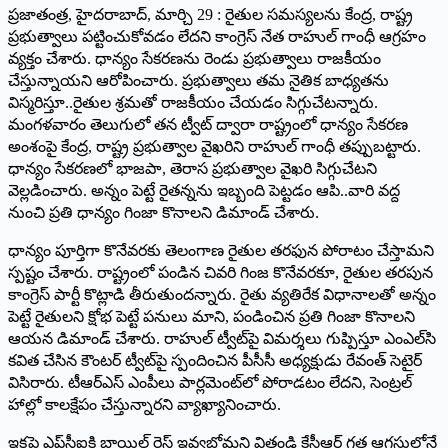
‌ప్రజాతంత్ర, హైదరాబాద్‌, ‌మార్చి 29 : రైతుల సమస్యలను కేంద్ర, రాష్ట్ర
ప్రభుత్వాలు పట్టించుకోవడం లేదని కాంగ్రెస్‌ ‌నేత రాహుల్‌ ‌గాంధీ ఆగ్రహం
వ్యక్తం చేశారు. ధాన్యం సేకరణను రెండు ప్రభుత్వాలు రాజకీయం
చేస్తున్నాయని ఆరోపించారు. ప్రభుత్వాలు తమ నైతిక బాధ్యతను
విస్మరిస్తూ..రైతుల శ్రమతో రాజకీయం చేయడం సిగ్గుచేటన్నారు.
మంగళవారం తెలుగులో తన ట్వీట్‌ ‌ద్వారా రాష్ట్రంలో ధాన్యం సేకరణ
అంశంపై కేంద్ర, రాష్ట్ర ప్రభుత్వాల వైఖరిని రాహుల్‌ ‌గాంధీ తప్పుబట్టారు.
ధాన్యం సేకరణలో భాజపా, తెరాస ప్రభుత్వాల వైఖరి సిగ్గుచేటని
వెల్లడించారు. అన్నం పెట్టే రైతన్నను ఇబ్బంది పెట్టడం ఆపి..వారి వద్ద
నుంచి ప్రతి ధాన్యం గింజా కొనాలని డిమాండ్‌ ‌చేశారు.
ధాన్యం పూర్తిగా కొనేవరకు తెలంగాణ రైతుల తరఫున పోరాటం చేస్తామని
స్పష్టం చేశారు. రాష్ట్రంలో పండిన చివరి గింజ కొనేవరకూ, రైతుల తరపున
కాంగ్రెస్‌ ‌పార్టీ కొట్లాడి తీరుతుందన్నారు. రైతు వ్యతిరేక విధానాలతో అన్నం
పెట్టే రైతులని క్షోభ పెట్టే పనులు మాని, పండించిన ప్రతి గింజా కొనాలని
ఆయన డిమాండ్‌ ‌చేశారు. రాహుల్‌ ‌ట్వీట్‌పై విమర్శలు గుప్పిస్తూ ఎంఎల్‌సి
కవిత చేసిన కౌంటర్‌ ‌ట్వీట్‌పై స్పందించిన పీసీసీ అధ్యక్షుడు రేవంత్‌ ‌సెటైర్‌
‌విసిరారు. టీఆర్‌ఎస్‌ ఎం‌పీలు పార్లమెంట్‌లో పోరాడటం లేదని, సెంట్రల్‌
‌హాల్లో కాలక్షేపం చేస్తున్నారని వ్యాఖ్యానించారు.
ఇకపై ఎఫ్‌సీఐకి బాయిల్డ్ ‌రైస్‌ ఇవ్వబోమని వితండ్రి కేసీఆర్‌ ‌గత ఆగస్టులోనే