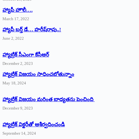
హ్యాపీ హొలీ….
March 17, 2022
హ్యాపీ బర్త్ ‌డే… హరీష్‌రావు..!
June 2, 2022
హ్యాట్రిక్‌ ‌సీఎంగా కేసీఆర్‌
December 2, 2023
హ్యాట్రిక్‌ విజయం సాధించబోతున్నాం
May 18, 2024
హ్యాట్రిక్ విజయం మరింత బాధ్యతను పెంచింది
December 9, 2023
హ్యాట్రిక్‌ ‌విక్టరీతో ఆశీర్వదించండి
September 14, 2024