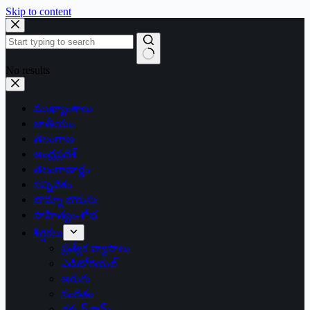
Skip to content
No results
ముఖ్యాంశాలు
జాతీయం
తెలంగాణ
ఆంధ్రప్రదేశ్
తెలంగాణార్థం
సన్నివేశం
బొమ్మా బొరుసు
సాహిత్యం-శోభ
శీర్షికలు
ప్రత్యేక వ్యాసాలు
ఎడిటోరియల్
అరుగు
సంకేతం
దక్కన్.కామ్