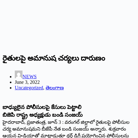
రైతులపై అమానుష చర్యలు దారుణం
NEWS
June 3, 2022
Uncategorized
,
తెలంగాణ
బాధ్యులైన పోలీసులపై కేసులు పెట్టాలి
బిజెపి రాష్ట్ర అధ్యక్షుడు బండి సంజయ్‌
‌హైదరాబాద్‌, ‌ప్రజాతంత్ర, జూన్‌ 3 : ‌వరంగల్‌ ‌జిల్లాలో రైతులపై పోలీసుల
చర్య అమానుషమని బీజేపీ నేత బండి సంజయ్‌ అన్నారు. శుక్రవారం
ఆయన వి•డియాతో మాట్లాడుతూ థర్డ్ ‌డిగ్రీ ప్రయోగించిన పోలీసులను