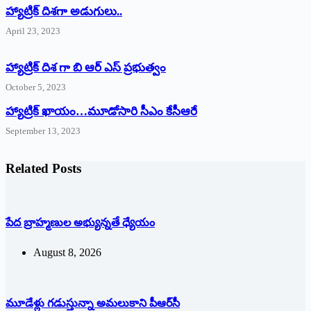
‌హ్యాట్రిక్‌ ‌దిశగా అడుగులు..
April 23, 2023
హ్యాట్రిక్ దిశ గా బి ఆర్ ఎస్ ప్రభుత్వం
October 5, 2023
హ్యాట్రిక్‌ ‌ఖాయం…మూడోసారి సీఎం కేసీఆరే
September 13, 2023
Related Posts
పేద బ్రాహ్మణుల అభ్యున్నతే ధ్యేయం
August 8, 2026
మూడేళ్లు గ‌డుస్తున్నా అమ‌లుకాని పీఆర్‌సీ