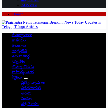
24 గంటలు
EPaper
ముఖ్యాంశాలు
జాతీయం
తెలంగాణ
ఆంధ్రప్రదేశ్
తెలంగాణార్థం
సన్నివేశం
బొమ్మా బొరుసు
సాహిత్యం-శోభ
శీర్షికలు
ప్రత్యేక వ్యాసాలు
ఎడిటోరియల్
అరుగు
సంకేతం
దక్కన్.కామ్