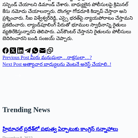
సస్పెండ్‌ ‌చేయాలని డిమాండ్‌ ‌చేశారు. బాధ్యులైన పోలీసులపై క్రిమినల్‌
‌కేసు నమోదు చేయాలన్నారు. దొంగల్లా గోడదూకి కిడ్నాప్‌ ‌చేస్తారా అని
ప్రశ్నించారు. సీఐ విశ్వేశ్వర్‌రెడ్డి, ఎస్సై భరత్‌పై న్యాయపోరాటం చేస్తామని
ప్రకటించారు. ల్యాండ్‌పూలింగ్‌ ‌పేరుతో భూముల స్వాధీనాన్ని రైతులు
వ్యతిరేకిస్తున్నారని తెలిపారు. ఎన్‌కౌంటర్‌ ‌చేస్తానని రైతులను పోలీసులు
బెదిరించారని బండి సంజయ్‌ ‌చెప్పారు.
Previous
Post
మీరు మనుషులా…రాక్షసులా…?
Next
Post
అత్యాచార బాధ్యులను వెంటనే అరెస్ట్ ‌చేయాలి..!
Trending News
‌హ్రిమాచల్‌ ‌ప్రదేశ్‌లో పభుత్వ ఏర్పాటుకు కాంగ్రెస్‌ ‌సన్నాహాలు
December 8, 2022