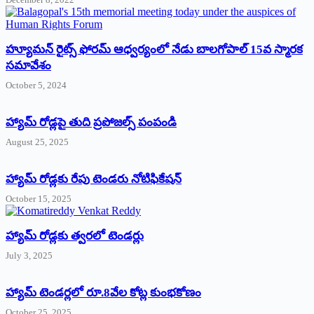
హ్యూమన్‌ రైట్స్‌ ఫోరమ్‌ ఆధ్వర్యంలో నేడు బాలగోపాల్‌ 15వ స్మారక
సమావేశం
October 5, 2024
హ్యామ్‌ రోడ్లపై తుది ప్రపోజల్స్‌ పంపండి
August 25, 2025
హ్యామ్‌ రోడ్లకు రేపు టెండరు నోటిఫికేషన్‌
October 15, 2025
హ్యామ్‌ రోడ్లకు త్వరలో టెండర్లు
July 3, 2025
హ్యామ్‌ ‌టెండర్లలో రూ.8వేల కోట్ల కుంభకోణం
October 25, 2025