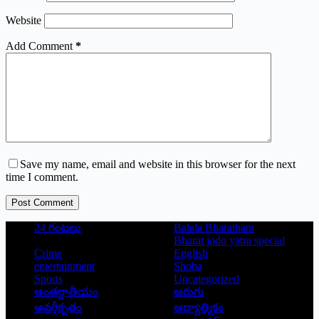
Website
Add Comment
*
Save my name, email and website in this browser for the next
time I comment.
Post Comment
24 గంటలు
Balala Bharatham
Bharat jodo yatra special
Crime
English
entertainment
Shoba
Sports
Uncategorized
అంతర్జాతీయం
అరుగు
అవర్గీకృతం
ఆద్యాత్మికం