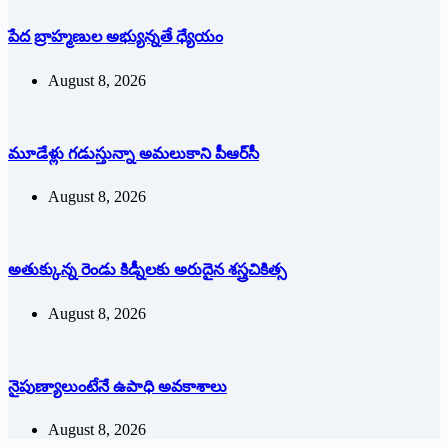
పేద బ్రాహ్మణుల అభ్యున్నతే ధ్యేయం
August 8, 2026
మూడేళ్లు గ‌డుస్తున్నా అమ‌లుకాని పీఆర్‌సీ
August 8, 2026
అతుక్కున్న రెండు కిడ్నీలకు అరుదైన శస్త్రచికిత్స
August 8, 2026
నైపుణ్యాలుంటేనే ఉపాధి అవకాశాలు
August 8, 2026