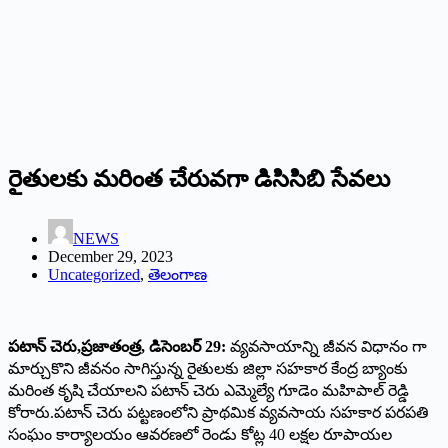
రైతులకు మరింత చేరువగా డిసిసిబి సేవలు
NEWS
December 29, 2023
Uncategorized
,
తెలంగాణ
పటాన్ చెరు,ప్రజాతంత్ర, డిసెంబర్ 29:
వ్యవసాయాన్ని జీవన విధానం గా
మార్చుకొని జీవనం సాగిస్తున్న రైతులకు జిల్లా సహకార కేంద్ర బ్యాంకు
మరింత కృషి చేయాలని పటాన్ చెరు ఎమ్మెల్యే గూడెం మహిపాల్ రెడ్డి
కోరారు.పటాన్ చెరు పట్టణంలోని ప్రాథమిక వ్యవసాయ సహకార పరపతి
సంఘం కార్యాలయం ఆవరణలో రెండు కోట్ల 40 లక్షల రూపాయల