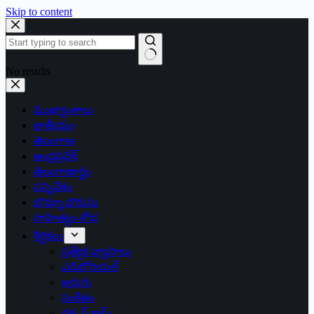
Skip to content
No results
ముఖ్యాంశాలు
జాతీయం
తెలంగాణ
ఆంధ్రప్రదేశ్
తెలంగాణార్థం
సన్నివేశం
బొమ్మా బొరుసు
సాహిత్యం-శోభ
శీర్షికలు
ప్రత్యేక వ్యాసాలు
ఎడిటోరియల్
అరుగు
సంకేతం
దక్కన్.కామ్