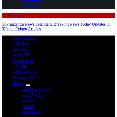
24 గంటలు
EPaper
ముఖ్యాంశాలు
జాతీయం
తెలంగాణ
ఆంధ్రప్రదేశ్
తెలంగాణార్థం
సన్నివేశం
బొమ్మా బొరుసు
సాహిత్యం-శోభ
శీర్షికలు
ప్రత్యేక వ్యాసాలు
ఎడిటోరియల్
అరుగు
సంకేతం
దక్కన్.కామ్