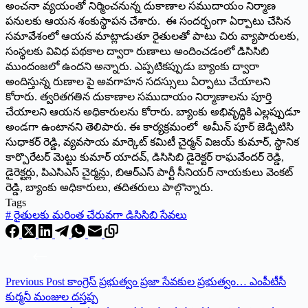
అంచనా వ్యయంతో నిర్మించనున్న దుకాణాల సముదాయం నిర్మాణ
పనులకు ఆయన శంకుస్థాపన చేశారు. ఈ సందర్భంగా ఏర్పాటు చేసిన
సమావేశంలో ఆయన మాట్లాడుతూ రైతులతో పాటు చిరు వ్యాపారులకు,
సంస్థలకు వివిధ పథకాల ద్వారా రుణాలు అందించడంలో డిసిసిబి
ముందంజలో ఉందని అన్నారు. ఎప్పటికప్పుడు బ్యాంకు ద్వారా
అందిస్తున్న రుణాల పై అవగాహన సదస్సులు ఏర్పాటు చేయాలని
కోరారు. త్వరితగతిన దుకాణాల సముదాయం నిర్మాణాలను పూర్తి
చేయాలని ఆయన అధికారులను కోరారు. బ్యాంకు అభివృద్ధికి ఎల్లప్పుడూ
అండగా ఉంటానని తెలిపారు. ఈ కార్యక్రమంలో అమీన్ పూర్ జెడ్పిటిసి
సుధాకర్ రెడ్డి, వ్యవసాయ మార్కెట్ కమిటీ చైర్మన్ విజయ్ కుమార్, స్థానిక
కార్పొరేటర్ మెట్టు కుమార్ యాదవ్, డిసిసిబి డైరెక్టర్ రాఘవేందర్ రెడ్డి,
డైరెక్టర్లు, పిఎసిఎస్ చైర్మన్లు, బిఆర్ఎస్ పార్టీ సీనియర్ నాయకులు వెంకట్
రెడ్డి, బ్యాంకు అధికారులు, తదితరులు పాల్గొన్నారు.
Tags
#
రైతులకు మరింత చేరువగా డిసిసిబి సేవలు
Previous
Post
కాంగ్రెస్ ప్రభుత్వం ప్రజా సేవకుల ప్రభుత్వం… ఎంపీటీసీ
కుర్మనీ మంజుల దస్తప్ప