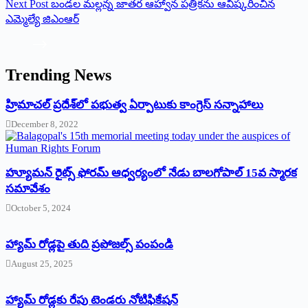
Next
Post
బండల మల్లన్న జాతర ఆహ్వాన పత్రికను ఆవిష్కరించిన
ఎమ్మెల్యే జిఎంఆర్
Trending News
‌హ్రిమాచల్‌ ‌ప్రదేశ్‌లో పభుత్వ ఏర్పాటుకు కాంగ్రెస్‌ ‌సన్నాహాలు
December 8, 2022
హ్యూమన్‌ రైట్స్‌ ఫోరమ్‌ ఆధ్వర్యంలో నేడు బాలగోపాల్‌ 15వ స్మారక
సమావేశం
October 5, 2024
హ్యామ్‌ రోడ్లపై తుది ప్రపోజల్స్‌ పంపండి
August 25, 2025
హ్యామ్‌ రోడ్లకు రేపు టెండరు నోటిఫికేషన్‌