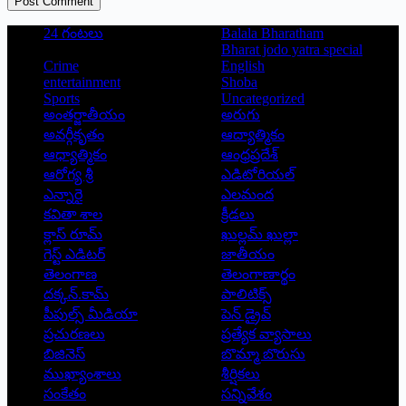
Post Comment
24 గంటలు
Balala Bharatham
Bharat jodo yatra special
Crime
English
entertainment
Shoba
Sports
Uncategorized
అంతర్జాతీయం
అరుగు
అవర్గీకృతం
ఆద్యాత్మికం
ఆధ్యాత్మికం
ఆంధ్రప్రదేశ్
ఆరోగ్య శ్రీ
ఎడిటోరియల్
ఎన్నారై
ఎలమంద
కవితా శాల
క్రీడలు
క్లాస్ రూమ్
ఖుల్లమ్ ఖుల్లా
గెస్ట్ ఎడిటర్
జాతీయం
తెలంగాణ
తెలంగాణార్థం
దక్కన్.కామ్
పాలిటిక్స్
పీపుల్స్ ‌మీడియా
పెన్ డ్రైవ్
ప్రచురణలు
ప్రత్యేక వ్యాసాలు
బిజినెస్
బొమ్మా బొరుసు
ముఖ్యాంశాలు
శీర్షికలు
సంకేతం
సన్నివేశం