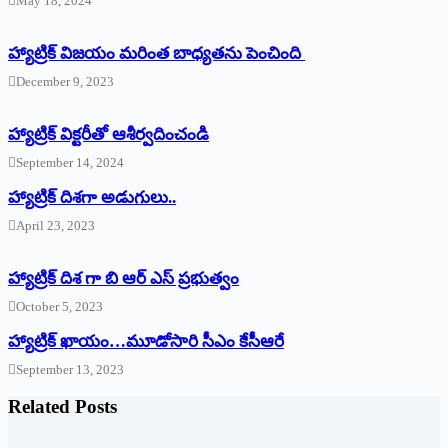
May 18, 2024
హ్యాట్రిక్ విజయం మరింత బాధ్యతను పెంచింది
December 9, 2023
హ్యాట్రిక్‌ ‌విక్టరీతో ఆశీర్వదించండి
September 14, 2024
‌హ్యాట్రిక్‌ ‌దిశగా అడుగులు..
April 23, 2023
హ్యాట్రిక్ దిశ గా బి ఆర్ ఎస్ ప్రభుత్వం
October 5, 2023
హ్యాట్రిక్‌ ‌ఖాయం…మూడోసారి సీఎం కేసీఆరే
September 13, 2023
Related Posts