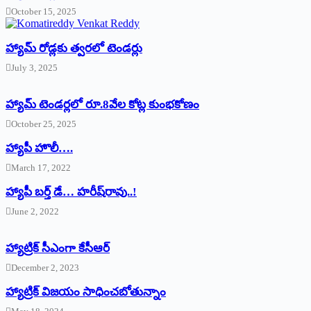
October 15, 2025
హ్యామ్‌ రోడ్లకు త్వరలో టెండర్లు
July 3, 2025
హ్యామ్‌ ‌టెండర్లలో రూ.8వేల కోట్ల కుంభకోణం
October 25, 2025
హ్యాపీ హొలీ….
March 17, 2022
హ్యాపీ బర్త్ ‌డే… హరీష్‌రావు..!
June 2, 2022
హ్యాట్రిక్‌ ‌సీఎంగా కేసీఆర్‌
December 2, 2023
హ్యాట్రిక్‌ విజయం సాధించబోతున్నాం