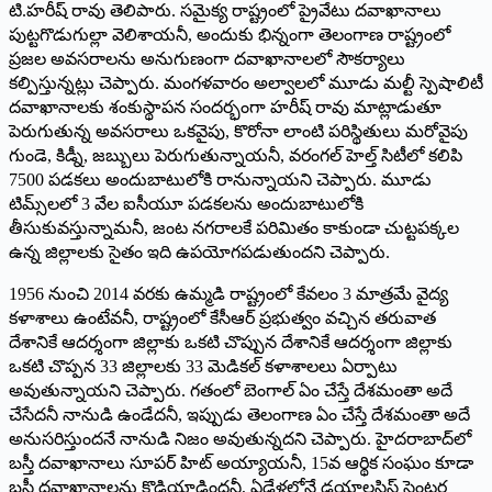
టి.హరీష్‌ ‌రావు తెలిపారు. సమైక్య రాష్ట్రంలో ప్రైవేటు దవాఖానాలు
పుట్టగొడుగుల్లా వెలిశాయనీ, అందుకు భిన్నంగా తెలంగాణ రాష్ట్రంలో
ప్రజల అవసరాలను అనుగుణంగా దవాఖానాలలో సౌకర్యాలు
కల్పిస్తున్నట్లు చెప్పారు. మంగళవారం అల్వాలలో మూడు మల్టీ స్పెషాలిటీ
దవాఖానాలకు శంకుస్థాపన సందర్భంగా హరీష్‌ ‌రావు మాట్లాడుతూ
పెరుగుతున్న అవసరాలు ఒకవైపు, కొరోనా లాంటి పరిస్థితులు మరోవైపు
గుండె, కిడ్నీ, జబ్బులు పెరుగుతున్నాయనీ, వరంగల్‌ ‌హెల్త్ ‌సిటీలో కలిపి
7500 పడకలు అందుబాటులోకి రానున్నాయని చెప్పారు. మూడు
టిమ్స్‌లలో 3 వేల ఐసీయూ పడకలను అందుబాటులోకి
తీసుకువస్తున్నామనీ, జంట నగరాలకే పరిమితం కాకుండా చుట్టపక్కల
ఉన్న జిల్లాలకు సైతం ఇది ఉపయోగపడుతుందని చెప్పారు.
1956 నుంచి 2014 వరకు ఉమ్మడి రాష్ట్రంలో కేవలం 3 మాత్రమే వైద్య
కళాశాలు ఉంటేవనీ, రాష్ట్రంలో కేసీఆర్‌ ‌ప్రభుత్వం వచ్చిన తరువాత
దేశానికే ఆదర్శంగా జిల్లాకు ఒకటి చొప్పున దేశానికే ఆదర్శంగా జిల్లాకు
ఒకటి చొప్పన 33 జిల్లాలకు 33 మెడికల్‌ ‌కళాశాలలు ఏర్పాటు
అవుతున్నాయని చెప్పారు. గతంలో బెంగాల్‌ ఏం ‌చేస్తే దేశమంతా అదే
చేసేదనీ నానుడి ఉండేదనీ, ఇప్పుడు తెలంగాణ ఏం చేస్తే దేశమంతా అదే
అనుసరిస్తుందనే నానుడి నిజం అవుతున్నదని చెప్పారు. హైదరాబాద్‌లో
బస్తీ దవాఖానాలు సూపర్‌ ‌హిట్‌ అయ్యాయనీ, 15వ ఆర్థిక సంఘం కూడా
బస్తీ దవాఖానాలను కొడియాడిందనీ, ఏడేళ్లలోనే డయాలసిస్‌ ‌సెంటర్ల