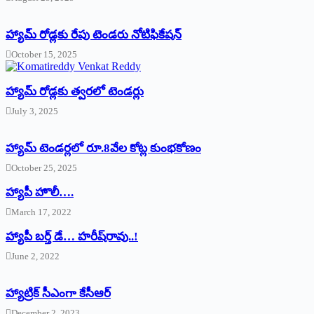
హ్యామ్‌ రోడ్లకు రేపు టెండరు నోటిఫికేషన్‌
October 15, 2025
హ్యామ్‌ రోడ్లకు త్వరలో టెండర్లు
July 3, 2025
హ్యామ్‌ ‌టెండర్లలో రూ.8వేల కోట్ల కుంభకోణం
October 25, 2025
హ్యాపీ హొలీ….
March 17, 2022
హ్యాపీ బర్త్ ‌డే… హరీష్‌రావు..!
June 2, 2022
హ్యాట్రిక్‌ ‌సీఎంగా కేసీఆర్‌
December 2, 2023