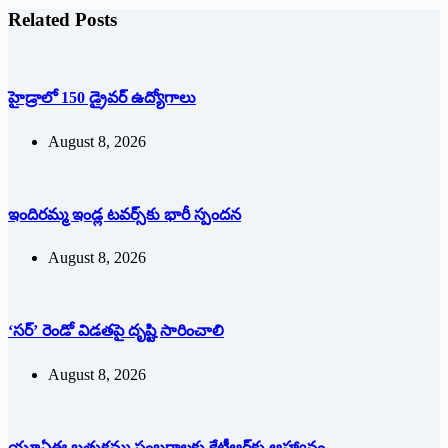
Related Posts
హైడ్రాలో 150 డ్రైవర్‌ ఉద్యోగాలు
August 8, 2026
ఇందిరమ్మ ఇండ్ల టవర్స్‌కు భారీ స్పందన
August 8, 2026
‘సర్’ రెండో విడతపై దృష్టి సారించాలి
August 8, 2026
యూఏఈ బతుకమ్మ సంబరాలకు కేటీఆర్‌కు ఆహ్వానం