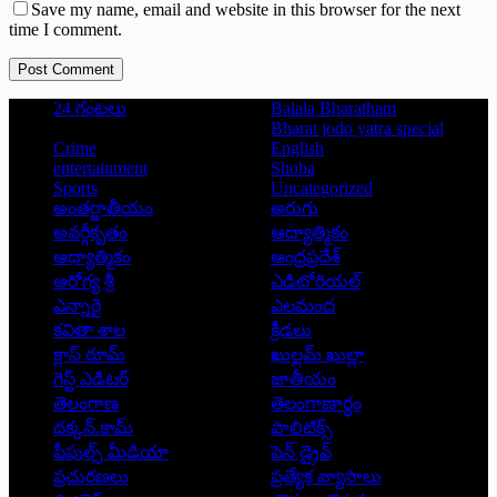
Save my name, email and website in this browser for the next
time I comment.
Post Comment
24 గంటలు
Balala Bharatham
Bharat jodo yatra special
Crime
English
entertainment
Shoba
Sports
Uncategorized
అంతర్జాతీయం
అరుగు
అవర్గీకృతం
ఆద్యాత్మికం
ఆధ్యాత్మికం
ఆంధ్రప్రదేశ్
ఆరోగ్య శ్రీ
ఎడిటోరియల్
ఎన్నారై
ఎలమంద
కవితా శాల
క్రీడలు
క్లాస్ రూమ్
ఖుల్లమ్ ఖుల్లా
గెస్ట్ ఎడిటర్
జాతీయం
తెలంగాణ
తెలంగాణార్థం
దక్కన్.కామ్
పాలిటిక్స్
పీపుల్స్ ‌మీడియా
పెన్ డ్రైవ్
ప్రచురణలు
ప్రత్యేక వ్యాసాలు