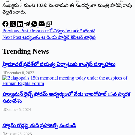
సంఖ్యను 3 నుంచి 102కు పెంచామని ఈ సందర్బంగా మంత్రి హరీష్‌ ‌రావు
వెల్లడించారు.
Previous
Post
తెలంగాణలో విధ్వంసం జరుగుతుంది
Next
Post
ఆద్యంతం ఆ రెండు పార్టీలే కెసిఆర్‌ ‌టార్గెట్‌
Trending News
‌హ్రిమాచల్‌ ‌ప్రదేశ్‌లో పభుత్వ ఏర్పాటుకు కాంగ్రెస్‌ ‌సన్నాహాలు
December 8, 2022
హ్యూమన్‌ రైట్స్‌ ఫోరమ్‌ ఆధ్వర్యంలో నేడు బాలగోపాల్‌ 15వ స్మారక
సమావేశం
October 5, 2024
హ్యామ్‌ రోడ్లపై తుది ప్రపోజల్స్‌ పంపండి
August 25, 2025