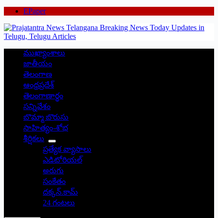
EPaper
ముఖ్యాంశాలు
జాతీయం
తెలంగాణ
ఆంధ్రప్రదేశ్
తెలంగాణార్థం
సన్నివేశం
బొమ్మా బొరుసు
సాహిత్యం-శోభ
శీర్షికలు
ప్రత్యేక వ్యాసాలు
ఎడిటోరియల్
అరుగు
సంకేతం
దక్కన్.కామ్
24 గంటలు