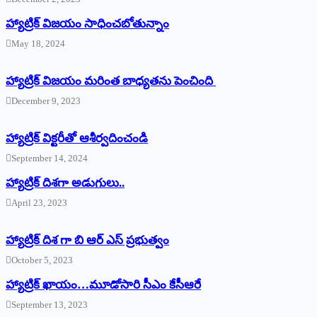
హ్యాట్రిక్‌ విజయం సాధించబోతున్నాం
May 18, 2024
హ్యాట్రిక్ విజయం మరింత బాధ్యతను పెంచింది
December 9, 2023
హ్యాట్రిక్‌ ‌విక్టరీతో ఆశీర్వదించండి
September 14, 2024
‌హ్యాట్రిక్‌ ‌దిశగా అడుగులు..
April 23, 2023
హ్యాట్రిక్ దిశ గా బి ఆర్ ఎస్ ప్రభుత్వం
October 5, 2023
హ్యాట్రిక్‌ ‌ఖాయం…మూడోసారి సీఎం కేసీఆరే
September 13, 2023