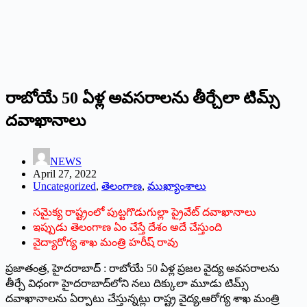
రాబోయే 50 ఏళ్ల అవసరాలను తీర్చేలా టిమ్స్
‌దవాఖానాలు
NEWS
April 27, 2022
Uncategorized
,
తెలంగాణ
,
ముఖ్యాంశాలు
సమైక్య రాష్ట్రంలో పుట్టగొడుగుల్లా ప్రైవేట్‌ ‌దవాఖానాలు
ఇప్పుడు తెలంగాణ ఏం చేస్తే దేశం అదే చేస్తుంది
వైద్యారోగ్య శాఖ మంత్రి హరీష్‌ ‌రావు
ప్రజాతంత్ర, హైదరాబాద్‌ : ‌రాబోయే 50 ఏళ్ల ప్రజల వైద్య అవసరాలను
తీర్చే విధంగా హైదరాబాద్‌లోని నలు దిక్కులా మూడు టిమ్స్
‌దవాఖానాలను ఏర్పాటు చేస్తున్నట్లు రాష్ట్ర వైద్య,ఆరోగ్య శాఖ మంత్రి