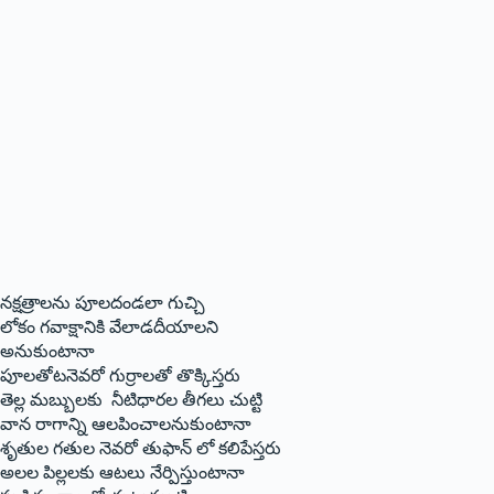
నక్షత్రాలను పూలదండలా గుచ్చి
లోకం గవాక్షానికి వేలాడదీయాలని
అనుకుంటానా
పూలతోటనెవరో గుర్రాలతో తొక్కిస్తరు
తెల్ల మబ్బులకు నీటిధారల తీగలు చుట్టి
వాన రాగాన్ని ఆలపించాలనుకుంటానా
శృతుల గతుల నెవరో తుఫాన్ లో కలిపేస్తరు
అలల పిల్లలకు ఆటలు నేర్పిస్తుంటానా