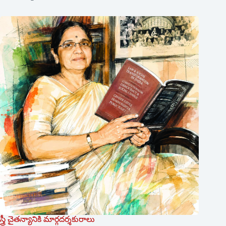
స్త్రీ చైతన్యానికి మార్గదర్శకురాలు