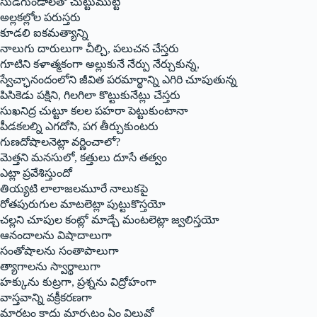
సుడిగుండాలతో చుట్టుముట్టి
అల్లకల్లోల పరుస్తరు
కూడలి ఐకమత్యాన్ని
నాలుగు దారులుగా చీల్చి, పలుచన చేస్తరు
గూటిని కళాత్మకంగా అల్లుకునే నేర్పు నేర్చుకున్న,
స్వేచ్ఛానందంలోని జీవిత పరమార్థాన్ని ఎగిరి చూపుతున్న
పిసికెడు పక్షిని, గిలగిలా కొట్టుకునేట్లు చేస్తరు
సుఖనిద్ర చుట్టూ కలల పహరా పెట్టుకుంటానా
పీడకలల్ని ఎగదోసి, పగ తీర్చుకుంటరు
గుణదోషాలనెట్లా వర్ణించాలో?
మెత్తని మనసులో, కత్తులు దూసే తత్వం
ఎట్లా ప్రవేశిస్తుందో
తియ్యటి లాలాజలమూరే నాలుకపై
రోతపురుగుల మాటలెట్లా పుట్టుకొస్తయో
చల్లని చూపుల కంట్లో మాడ్చే మంటలెట్లా జ్వలిస్తయో
ఆనందాలను విషాదాలుగా
సంతోషాలను సంతాపాలుగా
త్యాగాలను స్వార్థాలుగా
హక్కును కుట్రగా, ప్రశ్నను విద్రోహంగా
వాస్తవాన్ని వక్రీకరణగా
మారటం కాదు మార్చటం ఏం విలువో