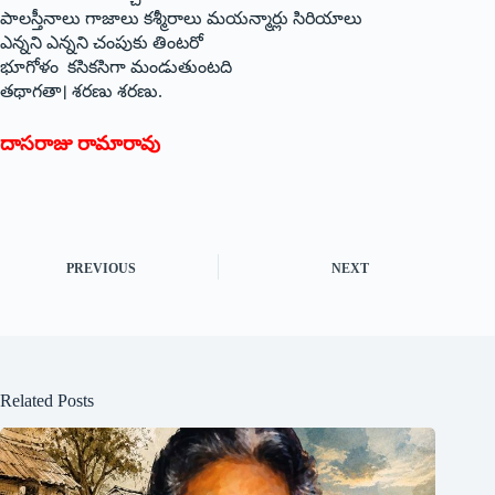
పాలస్తీనాలు గాజాలు కశ్మీరాలు మయన్మార్లు సిరియాలు
ఎన్నని ఎన్నని చంపుకు తింటరో
భూగోళం కసికసిగా మండుతుంటది
తథాగతా। శరణు శరణు.
దాసరాజు రామారావు
PREVIOUS
NEXT
Related Posts