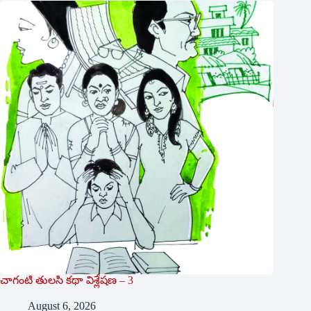
చాగంటి తులసి కథా విశ్లేషణ – 3
August 6, 2026