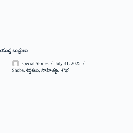
యుద్ధ బుద్ధులు
special Stories
July 31, 2025
Shoba
,
శీర్షికలు
,
సాహిత్యం-శోభ