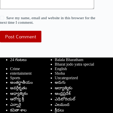
Save my name, email and website in this browser for the
next time I comment.
Post Comment
24 గంటలు
Balala Bharatham
Bharat jodo yatra special
Crime
English
entertainment
Shoba
Sports
Uncategorized
అంతర్జాతీయం
అరుగు
అవర్గీకృతం
ఆద్యాత్మికం
ఆధ్యాత్మికం
ఆంధ్రప్రదేశ్
ఆరోగ్య శ్రీ
ఎడిటోరియల్
ఎన్నారై
ఎలమంద
కవితా శాల
క్రీడలు