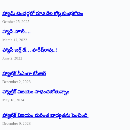
హ్యామ్‌ ‌టెండర్లలో రూ.8వేల కోట్ల కుంభకోణం
October 25, 2025
హ్యాపీ హొలీ….
March 17, 2022
హ్యాపీ బర్త్ ‌డే… హరీష్‌రావు..!
June 2, 2022
హ్యాట్రిక్‌ ‌సీఎంగా కేసీఆర్‌
December 2, 2023
హ్యాట్రిక్‌ విజయం సాధించబోతున్నాం
May 18, 2024
హ్యాట్రిక్ విజయం మరింత బాధ్యతను పెంచింది
December 9, 2023