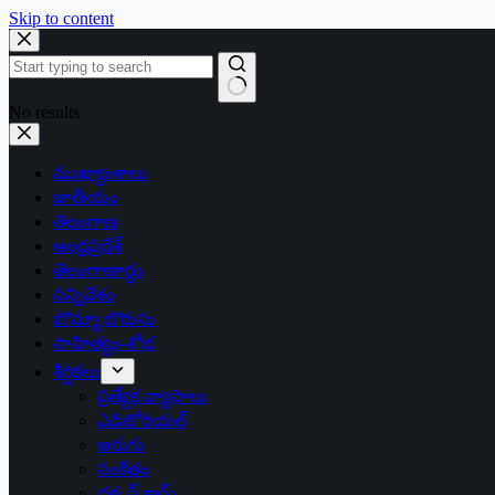
Skip to content
No results
ముఖ్యాంశాలు
జాతీయం
తెలంగాణ
ఆంధ్రప్రదేశ్
తెలంగాణార్థం
సన్నివేశం
బొమ్మా బొరుసు
సాహిత్యం-శోభ
శీర్షికలు
ప్రత్యేక వ్యాసాలు
ఎడిటోరియల్
అరుగు
సంకేతం
దక్కన్.కామ్