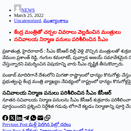
NEWS
March 25, 2022
Uncategorized
,
ముఖ్యాంశాలు
కేంద్ర మంత్రితో చర్చల వివరాలు వెల్లడించిన మంత్రులు
సచివాలయ నిర్మాణ పనులు పరిశీలించిన సీఎం
ప్రజాతంత్ర, హైదరాబాద్‌ : ‌సీఎం కేసీఆర్‌ ‌దిల్లీ వెళ్లి వొచ్చిన మంత్రులతో శ
వేముల ప్రశాంత్‌ ‌రెడ్డి, గంగుల కమలాకర్‌, ‌పువ్వాడ అజయ్‌ ‌సమావేశమైన 
చేస్తున్నారని విమర్శించిన విషయాన్ని వారు సీఎం దృష్టికి తీసుకొచ్చారు.
పంజాబ్‌ ‌మాదిరిగానే దేశంలోని మిగతా రాష్ట్రాలలో ధాన్యం కొనుగోళ్లు చేస్తు
‌ప్రభుత్వంపై కేంద్ర మంత్రి వ్యాఖ్యల నేపథ్యంలో రాష్ట్రంలో ధాన్యం కొనుగోళ
సచివాలయ నిర్మాణ పనులు పరిశీలించిన సీఎం కేసీఆర్‌
‌నూతన సచివాలయ నిర్మాణ పనులను సీఎం కేసీఆర్‌ ‌శుక్రవారం పరిశీలించా
పూర్తయిందని ప్రశ్నించి నిర్దేశిత గడువు లోగానే కట్టడం నిర్మాణాన్ని పూర్తి చ
Previous
Post
మళ్లీ పెరిగిన పెట్రో ధరలు
Next
Post
నవోదయ విద్యాలయల ఏర్పాటులో వివక్ష