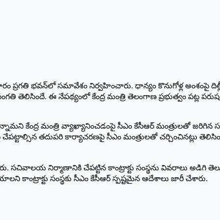
ుక్రవారం ప్రగతి భవన్‌లో సమావేశం నిర్వహించారు. ధాన్యం కొనుగోళ్ల అంశంపై దిల్లీ
సంగతి తెలిసిందే. ఈ నేపథ్యంలో కేంద్ర మంత్రి తెలంగాణ ప్రభుత్వం పట్ల పరు
న్నామని కేంద్ర మంత్రి వ్యాఖ్యానించడంపై సీఎం కేసీఆర్‌ ‌మంత్రులతో జరిగిన సమా
్లపై చేపట్టాల్సిన తదుపరి కార్యాచరణపై సీఎం మంత్రులతో చర్చించినట్లు తెలిసిం
రు. సచివాలయ నిర్మాణానికి చేపట్టిన కాంట్రాక్టు సంస్థను వివరాలు అడి
ేయాలని కాంట్రాక్టు సంస్థకు సీఎం కేసీఆర్‌ ‌స్పష్టమైన ఆదేశాలు జారీ చేశారు.