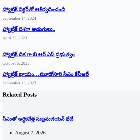
హ్యాట్రిక్‌ ‌విక్టరీతో ఆశీర్వదించండి
September 14, 2024
‌హ్యాట్రిక్‌ ‌దిశగా అడుగులు..
April 23, 2023
హ్యాట్రిక్ దిశ గా బి ఆర్ ఎస్ ప్రభుత్వం
October 5, 2023
హ్యాట్రిక్‌ ‌ఖాయం…మూడోసారి సీఎం కేసీఆరే
September 13, 2023
Related Posts
సీఎంతో ఆర్థికవేత్త సుబ్రమణియన్ భేటీ
August 7, 2026