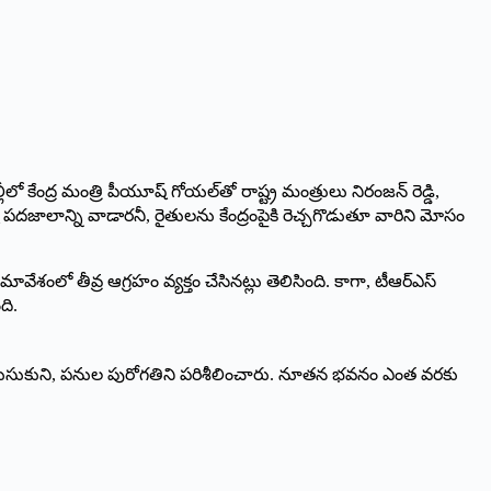
లో కేంద్ర మంత్రి పీయూష్‌ ‌గోయల్‌తో రాష్ట్ర మంత్రులు నిరంజన్‌ ‌రెడ్డి,
ష పదజాలాన్ని వాడారనీ, రైతులను కేంద్రంపైకి రెచ్చగొడుతూ వారిని మోసం
వేశంలో తీవ్ర ఆగ్రహం వ్యక్తం చేసినట్లు తెలిసింది. కాగా, టీఆర్‌ఎస్‌
ది.
గి తెలుసుకుని, పనుల పురోగతిని పరిశీలించారు. నూతన భవనం ఎంత వరకు