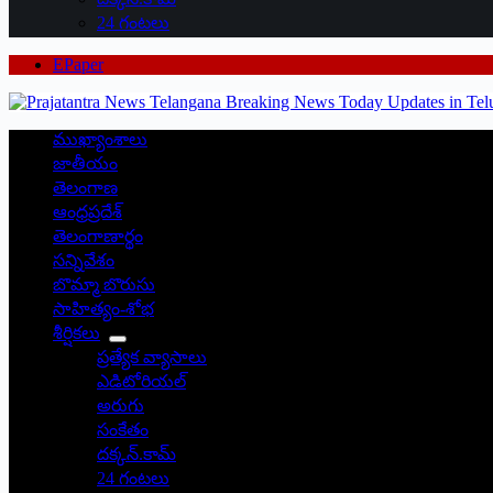
24 గంటలు
EPaper
ముఖ్యాంశాలు
జాతీయం
తెలంగాణ
ఆంధ్రప్రదేశ్
తెలంగాణార్థం
సన్నివేశం
బొమ్మా బొరుసు
సాహిత్యం-శోభ
శీర్షికలు
ప్రత్యేక వ్యాసాలు
ఎడిటోరియల్
అరుగు
సంకేతం
దక్కన్.కామ్
24 గంటలు