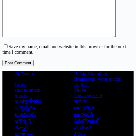
Save my name, email and website in this browser for the next
time I comment.
Post Comment
24 గంటలు
Balala Bharatham
Bharat jodo yatra special
Crime
English
entertainment
Shoba
Sports
Uncategorized
అంతర్జాతీయం
అరుగు
అవర్గీకృతం
ఆద్యాత్మికం
ఆధ్యాత్మికం
ఆంధ్రప్రదేశ్
ఆరోగ్య శ్రీ
ఎడిటోరియల్
ఎన్నారై
ఎలమంద
కవితా శాల
క్రీడలు