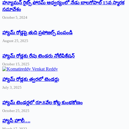
హ్యూమన్‌ రైట్స్‌ ఫోరమ్‌ ఆధ్వర్యంలో నేడు బాలగోపాల్‌ 15వ స్మారక
సమావేశం
October 5, 2024
హ్యామ్‌ రోడ్లపై తుది ప్రపోజల్స్‌ పంపండి
August 25, 2025
హ్యామ్‌ రోడ్లకు రేపు టెండరు నోటిఫికేషన్‌
October 15, 2025
హ్యామ్‌ రోడ్లకు త్వరలో టెండర్లు
July 3, 2025
హ్యామ్‌ ‌టెండర్లలో రూ.8వేల కోట్ల కుంభకోణం
October 25, 2025
హ్యాపీ హొలీ….
March 17, 2022