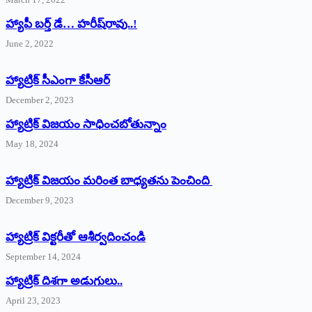
హ్యాపీ బర్త్ ‌డే… హరీష్‌రావు..!
June 2, 2022
హ్యాట్రిక్‌ ‌సీఎంగా కేసీఆర్‌
December 2, 2023
హ్యాట్రిక్‌ విజయం సాధించబోతున్నాం
May 18, 2024
హ్యాట్రిక్ విజయం మరింత బాధ్యతను పెంచింది
December 9, 2023
హ్యాట్రిక్‌ ‌విక్టరీతో ఆశీర్వదించండి
September 14, 2024
‌హ్యాట్రిక్‌ ‌దిశగా అడుగులు..
April 23, 2023