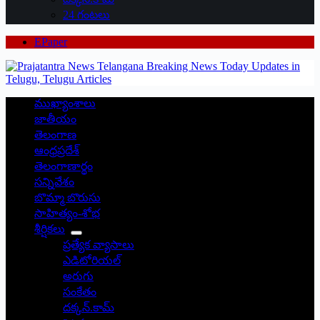
24 గంటలు
EPaper
ముఖ్యాంశాలు
జాతీయం
తెలంగాణ
ఆంధ్రప్రదేశ్
తెలంగాణార్థం
సన్నివేశం
బొమ్మా బొరుసు
సాహిత్యం-శోభ
శీర్షికలు
ప్రత్యేక వ్యాసాలు
ఎడిటోరియల్
అరుగు
సంకేతం
దక్కన్.కామ్