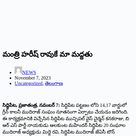
మంత్రి హరీష్ రావుకే మా మద్దతు
NEWS
November 7, 2023
Uncategorized
,
తెలంగాణ
సిద్ధిపేట, ప్రజాతంత్ర, నవంబర్ 7:
సిద్దిపేట పట్టణం లోని 14,17 వార్డులో
గ్రీన్ కాలనీ ముదిరాజ్ సంఘం నూతనంగా ఏర్పాటు చేయడం జరిగింది.
ఈ కార్యక్రమానికి విచ్చేసిన సిద్దిపేట మున్సిపల్ వైస్ చైర్మన్ కనకరాజు, బి
ఆర్ ఎస్ పార్టీ నాయకుడు ఆలకుంట మహేందర్ సిద్దిపేట 20 సంఘాల
ముదిరాజ్ అధ్యక్షుడు మిద్దె రవి, సిద్దిపేట ముదిరాజ్ జేఏసీ టౌన్