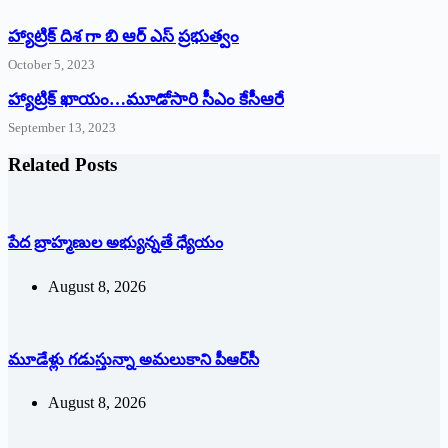
హ్యాట్రిక్ దిశ గా బి ఆర్ ఎస్ ప్రభుత్వం
October 5, 2023
హ్యాట్రిక్‌ ‌ఖాయం…మూడోసారి సీఎం కేసీఆరే
September 13, 2023
Related Posts
పేద బ్రాహ్మణుల అభ్యున్నతే ధ్యేయం
August 8, 2026
మూడేళ్లు గ‌డుస్తున్నా అమ‌లుకాని పీఆర్‌సీ
August 8, 2026