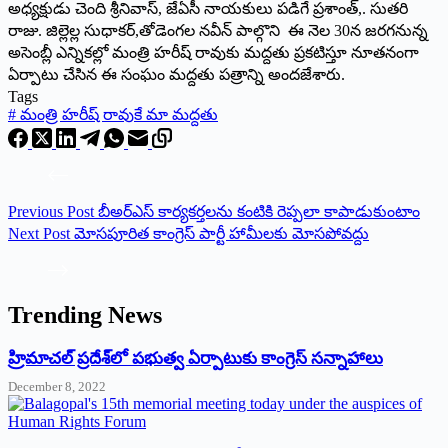
అధ్యక్షుడు చెంది శ్రీనివాస్, జేఏసీ నాయకులు పడిగే ప్రశాంత్,. సుతరి
రాజు. జిల్లెల్ల సుధాకర్,తోడెంగల నవీన్ పాల్గొని ఈ నెల 30న జరగనున్న
అసెంబ్లీ ఎన్నికల్లో మంత్రి హరీష్ రావుకు మద్దతు ప్రకటిస్తూ నూతనంగా
ఏర్పాటు చేసిన ఈ సంఘం మద్దతు పత్రాన్ని అందజేశారు.
Tags
#
మంత్రి హరీష్ రావుకే మా మద్దతు
Previous
Post
బీఅర్ఎస్ కార్యకర్తలను కంటికి రెప్పలా కాపాడుకుంటాం
Next
Post
మోసపూరిత కాంగ్రెస్ పార్టీ హామీలకు మోసపోవద్దు
Trending News
‌హ్రిమాచల్‌ ‌ప్రదేశ్‌లో పభుత్వ ఏర్పాటుకు కాంగ్రెస్‌ ‌సన్నాహాలు
December 8, 2022