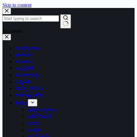
Skip to content
No results
ముఖ్యాంశాలు
జాతీయం
తెలంగాణ
ఆంధ్రప్రదేశ్
తెలంగాణార్థం
సన్నివేశం
బొమ్మా బొరుసు
సాహిత్యం-శోభ
శీర్షికలు
ప్రత్యేక వ్యాసాలు
ఎడిటోరియల్
అరుగు
సంకేతం
దక్కన్.కామ్