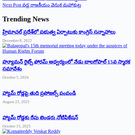
Next
Post
వడ్ల రాజకీయం వెనుక మహాకుట్ర
Trending News
‌హ్రిమాచల్‌ ‌ప్రదేశ్‌లో పభుత్వ ఏర్పాటుకు కాంగ్రెస్‌ ‌సన్నాహాలు
December 8, 2022
హ్యూమన్‌ రైట్స్‌ ఫోరమ్‌ ఆధ్వర్యంలో నేడు బాలగోపాల్‌ 15వ స్మారక
సమావేశం
October 5, 2024
హ్యామ్‌ రోడ్లపై తుది ప్రపోజల్స్‌ పంపండి
August 25, 2025
హ్యామ్‌ రోడ్లకు రేపు టెండరు నోటిఫికేషన్‌
October 15, 2025