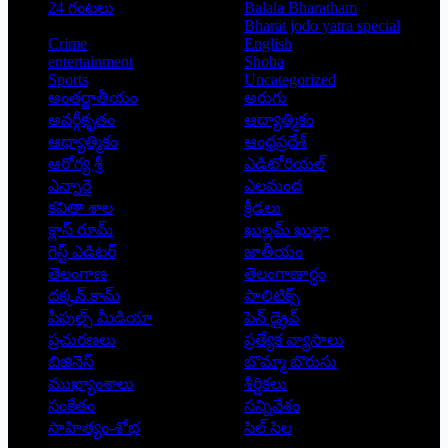
24 గంటలు
Balala Bharatham
Bharat jodo yatra special
Crime
English
entertainment
Shoba
Sports
Uncategorized
అంతర్జాతీయం
అరుగు
అవర్గీకృతం
ఆద్యాత్మికం
ఆధ్యాత్మికం
ఆంధ్రప్రదేశ్
ఆరోగ్య శ్రీ
ఎడిటోరియల్
ఎన్నారై
ఎలమంద
కవితా శాల
క్రీడలు
క్లాస్ రూమ్
ఖుల్లమ్ ఖుల్లా
గెస్ట్ ఎడిటర్
జాతీయం
తెలంగాణ
తెలంగాణార్థం
దక్కన్.కామ్
పాలిటిక్స్
పీపుల్స్ ‌మీడియా
పెన్ డ్రైవ్
ప్రచురణలు
ప్రత్యేక వ్యాసాలు
బిజినెస్
బొమ్మా బొరుసు
ముఖ్యాంశాలు
శీర్షికలు
సంకేతం
సన్నివేశం
సాహిత్యం-శోభ
సిల్ సిల