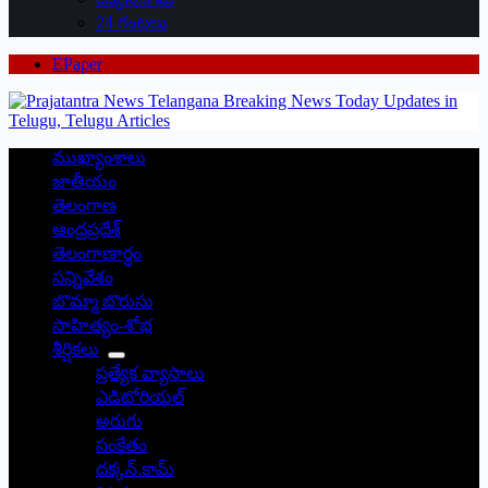
24 గంటలు
EPaper
ముఖ్యాంశాలు
జాతీయం
తెలంగాణ
ఆంధ్రప్రదేశ్
తెలంగాణార్థం
సన్నివేశం
బొమ్మా బొరుసు
సాహిత్యం-శోభ
శీర్షికలు
ప్రత్యేక వ్యాసాలు
ఎడిటోరియల్
అరుగు
సంకేతం
దక్కన్.కామ్