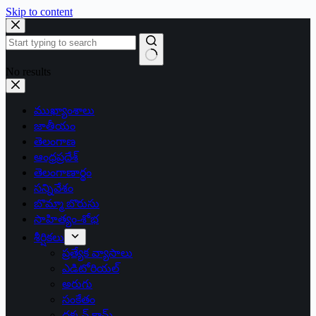
Skip to content
No results
ముఖ్యాంశాలు
జాతీయం
తెలంగాణ
ఆంధ్రప్రదేశ్
తెలంగాణార్థం
సన్నివేశం
బొమ్మా బొరుసు
సాహిత్యం-శోభ
శీర్షికలు
ప్రత్యేక వ్యాసాలు
ఎడిటోరియల్
అరుగు
సంకేతం
దక్కన్.కామ్