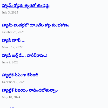
హ్యామ్‌ రోడ్లకు త్వరలో టెండర్లు
July 3, 2025
హ్యామ్‌ ‌టెండర్లలో రూ.8వేల కోట్ల కుంభకోణం
October 25, 2025
హ్యాపీ హొలీ….
March 17, 2022
హ్యాపీ బర్త్ ‌డే… హరీష్‌రావు..!
June 2, 2022
హ్యాట్రిక్‌ ‌సీఎంగా కేసీఆర్‌
December 2, 2023
హ్యాట్రిక్‌ విజయం సాధించబోతున్నాం
May 18, 2024