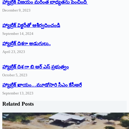
హ్యాట్రిక్ విజయం మరింత బాధ్యతను పెంచింది
December 9, 2023
హ్యాట్రిక్‌ ‌విక్టరీతో ఆశీర్వదించండి
September 14, 2024
‌హ్యాట్రిక్‌ ‌దిశగా అడుగులు..
April 23, 2023
హ్యాట్రిక్ దిశ గా బి ఆర్ ఎస్ ప్రభుత్వం
October 5, 2023
హ్యాట్రిక్‌ ‌ఖాయం…మూడోసారి సీఎం కేసీఆరే
September 13, 2023
Related Posts