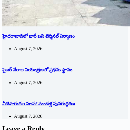
హైదరాబాద్‌లో భారీ బస్‌ ‌టెర్మినల్‌ ‌నిర్మాణం
August 7, 2026
సైబర్ నేరాల నియంత్రణలో ప్రథమ స్థానం
August 7, 2026
నీటిపారుదల సలహా మండళ్ల పునరుద్ధరణ
August 7, 2026
Leave a Reply