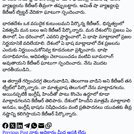
వ్యాఖ్యలను కేటీఆర్‌ ‌తీవ్రంగా తప్పుబట్టారు. అమిత్‌ ‌షా వ్యాఖ్యలపై
కేటీఆర్‌ ‌ట్విట్టర్‌ ‌వేదికగా ఘాటుగా స్పందించారు.
భారతదేశం ఒక వసుదైక కుటుంబమని పేర్కొన్న కేటీఆర్‌.. ‌భిన్నత్వంలో
ఏకత్వమే మన బలం అని కేటీఆర్‌ ‌పేర్కొన్నారు. మన దేశంలోని ప్రజలు ఏం
తినాలో, ఏం ధరించాలో, ఎవరిని ప్రార్థించాలో, ఏ భాషా మాట్లాడాలో ప్రజల
నిర్ణయానికే వదిలేయాలి. దేశంలో ఏ భాష మాట్లాడాలో దేశ ప్రజలను
ఎందుకు నిర్ణయించుకోనివ్వ కూడదంటూ ప్రశ్నించారు. భాషా
దురాభిమానం, ఆధిపత్యం చెలాయించడం వంటివి బూమరాంగ్‌
అవుతాయని కేటీఆర్‌ ‌ఘాటుగా స్పందించారు. నేను మొదట
భారతీయుడిని..
ఆ తర్వాతే గర్వించదగ్గ తెలుగువాడిని, తెలంగాణ వాడిని అని కేటీఆర్‌ ‌తన
ట్వీట్‌లో పేర్కొన్నారు. నా మాతృభాష తెలుగులో నేను మాట్లాడగలను.
అయినప్పటికీ ఇంగ్లీష్‌, ‌హిందీతో పాటు కొంచెం ఉర్దూలో కూడా
మాట్లాడగలనని కేటీఆర్‌ ‌తెలిపారు. దేశంలో హిందీని మాత్రమే మాట్లాడాలి
అనడం, ఇంగ్లీష్‌ ‌భాషను నిషేధించడం వంటి ప్రతిపాదనలు యువతకు తీవ్ర
నష్టాన్ని కలిగిస్తాయని కేటీఆర్‌ ‌పేర్కొన్నారు.
Previous
Post
నాకు అధికారం మీద ఆసక్తి లేదు