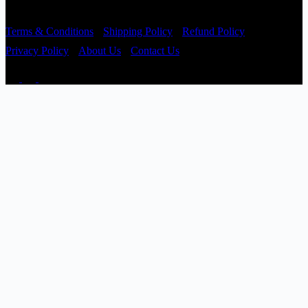
Copyright © 2026 - Prajatantra
Terms & Conditions
Shipping Policy
Refund Policy
Privacy Policy
About Us
Contact Us