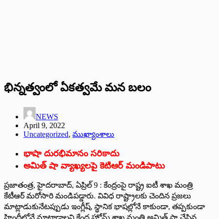
భిన్నత్వంలో ఏకత్వమే మన బలం
NEWS
April 9, 2022
Uncategorized
,
ముఖ్యాంశాలు
భాషా దురభిమానం సరికాదు
అమిత్‌ ‌షా వ్యాఖ్యలపై కెటిఆర్‌ ‌మండిపాటు
ప్రజాతంత్ర, హైదరాబాద్‌, ఏ‌ప్రిల్‌ 9 : ‌కేంద్రంపై రాష్ట్ర ఐటీ శాఖ మంత్రి
కేటీఆర్‌ ‌మరోసారి మండిపడ్డారు. వివిధ రాష్ట్రాలకు చెందిన ప్రజలు
మాట్లాడుకునేటప్పుడు ఇంగ్లీష్‌, ‌స్థానిక భాషల్లోనే కాకుండా, తప్పకుండా
హిందీలోనే మాట్లాడాలని కేంద్ర హోమ్‌ ‌శాఖ మంత్రి అమిత్‌ ‌షా చేసిన