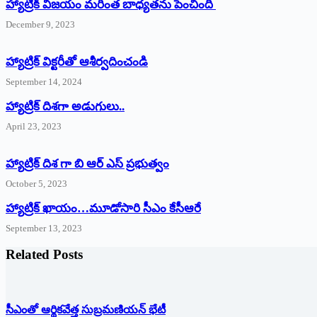
హ్యాట్రిక్ విజయం మరింత బాధ్యతను పెంచింది
December 9, 2023
హ్యాట్రిక్‌ ‌విక్టరీతో ఆశీర్వదించండి
September 14, 2024
‌హ్యాట్రిక్‌ ‌దిశగా అడుగులు..
April 23, 2023
హ్యాట్రిక్ దిశ గా బి ఆర్ ఎస్ ప్రభుత్వం
October 5, 2023
హ్యాట్రిక్‌ ‌ఖాయం…మూడోసారి సీఎం కేసీఆరే
September 13, 2023
Related Posts
సీఎంతో ఆర్థికవేత్త సుబ్రమణియన్ భేటీ