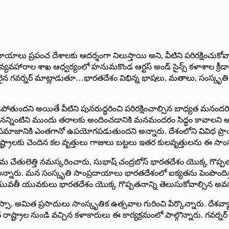
దాయాలు ప్రపంచ దేశాలకు ఆదర్శంగా నిలుస్తాయి అని, వీటిని పరిరక్షించుకోవా
క వ్యవహారాల శాఖ ఆధ్వర్యంలో హనుమకొండ ఆర్టస్ అం‌డ్‌ ‌సైన్స్ ‌కళాశాల క్రీ
ాజరైన గవర్నర్‌ ‌మాట్లాడుతూ…భారతదేశం విభిన్న భాషలు, మతాలు, సంస్కృ
దని అయితే వీటిని పునరుద్ధరించి పరిరక్షించాల్సిన బాధ్యత మనందరిపై ఉ
వీటినన్నింటిని ముందు తరాలకు అందించడానికి మనమందరం సిద్ధం కావాలని
 సమాజానికి ఎంతగానో ఉపయోగపడుతుందని అన్నారు. దేశంలోని వివిధ ప్రాం
ష్ట్రాలకు చెందిన కల వృత్తులు గాజులు బట్టలు ఇతర కులవృత్తులను ఈ సాంస్
చేతులెత్తి నమస్కరించారు, సుభాష్‌ ‌చంద్రబోస్‌ ‌భారతదేశం యొక్క గొప్పతనాన
అన్నారు. మన సంస్కృతి సాంప్రదాయాలు భారతదేశంలో ఐక్యతను పెంపొందిస్తాయన
యువతీ యువకులు భారతదేశం యొక్క గొప్పతనాన్ని తెలుసుకోవాల్సిన అవ
స్సా, అమిత ప్రసాదులు సాంస్కృతిక ఉత్సవాల గురించి పేర్కొన్నారు. దేశవ్యా
 రాష్ట్రాల నుండి వచ్చిన కళాకారులు ఈ కార్యక్రమంలో పాల్గొన్నారు. గవర్నర్‌ 