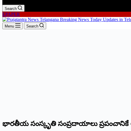
Search
EPAPER
Menu
Search
భారతీయ సంస్కృతి సంప్రదాయాలు ప్రపంచానికే 