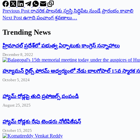
Previous
Post
రాచరిక పాలనకు స్వస్తి సిద్ధిపేట నుండే ప్రారంభం కావాలి
Next
Post
ఉగాది పంచాంగ శ్రవణాలు…
Trending News
‌హ్రిమాచల్‌ ‌ప్రదేశ్‌లో పభుత్వ ఏర్పాటుకు కాంగ్రెస్‌ ‌సన్నాహాలు
December 8, 2022
హ్యూమన్‌ రైట్స్‌ ఫోరమ్‌ ఆధ్వర్యంలో నేడు బాలగోపాల్‌ 15వ స్మారక
October 5, 2024
హ్యామ్‌ రోడ్లపై తుది ప్రపోజల్స్‌ పంపండి
August 25, 2025
హ్యామ్‌ రోడ్లకు రేపు టెండరు నోటిఫికేషన్‌
October 15, 2025