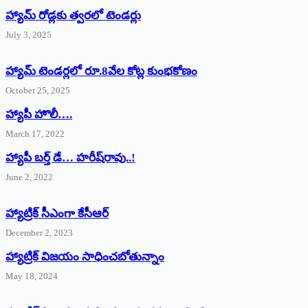
హ్యామ్‌ రోడ్లకు త్వరలో టెండర్లు
July 3, 2025
హ్యామ్‌ ‌టెండర్లలో రూ.8వేల కోట్ల కుంభకోణం
October 25, 2025
హ్యాపీ హొలీ….
March 17, 2022
హ్యాపీ బర్త్ ‌డే… హరీష్‌రావు..!
June 2, 2022
హ్యాట్రిక్‌ ‌సీఎంగా కేసీఆర్‌
December 2, 2023
హ్యాట్రిక్‌ విజయం సాధించబోతున్నాం
May 18, 2024