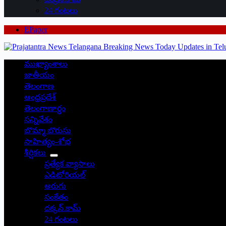
24 గంటలు
EPaper
ముఖ్యాంశాలు
జాతీయం
తెలంగాణ
ఆంధ్రప్రదేశ్
తెలంగాణార్థం
సన్నివేశం
బొమ్మా బొరుసు
సాహిత్యం-శోభ
శీర్షికలు
ప్రత్యేక వ్యాసాలు
ఎడిటోరియల్
అరుగు
సంకేతం
దక్కన్.కామ్
24 గంటలు