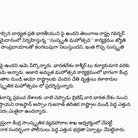
ల్సిన బాధ్యత ప్రతి భారతీయుని పై ఉందని తెలంగాణ రాష్ట్ర గవర్నర్‌
డామైదానంలో నిర్వహిస్తున్న ‘‘సంస్కృతి మహోత్సవ’’ కార్యక్రమం జ్యోతి
తి సాంప్రదాయాలతో కలగలుపుగా నిలుస్తుందని, ఇంత గొప్ప సంస్కృతి
ందని ఆమె పేర్కొన్నారు. భారతదేశం కాశ్మీర్‌ ‌టు కన్యాకుమారి వరకు
 ఆమె అన్నారు. ఆజాది అమృత మహోత్సవ కార్యక్రమంలో భాగంగా కేంద్ర
తాల నుండి ఆయా రాష్ట్రాలకు చెందిన చేతి వృత్తులు కళాకారుల
కృతిక మహోత్సవం లో ప్రదర్శిస్తున్నారు.
్ని ప్రపంచ దేశాలకు చాటి చెప్పాడు బ్రిటిష్‌ ‌వారి భారత దేశం నుంచి
ి రాజస్థాన్‌ అస్సాం గుజరాత్‌ ‌తదితర రాష్ట్రాల నుండి పెద్ద ఎత్తున
సరం ఎంతైనా ఉందన్నారు.
ప్తంగా కేంద్ర సాంస్కృతిక వ్యవహారాల శాఖ ఆధ్వర్యంలో చేపట్టే
‌రాక సందర్భంగా పోలీసులు పెద్ద ఎత్తున భద్రతా ఏర్పాట్లు చేపట్టినారు.