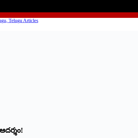
ఆదర్శం!