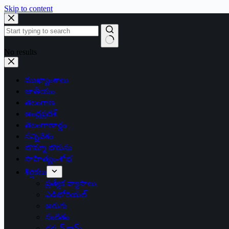
Skip to content
No results
ముఖ్యాంశాలు
జాతీయం
తెలంగాణ
ఆంధ్రప్రదేశ్
తెలంగాణార్థం
సన్నివేశం
బొమ్మా బొరుసు
సాహిత్యం-శోభ
శీర్షికలు
ప్రత్యేక వ్యాసాలు
ఎడిటోరియల్
అరుగు
సంకేతం
దక్కన్.కామ్