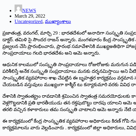
NEWS
March 29, 2022
Uncategorized
,
ముఖ్యాంశాలు
ప్రజాతంత్ర, వరంగల్‌, ‌మార్చి 29 : భారతదేశంలో అనాదిగా సంస్కృతి సంప్ర
‌డాక్టర్‌. ‌తమిళి సై సౌందర రాజన్‌ అన్నారు. మంగళవారం కేంద్ర సాంస్కృతి
ప్రజ్వలన చేసి ప్రారంభించారు, ప్రారంభ సమావేశానికి ముఖ్యఅతిథిగా హ
సాంప్రదాయాలు గలది భారతదేశం అని ఆమె అన్నారు.
ఆధునిక కాలములో సంస్కృతి సాంప్రదాయాలు రోజురోజుకు మరుగున పడిపోతుం
పరిశీలిస్తే అనేక సంస్కృతి సంప్రదాయాలు మనకు దర్శనమిస్తాయి అని 
సాంస్కృతిక వ్యవహారాల శాఖ చేపట్టిన ఈ బృహత్తర కార్యక్రమం వర్తమాన
చేయబడిన వస్తువులు ముఖ్యంగా కాశ్మీర్‌ ‌టు కన్యాకుమారి వరకు వివిధ రా
దేశానికి స్వాతంత్య్రం రావడానికి శ్రమించిన స్వాతంత్ర సమరయోధులకు కామ 
వెళ్లగొట్టడానికి ప్రతి భారతీయుడు తన రక్తపుబొట్టు దారపు యాలని ఆమె 
తరలి వచ్చిన కళాకారులు తమ సంస్కృతి చాటాలని ఆమె అన్నారు నేటి 
ఈ కార్యక్రమంలో కేంద్ర సాంస్కృతిక వ్యవహారాల అధికారులు కిరణ్‌ ‌గోపి గు
కార్యక్రమాలను వారు వెల్లడించారు . కార్యక్రమంలో జిల్లా అధికారులు, వివిధ