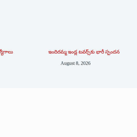
ద్యోగాలు
ఇందిరమ్మ ఇండ్ల టవర్స్‌కు భారీ స్పందన
August 8, 2026