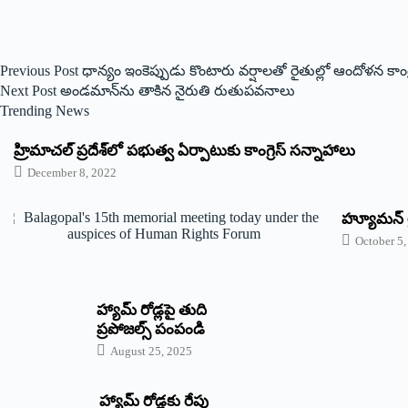
Previous
Post
ధాన్యం ఇంకెప్పుడు కొంటారు వర్షాలతో రైతుల్లో ఆందోళన కాంగ్రె
Next
Post
అం‌డమాన్‌ను తాకిన నైరుతి రుతుపవనాలు
Trending News
‌హ్రిమాచల్‌ ‌ప్రదేశ్‌లో పభుత్వ ఏర్పాటుకు కాంగ్రెస్‌ ‌సన్నాహాలు
December 8, 2022
హ్యూమన్‌ ర
October 5,
హ్యామ్‌ రోడ్లపై తుది
ప్రపోజల్స్‌ పంపండి
August 25, 2025
హ్యామ్‌ రోడ్లకు రేపు