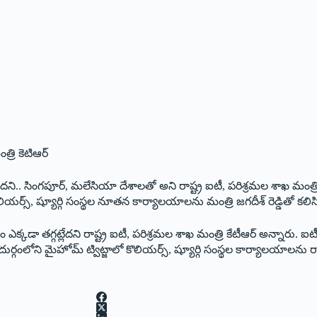
రి కెటిఆర్‌
ని.. సింగపూర్‌, ‌మలేసియా దేశాలతో అని రాష్ట్ర ఐటీ, పరిశ్రమల శాఖ మంత్రి
ియర్స్, ‌ష్యూర్గి సంస్థల నూతన కార్యాలయాలను మంత్రి జగదీశ్‌ ‌రెడ్డితో కలిస
త్రం ఎక్కడా తగ్గట్లేదని రాష్ట్ర ఐటీ, పరిశ్రమల శాఖ మంత్రి కేటీఆర్‌ అన్నారు
ంలోని మైహోమ్‌ ‌ట్విట్జాలో కొలియర్స్, ‌ష్యూర్గి సంస్థల కార్యాలయాలను రాష్ట్ర 