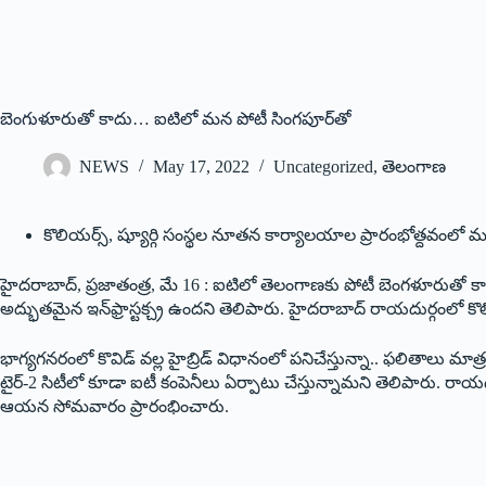
బెంగుళూరుతో కాదు… ఐటిలో మన పోటీ సింగపూర్‌తో
NEWS
May 17, 2022
Uncategorized
,
తెలంగాణ
కొలియర్స్, ‌ష్యూర్గి సంస్థల నూతన కార్యాలయాల ప్రారంభోత్దవంలో మంత్
‌హైదరాబాద్‌, ‌ప్రజాతంత్ర, మే 16 : ఐటిలో తెలంగాణకు పోటీ బెంగళూరుతో కాద
అద్భుతమైన ఇన్‌‌ఫ్రాస్టక్చ్ర ఉం‌దని తెలిపారు. హైదరాబాద్‌ ‌రాయదుర్గంలో కొల
భాగ్యగనరంలో కొవిడ్‌ ‌వల్ల హైబ్రిడ్‌ ‌విధానంలో పనిచేస్తున్నా.. ఫలితాలు మా
టైర్‌-2 ‌సిటీలో కూడా ఐటీ కంపెనీలు ఏర్పాటు చేస్తున్నామని తెలిపారు. రాయదుర్గ
ఆయన సోమవారం ప్రారంభించారు.