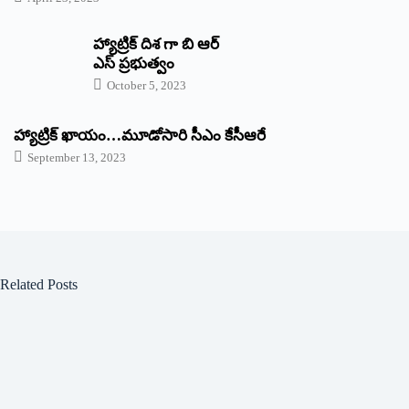
హ్యాట్రిక్ దిశ గా బి ఆర్
ఎస్ ప్రభుత్వం
October 5, 2023
హ్యాట్రిక్‌ ‌ఖాయం…మూడోసారి సీఎం కేసీఆరే
September 13, 2023
Related Posts