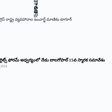
స్‌ ‌రాష్ట్ర వ్యవహారాల ఇంచార్జ్ ‌మాణికం టాగూర్‌
ైట్స్‌ ఫోరమ్‌ ఆధ్వర్యంలో నేడు బాలగోపాల్‌ 15వ స్మారక సమావేశం
 2024