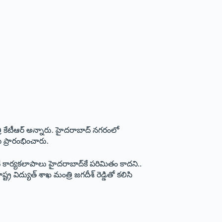
 కేటీఆర్‌ అన్నారు. హైదరాబాద్‌ ‌నగరంలో
ి ప్రారంభించారు.
. ఐటీ కార్యకలాపాలు హైదరాబాద్‌కే పరిమితం కాదని..
విద్యుత్‌ ‌శాఖ మంత్రి జగదీశ్‌ ‌రెడ్డితో కలిసి