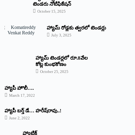
టెండరు నోటిఫికేషన్‌
October 15, 2025
హ్యామ్‌ రోడ్లకు త్వరలో టెండర్లు
July 3, 2025
హ్యామ్‌ ‌టెండర్లలో రూ.8వేల
కోట్ల కుంభకోణం
October 25, 2025
హ్యాపీ హొలీ….
March 17, 2022
హ్యాపీ బర్త్ ‌డే… హరీష్‌రావు..!
June 2, 2022
హ్యాట్రిక్‌