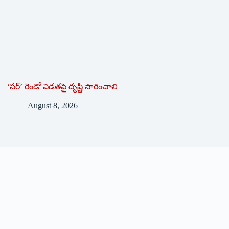
‘సర్’ రెండో విడతపై దృష్టి సారించాలి
August 8, 2026