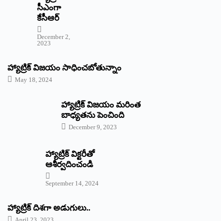
‌సీఎంగా
కేసీఆర్‌
December 2,
2023
హ్యాట్రిక్‌ విజయం సాధించబోతున్నాం
May 18, 2024
హ్యాట్రిక్ విజయం మరింత
బాధ్యతను పెంచింది
December 9, 2023
హ్యాట్రిక్‌ ‌విక్టరీతో
ఆశీర్వదించండి
September 14, 2024
‌హ్యాట్రిక్‌ ‌దిశగా అడుగులు..
April 23, 2023