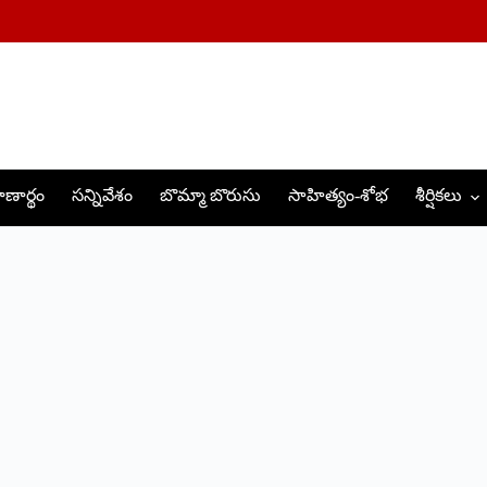
ణార్థం
సన్నివేశం
బొమ్మా బొరుసు
సాహిత్యం-శోభ
శీర్షికలు