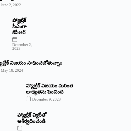
June 2, 2022
హ్యాట్రిక్‌
‌సీఎంగా
కేసీఆర్‌
December 2,
2023
యాట్రిక్‌ విజయం సాధించబోతున్నాం
May 18, 2024
హ్యాట్రిక్ విజయం మరింత
బాధ్యతను పెంచింది
December 9, 2023
హ్యాట్రిక్‌ ‌విక్టరీతో
ఆశీర్వదించండి