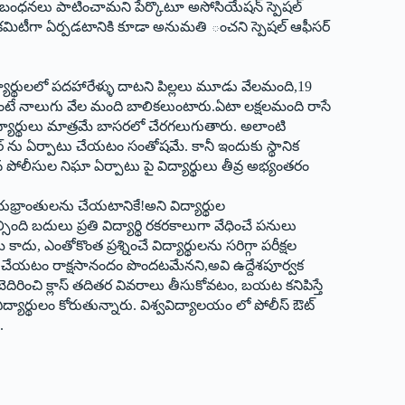
యమనిబంధనలు పాటించామని పేర్కొటూ అసోసియేషన్‌ ‌స్పెషల్‌
ఒక కమిటీగా ఏర్పడటానికి కూడా అనుమతి ంచని స్పెషల్‌ ఆఫీసర్‌
ార్థులలో పదహారేళ్ళు దాటని పిల్లలు మూడు వేలమంది,19
టే నాలుగు వేల మంది బాలికలుంటారు.ఏటా లక్షలమంది రాసే
్‌ ‌విద్యార్థులు మాత్రమే బాసరలో చేరగలుగుతారు. అలాంటి
సర్‌ ‌ను ఏర్పాటు చేయటం సంతోషమే. కానీ ఇందుకు స్థానిక
ుగంన పోలీసుల నిఘా ఏర్పాటు పై విద్యార్థులు తీవ్ర అభ్యంతరం
ను భయభ్రాంతులను చేయటానికే!అని విద్యార్థుల
ల్సింది బదులు ప్రతి విద్యార్థి రకరకాలుగా వేధించే పనులు
ు, ఎంతోకొంత ప్రశ్నించే విద్యార్థులను సరిగ్గా పరీక్షల
ండా చేయటం రాక్షసానందం పొందటమేనని,అవి ఉద్దేశపూర్వక
 బెదిరించి క్లాస్‌ ‌తదితర వివరాలు తీసుకోవటం, బయట కనిపిస్తే
ిద్యార్థులం కోరుతున్నారు. విశ్వవిద్యాలయం లో పోలీస్‌ ఔట్‌
.