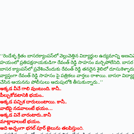
‘‘‌రెండేళ్ళ క్రితం బాసరక్యాంపస్‌లో వెల్లువెత్తిన విద్యార్థుల ఉద్యమాన్ని అ
హయంలో ప్రతిపక్షనాయకుడిగా రేవంత్‌ ‌రెడ్డి సాహసం మర్చిపోలేనిది. బాసర క
బాసర క్యాంపస్‌లో ప్రవేశించేందుకు రేవంత్‌ ‌రెడ్డి తనదైన శైలిలో దూసుకెళ్ళ
వ్యాప్తంగా రేవంత్‌ ‌రెడ్డి సాహసం పై పత్రికలు వార్తలు రాశాయి. బాసరా విద్య
చేసిన ఆయనను పోలీసులు ఆదుపులోకి తీసుకున్నారు..’’
అక్కడ వీచే గాలి వుంటుంది. కానీ..
పీల్చుకోవటానికి భయం..
అక్కడ పచ్చిక దారులుంటాయి. కానీ..
వాటిపై నడవాలంటే భయం…
అక్కడ వినే వారంటారు..కానీ
మాట్లాడాలంటే భయం.
అది అచ్చంగా భగల్‌ ‌పూర్‌ ‌జైలును తలపిస్తుం
ది.