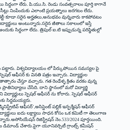
ులు సిద్దంగా లేరు. పి.యు.సి. రెండు సంవత్సరాలం పూర్తి కాగానే
ిన సీట్లు నింపేందుకు ఎలాంటి ప్రయత్నాలు జరగటం లేదు.
న్న ఫాకల్టీ కూడా సరైన అర్హతలు,అనుభవం వున్నవారు కాకపోవటం
విద్యార్థులు అంటున్నారు.సరైన జీతాలు సకాలంలో ఇస్తే
కు సిద్దంగా లేదు. త్రిపుల్‌ ఐ.‌టి ఇప్పుడున్న పరిస్థితుల్లో
ాట పట్టారు. విశ్వవిద్యాలయం లో పేర్కుపోయిన సమస్యల పై
షల్‌ ఆఫీసర్‌ ‌కు వినతి పత్రం ఇచ్చారు. విద్యార్థుల
్సారం చేస్తూ వచ్చారు. గత రెండేళ్ళ క్రితం వరకం వున్న
‌లకు ప్రాతినిధ్యాలు చేసేది. దాని స్థానంలో మరో విద్యార్థి
్థులు స్పెషల్‌ ఆఫీసర్‌ ‌ను కోరారు. స్పెషల్‌ ఆఫీసర్‌
కు సిద్దమయ్యరు.
రేటివ్‌ ఆఫీసర్‌’,అసిస్టెంట్‌ ‌పబ్లిక్‌ ఇన్ఫర్మేషన్‌ ఆఫీసర్‌
విద్యార్థులు ఐదు లక్ష్యాలు సాధన కోసం ఒక కమిటీ గా తెలంగాణ
్నారు.అసోసియేషన్‌ ‌రిజిస్ట్రేషన్‌ ‌నెం.533/2024 పూర్తయింది.
సం డిమాండ్‌ ‌చేశారు.పైగా యూనివర్సిటీ గ్రాంట్స్ ‌కమీషన్‌