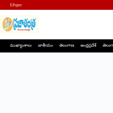
Skip
EPaper
to
content
ముఖ్యాంశాలు
జాతీయం
తెలంగాణ
ఆంధ్రప్రదేశ్
తెలంగా