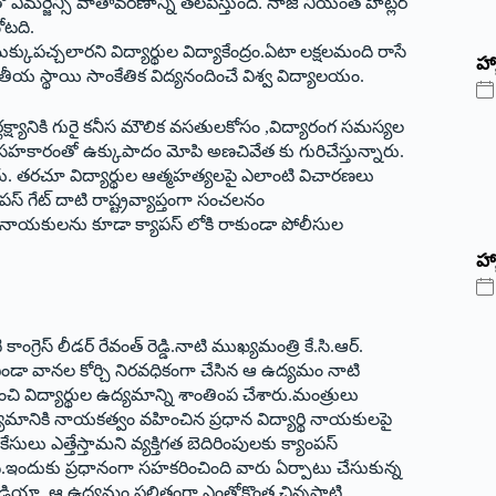
ఎమర్జెన్సీ వాతావరణాన్ని తలపిస్తుంది. నాజీ నియంత హిట్లర్‌
చోటది.
ుక్కుపచ్చలారని విద్యార్థుల విద్యాకేంద్రం.ఏటా లక్షలమంది రాసే
‌హ్
్థుల జాతీయ స్థాయి సాంకేతిక విద్యనందించే విశ్వ విద్యాలయం.
్వ నిర్లక్ష్యానికి గురై కనీస మౌలిక వసతులకోసం ,విద్యారంగ సమస్యల
సహకారంతో ఉక్కుపాదం మోపి అణచివేత కు గురిచేస్తున్నారు.
ు. తరచూ విద్యార్థుల ఆత్మహత్యలపై ఎలాంటి విచారణలు
‌ ‌గేట్‌ ‌దాటి రాష్ట్రవ్యాప్తంగా సంచలనం
 నాయకులను కూడా క్యాపస్‌ ‌లోకి రాకుండా పోలీసుల
హ్
స్‌ ‌లీడర్‌ ‌రేవంత్‌ ‌రెడ్డి.నాటి ముఖ్యమంత్రి కే.సి.ఆర్‌.
తో ఎండా వానల కోర్చి నిరవధికంగా చేసిన ఆ ఉద్యమం నాటి
ించి విద్యార్థుల ఉద్యమాన్ని శాంతింప చేశారు.మంత్రులు
మానికి నాయకత్వం వహించిన ప్రధాన విద్యార్థి నాయకులపై
సులు ఎత్తేస్తామని వ్యక్తిగత బెదిరింపులకు క్యాంపస్‌
ందుకు ప్రధానంగా సహకరించింది వారు ఏర్పాటు చేసుకున్న
‌ ‌మీడియా. ఆ ఉద్యమం ఫలితంగా ఎంతోకొంత చిన్నపాటి