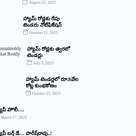
August 25, 2025
హ్యామ్‌ రోడ్లకు రేపు
టెండరు నోటిఫికేషన్‌
October 15, 2025
హ్యామ్‌ రోడ్లకు త్వరలో
టెండర్లు
July 3, 2025
హ్యామ్‌ ‌టెండర్లలో రూ.8వేల
కోట్ల కుంభకోణం
October 25, 2025
యాపీ హొలీ….
March 17, 2022
యాపీ బర్త్ ‌డే… హరీష్‌రావు..!