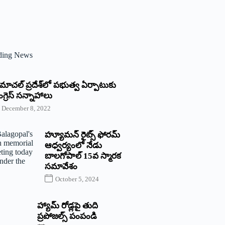
ding News
్రిమాచల్‌ ‌ప్రదేశ్‌లో పభుత్వ ఏర్పాటుకు
గ్రెస్‌ ‌సన్నాహాలు
December 8, 2022
హ్యూమన్‌ రైట్స్‌ ఫోరమ్‌
ఆధ్వర్యంలో నేడు
బాలగోపాల్‌ 15వ స్మారక
సమావేశం
October 5, 2024
హ్యామ్‌ రోడ్లపై తుది
ప్రపోజల్స్‌ పంపండి