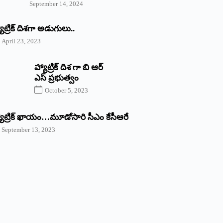
September 14, 2024
యాట్రిక్‌ ‌దిశగా అడుగులు..
April 23, 2023
హ్యాట్రిక్ దిశ గా బి ఆర్
ఎస్ ప్రభుత్వం
October 5, 2023
యాట్రిక్‌ ‌ఖాయం…మూడోసారి సీఎం కేసీఆరే
September 13, 2023