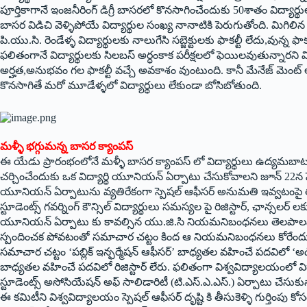
పూర్తికాగానే ఇంజనీరింగ్‌ ‌డిగ్రీ బాసరలో కొనసాగించేందుకు 50శాతం విద్యార్థ
బాసర విడిచి వెళ్ళిపోయే విద్యార్థుల సంఖ్య నానాటికి పెరుగుతోంది. మిగిల
పి.యు.సి. రెండేళ్ళ విద్యార్థులకు నాలుగేసి సబ్జెక్టులకు ఫాకల్టీ లేదు,వు
ఫలితంగానే విద్యార్థులకు సిలబస్‌ అర్ధంకాక పరీక్షలలో ఫెయిలవుతున్నారని 
అర్హత,అనుభవం గల ఫాకల్టీ వచ్చే అవకాశం వుంటుంది. కానీ మేనేజ్‌ ‌మెంట్‌ అం‌దు
కొనసాగితే మరో మూడేళ్ళలో విద్యార్థులు లేకుండా బోసిబోతుంది.
మళ్ళీ భగ్గుమన్న బాసర క్యాంపస్‌
ఈ ‌యేడు ప్రారంభంలోనే మళ్ళీ బాసర క్యాంపస్‌ ‌లో విద్యార్థులు ఉద్యమబ
చర్చించేందుకు ఒక విద్యార్థి యూనియన్‌ ఏర్పాటు చేసుకోవాలని జూన్‌ 22‌న స్పె
యూనియన్‌ ఏర్పాటును వ్యతిరేకంగా స్పెషల్‌ ఆఫీసర్‌ అనుమతి ఇవ్వటంపై తాత
స్టూడెంట్స్ ‌గవర్నింగ్‌ ‌కౌన్సిల్‌ ‌విద్యార్థులు సమస్యల పై రిజిస్టార్‌, ‌ఛాన్సలర్‌ 
యూనియన్‌ ఏర్పాటు కు కావల్సిన యు.జి.సి నియమనిబంధనలు తెలపాలని విద్యార
‌స్పందించక పోవటంతో సమాచార చట్టం కింద ఆ నియమనిబంధనలు కోరేందు
సమాచార చట్టం ‘పబ్లిక్‌ ఇన్ఫర్మేషన్‌ ఆఫీసర్‌’ ‌బాధ్యతల వహించే పదవిలో ‘అడ్మినిస్ట్
‌బాధ్యతల వహించే పదవిలో రిజిస్టార్‌ ‌లేరు. ఫలితంగా విశ్వవిద్యాలయంలో 
స్టూడెంట్స్ అసోసియేషన్‌ అఫ్‌ ‌సాలిడారిటీ (టి.ఎస్‌.ఎ.ఎస్‌.) ఏర్పాటు చేసుకున
ఈ కమిటీని విశ్వవిద్యాలయం స్పెషల్‌ ఆఫీసర్‌ ‌దృష్టి కి తీసుకెళ్ళి గుర్తింపు కో