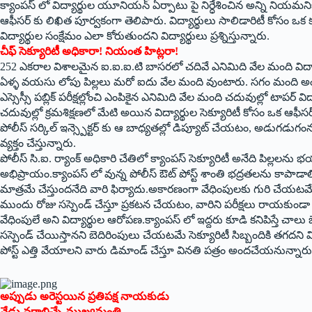
‌క్యాంపస్‌ ‌లో విద్యార్థుల యూనియన్‌ ఏర్పాటు పై నిర్ధేశించిన అన్ని ని
ఆఫీసర్‌ ‌కు లిఖిత పూర్వకంగా తెలిపారు. విద్యార్థులు సాలిడారిటీ కోసం 
‌విద్యార్థుల సంక్షేమం ఎలా కోరుతుందని విద్యార్థులు ప్రశ్నిస్తున్నారు.
చీఫ్‌ ‌సెక్యూరిటీ అధికారా! నియంత హిట్లరా!
252 ఎకరాల విశాలమైన ఐ.ఐ.ఐ.టి బాసరలో చదివే ఎనిమిది వేల మంది విద్య
ఏళ్ళ వయసు లోపు పిల్లలు మరో ఐదు వేల మంది వుంటారు. సగం మంది అం
ఎస్సెస్సీ పబ్లిక్‌ ‌పరీక్షల్లోంచి ఎంపికైన ఎనిమిది వేల మంది చదువుల్లో టాపర
చదువుల్లో క్రమశిక్షణలో మేటి అయిన విద్యార్థుల సెక్యూరిటీ కోసం ఒక ఆఫీ
పోలీస్‌ ‌సర్కిల్‌ ఇన్స్పెక్టర్‌ ‌కు ఆ బాధ్యతల్లో డిప్యూట్‌ ‌చేయటం, అడుగడ
వ్యక్తం చేస్తున్నారు.
పోలీస్‌ ‌సి.ఐ. ర్యాంక్‌ అధికారి చేతిలో క్యాంపస్‌ ‌సెక్యూరిటీ అనేది పిల్లల
అభిప్రాయం.క్యాంపస్‌ ‌లో వున్న పోలీస్‌ ఔట్‌ ‌పోస్ట్ ‌శాంతి భద్రతలను కాపాడా
మాత్రమే చేస్తుందనేది వారి ఫిర్యాదు.అకారణంగా వేధింపులకు గురి చేయటమే కాద
ముందు రోజు సస్పెండ్‌ ‌చేస్తూ ప్రకటన చేయటం, వారిని పరీక్షలు రాయకు
వేధింపులే అని విద్యార్థుల ఆరోపణ.క్యాంపస్‌ ‌లో ఇద్దరు కూడి కనిపిస్తే చాలు
సస్పెండ్‌ ‌చేయిస్తానని బెదిరింపులు చేయటమే సెక్యూరిటీ సిబ్బందికి తగదని వ
‌పోస్ట్ ఎత్తి వేయాలని వారు డిమాండ్‌ ‌చేస్తూ వినతి పత్రం అందచేయనున్నారు
అప్పుడు అరెస్టయిన ప్రతిపక్ష నాయకుడు
నేడు వరాలిచ్చే ముఖ్యమంత్రి..