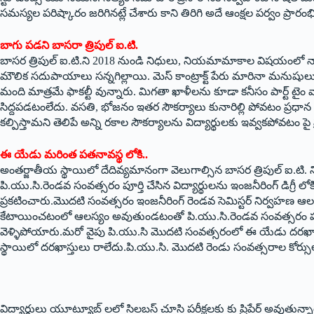
సమస్యల పరిష్కారం జరిగినట్లే చేశారు కాని తిరిగి అదే ఆంక్షల పర్వం ప్రారం
బాగు పడని బాసరా త్రిపుల్‌ ఐ.‌టి.
బాసర త్రిపుల్‌ ఐ.‌టి.ని 2018 నుండి నిధులు, నియమామాకాల విషయంలో నాటి ప్రభు
మౌలిక సదుపాయాలు సన్నగిల్లాయి. మెస్‌ ‌కాంట్రాక్ట్ ‌పేరు మారినా మనుషు
మంది మాత్రమే ఫాకల్టీ వున్నారు. మిగతా ఖాళీలను కూడా కనీసం పార్ట్ ‌టైం వ
సిద్దపడటంలేదు. వసతి, భోజనం ఇతర సౌకర్యాలు కునారిల్లి పోవటం ప్రధాన
కల్పిస్తామని తెలిపే అన్ని రకాల సౌకర్యాలను విద్యార్థులకు ఇవ్వకపోవటం పై ప
ఈ యేడు మరింత పతనావస్థ లోకి..
అంతర్జాతీయ స్థాయిలో దేదివ్యమానంగా వెలుగాల్సిన బాసర త్రిపుల్‌ ఐ.‌
పి.యు.సి.రెండవ సంవత్సరం పూర్తి చేసిన విద్యార్థులను ఇంజనీరింగ్‌ ‌డిగ్
ప్రకటించారు.మొదటి సంవత్సరం ఇంజనీరింగ్‌ ‌రెండవ సెమిస్టర్‌ ‌నిర్వహణ ఆ
కేటాయించటంలో ఆలస్యం అవుతుండటంతో పి.యు.సి.రెండవ సంవత్సరం పూ
వెళ్ళిపోయారు.మరో వైపు పి.యు.సి మొదటి సంవత్సరంలో ఈ యేడు దరఖ
స్థాయిలో దరఖాస్తులు రాలేదు.పి.యు.సి. మొదటి రెండు సంవత్సరాల కోర్సులో న
విద్యార్థులు యూట్యూబ్‌ ‌లలో సిలబస్‌ ‌చూసి పరీక్షలకు కు ప్రిపేర్‌ అవుత