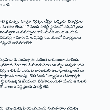
భించారు.
త్వం పూర్తిగా నిర్లక్ష్యం చేస్తూ వచ్చింది. విద్యార్థుల
లు మారటం లేదు.117 మంది ఫాకల్టీ స్థానంలో పది,పన్నెండు
ారితోనైనా నింపవచ్చును,కానీ మేనేజ్‌ ‌మెంట్‌ అం‌దుకు
 సమస్యగా మారింది. అడ్మిషన్ల సమయంలో విద్యార్థులకు
్రశ్నించే వారెవరూలేరు.
టి. నిర్వహణ ఈ సంవత్సరం మరింత దారుణంగా మారింది.
రీ లోకి ప్రమోట్‌ ‌చేయటానికి మూడునెలల ఆలస్యం అవుతుందని
లస్యం కావటమే ఇందుకు కారణమని తెలుస్తూంది.బ్రాంచ్‌ ‌లు
ర్తయిన దాదాపు 1500మంది విద్యార్థులు తమఇళ్ళకు
ాస్తులసంఖ్య గణనీయంగా పడిపోయింది.ఈ యేడు ఆశించిన
ాలుగు సబ్జెక్టులకు ఫాకల్టీ లేరు.
ున్నారు. ఇప్పుడున్న పి.యు.సి.రెండు సంవత్సరాల చదువు