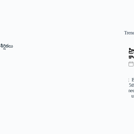
Tren
,
శీర్షికలు
‌హ
కాం