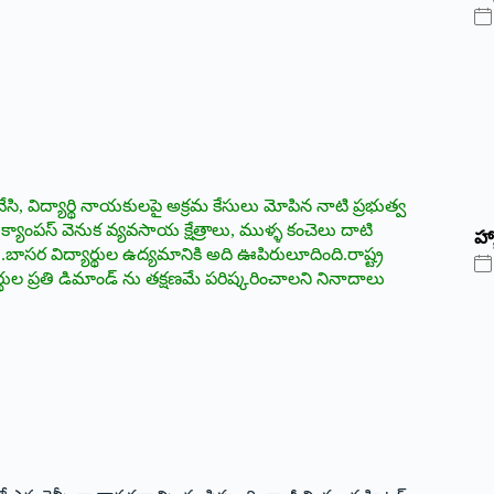
ణచివేసి, విద్యార్థి నాయకులపై అక్రమ కేసులు మోపిన నాటి ప్రభుత్వ
్యాంపస్‌ ‌వెనుక వ్యవసాయ క్షేత్రాలు, ముళ్ళ కంచెలు దాటి
హ్
ారు.బాసర విద్యార్థుల ఉద్యమానికి అది ఊపిరులూదింది.రాష్ట్ర
ార్థుల ప్రతి డిమాండ్‌ ‌ను తక్షణమే పరిష్కరించాలని నినాదాలు