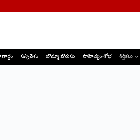
ణార్థం
సన్నివేశం
బొమ్మా బొరుసు
సాహిత్యం-శోభ
శీర్షికలు