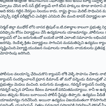
అప్రకటిత ఆంక్షలతో అడుగడుగున నిఘానేత్రం కింద ఇనుప బూట్ల సవ్వళ్ళ తో 
ఏర్పాటు చేసిన కాన్‌ ‌సన్‌ ‌ట్రేట్‌ ‌క్యాంప్‌ ‌లాగే కనీస హక్కులు కూడా కానరాని 
అది కరడు గట్టిన నేరస్తుల నిలయం కాదు. రాష్ట్ర స్థాయి మెరిట్‌ ‌సాధించిన మ
ఎస్సెస్సీ పబ్లిక్‌ ‌పరీక్షల్లోంచి ఎంపికైన ఎనిమిది వేల మంది టాపర్‌ ‌విద్యార
నిర్మల్‌ ‌జిల్లా ముథోల్‌ ‌లోని బాసర త్రిపుల్‌ ఐ.‌టి.దశాబ్ధాల కాలంగా ప్రభుత
పరిష్కారం కోసం విద్యార్థులు చేసే ఉద్యమాలను యాజమాన్యం ,పోలీసులు 
క్యాంపస్‌ ‌లో ఏం జరుగుతుందో బయటి వారికి ఎలాంటి సమాచారం లభించద
జరగవు. రెండేళ్ళ క్రితం విద్యార్థులు సాగించిన మడమతిప్పని ఉద్యమం క్యాంపస్
సృష్టించింది.విద్యార్థి,యువజన సంఘాలను రాజకీయ నాయకులను ప్రతిపక్ష
మోహరింపు జరిగింది.
పోలీసుల వలయాన్ని ఛేదించుకొని క్యాంపస్‌ ‌లోకి వెళ్ళే సాహసం చేశారు నాటి కాంగ్రె
‌క్యాంపస్‌ ‌సందర్శించాలనే ప్రధాన డిమాండ్‌ ‌తో మరో పన్నెండు డిమాండ్ల
ప్రభుత్వం మెడలు వంచింది. ఐదుగురు మంత్రులు, గవర్నర్‌ ‌క్యాంపస్‌ ‌సందర్శ
గవర్నర్‌ ఇచ్చిన హామీలు కేవలం మాటలకే పరిమితమయ్యాయి. కానీ ఆ ఉద్య
పలు తప్పడు కేసులు బనాయించి పోలీస్‌ ‌స్టేషన్లు తిప్పారు. ఉద్యమం వీడితే కే
‌యాజమాన్యం గురిచేసింది. అయినా ఉద్యమం విజయవంతంగా కొనసాగింది.ఇ
స్టూడెంట్స్ ‌యూనియన్‌. ‌నిత్యం సమాచార ప్రసారానికి నిర్వహించే సోషల్